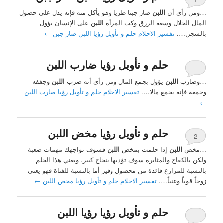
…ومن رأى أن
اللبن
صار جبنا طريا وهو يأكل منه فإنه يدل على حصول
المال الحلال وسعة الرزق وكب المرأة
اللبن
على الإنسان يؤول
بالسجن….
تفسير الاحلام حلم و تأويل رؤيا اللبن صار جبن
←
حلم و تأويل رؤيا ضارب اللبن
…وضارب
اللبن
يؤول بجمع المال ومن رأى أنه ضرب
اللبن
وجففه
وجمعه فإنه يجمع مالا….
تفسير الاحلام حلم و تأويل رؤيا ضارب اللبن
←
حلم و تأويل رؤيا مخض اللبن
2
…مخض
اللبن
إذا حلمت بمخض
اللبن
فسوف تواجهك مهمات صعبة
ولكن بالكفاح والمثابرة سوف تؤديها بنجاح كبير. ويعني هذا الحلم
بالنسبة للمزارع فائدة من محصول وفير أما بالنسبة للفتاة فهو يعني
زوجاً قوياً وغنياً….
تفسير الاحلام حلم و تأويل رؤيا مخض اللبن
←
حلم و تأويل رؤيا رؤيا اللبن