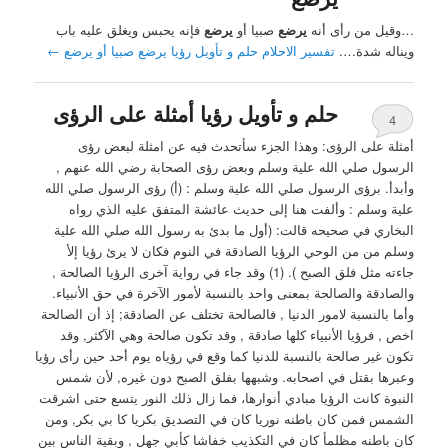
…وقيل من رأى أنه
يرضع
صبيا أو
يرضع
فإنه يحبس ويغلق عليه باب
ويناله شدة….
تفسير الاحلام حلم و تأويل رؤيا يرضع صبيا أو يرضع
←
حلم و تأويل رؤيا أمثلة على الرؤى
4
أمثلة على الرؤى: ‏وهذا الجزء سأتحدث فيه عن امثلة لبعض رؤى
الرسول صلي الله علية وسلم وبعض رؤى الصحابة رضي الله عنهم ,
وأبدأ. برؤى الرسول صلي الله علية وسلم : ‏(‏أ) رؤى الرسول صلي الله
علية وسلم : ‏وألفت هنا إلى حديث عائشة المتفق عليه الذي رواه
البخاري في صحيحه قالت: (أول ما بدئ به رسول الله صلي الله علية
وسلم من من الوحي الرؤيا الصادقة في النوم فكان لا يرئ رؤيا إلأ
جاءته مثل فلق الصبح ). (1) ‏وقد جاء في رواية آخرى الرؤيا الصالحة ,
والصادقة والصالحة بمعنى واحد بالنسبة لأمور الآخرة في حق الأنبياء.
‏وأما بالنسبة لامور الدنيا , ‏فالصالحة تختلف عن الصادقة; إذ أن الصالحة
اخص , فرؤيا الأنبياء كلها صادقة , وقد تكون صالحة وهي الآكثر, وقد
تكون غير صالحة بالنسبة للدنيا كما وقع في رؤياه يوم أحد حين رأى رؤيا
وعبرها بقتل في اصحابه. ‏وشبهها بفلق الصبح دون غيره, لأن شمس
النبوة كانت الرؤيا مبادي أنوارها، فما زال ذلك النور يتسع حتى اشرقت
الشمس فمن كان باطنه نوريا كان في التصديق بكريا كا ‏بي بكر, ومن
كان باطنه مظلمأ كان في التكذيب خفاشا كأبي جهل , وبقية الناس بين