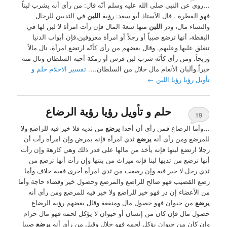
…روي عن النبي صلى الله عليه وسلم أنّه قال: من رأى أنه يشرب لبناً
فهو الفطرة . قال الأستاذ أبو سعد: رؤية
اللبن
في الثديين للرجال
والنساء مال، ودر
اللبن
منها سعة المال فإن رأت امرأة لا لبن لها في
اليقظة، أنها ترضع صبياً أو رجلاً أو امرأة معروفين،فإن أبواب الدنيا
تنغلق عليها وعليهم. وقال بعضهم من رأى كأنّه ارتضع امرأة، نال مالاً
وربحاً. ومن رأى كأنّه شرب لبن فرس أو رمكة أحبه السلطان ونال منه
خيراً.وألبان الأنعام مال حلال من السلطان….
تفسير الاحلام حلم و
تأويل رؤيا رؤيا اللبن
←
حلم و تأويل رؤيا رؤية الرضاع
19
…وأما الرضاع فمن رأى أن أحدا
يرضع
من ثديه فلا خير فيه للراضع ولا
للمرضع ومن رأى أنه
يرضع
ثدي امرأة فإنه يمرض وإن امرأة رأت أن
رجلا ارتضع لبنها فإنه يأخذ من مالها على قدر ذلك وهي كارهة وإن رأت
أنها ترضع من ثديها لبنا فإنه ميراث من بنتها وإن رأت أنها ترضع من
ثدي رجل لا خير فيه وإن رضعت من ثدي امرأة أخرى ففيه خلاف وأما
رضع القضيب فهو صالح للراضع والمرضع وحصول خير وقضاء حاجة وأما
من الأعضاء إن در فهو خير للراضع ولا خير فيه للمرضع ومن رأى أنه
يرضع
من حيوان فهو حصول مال ومنفعة وقال بعضهم رؤية الرضاع
حصول مال فإن كان من إنسان أو حيوان لا يؤكل لحمه فهو مال حرام
وإن كان من حيوان يؤكل لحمه فهو حلال وقيل من رأى أنه
يرضع
صبيا