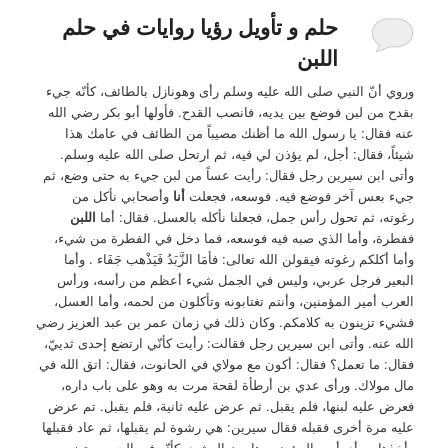
حلم و تأويل رؤيا روايات في حلم
اللبن
وروي أنّ النبي صلى الله عليه وسلم رأى وهونازل بالطائف، كأنّه جيء
بقدح من لبن فوضع بين يديه، فانصب القدح. فأولها أبو بكر رضي الله
عنه فقال: يا رسول الله ما أظنك مصيباً من الطائف في عامك هذا
شيئاً، فقال: أجل، لم يؤذن لي فيه، ثم ارتحل صلى الله عليه وسلم.
وأتى ابن سيرين رجل فقال: رأيت عساً من لبن جيء به حتى وضع، ثم
جيء بعس آخر فوضع فيه. فوسعه، فجعلت
أنا
وأصحابي نأكل من
رغوته، ثم تحول رأس جمل، فجعلنا نأكله بالعسل. فقال: أما
اللبن
ففطرة، وأما الذي صبه فيه فوسعه، فما دخل في الفطرة من شيء،
وأما أكلكم رغوته فيقولن الله تعالى: فأمَا الزَّبَدُ فَيَذْهب جَفَاء . وأما
البعير فرجل عربي، وليس في الجمل شيء أعظم من رأسه، ورأس
العرب أمير المؤمنين، وأنتم تغتابونه وتأكلون من لحمه، وأما العسل،
فشيء تزينون به كلامكم. وكان ذلك في زمان عمر بن عبد العزيز رضي
الله عنه. وأتى ابن سيرين رجل فقالت: رأيت كأنّي ارتضع إحدى ثدييّ،
فقال: ما تعمل؟ فقال: أكون مع مولاي في الحانوت، فقال: اتق الله في
مال مولاك. ورأى عدي بن أرطأة لقحة مرت به وهو على باب داره،
فعرض عليه لبنها، فلم يقبل. ثم عرض عليه ثانية، فلم يقبل. تم عرض
عليه مرة أخرى فقبله فقال سيرين: هي رشوة لم يقبلها، ثم عاد فقبلها
وأخذها. ورأى أمير المؤمنين هارون الرشيد، كأنّه في الحرم يرتضع من