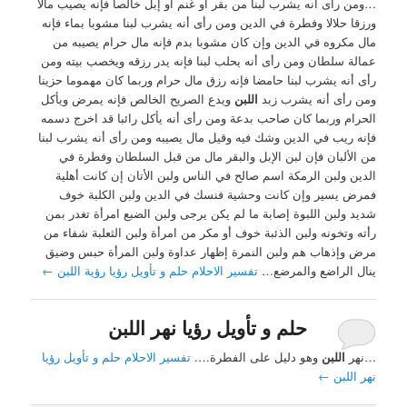
…ومن رأى أنه يشرب لبنا من بقر أو غنم أو إبل خالصا فإنه يصيب مالا
ورزقا حلالا وفطرة في الدين ومن رأى أنه يشرب لبنا مشوبا بماء فإنه
مال مكروه في الدين وإن كان مشوبا بدم فإنه مال حرام يصيبه من
عمالة سلطان ومن رأى أنه يحلب لبنا فإنه يدر رزقه ويخصب بيته ومن
رأى أنه يشرب لبنا حامضا فإنه رزق مال حرام وربما كان مهموما حزينا
ومن رأى أنه يشرب زبد
اللبن
ويدع الصريح الخالص فإنه يمرض ويأكل
الحرام وربما كان صاحب بدعة ومن رأى أنه يأكل رائبا قد اخرج دسمه
فإنه ريب في الدين وشك فيه وقيل مال يصيبه ومن رأى أنه يشرب لبنا
من الألبان فإن لبن الإبل والبقر مال من قبل السلطان وفطرة في
الدين ولبن الرمكة اسم صالح في الناس ولبن الأتان إن كانت أهلية
فمرض يسير وإن كانت وحشية فنسك في الدين ولبن الكلبة خوف
شديد ولبن اللبوة إصابة ما لم يكن يرجى ولبن الضبع امرأة تغدر بمن
رأته وتخونه ولبن الذئبة خوف أو مكر من امرأة ولبن الثعلبة شفاء من
مرض وإذهاب هم ولبن النمرة إظهار عداوة ولبن المرأة حبس وضيق
ينال الراضع والمرضع…
تفسير الاحلام حلم و تأويل رؤيا رؤية اللبن
←
حلم و تأويل رؤيا نهر اللبن
…نهر
اللبن
وهو دليل على الفطرة….
تفسير الاحلام حلم و تأويل رؤيا
نهر اللبن
←