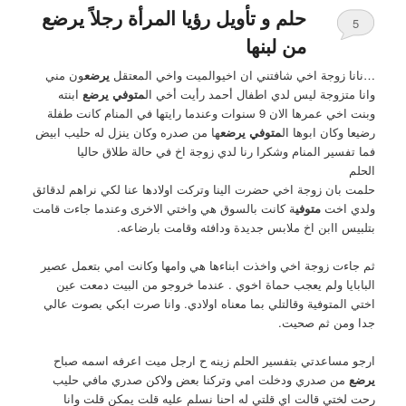
حلم و تأويل رؤيا المرأة رجلاً يرضع
5
من لبنها
…نانا زوجة اخي شافتني ان اخيوالميت واخي المعتقل
يرضع
ون مني
وانا متزوجة ليس لدي اطفال أحمد رأيت أخي ال
متوفي يرضع
ابنته
وبنت اخي عمرها الان 9 سنوات وعندما رايتها في المنام كانت طفلة
رضيعا وكان ابوها ال
متوفي يرضع
ها من صدره وكان ينزل له حليب ابيض
فما تفسير المنام وشكرا رنا لدي زوجة اخ في حالة طلاق حاليا
الحلم
حلمت بان زوجة اخي حضرت الينا وتركت اولادها عنا لكي نراهم لدقائق
ولدي اخت
متوفي
ة كانت بالسوق هي واختي الاخرى وعندما جاءت قامت
بتلبيس اابن اخ ملابس جديدة ودافئه وقامت بارضاعه.
ثم جاءت زوجة اخي واخذت ابناءها هي وامها وكانت امي بتعمل عصير
البابايا ولم يعجب حماة اخوي . عندما خروجو من البيت دمعت عين
اختي المتوفية وقالتلي بما معناه اولادي. وانا صرت ابكي بصوت عالي
جدا ومن ثم صحيت.
ارجو مساعدتي بتفسير الحلم زينه ح ارجل ميت اعرفه اسمه صباح
يرضع
من صدري ودخلت امي وتركنا بعض وﻻكن صدري مافي حليب
رحت لختي قالت اي قلتي له احنا نسلم عليه قلت يمكن قلت وانا