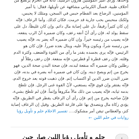
أخلاف ظبية. فسأل الكرماني مشافهة عن تأويلها، فقال: يا أمير
المؤمنين، الرضاع بعد الفطام حبس في السجن، ومثلك لا يحبس،
ولكنك منحبس بحب جارية قد حرمت. فكان كذلك. وأما الرعاف: فإنّه
إن كان كثيراً رقيقاً، دل على إصابة مال دائم. وإن كان غليظاً، دل على
سقط يولد له. فإن رأى أنّ أنفه رعف، وكان ضميره أنّ الرب ينفعه،
فإنه يصيب من رئيسه خيراً. وإن كان ضميره أنّه يضر به، فإنّه يصيب
من رئيسه شراً، ويكون وبالاً عليه، وينال بعده ضرراً. فإن كان هو
الرئيس، فإنّه يرى بجسده بقدر ما رأى من القوة والضعف، وكثرة الدم
وقلته. فإن رعف قطرة أو قطرتين، فإنه منفعة. فإن رعف رطلاً أو
رطلين وكان ضميره أنّه منفعة لبدنه، فإن صحة البدن صحة الدين، فهو
يخرج من إثم ويصح دينه. وإن كان في ضميره أنه يضره في بدنه، فإن
ضرر البدن ضرر الدين أو اكتساب إثم. فإن ذهبت قوته بعد خروج الدم،
فإنّه يفتقر وإن قوي فإنّه يستغني، لأنّ القوة غنى الرجل. فإن تلطخ
بدمه ثيابه، فإنّه يصيب من ذلك مالاً مكروهاً وإثماً. فإن لم تلطخ بشيء،
فإنّ صاحبه يخرج من إثم. فإن رأى أن الرعاف يقطر في الطريق، فإنّه
يؤدي زكاة مال ويتصدق بها على قارعة الطريق. وقيل إن الرعاف إصابة
كنز، والعطاس تيقن أمر مشكوك….
تفسير الاحلام حلم و تأويل رؤيا
روايات في حلم اللبن
←
حلم و تأويل رؤيا اللبن صار جبن
1