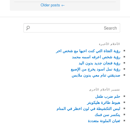
Older posts
←
Post navigation
Search
الأحلام الأخيرة
رؤية الفتاة التي كنت احبها مع شخص اخر
رؤية شخص اعرفه اسمه محمد
رؤية فنجان جديد بدون اليد
رؤية نمل اسود يخرج من الإصبع
صديقتي تنام معي بدون ملابس
تفسير الأحلام الأخرى
حلم ضرب طفل
هبوط طائرة هليكوبتر
لبس التكشيطة في لون اخظر في المنام
ينكسر سن فمك
ثعبان الملونة متعددة