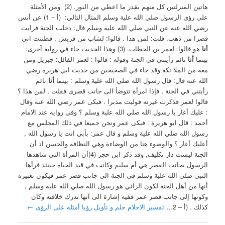
هاتين المنزلتين كل منهم بقدر ما اعطي من النور. (2) ‏ ومن الأمثلة
على رؤى الرسول صلي الله علية وسلم المثال التالي: ‏ (أ – 1) عن أنس
رضي الله عنه عن النبي صلي الله علية وسلم قال: دخلت الجنة فرايت
قصرا من ذهب. قلت: لمن هذا . قالوا: لشاب من قريش , فظننت اني
أنا
هو قالوا: لعمر بن الخطاب. (3) ‏وهذا الحديث جاء في رواية آخرى:
بينما
أنا
نائم رأيتني في الجنة وقوله : قالوا : لعمر القائل: جبريل ومن
معه من الملا ئكة وقد جاء في الصحيحين من حديث ابي هريرة رضي
الله عنه قال: قال رسول الله صلي الله علية وسلم : بينما
أنا
نائم
رأيتني في الجنة , فإذا امرأة تتوضأ الى جانب قصرى فقلت , لمن هذا ؟
قالوا لعمر فذكرت غيرته فوليت مدبرا . فبكى عمر رضي الله عنه وقال
: عليك أغار يا رسول الله صلي الله علية وسلم ؟ ‏وفي رواية عند الامام
أحمد : قال ابو هريرة : فبكى عمر ونحن جميعا في ذلك المجلس مع
رسول الله صلي الله علية وسلم و قال عمر: بأبي انت يا رسول الله ,
أعليك أغار ؟ والوضوء هنا من الوضاءة وهي النظافة والحسن اذ أن
الجنة ليست دار تكليف, ‏وقد ذكر ابن حجر (4)أن المرأة التي شاهدها
الرسول بجانب القصر هي أم سليم ‏وكانت في قيد الحياة حينئذ فرأها
النبي صلي الله علية وسلم في الجنة الى جانب قصر عمر فيكون تعبيره
أنها من أهل الجنة لكون الرائي هو رسول الله صلي الله علية وسلم ,
وكونها إلى جانب قصر عمر ففيه إشارة الى آنها تدرك خلافته وكان
كذلك . ‏(أ – 2…
تفسير الاحلام حلم و تأويل رؤيا أمثلة على الرؤى
←