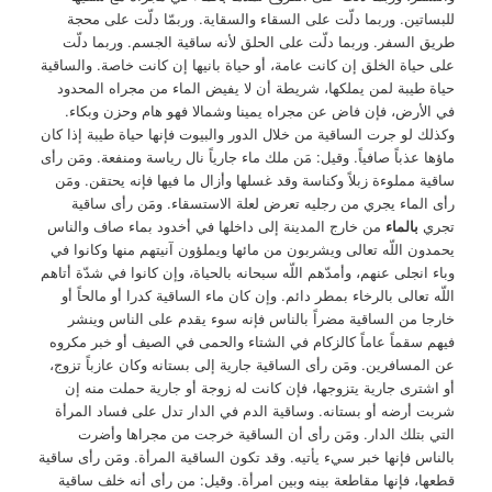
للبساتين. وربما دلّت على السقاء والسقاية. وربمّا دلّت على محجة
طريق السفر. وربما دلّت على الحلق لأنه ساقية الجسم. وربما دلّت
على حياة الخلق إن كانت عامة، أو حياة بانيها إن كانت خاصة. والساقية
حياة طيبة لمن يملكها، شريطة أن لا يفيض الماء من مجراه المحدود
في الأرض، فإن فاض عن مجراه يمينا وشمالا فهو هام وحزن وبكاء.
وكذلك لو جرت الساقية من خلال الدور والبيوت فإنها حياة طيبة إذا كان
ماؤها عذباً صافياً. وقيل: مَن ملك ماء جارياً نال رياسة ومنفعة. ومَن رأى
ساقية مملوءة زبلاً وكناسة وقد غسلها وأزال ما فيها فإنه يحتقن. ومَن
رأى الماء يجري من رجليه تعرض لعلة الاستسقاء. ومَن رأى ساقية
تجري
بالماء
من خارج المدينة إلى داخلها في أخدود بماء صاف والناس
يحمدون اللّه تعالى ويشربون من مائها ويملؤون آنيتهم منها وكانوا في
وباء انجلى عنهم، وأمدّهم اللّه سبحانه بالحياة، وإن كانوا في شدّة أتاهم
اللّه تعالى بالرخاء بمطر دائم. وإن كان ماء الساقية كدرا أو مالحاً أو
خارجا من الساقية مضراً بالناس فإنه سوء يقدم على الناس وينشر
فيهم سقماً عاماً كالزكام في الشتاء والحمى في الصيف أو خبر مكروه
عن المسافرين. ومَن رأى الساقية جارية إلى بستانه وكان عازباً تزوج،
أو اشترى جارية يتزوجها، فإن كانت له زوجة أو جارية حملت منه إن
شربت أرضه أو بستانه. وساقية الدم في الدار تدل على فساد المرأة
التي بتلك الدار. ومَن رأى أن الساقية خرجت من مجراها وأضرت
بالناس فإنها خبر سيء يأتيه. وقد تكون الساقية المرأة. ومَن رأى ساقية
قطعها، فإنها مقاطعة بينه وبين امرأة. وقيل: من رأى أنه خلف ساقية