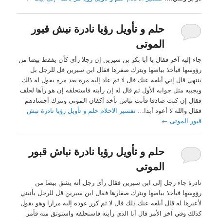
حلم و تأويل رؤيا نادرة نبش قبور
الموتى
جاء إليه آخر فقال يا أبا بكر بن سيرين إن رجلا رأى كأن يفقط بيضا من
رؤوسها فيأخذ بياضها ويترك صفرها فقال ابن سيرين قل للرجل بل
ينتهي قال إني أبلغه عنك قال لا ثم عاد إليه مرة بعد مرة يقول له ذلك
ويجيبه مثل جوابه الأول ثم قال له إن رأيته فاستحلفه إن هو رآها لحلف
فقال إن كنت صادقا فأنت نباش تأخذ أكفان الموتى وتترك أجسادهم
فقال والله لا أعود أبدا…
تفسير الاحلام حلم و تأويل رؤيا نادرة نبش
قبور الموتى
←
حلم و تأويل رؤيا نادرة نباش قبور
الموتى
نادرة جاء رجل إلى ابن سيرين فقال رأى رجل أنه يشق بيضا من
رؤوسها فيأخذ بياضها ويترك صفارها فقال ابن سيرين قل للرجل يأتيني
لأعبرها له قال أبلغه عنك ذلك قال لا ثم كرر عوده إليه مرارا وهو يقول
كذلك وفي آخر الأمر قال أنا الذي رأيته فاستحلفه واستوثق منه فأمر