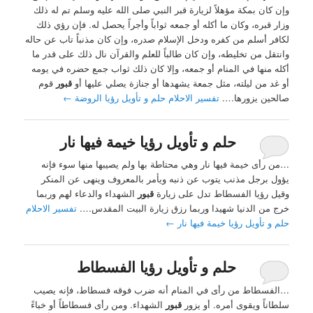
وإن كان بمكة مؤهلاً لزيارة قبر النبي صلى الله عليه وسلم تم له ذلك
وزار قبره، وكان ما أكله أو جمعه ثواباً وأجراً يحصل له. فإن رؤي ذلك
لكافر أسلم من كفره ودخل الإسلام صدره، وإن كان مذنباً تاب عن حاله
وانتقل من تخليطه، وإن كان طالباً للعلم والقرآن نال ذلك على قدر ما
أكله منها في المنام أو جمعه، وإلا كان ذلك ثواب جمع حضره في يومه
أو غد من ليلته، مثل جمعة يشهدها أو جنازة يصلي عليها أو
قبور
قوم
صالحين يزورها….
تفسير الاحلام حلم و تأويل رؤيا الروضة
←
حلم و تأويل رؤيا خيمة فيها نار
…من رأى خيمة فيها نار وهي محتاطة بها ولم يصيبها منها سوء فإنه
يؤول برجل مذنب يتوب عن ذنبه ويأمر بالمعروف وينهى عن المنكر
وقيل رؤيا الفسطاط تدل على زيارة
قبور
الشهداء والدعاء لهم وربما
خرج من الدنيا شهيدا وربما رزق زيارة البيت المقدس….
تفسير الاحلام
حلم و تأويل رؤيا خيمة فيها نار
←
حلم و تأويل رؤيا الفسطاط
…الفسطاط من رأى في المنام أنه ضرب فوقه فسطاط، فإنه يصيب
سلطاناً ويقوى أمره. أو يزور
قبور
الشهداء. ومن رأى فسطاطاً أو خباءً