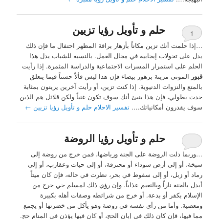
حلم و تأويل رؤيا تزيين
1
…إذا حلمت أنك تزين مكاناً بأزهار براقة المظهر احتفال ما فإن ذلك
يدل على تحولات إيجابية في مجال العمل. بالنسبة للشباب يدل هذا
الحلم على استمرار المسرات الاجتماعية والدراسة المثمرة. إذا رأيت
قبور
الموتى مزينة بزهور بيضاء فإن هذا ليس فألاً حسناً فيما يتعلق
بالمتع والنزوات الدنيوية. إذا كنت تزين، أو رأيت آخرين يزينون بمثابة
حدث بطولي، فإن هذا ينبئ أنك سوف تكون غنياً ولكن قلائل هم الذين
سوف يقدرون أمكانياتك….
تفسير الاحلام حلم و تأويل رؤيا تزيين
←
حلم و تأويل رؤيا الروضة
…وربما دلت الروضة على الجنة ورياضها، فمن خرج من روضة إلى
سبخة، أو إلى أرض سوداء أو محترقة، أو إلى حيات وعقارب، أو إلى
رماد أو زبل، أو إلى سقوط في بحر، نظرت في حاله، فإن كان ميتاً
أبدل بالجنة ناراً وبالنعيم عذاباً. وإن رؤي ذلك لمسلم حي خرج من
الإسلام بكفر أو بدعة. أو خرج من شرائطه وصفات أهله بكبيرة
ومعصية. وأما من رأى نفسه في روضة وهو يأكل من خضرتها أو يجمع
مما فيها، فإن كان ذلك في إبان الحج، أو كان فيها يؤذن في المنام حج.