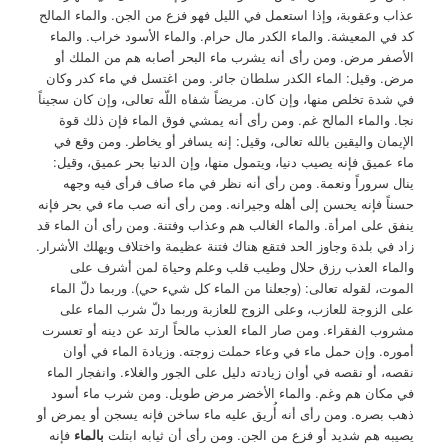
عذاب وعقوبة، وإذا استعمل في الليل فهو فزع من الجن. والماء المالح
كد في المعيشة. والماء الكدر مال حرام. والماء الأسود خراب. والماء
الأصفر مرض. ومن رأى أنه يشرب ماء البحر أصابه هم من الملك أو
مرض. وقيل: الماء الكدر سلطان جائر. ومن اغتسل في ماء كدر وكان
في شدة تخلص منها، وإن كان. مريضاً شفاه اللّه تعالى، وإن كان سجيناً
نجا. والماء المالح غم. ومن رأى أنه يمشي فوق الماء فإن ذلك قوة
الإيمان واليقين بالله تعالى، وقيل: إنه يسافر أو يخاطر. ومن وقع في
ماء عميق فإنه يصيب دنيا، ويتمول منها، وإن الدنيا بحر عميق، وقيل:
ينال سروراً ونعمة. ومن رأى أنه نظر في ماء صاف فرأى فيه وجهه
حسناً فإنه يحسن إلى أهله وجيرانه. ومن رأى أنه صب ماء في بحر فإنه
ينفق على امرأة. والماء الغالب هم وعذاب وفتنة. ومن رأى أن الماء قد
زاد في بلدة وجاوز الحد فتقع هناك فتنة عظيمة واختلاف ويهلك الأشرار.
والماء العذب رزق حلال وطيب قلب وعلم وحياة لمن أشرف على
الموت، لقوله تعالى: (وجعلنا من الماء كل شيء حي). وربما دلّ الماء
على الزوجة للعازب، وعلى الزوج للعازبة وربما دلّ شرب الماء على
مشروب الفقراء. ومن صار الماء العذب مالحاً ارتد عن دينه أو تعسرت
أموره. وإن حمل ماء في وعاء حملت زوجته. وزيادة الماء في أوان
نقصه، أو نقصه في أوان زيادته دليل على الجور والغلاء. وانفجار الماء
في مكان هم وغم. والماء الأخضر مرض طويل. ومن شرب ماء أسود
ذهب بصره. ومن رأى أنه أُريق عليه ماء ساخن فإنه يسجن أو يمرض أو
يصيبه هم شديد أو فزع من الجن. ومن رأى أن ثيابه ابتلت
بالماء
فإنه