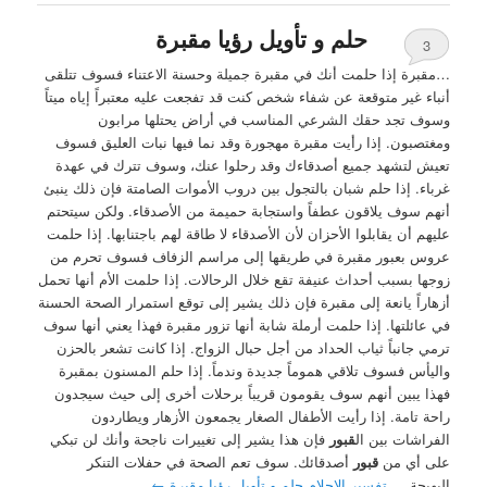
حلم و تأويل رؤيا مقبرة
3
…مقبرة إذا حلمت أنك في مقبرة جميلة وحسنة الاعتناء فسوف تتلقى
أنباء غير متوقعة عن شفاء شخص كنت قد تفجعت عليه معتبراً إياه ميتاً
وسوف تجد حقك الشرعي المناسب في أراض يحتلها مرابون
ومغتصبون. إذا رأيت مقبرة مهجورة وقد نما فيها نبات العليق فسوف
تعيش لتشهد جميع أصدقاءك وقد رحلوا عنك، وسوف تترك في عهدة
غرباء. إذا حلم شبان بالتجول بين دروب الأموات الصامتة فإن ذلك ينبئ
أنهم سوف يلاقون عطفاً واستجابة حميمة من الأصدقاء. ولكن سيتحتم
عليهم أن يقابلوا الأحزان لأن الأصدقاء لا طاقة لهم باجتنابها. إذا حلمت
عروس بعبور مقبرة في طريقها إلى مراسم الزفاف فسوف تحرم من
زوجها بسبب أحداث عنيفة تقع خلال الرحالات. إذا حلمت الأم أنها تحمل
أزهاراً يانعة إلى مقبرة فإن ذلك يشير إلى توقع استمرار الصحة الحسنة
في عائلتها. إذا حلمت أرملة شابة أنها تزور مقبرة فهذا يعني أنها سوف
ترمي جانباً ثياب الحداد من أجل حبال الزواج. إذا كانت تشعر بالحزن
واليأس فسوف تلاقي هموماً جديدة وندماً. إذا حلم المسنون بمقبرة
فهذا يبين أنهم سوف يقومون قريباً برحلات أخرى إلى حيث سيجدون
راحة تامة. إذا رأيت الأطفال الصغار يجمعون الأزهار ويطاردون
الفراشات بين ال
قبور
فإن هذا يشير إلى تغييرات ناجحة وأنك لن تبكي
على أي من
قبور
أصدقائك. سوف تعم الصحة في حفلات التنكر
البهيجة….
تفسير الاحلام حلم و تأويل رؤيا مقبرة
←