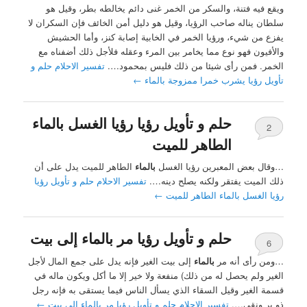
ويقع فيه فتنة، والسكر من الخمر غنى دائم يخالطه بطر، وقيل هو
سلطان يناله صاحب الرؤيا، وقيل هو دليل أمن الخائف فإن السكران لا
يفزع من شيء، ورؤيا الخمر في الخابية إصابة كنز، وأما الحشيش
والأفيون فهو نوع مما يخامر بين المرء وعقله فلأجل ذلك أضفناه مع
الخمر. فمن رأى شيئا من ذلك فليس بمحمود….
تفسير الاحلام حلم و
تأويل رؤيا يشرب خمرا ممزوجة بالماء
←
حلم و تأويل رؤيا رؤيا الغسل بالماء
2
الطاهر للميت
…وقال بعض المعبرين رؤيا الغسل
بالماء
الطاهر للميت يدل على أن
ذلك الميت يفتقر ولكنه يصلح دينه….
تفسير الاحلام حلم و تأويل رؤيا
رؤيا الغسل بالماء الطاهر للميت
←
حلم و تأويل رؤيا مر بالماء إلى بيت
6
…ومن رأى أنه مر
بالماء
إلى بيت الغير فإنه يدل على جمع المال لأجل
الغير ولم يحصل له من ذلك) منفعة ولا خير إلا ما أكل ويكون ماله في
قسمة الغير وقيل السقاء الذي يسأل الناس فيما يستقى به فإنه رجل
ذو بر ونقي….
تفسير الاحلام حلم و تأويل رؤيا مر بالماء إلى بيت
←