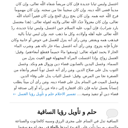
اغتسل ولبس ثيابا جديدة فإن كان مريضاً شفاه اللّه تعالى، وإن كان
مديناً قضى اللّه دينه. وإن كان سجيناً نجا من سجنه. وإن كان مهموماً
فرج اللّه عنه همه. وإن كان يحج رزق الحج وإن كان فقيراً أغناه اللّه
تعالى، وإن كان معزولاً جدّد اللّه تعالى ولايته لقوله تعالى: (هذا مغتسل
بارد شراب)، فإن أيوب عليه السلام حين اغتسل، ولبس ثيابا جديدة، ردّ
اللّه تعالى عليه أهله وأولاده، وكل ما ذهب عنه. وإن لبس ثياباً بالية
فيذهب همه ويفتقر. ومَن رأى أنه ينزل للغسل في حوض أو خابية وكان
عازباً فإنه يتزوج. ومَن رأى أنه اغتسل بماء حار ناله هم. وشرب الماء
الحار لا يحمد لقوله تعالى: (وسقوا ماءً حميماً فقطع أمعاءهم). وقيل:
الغسل زواج. وإذا اغتسلت المرأة المجهولة فهو الغيث ينزل من
السماء. وغسل اليدين بالصابون قضاء دين وزوال هم ونكد. وغسل
الثوب يدل على صلاح الدين. ومَن رأى أنه غسل ثوباً أصفر وأنقاه من
الصفرة نجا من المرض. وقيل: غسل الثياب يدل على وفاء الدين.
وغسل الميت في المنام يدل على قضاء دينه. ومَن رأى أن ميتاً يطلب
إنساناً يغسل ثيابه فإن ذلك افتقاره إلى دعاء مَن رآه أو إلى صدقة أو
قضاء دين أو تنفيذ وصية….
تفسير الاحلام حلم و تأويل رؤيا الغسل
←
حلم و تأويل رؤيا الساقية
الساقية تدل في المنام على مجرى الرزق وسببه كالحانوت والصناعة
والسفر، وربما دلّت على القروح لمدها
بالماء
في مجراه مع سقيها