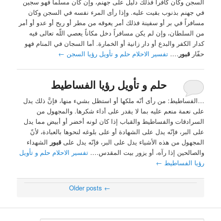
السجن وكان كافراً فذلك دليل على جهنم، وإن كان مسلما فهو سجين
في جهنم بذنوب بقيت عليه. وإذا رأى المرء نفسه في السجن وكان
مسافراً في بر أو سفينة فذلك أمر يعوقه من مطر أو ريح أو عدو أو أمر
من السلطان، وإن لم يكن مسافراً دخل مكاناً يعصي اللّه تعالى فيه
كدار الكفر والبدع أو دار زانية أو الخمارة. أما السجان في المنام فهو
حفّار
قبور
….
تفسير الاحلام حلم و تأويل رؤيا السجن
←
حلم و تأويل رؤيا الفساطيط
…الفساطيط: من رأى أنّه ملكها أو استظل بشيء منها، فإنَّ ذلك يدل
على نعمة منعم عليه بما لا يقدر على أداء شكرها. والمجهول من
السرادقات والفساطيط والقباب إذا كان لونه أخضر أو أبيض مما يدل
على البر، فإنّه يدل على الشهادة أو على بلوغه لنحوها بالعبادة، لأنّ
المجهول من هذه الأشياء يدل على البر، فإنّه يدل على
قبور
الشهداء
والصالحين إذا رآه، أو يزور بيت المقدس….
تفسير الاحلام حلم و تأويل
رؤيا الفساطيط
←
Older posts
←
Post navigation