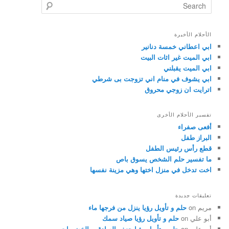
Search
الأحلام الأخيرة
ابي اعطاني خمسة دنانير
ابي الميت غير اثات البيت
ابي الميت يقبلني
ابي يشوف في منام اني تزوجت بى شرطي
اترايت ان زوجي محروق
تفسير الأحلام الأخرى
أفعى صفراء
البراز طفل
قطع رأس رئيس الطفل
ما تفسير حلم الشخص يسوق باص
اخت تدخل في منزل اختها وهي مزينة نفسها
تعليقات جديدة
مريم
on
حلم و تأويل رؤيا ينزل من فرجها ماء
أبو علي
on
حلم و تأويل رؤيا صياد سمك
أبو علي
on
حلم و تأويل رؤيا جعفر الصادق و الخضروات