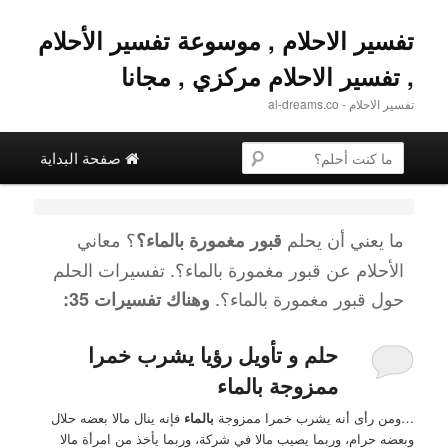
تفسير الاحلام , موسوعة تفسير الأحلام
, تفسير الاحلام مركزي , مجانا
تفسير الاحلام - al-dreams.co
القائمة الرئيسية
البحث عن
تخطي إلى المحتوى الثانوية
التخطي إلى المحتوى الأساسي
صفحة البداية
ما يعني أن يحلم
؟ معاني
قبور مغمورة بالماء؟
الأحلام عن
قبور مغمورة بالماء؟
. تفسيرات الحلم
حول
قبور مغمورة بالماء؟
.
وهناك تفسيرات 35:
حلم و تأويل رؤيا يشرب خمرا
ممزوجة بالماء
…ومن رأى أنه يشرب خمرا ممزوجة
بالماء
فإنه ينال مالا بعضه حلال
وبعضه حرام، وربما يصيب مالا في شركة، وربما يأخذ من امرأة مالا