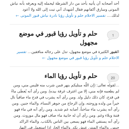
أحد أصحابه أن يأتيه بأحد من دار الشرطة ليحمله إليه ويعرفه بأنه نباش
الموتى وسارق أكفانهم فقال أشهدك أني تبت إلى الله ولا أعود
لذلك….
تفسير الاحلام حلم و تأويل رؤيا نادرة نباش قبور الموتى
←
حلم و تأويل رؤيا قبور في موضع
1
مجهول
ال
قبور
الكثيرة في موضع مجهول، تدل على رجاله منافقين…
تفسير
الاحلام حلم و تأويل رؤيا قبور في موضع مجهول
←
حلم و تأويل رؤيا الماء
20
…لقوله تعالى: (إن اللّه مبتليكم بنهر فمن شرب منه فليس مني، ومن
لم يطعمه فإنه مني، إلا من اغترف غرفة بيده). ومن رأى أنه يُعطَى ماءً
في قدح، كان ذلك دليل ولد. ومن رأى أنه يشرب في قدح ماء صافياً نال
خيراً من ولده وزوجته، وإن الزجاج من جوهر النساء، والماء جنين. ومن
رأى أنه يشرب ماء ساخناً، أصابه غم شديد. ومن رأى أنه في ماء فهو
فتنة وبلاء وغم. ومن رأى أن له خابية ماء صاف فهو مال موروث. ومن
رأى أنه يستقي الماء فهو يسعى بين الناس بالكذب. والماء الراكد
حبس. والماء المنتن عيش نكد. والماء الحار إذا استعمل في النهار