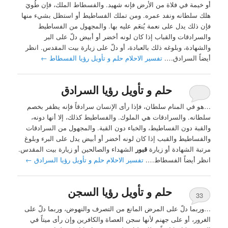
أو خيمة في فلاة من الأرض فإنه شهيد. والفسطاط الملك، فإن طُويَ
هلك سلطانه ونفد عمره. ومن تملك الفساطيط أو استظل بشيء منها
فإن ذلك يدل على نعمة يُنعَم عليه بها. والمجهول من الفساطيط
والسرادقات والقباب إذا كان لونه أخضر أو أبيض دلّ على البر
والشهادة، وبلوغه ذلك بالعبادة، أو دلّ على زيارة بيت المقدس. انظر
أيضاً السرادق….
تفسير الاحلام حلم و تأويل رؤيا الفسطاط
←
حلم و تأويل رؤيا السرادق
…هو في المنام سلطان، فإذا رأى الإنسان سرادقاً فإنه يظفر بخصم
سلطانه. والسرادقات هي الملوك. والفساطيط كذلك، إلا أنها دونه،
والقبة دون الفساطيط، والخباء دون القبة. والمجهول من السرادقات
والفساطيط والقبب إذا كان لونه أخضر أو أبيض يدل على البرء وبلوغ
مرتبة الشهادة أو زيارة
قبور
الشهداء والصالحين أو زيارة بيت المقدس.
انظر أيضاً الفسطاط….
تفسير الاحلام حلم و تأويل رؤيا السرادق
←
حلم و تأويل رؤيا السجن
33
…وربما دلّ على المرض المانع من التصرف والنهوض، وربما دلّ على
الغرور، أو على جهنم لأنها سجن العصاة والكافرين وإن رأى ميتاً في