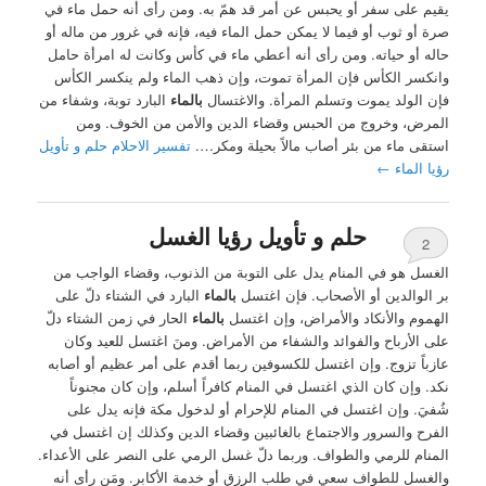
يقيم على سفر أو يحبس عن أمر قد همّ به. ومن رأى أنه حمل ماء في
صرة أو ثوب أو فيما لا يمكن حمل الماء فيه، فإنه في غرور من ماله أو
حاله أو حياته. ومن رأى أنه أعطي ماء في كأس وكانت له امرأة حامل
وانكسر الكأس فإن المرأة تموت، وإن ذهب الماء ولم ينكسر الكأس
فإن الولد يموت وتسلم المرأة. والاغتسال
بالماء
البارد توبة، وشفاء من
المرض، وخروج من الحبس وقضاء الدين والأمن من الخوف. ومن
استقى ماء من بئر أصاب مالاً بحيلة ومكر….
تفسير الاحلام حلم و تأويل
رؤيا الماء
←
حلم و تأويل رؤيا الغسل
2
الغسل هو في المنام يدل على التوبة من الذنوب، وقضاء الواجب من
بر الوالدين أو الأصحاب. فإن اغتسل
بالماء
البارد في الشتاء دلّ على
الهموم والأنكاد والأمراض، وإن اغتسل
بالماء
الحار في زمن الشتاء دلّ
على الأرباح والفوائد والشفاء من الأمراض. ومنَ اغتسل للعيد وكان
عازباً تزوج. وإن اغتسل للكسوفين ربما أقدم على أمر عظيم أو أصابه
نكد. وإن كان الذي اغتسل في المنام كافراً أسلم، وإن كان مجنوناً
شُفيَ. وإن اغتسل في المنام للإحرام أو لدخول مكة فإنه يدل على
الفرح والسرور والاجتماع بالغائبين وقضاء الدين وكذلك إن اغتسل في
المنام للرمي والطواف. وربما دلّ غسل الرمي على النصر على الأعداء.
والغسل للطواف سعي في طلب الرزق أو خدمة الأكابر. ومَن رأى أنه