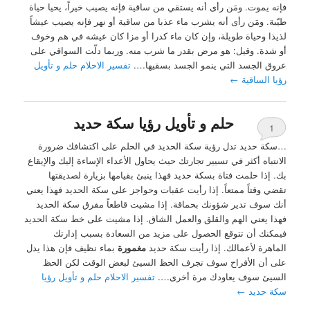
فإنه يموت. ومَن رأى أنه يستقي من ساقية فإنه يصيب خيراً، يحيا حياة
طيّبة. ومَن رأى أنه يشرب ماء عذبا من ساقية أو نهر فإنه يصيب عيشاً
لذيذا وحياة طويلة، وإن كان ماء كدرا أو مزا كان عيشه في هم وخوف
أو شدة. وقيل: هو مرض بقدر ما شرب منه. وربما دلّت السواقي على
عروق الجسد التي ينمو الجسد بسقيها….
تفسير الاحلام حلم و تأويل
رؤيا الساقية
←
حلم و تأويل رؤيا سكة حديد
1
…سكة حديد تدل رؤية سكة الحديد في الحلم على اكتشافك ضرورة
الانتباه أكثر في تسيير تجارتك حيث يحاول الأعداء الإساءة إليك والإيقاع
بك. إذا حلمت فتاة بسكة حديد فهذا ينبئ بقيامها بزيارة لصديقتها
تقضي وقتاً ممتعاً. إذا رأيت عقبات وحواجز على سكة الحديد فهذا يعني
أنك سوف تدير شؤونك بحماقة. إذا مشيت قاطعاً مفرق سكة الحديد
فهذا يعني الهم والقلق والعمل الشاق. إذا مشيت على خط سكة الحديد
فيمكنك أن تتوقع الحصول على مزيد من السعادة بسبب إدارتك
الماهرة لأعمالك. إذا رأيت سكة حديد
مغمورة
بماء نظيف فإن هذا يدل
على أن الأفراح سوف تجرف الحظ السيئ لبعض الوقت لكن الحظ
السيئ سوف يعاودك مرة أخرى….
تفسير الاحلام حلم و تأويل رؤيا
سكة حديد
←