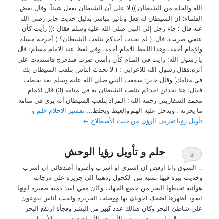
الله ‏والحلم من الشيطان )) ‏لا على آن الشيطان يفعل شيئآ. ‏وقال بعض
العلماء: ان الشيطان له فعل وتآثير مباشر بدليل حديث جابر رضي الله
عنه قال : جاء رجل إلى النبي صلي الله علية وسلم فقال :(( رأيت كأن
عنقي ضربت، قال: ( لم يحدث أحدكم بتلعب الشيطان؟ ‏) أخرجه مسلم
والإمام أحمد، وهذا اللفظ للامام أحمد. ‏وفي لفظ عند الامام مسلم: قال
يا رسول الله: رايت في المنام كأن رأسي ضرب فتدحرج فاشتددت على
أثره.فقال رسول الله للاعرابي : ( لا تحدث النأس بتلعب الشيطان بك
في منامك) وقال جابر: سمعت النبي صلي الله علية وسلم بعد يخطب
فقال: هلا يحدثن احدكم بتلعب الشيطان به في منامه.(3) ‏قال الامام
محمد السفاريني رحمه الله : ‏المراد بتلعب الشيطان أنه يري في منامه
ما يحزنه . ويدخل عليه الهم والغيظ ويخلط…
تفسير الاحلام حلم و
تأويل رؤيا تعريف الرؤي من حيث الأصطلاح
←
حلم و تأويل رؤيا الوحش
3
…السوق وانا ارفض ان اشتري او اشرب وأصروا أصدقائي ان اشرب
وخذيت بيره فيها نسبه من الكحول وذهبنا الى جزيره على درجات
هوائيه تحيطها البحر من جميع الجهات وكان معي اسد دميه صغيره لونها
اسود أظهرها لضحك اخوياي بها ووصلت الجزيرة ولقيت أناس يبوعون
على شاطئ البحر وكان هنالك عدد
كبير
من البشر وفجأة ارتفع البحر
من جميع الجهات ويقترب مني الأمواج والأمواج ترتفع من الأسفل