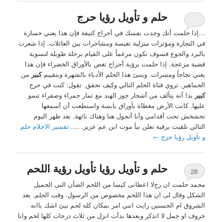
حلم و تأويل رؤيا حرج
…إذا حلمت أنك وجدت نفسك في أحراج كثيفة فإن هذا يعني خسارة
في التجارة ومؤثرات منزلية تعيسة ومشاجرات بين العائلات. إذا شعرت
بالبرد والجوع فسوف تكون مرغماً على القيام برحلة طويلة لتسوية
قضية مزعجة. إذا حلمت برؤية أحراج تغص بالأوراق الخضراء فإن هذا
يعني نجاحاً ومسرات. وينبئ هذا الحلم الأدباء بالشهرة وبتقييم
كبير
من
الجماهير. تروي فتاة الحلم التالي وكيف تحقق. تقول: كنت في حرج
كبير
بدا أنه يتألف من أشجار جوز الهند مع ثمار حمراء وصفراء تنمو
عليها. كانت الأرض مغطاة بأوراق يابسة واستطعت أن أسمعها
تخشخش تحت أقدامي وأنا أتجول هنا وهناك تائهة. بعد ظهر اليوم
التالي تلقيت برقية تعلن نبأ موت ابن عم عزيز. ….
تفسير الاحلام حلم
و تأويل رؤيا حرج
←
حلم و تأويل رؤيا تأويل رؤية اللحم
28
محمد حلمت ان رجﻻ اعطانى كيسا من اللحم الضأن النى الجميل
الشكل وقال لى ان هذا اللحم مخصوص من الرسول. وقت الحلم. بعد
الشروق ام الحسنين رايت انني امر بمكان كله لحم نيئ اشك باانه
خروف او جمل لا اتذكر وبعدها بدأت انزل من ثلاث درجات كلها لحم وانا