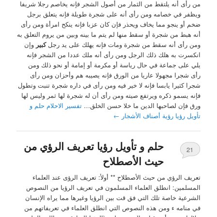
من رأى أنه يلتقط من الثمار من أصول الشجر فإنه يخاصم رجلا شريفا
ويظفر في خصامه ومن رأى أنه على شجرة طويلة فإنه يتعلق برجل
ضخم أو ينجو مما يخاف ويحذر فإن كان عزبا فإنه ينكح امرأة ومن رأى
أنه هبط من شجرة أو سقط منها لم يتم ما بينه وبين من يروم التعلق به
ومن رأى أنه سقط من شجرة ومات فإنه يهلك على يد رجل
كبير
وإن
انكسرت به هلك ذلك الرجل ومن رأى أنه ملك عددا من الشجر فإنه
يلي على جماعة في حال رياسة أو مكرمة أو إمامة أو نحو ذلك ومن
رأى شجرا مجهولا عاريا من الورق فإنه يصيبه هم وأحزان ومن رأى
شجرا كثيرا يابسا فإنه لا خير فيه ومن رأى في داره شجرة تنبت وتطول
فإنه يسمو ذكره ويرتفع صيته ومن رأى أن له شجرة لها ثمر وليس لها
ورق فإن لصاحبها الدين ما خلا حسن الخلق…
تفسير الاحلام حلم و
تأويل رؤيا رؤية أصناف الأشجار
←
حلم و تأويل رؤيا تعريف الرؤي من
21
حيث الأصطلاح
تعريف الرؤي من حيث الأصطلاح ** أولأ: تعريف الرؤى عند العلماء
المسلمين: ‏انطلق العلماء المسلمون في تعريف الرؤيا من النصوص
الشرعية خاصة تلك التي فق قت بين الرؤيا وغيرها مما يراه الإنسان
في منامه ء ومن هذه النصوص التي انطلق العلماء في تعريفاتهم من