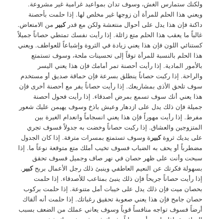
ولكنك ستمارس الغش، وسوف تدان بمواعيد غرامية غير مشروعة.
ويعني هذا الحلم للمرأة أن زوجها غير مخلص لها. إذا حلمت بأحصنة
داكنة فإن هذا يدل على أحوال منتعشة ولكن مع قدر
كبير
من الامتعاض.
غالباً ما يعقب هذا الحلم متع زائلة. إذا رأيت نفسك تمتطي حصاناً جميلاً
كستنائي اللون فإن هذا يعني زيادة في الثروة وإشباعاً للعواطف. ويعني
هذا الحلم بالنسبة للمرأة توقاً إلى تحسينات ملحة، وسوف تستمتع
بالأمور المادية. إذا رأيت أحصنة تمر أمامك فإن هذا يعني اليسر
والراحة. إذا ركبت حصاناً ينطلق بسرعة فإن حماقة صديق أو مستخدم
سوف تلحق الأذى بمشاريعك. إذا رأيت حصاناً يفر مع أحصنة أخرى فإن
هذا يعني أنك سوف تسمع بمرض أصدقاء. إذا رأيت فحول أحصنة
جميلة فإن ذلك يدل على ازدهار وعيش باذخ وسوف يهيمن عليك شعور
مفرط. إذا رأيت مهوراً فإن هذا يعني انسجاماً وانعدام الغيرة بين
المتزوجين والعشاق. إذا ركبت حصاناً وخضت به جدولاً فسوف تجري
على يديك ثروة
كبير
ة وسوف تستمتع بمسرات مترفة. إذا كان الجدول
مضطرباً أو يحف به الضباب فسوف تخيب أملك متع متوقعة نوعاً ما. إذا
سبحت وأنت على ظهر حصان في نهر صاف وجميل فسوف تحقق
بسهولة فكرتك عن النعيم العاطفي وينبئ ذلك رجل الأعمال بربح
كبير
.
إذا رأيت حصاناً جريحاً فإن ذلك ينبئ بمتاعب للأصدقاء. إذا حلمت
بحصان ميت فإن ذلك يدل على خيبات أمل متنوعة. إذا حلمت بركوب
حصان جامح فإن هذا يعني صعوبة تحقيق رغباتك. إذا حلمت أنه ألقاك
أرضاً فسوف تواجه منافساً قوياً وسوف يعاني عملك من الضعف بسبب