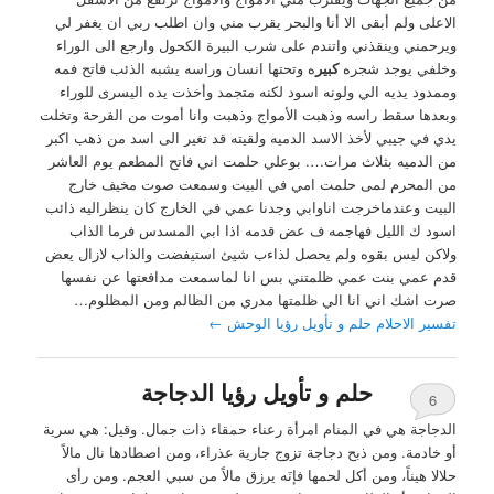
الاعلى ولم أبقى الا أنا والبحر يقرب مني وان اطلب ربي ان يغفر لي
ويرحمني وينقذني واتندم على شرب البيرة الكحول وارجع الى الوراء
وخلفي يوجد شجره
كبير
ه وتحتها انسان وراسه يشبه الذئب فاتح فمه
وممدود يديه الي ولونه اسود لكنه متجمد وأخذت يده اليسرى للوراء
وبعدها سقط راسه وذهبت الأمواج وذهبت وانا أموت من الفرحة وتخلت
يدي في جيبي لأخذ الاسد الدميه ولقيته قد تغير الى اسد من ذهب اكبر
من الدميه بثلاث مرات…. بوعلي حلمت اني فاتح المطعم يوم العاشر
من المحرم لمى حلمت امي في البيت وسمعت صوت مخيف خارج
البيت وعندماخرجت اناوابي وجدنا عمي في الخارج كان ينظراليه ذائب
اسود ك الليل فهاجمه ف عض قدمه اذا ابي المسدس فرما الذاب
ولاكن ليس بقوه ولم يحصل لذاءب شيئ استيفضت والذاب لازال يعض
قدم عمي بنت عمي ظلمتني بس انا لماسمعت مدافعتها عن نفسها
صرت اشك اني انا الي ظلمتها مدري من الظالم ومن المظلوم…
تفسير الاحلام حلم و تأويل رؤيا الوحش
←
حلم و تأويل رؤيا الدجاجة
6
الدجاجة هي في المنام امرأة رعناء حمقاء ذات جمال. وقيل: هي سرية
أو خادمة. ومن ذبح دجاجة تزوج جارية عذراء، ومن اصطادها نال مالاً
حلالا هيناً، ومن أكل لحمها فإنَه يرزق مالاً من سبي العجم. ومن رأى