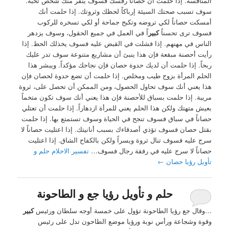
المنافسة. إذا حلمت أن حصاناً رفسك فسوف ينفر منك شخص تحبه.
سوف تسبب صحتك السيئة إرباكاً لحظك وثروتك. إذا حلمت أنك
أمسكت حصاناً لكي تروضه وتكبح جماحة أو لكي تسخره للركوب
فسوف ترى تحسناً
كبير
اً في العمل في جميع الحقول، وسوف يزدهر
الناس في مهنهم. إذا فشلت في القبض عليه فسوف يخذلك الحظ. إذا
رأيت أحصنة مبقعة فإن هذا ينبئ أن مشاريع متنوعة سوف تدر عليك
ربحاً. إذا حلمت أن لديك حدوة حصان فإن نجاحك مؤكداً. ويبشر هذا
الحلم المرأة بزوج طيب ومخلص. إذا حلمت أن تضع حدوة لحصان فإن
هذا يعني أنك سوف تحاول الحصول، ومن الممكن أن تحصل على، ثروة
مريبة. إذا حلمت بسباق للأحصنة فإن هذا يعني أنك سوف تكون متخماً
بعيش متهتك ولكن هذا الحلم يعني للمرأة ازدهاراً. إذا حلمت أن تعتلي
حصاناً في سباق فسوف تنجح في الحياة وسوف تستمتع بها. إذا حلمت
بقتل حصان فسوف تؤذي أصدقاءك بسبب أنانيتك. إذا اعتليت حصاناً لا
سرج عليه فسوف تنال ثروة ويسراً ولكن بالكفاح الشاق. إذا اعتليت
حصاناً لا سرج عليه في رفقة رجال فسوف…
تفسير الاحلام حلم و
تأويل رؤيا حصان
←
حلم و تأويل رؤيا جع و الطاحونة
…وقال جع رؤيا الطاحونة تؤول على خمسة أوجه سلطان ورئيس
كبير
وقوة وشجاعة ورأس نوبة ورؤيا موضع الطاحون تدل على رئيس