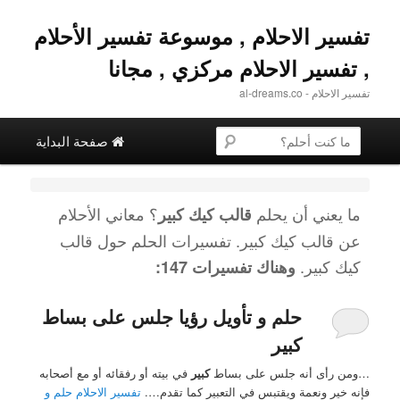
تفسير الاحلام , موسوعة تفسير الأحلام
, تفسير الاحلام مركزي , مجانا
تفسير الاحلام - al-dreams.co
القائمة الرئيسية
البحث عن
تخطي إلى المحتوى الثانوية
التخطي إلى المحتوى الأساسي
صفحة البداية
ما يعني أن يحلم
؟ معاني الأحلام
قالب كيك كبير
عن
قالب كيك كبير
. تفسيرات الحلم حول
قالب
كيك كبير
.
وهناك تفسيرات 147:
حلم و تأويل رؤيا جلس على بساط
كبير
…ومن رأى أنه جلس على بساط
كبير
في بيته أو رفقائه أو مع أصحابه
فإنه خير ونعمة ويقتبس في التعبير كما تقدم….
تفسير الاحلام حلم و