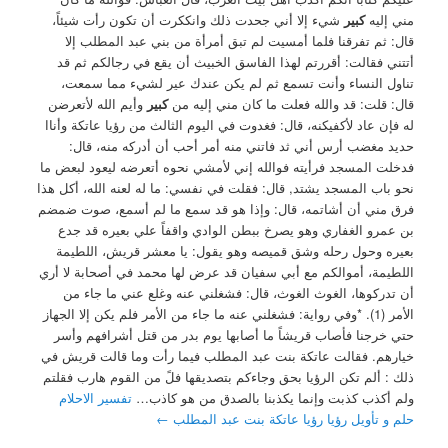
مني إليه
كبير
شيء إلا أني جحدت ذلك وانككرت أن تكون رأت شيئاً،
قال: ثم تفرقنا فلما أمسيت لم تبق أمرأة من بني عبد المطلب إلا
أتتني فقالت: أقررتم لهذا الفاسق الخبيث أن يقع في رجالكم ثم قد
تناول النساء وأنت تسمع ثم لم يكن عندك عير لشيء مما سمعت،
قال: قلت: قد والله فعلت ما كان مني إليه من
كبير
وأيم الله لأتعرضن
له فإن عاد لأكفيكنه، قال: فغدوت في اليوم الثالث من رؤيا عاتكة وأناا
حديد مغضب أرس أني ثد فاتني منه أمر أحب أن أدركه منه، قال:
فدخلت المسجد فرأيته فوالله إني لأمشي نحوه أتعرضه ليعود لبعض ما
نحو باب المسجد يشتد, قال: فقلت في نفسي: ما له لعنه الله، أكل هذا
فرق مني أن أشاتمه، قال: وإذا هو قد سمع ما لم أسمع، صوت ضمضم
بن عمرو الغفاري وهو يصرخ ببطن الوادي واقفاً علي بعيره قد جدع
بعيره وحول رحله وشق قميصه وهو يقول: يا معشر قريش، اللطيمة
اللطيمة، أموالكم مع أبي سفيان قد عرض لها محمد في أصحابة لا أري
أن تدركوها، الغوث الغوث، قال: فشغلني عنه وغلع عني ما جاء من
الأمر (1). *وفي رواية: فشغلني عنه ما جاء من الأمر فلم يكن إلا الجهاز
حتي خرجنا فأصاب قريشاً ما أصابها يوم بدر من قتل أشرافهم وأسر
خيارهم. فقالت عاتكة بنت عبد المطلب فيما رأت وما قالت قريش في
ذلك : ألم تكن الرؤيا بحق وجاءكم بتصديقها فلً من القوم هارب فقلتم
ولم أكذب كذبت وإنما يكذبنا بالصدق من هو كاذب…
تفسير الاحلام
حلم و تأويل رؤيا رؤيا عاتكة بنت عبد المطلب
←