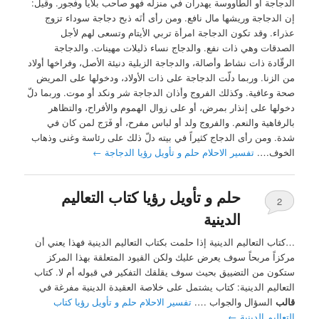
الدجاجة أو الطاووسة يهدران في منزله فهو صاحب بلايا وفجور. وقيل:
إن الدجاجة وريشها مال نافع. ومن رأى أنَه ذبح دجاجة سوداء تزوج
عذراء. وقد تكون الدجاجة امرأة تربي الأيتام وتسعى لهم لأجل
الصدقات وهي ذات نفع. والدجاج نساء ذليلات مهينات. والدجاجة
الرقّادة ذات نشاط وأصالة، والدجاجة الزبلية دنيئة الأصل، وفراخها أولاد
من الزنا. وربما دلّت الدجاجة على ذات الأولاد، ودخولها على المريض
صحة وعافية. وكذلك الفروج وأذان الدجاجة شر ونكد أو موت. وربما دلّ
دخولها على إنذار بمرض، أو على زوال الهموم والأفراح، والتظاهر
بالرفاهية والنعم. والفروج ولد أو لباس مفرح، أو فَرَج لمن كان في
شدة. ومن رأى الدجاج كثيراً في بيته دلّ ذلك على رئاسة وغنى وذهاب
الخوف….
تفسير الاحلام حلم و تأويل رؤيا الدجاجة
←
حلم و تأويل رؤيا كتاب التعاليم
2
الدينية
…كتاب التعاليم الدينية إذا حلمت بكتاب التعاليم الدينية فهذا يعني أن
مركزاً مربحاً سوف يعرض عليك ولكن القيود المتعلقة بهذا المركز
ستكون من التضييق بحيث سوف يقلقك التفكير في قبوله أم لا. كتاب
التعاليم الدينية: كتاب يشتمل على خلاصة العقيدة الدينية مفرغة في
قالب
السؤال والجواب ….
تفسير الاحلام حلم و تأويل رؤيا كتاب
التعاليم الدينية
←