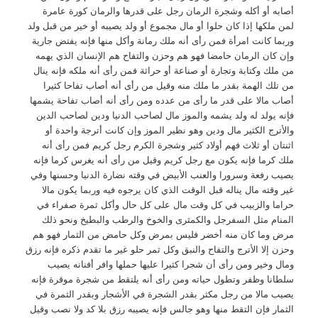
أصابه أو أكله وشجرة الرمان رجل على قدرها والرمان كورة عامرة
لمن ملكها إذا كان حلوا أو مال مجموع أو ولد يصيبه أو خير من قبل ولد
وربما كانت امرأة فمن رأى أنه ملك رمانة وأكل منها فإنه يفتض جارية
وإن كان الرمان حامضا فهو هم وحزن والتفاح هم الإنسان الذي يهمه
من ملك وكتابة وتجارة أو صناعة أو حراثة فمن رأى أنه ملكه فإنه ينال
من تلك الهمة بقدر ما ملك منه وقيل من رأى أنه أصاب تفاحا كثيرا
أصاب مالا على قدر ما رأى من عدده ومن رأى أنه أصاب تفاحة يشمها
فإنه يولد له ولد يشمه والموز مال لصاحب الدنيا ودين لصاحب الدين
والأترج الكثير مال ودين وهو نظير الموز وإن كانت أترجة واحدة أو
اثنتان أو ثلاث فهم أولاد كثير وشجرة الكرم رجل كريم فمن رأى أنه
ملك كرما فإنه يكون مع رجل كريم وقيل من رأى أنه يغرس كرما فإنه
يصيب رفعة وسرورا والعنب الأبيض في وقته نضارة الدنيا وحسنها وفي
غير وقته مال يناله قبل الوقت الذي كان يرجوه فيه وربما يكون مالا
حراما والزبيب في كل وقت مال على كل حال وأكل ثمرة صفراء في
المنام مثل السفرجل والكمثرى والخوخ والرطب والبطيخ ونحو ذلك
مرض وما كان منه أخضر فليس بمرض وكل حامض من الثمار فهو هم
وحزن إلا الأترج والتفاح والنبق وكل ثمر حلو غير ما تقدم ذكره فإنه رزق
ومال وخير ومن رأى أن شجرا كثيرا عليها حملها وافر أفنانه يصيب
سلطانا وظفر وتطول حياته ومن رأى أنه يلتقط من شجرة موقرة فإنه
يصيب مالا من رجل مكثر بقدر الشجرة في الأشجار وبقدر الثمرة في
الثمار فإن التقط منها وهو جالس فإنه يصيبه رزق بلا كد ولا نصب وقيل