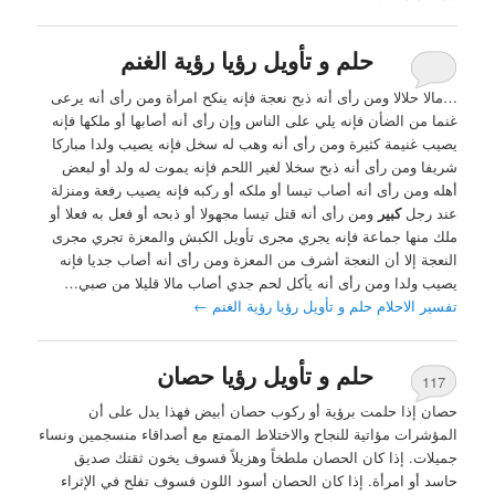
حلم و تأويل رؤيا رؤية الغنم
…مالا حلالا ومن رأى أنه ذبح نعجة فإنه ينكح امرأة ومن رأى أنه يرعى
غنما من الضأن فإنه يلي على الناس وإن رأى أنه أصابها أو ملكها فإنه
يصيب غنيمة كثيرة ومن رأى أنه وهب له سخل فإنه يصيب ولدا مباركا
شريفا ومن رأى أنه ذبح سخلا لغير اللحم فإنه يموت له ولد أو لبعض
أهله ومن رأى أنه أصاب تيسا أو ملكه أو ركبه فإنه يصيب رفعة ومنزلة
عند رجل
كبير
ومن رأى أنه قتل تيسا مجهولا أو ذبحه أو فعل به فعلا أو
ملك منها جماعة فإنه يجري مجرى تأويل الكبش والمعزة تجري مجرى
النعجة إلا أن النعجة أشرف من المعزة ومن رأى أنه أصاب جديا فإنه
يصيب ولدا ومن رأى أنه يأكل لحم جدي أصاب مالا قليلا من صبي…
تفسير الاحلام حلم و تأويل رؤيا رؤية الغنم
←
حلم و تأويل رؤيا حصان
117
حصان إذا حلمت برؤية أو ركوب حصان أبيض فهذا يدل على أن
المؤشرات مؤاتية للنجاح والاختلاط الممتع مع أصداقاء منسجمين ونساء
جميلات. إذا كان الحصان ملطخاً وهزيلاً فسوف يخون ثقتك صديق
حاسد أو امرأة. إذا كان الحصان أسود اللون فسوف تفلح في الإثراء