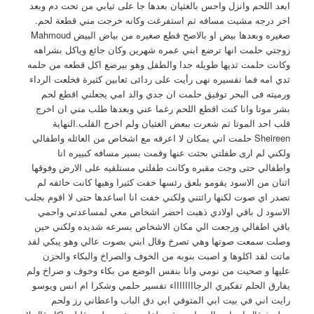
ابعد اللحم وانزل واحس بالغثيان بعدها جا على ثيابي من تحت دم وبعد
اخر درجه مشيت مسافه ثم استفرغت وكانه خرجت مني قطعة لحم.
صغيره وبعدها بيض او بالاصح قطع صغيره من بياض البيض Mahmoud
زوجتي حلمت انها ترضع ابني عمره شهرين وكان جائع وياكل بشراهه
وكانت حلمت ثديها طويله جدا والطفل وهو بيرضع اكل قطعه من حلمه
ثدي امه فما تفسيره نهى رأيت على ردائى ثعابين كثيرة فخلعت الرداء
ورميته فى البحر توفيق حلمت ان جدي والد امي يجعلني اقطع لحم
بشر موتا وانا كنت اقطع اللحم رغما عني وبعدها طلب مني ان اخرج
قلب احد الموتا ثم شعرت ببعض الغثيان ولم اخرج القلب.النهاية
Sheireen حلمت اني بمكان لا اعرفه مع اشخاص من العائله واطفالي
ولكني لم ارى طفلتي بحثت عنها وقمت بسير مسافه كبييره انا
واطفالي حتى وجت مقبره وكانت طفلتي مستلقيه على الارض وفوقها
اثنان من الاسود يقومو بلعق رئسها خفت كثيرا وهيها كانت خائفه لم
تصدر اي صوت لكنها رائتني ولكني خفت انا اساعدها حتى لا اقوم بجلب
الاسود ل باقي اولادي ذهبت احضر اشخاص معي لمساعدتي واحمي
باقي اطفالي ورجعت الي مكان الاشخاص بسرعه شديده ولكني حين
وصلت سمعت صوتها وهي تصرخ وقال ابني بصوت عالي وهو يبكي لقد
ماتت لقد اكلوها و اصبت بنوبه من الخوف والصراخ والبكاء والحزن
عليها و صحيت من نومي وانا بنفس الوضع من بكاء وخوف و صراخ ولم
يفارق الحلم تفكيري الرجااااااااء تفسير حلمي وشكرا ام انس ويوسو
رايت اني في بيت ابي المتوفي ابي دق الباب واعطاني رز ولحم