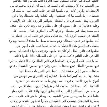
خلالها حديث أبي قتادة المتفق عليه: (الرؤيا الصادقة من الله والحلم
من الشيطان ) (1) ومذهب اهل ‏السنة في ذلك أن الرؤيا: مجموعة من
الاعتقادات والإدرا كات التي يلقيها الله في قلب العبد على يد ملك أو
شيطان . إما بأسمائها أي حقيقتها . واما بكناها واما تخليطأ. وقال ابن
العربي: وهذا يشبه في حال اليقظة الخواطر الواردة على فكر الإنسان
وقلبه ء فإنها )تي على نسق. أي على نظام واحد . وقد تأتي على خلاف
ذلك مسترسلة غير محصلة. ‏وعرفها الأمام المازري فقال: مذهب أهل
السنة في حقيقة الرؤيا .أن الله تعالى يخلق في قلب النأئم اعتقادات
كما يخلقها في قلب اليقظان وهو سبحانه يفعل ما يشاء لا يمنعه نوم ولا
يقظة ، فإذا خلق هذه الاعتقادات فكأنه جعلها علمأ على أمور اخر
يخلقها في ثاني الحال، أو كان قد خلقها. وعرفت بأنها : اعتقادات يخلقها
الله في قلب النائم ء كما يخلقها في قلب اليقظان فاذا خلقها فكأنه
جعلها علمأ على أمورأخرى فيخلقها في ثاني الحال وتلك الاعتقادات تارة
تقع بحضرة الملك فيقع بعدها ما يسر. وتارة تقع بحضرة الشيطان فيقع
بعدها ما يضر.(2) ‏والحقيقة آن المتأمل في التعريفات يلحظ أنها
متشابهة إلى حد
كبير
كما يلحظ الاشارة إلى التفريق بين نوعين من
أنواع ما يرى الانسان في منامه . وهو ما سأتحدث عنه في الفقرة
القادمة . كما يلحظ آن الحديت آشار ‏بقوله: ( الرؤيا الصادقة من الله ,
والحلم من الشيطان ) ‏الى آن الله يخلق الرؤيا والاعتقادات التي جعلها
علمأ على ما يسر بغير حضرة الشيطان . ويخلق ما هو علم على ما يضر
بحضرة الشيطان فينسب الى الشيطان مجازأ لحضوره عندها وان كان
لا فعل له حقيقة . وهذا معنى قوله(صلي الله علية وسلم ) (( الرؤيا من