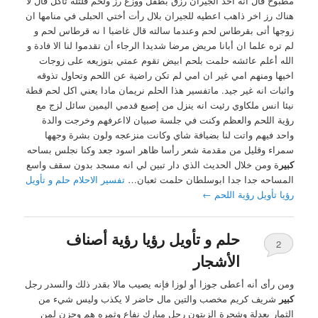
مطبوخ قال انه احد الجيران رزق بطفل ووزع رز ولحم قلتله تاكل قال لا
هناك رز اخر ذاهب اعطيه للجيران بلال رأت أختي الحبلى في منامها ان
زوجها أتى بقرطاس لحم وعندما سالته قال غاضبا ا نه قرطاس لحم و
لم تره علما ان أبانا مريض مرضا شديدا الرجاء أن تقدموا لنا الا فادة و
الله أعلم عائشه حلمت بلحم ابيض تقوم عمتي بتوزيعه علی زوجات
اخيها ومنهم امي غير ان امي لم تكن راضية عن اللحم وتحاول تذوقه
واثبات انه غير جيد. ماتفسير هذا الحلم نريمان مادا يعني اكل لحم قطة
نيئا انس ملكاوي رئيت انه ينزل من إصبع قدمي اليمين سائل لزج مع
رؤية اللحم والعظم وكنت في جلسة صبيان لااعرفهم وخرجت والدة
واحد فيهم واتت لنا بضيافة شاي وكانت منزعجه ولون بشرة وجهها
سمراء وقليل من مقدمة شعر رأسا ظاهر اسود جعد وكنا نجلس بساحه
كبير
ة ومن خلال الحديث الذي دار تبين لي انه مسجد بدون سقف واسع
المساحه جدا جدا ابوسلطان حلمت ثعبان…
تفسير الاحلام حلم و تأويل
رؤيا تأويل رؤية اللحم
←
حلم و تأويل رؤيا رؤية أصناف
2
الأشجار
ومن رأى أنه أعطى جوزا أو لوزا فإنه يصيب مالا بقدر ذلك والسدر رجل
كبير
شريف كريم مخصب والتين مال حاضر لا يكذب وليس شيء من
الثمار يعدلة وشجرة الزيتون رجل مبارك نفاع وثمره هم وحزن لمن