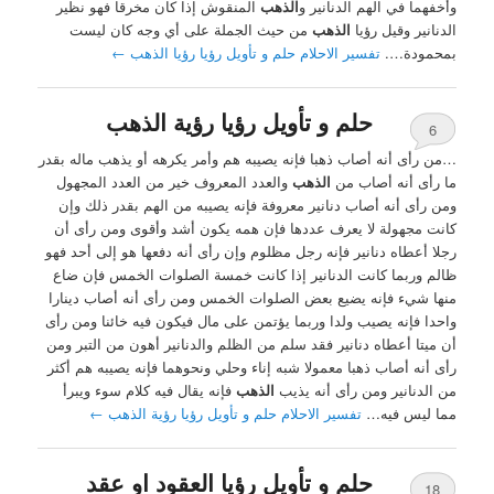
وأخفهما في الهم الدنانير و
الذهب
المنقوش إذا كان مخرقا فهو نظير
الدنانير وقيل رؤيا
الذهب
من حيث الجملة على أي وجه كان ليست
بمحمودة….
تفسير الاحلام حلم و تأويل رؤيا رؤيا الذهب
←
حلم و تأويل رؤيا رؤية الذهب
6
…من رأى أنه أصاب ذهبا فإنه يصيبه هم وأمر يكرهه أو يذهب ماله بقدر
ما رأى أنه أصاب من
الذهب
والعدد المعروف خير من العدد المجهول
ومن رأى أنه أصاب دنانير معروفة فإنه يصيبه من الهم بقدر ذلك وإن
كانت مجهولة لا يعرف عددها فإن همه يكون أشد وأقوى ومن رأى أن
رجلا أعطاه دنانير فإنه رجل مظلوم وإن رأى أنه دفعها هو إلى أحد فهو
ظالم وربما كانت الدنانير إذا كانت خمسة الصلوات الخمس فإن ضاع
منها شيء فإنه يضيع بعض الصلوات الخمس ومن رأى أنه أصاب دينارا
واحدا فإنه يصيب ولدا وربما يؤتمن على مال فيكون فيه خائنا ومن رأى
أن ميتا أعطاه دنانير فقد سلم من الظلم والدنانير أهون من التبر ومن
رأى أنه أصاب ذهبا معمولا شبه إناء وحلي ونحوهما فإنه يصيبه هم أكثر
من الدنانير ومن رأى أنه يذيب
الذهب
فإنه يقال فيه كلام سوء ويبرأ
مما ليس فيه…
تفسير الاحلام حلم و تأويل رؤيا رؤية الذهب
←
حلم و تأويل رؤيا العقود او عقد
18