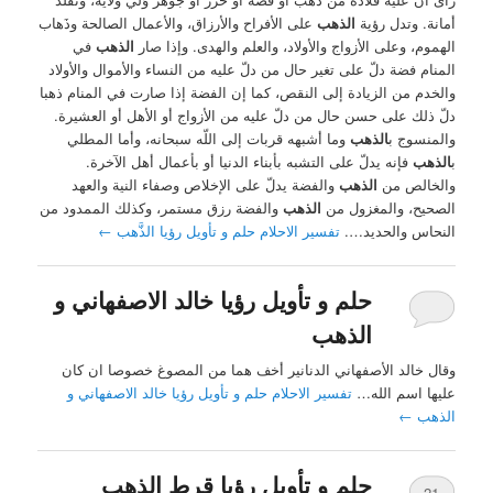
أمانة. وتدل رؤية
الذهب
على الأفراح والأرزاق، والأعمال الصالحة وذَهاب
الهموم، وعلى الأزواج والأولاد، والعلم والهدى. وإذا صار
الذهب
في
المنام فضة دلّ على تغير حال من دلّ عليه من النساء والأموال والأولاد
والخدم من الزيادة إلى النقص، كما إن الفضة إذا صارت في المنام ذهبا
دلّ ذلك على حسن حال من دلّ عليه من الأزواج أو الأهل أو العشيرة.
والمنسوج ب
الذهب
وما أشبهه قربات إلى اللّه سبحانه، وأما المطلي
ب
الذهب
فإنه يدلّ على التشبه بأبناء الدنيا أو بأعمال أهل الآخرة.
والخالص من
الذهب
والفضة يدلّ على الإخلاص وصفاء النية والعهد
الصحيح، والمغزول من
الذهب
والفضة رزق مستمر، وكذلك الممدود من
النحاس والحديد….
تفسير الاحلام حلم و تأويل رؤيا الذَّهب
←
حلم و تأويل رؤيا خالد الاصفهاني و
الذهب
وقال خالد الأصفهاني الدنانير أخف هما من المصوغ خصوصا ان كان
عليها اسم الله…
تفسير الاحلام حلم و تأويل رؤيا خالد الاصفهاني و
الذهب
←
حلم و تأويل رؤيا قرط الذهب
21