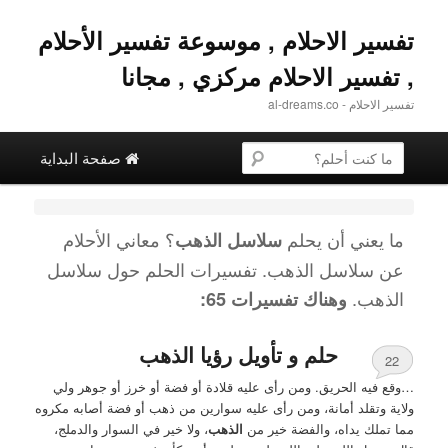
تفسير الاحلام , موسوعة تفسير الأحلام
, تفسير الاحلام مركزي , مجانا
تفسير الاحلام - al-dreams.co
القائمة الرئيسية
البحث عن
تخطي إلى المحتوى الثانوية
التخطي إلى المحتوى الأساسي
صفحة البداية
ما يعني أن يحلم
؟ معاني الأحلام
سلاسل الذهب
عن
سلاسل الذهب
. تفسيرات الحلم حول
سلاسل
الذهب
.
وهناك تفسيرات 65:
حلم و تأويل رؤيا الذهب
22
…وقع فيه الحريق. ومن رأى عليه قلادة أو فضة أو خرز أو جوهر ولي
ولاية وتقلد أمانة، ومن رأى عليه سوارين من ذهب أو فضة أصابه مكروه
مما تملك يداه، والفضة خير من
الذهب
، ولا خير في السوار والدملج،