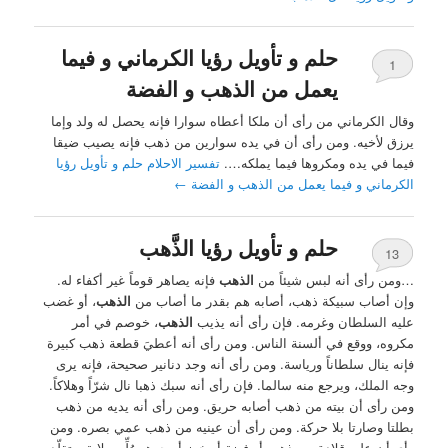
حلم و تأويل رؤيا الكرماني و فيما
1
يعمل من الذهب و الفضة
وقال الكرماني من رأى أن ملكا أعطاه سوارا فإنه يحصل له ولد وإما
يرزق لأخيه. ومن رأى أن في يده سوارين من ذهب فإنه يصيب ضيقا
فيما في يده ومكروها فيما يملكه….
تفسير الاحلام حلم و تأويل رؤيا
الكرماني و فيما يعمل من الذهب و الفضة
←
حلم و تأويل رؤيا الذَّهب
13
…ومن رأى أنه لبس شيئاً من
الذهب
فإنه يصاهر قوماً غير أكفاء له.
وإن أصاب سبيكة ذهب، أصابه هم بقدر ما أصاب من
الذهب
، أو غضب
عليه السلطان وغرمه. فإن رأى أنه يذيب
الذهب
، خوصم في أمر
مكروه، ووقع في ألسنة الناس. ومن رأى أنه أعطيَ قطعة ذهب كبيرة
فإنه ينال سلطاناً ورياسة. ومن رأى أنه وجد دنانير صحيحة، فإنه يرى
وجه الملك، ويرجع منه سالما. فإن رأى أنه سبك ذهبا نال شرّاً وهلاكاً.
ومن رأى أن بيته من ذهب أصابه حريق. ومن رأى أنه يديه من ذهب
بطلتا وصارتا بلا حركة. ومن رأى أن عينيه من ذهب عمي بصره. ومن
رأى أن عليه قلادة من ذهب أو فضة أو خرز أو جوهر وُلِّي ولاية، وتقلّد