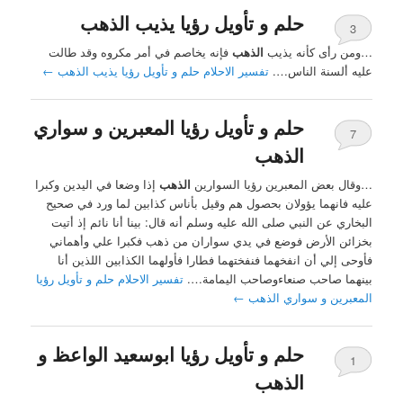
حلم و تأويل رؤيا يذيب الذهب
3
…ومن رأى كأنه يذيب
الذهب
فإنه يخاصم في أمر مكروه وقد طالت
عليه ألسنة الناس….
تفسير الاحلام حلم و تأويل رؤيا يذيب الذهب
←
حلم و تأويل رؤيا المعبرين و سواري
7
الذهب
…وقال بعض المعبرين رؤيا السوارين
الذهب
إذا وضعا في اليدين وكبرا
عليه فانهما يؤولان بحصول هم وقيل بأناس كذابين لما ورد في صحيح
البخاري عن النبي صلى الله عليه وسلم أنه قال: بينا أنا نائم إذ أتيت
بخزائن الأرض فوضع في يدي سواران من ذهب فكبرا علي وأهماني
فأوحى إلي أن انفخهما فنفختهما فطارا فأولهما الكذابين اللذين أنا
بينهما صاحب صنعاءوصاحب اليمامة….
تفسير الاحلام حلم و تأويل رؤيا
المعبرين و سواري الذهب
←
حلم و تأويل رؤيا ابوسعيد الواعظ و
1
الذهب