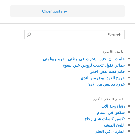
Older posts
←
Post navigation
Search
الأحلام الأخيرة
حلمت_ان_جنين_يتحرك_في_بطني_بقوة_ويؤلمني
حماتي تقول تتحدث لزوجي عني بسوء
خاتم فضه بفص احمر
خروج الدود ابيض من الثدي
خروج دبابيس من الاذن
تفسير الأحلام الأخرى
رؤيا زوجة الاب
سكس في المنام
تكسير كاسات شاي زجاج
اللون الموف
الظربان في الحلم