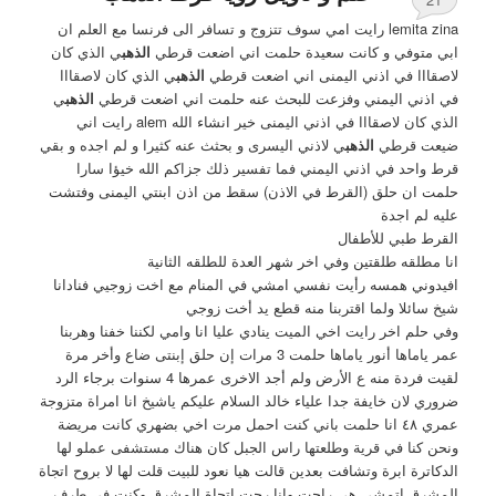
lemita zina رايت امي سوف تتزوج و تسافر الى فرنسا مع العلم ان
ابي متوفي و كانت سعيدة حلمت اني اضعت قرطي
الذهب
ي الذي كان
لاصقااا في اذني اليمنى اني اضعت قرطي
الذهب
ي الذي كان لاصقااا
في اذني اليمني وفزعت للبحث عنه حلمت اني اضعت قرطي
الذهب
ي
الذي كان لاصقااا في اذني اليمنى خير انشاء الله alem رايت اني
ضيعت قرطي
الذهب
ي لاذني اليسرى و بحثث عنه كثيرا و لم اجده و بقي
قرط واحد في اذني اليمني فما تفسير ذلك جزاكم الله خيؤا سارا
حلمت ان حلق (القرط في الاذن) سقط من اذن ابنتي اليمنى وفتشت
عليه لم اجدة
القرط طبي للأطفال
انا مطلقه طلقتين وفي اخر شهر العدة للطلقه الثانية
افيدوني همسه رأيت نفسي امشي في المنام مع اخت زوجيي فنادانا
شيخ سائلا ولما اقتربنا منه قطع يد أخت زوجي
وفي حلم اخر رايت اخي الميت ينادي عليا انا وامي لكننا خفنا وهربنا
عمر ياماها أنور ياماها حلمت 3 مرات إن حلق إبنتى ضاع وأخر مرة
لقيت فردة منه ع الأرض ولم أجد الاخرى عمرها 4 سنوات برجاء الرد
ضروري لان خايفة جدا علياء خالد السلام عليكم ياشيخ انا امراة متزوجة
عمري ٤٨ انا حلمت باني كنت احمل مرت اخي بضهري كانت مريضة
ونحن كنا في قرية وطلعتها راس الجبل كان هناك مستشفى عملو لها
الدكاترة ابرة وتشافت بعدين قالت هيا نعود للبيت قلت لها لا بروح اتجاة
المشرق اتمشى هي راحت وانا رحت اتجاة المشرق وكنت في طرف