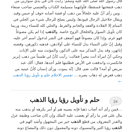
قال رسول الله صلى الله عليه وسلم: رأيت كأن في يدي سوارين من
ذهب فنفختها فسقطا، فأولتهما مسيلمة الكذاب والعنسي صاحب صنعاء
. ومن رأى أنّ عليه خلخالاً من ذهب أو فضة أصابه خوف أو حبس وقيد.
ويقال خلاخيل الرجال قيودها، وليس يصلح للرجال شيء من الحلي في
المنام إلا القلادة والعقد والخاتم والقرط. والحلي كله للنساء زينة، وربما
كان تأويل السوار والخلخال الزوج خاصة. و
الذهب
إذا لم يكن مصوغاً
فهو غرم، وإذا كان مصوغاً فهو أضعف في الشر لدخول اسم آخر عليه.
وقيل إنّ حلي النساء يدل للنساء على أولادهن، فذهبه ذكورهن، وفضته
إناثهن، وقد يدل المذكر منه على الذكور، والمؤنث منه على الإناث.
وحكي أنّ امرأة أتت معبراً فقالت: رأيت كأنّ لي طستاً من ذهب إبريز
فانكسرت واندفعت في الأرض فطلبتها فلم أجدها، فقال: ألك عبد
مريض أو أمة؟ قالت نعم، قال: إنّه يموت. ورأى إنسان كأنّ عينيه من
ذهب فعرض له ذهاب بصره….
تفسير الاحلام حلم و تأويل رؤيا الذهب
←
حلم و تأويل رؤيا رؤيا الذهب
24
…فمن رأى أنه أصاب ذهبا فإنه يصيبه هم أو أمر يكرهه أو يذهب منه
مال على قدر ما رأى أو يغضب عليه الملك وإن كان صاحب وظيفة عزل
والقدر المعروف من قطع
الذهب
خير من المجهول وأشد الهم في
الذهب
رؤيا التبر والمسبوك دونه والمعمول دون ذلك والمصاغ دونه