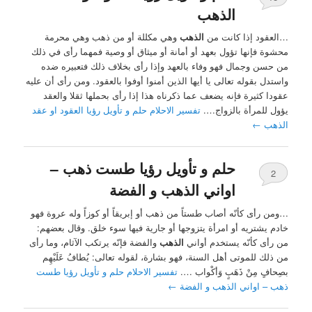
الذهب
…العقود إذا كانت من
الذهب
وهي مكللة أو من ذهب وهي محرمة
محشوة فإنها تؤول بعهد أو أمانة أو ميثاق أو وصية فمهما رأى في ذلك
من حسن وجمال فهو وفاء بالعهد وإذا رأى بخلاف ذلك فتعبيره ضده
واستدل بقوله تعالى يا أيها الذين أمنوا أوفوا بالعقود. ومن رأى أن عليه
عقودا كثيرة فإنه يضعف عما ذكرناه هذا إذا رأى بحملها ثقلا والعقد
يؤول للمرأة بالزواج….
تفسير الاحلام حلم و تأويل رؤيا العقود او عقد
الذهب
←
حلم و تأويل رؤيا طست ذهب –
2
اواني الذهب و الفضة
…ومن رأى كأنّه أصاب طستاً من ذهب أو إبريقاً أو كوزاً وله عروة فهو
خادم يشتريه أو امرأة يتزوجها أو جارية فيها سوء خلق. وقال بعضهم:
من رأى كأنّه يستخدم أواني
الذهب
والفضة فإنّه يرتكب الآثام، وما رأى
من ذلك للموتى أهل السنة، فهو بشارة، لقوله تعالى: يُطافُ عَلَيْهِم
بصِحافٍ مِنْ ذَهَبٍ وَأكْواب ….
تفسير الاحلام حلم و تأويل رؤيا طست
ذهب – اواني الذهب و الفضة
←