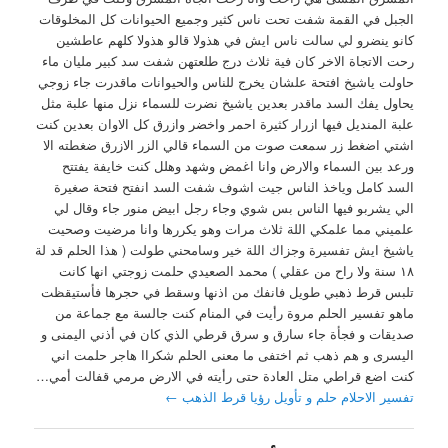
الجبل في القمة شفت تحت ناس كثير وجميع الحيوانات كل المخلوقات
كانو ينضرو لي سالت ناس ايش في هذولا قالو هذولا كلهم عاطشين
رحت الاتجاة الاخر كان فية ثلاث درج طلعتهن شفت سد كبير مليان ماء
حاولت ياشيخ افتحة علشان يخرج للناس والحيوانات ماقدرت جاء زوجي
يحاول يفك السد ماقدر بعدين ياشيخ نضرت للسماء نزل منها علبة مثل
علبة المنديل فيها ازرار كثيرة احمر واخضر وازرق كل الاوان بعدين كنت
اشتي اضغط زر سمعت صوت من السماء قالي الزر الازرق ضغطته الا
ورعد بين السماء والارض وانا اغمض وشهد وهلل كنت خايفة يفتتح
السد كامل وياخذ الناس جيت اشوف شفت السد انفتح فتحة صغيرة
الي يشربو فيها الناس بس شوي وجاء رجل ابيض منور جاء وقال لي
علميني مما علمكي اللة ثلاث مرات وهو يكررها وانا مرضيت وصحيت
ياشيخ ايش تفسيرة وجزاك اللة خير وسامحني طولت ( هذا الحلم قد لة
١٨ سنة ولا راح من عقلي ) محمد الصعيدي حلمت زوجتي انها كانت
تلبس قرط ذهبي طويل فانفك من اذنها وسقط في حجرها فأستيقظت
ماهو تفسير الحلم مروة رأيت في المنام كنت جالسة مع جماعة من
صديقات و فجأة جاء سارق و سرق قرطي الذي كان في أذني اليمنى و
اليسرى و هم ذهب ثم اختفى ما معنى الحلم شكراا هاجر حلمت اني
كنت اضع قراطي متل العادة حتى رأيته في الارض مرمي قفالت أمي…
تفسير الاحلام حلم و تأويل رؤيا قرط الذهب
←