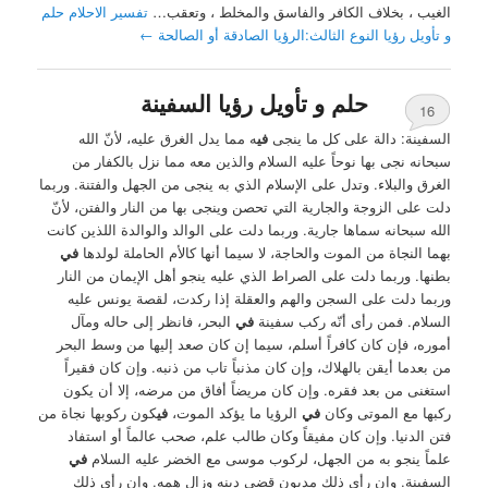
الغيب ، بخلاف الكافر والفاسق والمخلط ، وتعقب…
تفسير الاحلام حلم
و تأويل رؤيا النوع الثالث:الرؤيا الصادقة أو الصالحة
←
حلم و تأويل رؤيا السفينة
16
السفينة: دالة على كل ما ينجى
في
ه مما يدل الغرق عليه، لأنّ الله
سبحانه نجى بها نوحاً عليه السلام والذين معه مما نزل بالكفار من
الغرق والبلاء. وتدل على الإسلام الذي به ينجى من الجهل والفتنة. وربما
دلت على الزوجة والجارية التي تحصن وينجى بها من النار والفتن، لأنّ
الله سبحانه سماها جارية. وربما دلت على الوالد والوالدة اللذين كانت
بهما النجاة من الموت والحاجة، لا سيما أنها كالأم الحاملة لولدها
في
بطنها. وربما دلت على الصراط الذي عليه ينجو أهل الإيمان من النار
وربما دلت على السجن والهم والعقلة إذا ركدت، لقصة يونس عليه
السلام. فمن رأى أنّه ركب سفينة
في
البحر، فانظر إلى حاله ومآل
أموره، فإن كان كافراً أسلم، سيما إن كان صعد إليها من وسط البحر
من بعدما أيقن بالهلاك، وإن كان مذنباً تاب من ذنبه. وإن كان فقيراً
استغنى من بعد فقره. وإن كان مريضاً أفاق من مرضه، إلا أن يكون
ركبها مع الموتى وكان
في
الرؤيا ما يؤكد الموت،
في
كون ركوبها نجاة من
فتن الدنيا. وإن كان مفيقاً وكان طالب علم، صحب عالماً أو استفاد
علماً ينجو به من الجهل، لركوب موسى مع الخضر عليه السلام
في
السفينة. وإن رأى ذلك مديون قضى دينه وزال همه. وإن رأى ذلك