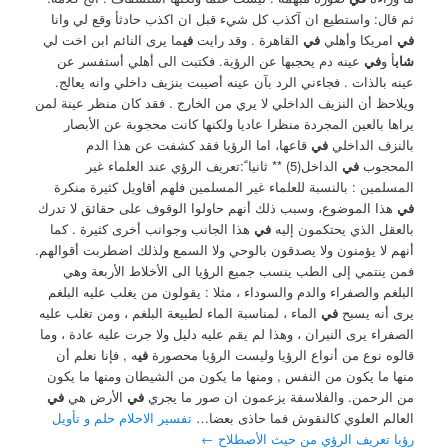
ثم قال: واستطيع ان آكذب كل شيء قبل ان اكذب حادثأ وقع لي وانا
في
امريكا وأهلي
في
القاهرة . وقد رايت
في
ما يرى النائم ابن اخت لي
شاب
أ و
في
عينه دم يحجبها عن الرؤية. فكتبت الى أهلي أستفسر عن
عينه بالذات . فجاءني الرد بآن عينه أصيبت بنزيف داخلي وانه يعالج.
ويلاحظ أن النزيف الداخلي لا يري من الخارج . فقد كان منظر عينة لمن
يراها بالعين المجردة منظرا عاديا ولكنها كانت محجوبة عن الأبصار
بالنزف الداخلي
في
قاعها، اما الرؤيا فقد كشفت عن هذا الدم
المحجوب
في
الداخل(5) ** ثانيا ً:تعريف الرؤي عند العلماء غير
المسلمين : بالنسبة للعلماء غير المسلمين فلهم أقاويل كثيرة منكرة
في
هذا الموضوع، وسبب ذلك أنهم حاولوا الوقوف على حقائق لا تدرك
بالعقل الذي يحتكمون إليه
في
هذا الجانب وجوانب أخرى كثيرة . كما
أنهم لا يؤمنون ولا يصدقون بالوحي ولا السمع ولذلك اضطربت أقوالهم.
فمن ينتمي إلى الطب ينسب جميع الرؤيا الى الأخلاط الأربعة وهي
البلغم والصفراء والدم والسوداء ، مثلا : يقولون من يغلب عليه البلغم
يرى أنه يسبح
في
الماء ، لمناسبة الماء لطبيعة البلغم ، ومن تغلب عليه
الصفراء يرى النيران ، وهذا لم يقم عليه دليل ولا جرت عليه عادة ، وما
قالوه نوع من أنواع الرؤيا وليست الرؤيا محصورة
في
ه , فإنا نعلم أن
منها ما يكون من النفس , ومنها ما يكون من الشيطان ومنها ما يكون
من الرحمن. ‏والفلاسفة يزعمون ان صور ما يجري
في
الأرض هي
في
العالم العلوي كالنقوش فما حاذى بعضا…
تفسير الاحلام حلم و تأويل
رؤيا تعريف الرؤي من حيث الأصطلاح
←