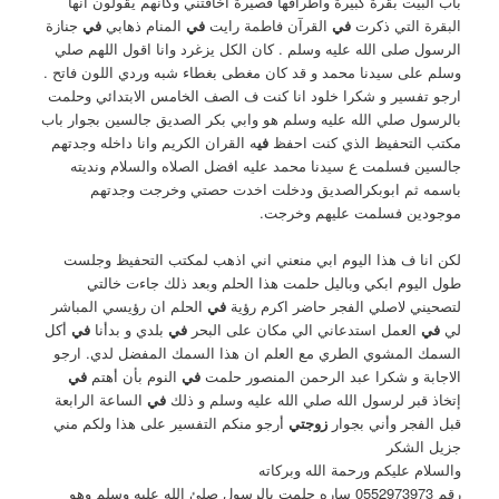
باب البيت بقرة كبيرة واطرافها قصيرة اخافتني وكأنهم يقولون أنها
البقرة التي ذكرت
في
القرآن فاطمة رايت
في
المنام ذهابي
في
جنازة
الرسول صلى الله عليه وسلم . كان الكل يزغرد وانا اقول اللهم صلي
وسلم على سيدنا محمد و قد كان مغطى بغطاء شبه وردي اللون فاتح .
ارجو تفسير و شكرا خلود انا كنت ف الصف الخامس الابتدائي وحلمت
بالرسول صلي الله عليه وسلم هو وابي بكر الصديق جالسين بجوار باب
مكتب التحفيظ الذي كنت احفظ
في
ه القران الكريم وانا داخله وجدتهم
جالسين فسلمت ع سيدنا محمد عليه افضل الصلاه والسلام ونديته
باسمه ثم ابوبكرالصديق ودخلت اخدت حصتي وخرجت وجدتهم
موجودين فسلمت عليهم وخرجت.
لكن انا ف هذا اليوم ابي منعني اني اذهب لمكتب التحفيظ وجلست
طول اليوم ابكي وباليل حلمت هذا الحلم وبعد ذلك جاءت خالتي
لتصحيني لاصلي الفجر حاضر اكرم رؤية
في
الحلم ان رؤيسي المباشر
لي
في
العمل استدعاني الي مكان على البحر
في
بلدي و بدأنا
في
أكل
السمك المشوي الطري مع العلم ان هذا السمك المفضل لدي. ارجو
الاجابة و شكرا عبد الرحمن المنصور حلمت
في
النوم بأن أهتم
في
إتخاذ قبر لرسول الله صلي الله عليه وسلم و ذلك
في
الساعة الرابعة
قبل الفجر وأني بجوار
زوجتي
أرجو منكم التفسير على هذا ولكم مني
جزيل الشكر
والسلام عليكم ورحمة الله وبركاته
رقم 0552973973 ساره حلمت بالرسول صلئ الله عليه وسلم وهو