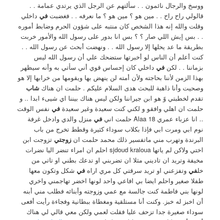
ووسخ والرجال نائمون . . سألتهم عن الرجل الذي يرتدي عمامة . .
قالولي راح راح . . مين هو ؟ مين هو ؟ ما نعرفه . . فغضبت
في
داخلي
وقلت والله إنه هذا الشخص كان منتبه على شؤون الحرم وضابط أموره
. . بس إيش اللي صار ؟ ؟ بس انا بدور على رسول الله والأمور خربت
بطريقة ما عد يحلها إلا رسول الله . . ونهضت أبحث عن رسول الله . .
كنت أعلم أن الناس لو أخبرتها ستضحك علي أن رسول الله ليس
بزماننا . . لكن
في
داخلي كان إحساس قوي أني سأتي به وأنه سيظهر
بهذا الزمن لأننا بحاجته ولأن أمته لن ينهض بها ويقومها من خرابها إلا هو
وصحيت وأنا ذاهبة للبحث هدى السلام عليكم . حلمت ان هناك
شاب
تقدم لخطبتي وً هو ابن جيراننا ولكن ليس هناك بيننا اي شيىء ابدا .. و
حلمت ان اهلي وافقو و لكني كنت سعيدة وغير سعيدة
في
نفس الوقت
.. انا عزباء عمري 18 Alaa حلمت اني
في
منزل والدي وادخل غرفة
نوم ابي ومرت ابي فإذا بكلاب سوداء كثيرة وقطط تخرج من باب
البرندة وتهرب مني ماتفسير ذلك محمد حلمت ان
زوجتي
تزوجت ابن
اختي ولاكن لم ياتها sjdoud kraloua احلم ان امراء تنضر اليا نضرات
مخيفة وتريد ان تاديني مثلا ان تضربني او تدعك بطني او تاتي من
خل
في
وتفزعني او تريد سرقتي كل مري اراه
في
شكل وتكون معها
طفلا صغير واحلم ايضا بي افاعي واحد لونها اخضر تهاجمني واخري
لونها بني فاطمة كنت جالسة مع عمي وزوجته وأبنائه فطلب مني أبنه
أن اخبز له خبز. وكنت أنا مستلقية ومغطاة ببطانية وفجاءة رأيت أفعى
سوداء صغيرة جدا تزحف عليا فقلت لعمي ولكن معي قالي لي هناك