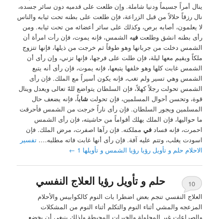
ينال أمراً جسيماً ودنيا شاملة. وإن طلعت على قدميه دون سائر جسده،
نال رزقاً حلالاً من قبل الزراعة، فإن طلعت على بطنه تحت ثيابه والناس
لا يعلمون، أصابه برص، وكذلك على سائر أعضائه من تحت ثيابه. ومن
رأى بطنه انشق وطلعت
في
ه الشمس، فإنه يموت، فإن رأت امرأة أن
الشمس دخلت من جربانها وهو طوقاً ثم خرجت من ذيلها، فإنها تتزوج
ملكاً ويقيم معها ليلة، فإن طلت على فرجها، فإنها تزني، وإن رأى أن
الشمس غابت كلها وهو خلفها يتبعها، فإنه يموت، فإن رأى أنه يتبع
الشمس وهي تسير ولم تغب، فإنه يكون أسيراً مع الملك. فإن رأى
الشمس تحولت رجلاً كهلاً، فإن السلطان يتواضع للهّ تعالى ويعدل وينال
قوة، وتحسن أحوال المسلمين، فإن تحولت
شاب
اً، فإنه يضعف حال
المسلمين ويجور السلطان. فإن رأى ناراً خرجت من الشمس فأحرقت
ما حواليها، فإن الملك يهلك أقواماً من حاشيته، فإن رأى الشمس
احمرت، فإنه فساد
في
مملكته. فإن رآها اصفرت، مرض الملك. فإن
اسودت يغلب، وتتم عليه آفة. فإن رأى أنها غابت فاته مطلبه….
تفسير
الاحلام حلم و تأويل رؤيا رؤيا الشمس و تأويلها 1
←
حلم و تأويل رؤيا العلاج النفسي
10
العلاج النفسي تنجم بعض اضطرا بات النوم كالكوابيس والأحلام
المزعجه والمشي أثناء النوم والتكلم أثناء النوم من المشكلات
والصراعات غير المحلولة والخبرات المحيطة ولذلك ينبغي أن يخضع