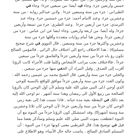
خمس وأربعين جزء, وجاء
في
ه أيضا: من سبعين جزءا. ‏وجاء
في
الطبراني : جزء من ستة وسبعين جزءا ‏. ولابن عبدالبر رواية : من ستة
وعشرين جزء. وعند الامام أحمد: جزء من خمسين جزء. وجاء عند
الترمذي: جزء من أربعين جزءا ‏. ‏وعند الطبري: جزء من تسعة وأربعين
جزءا, وله أيضا: من اربعة واربعين. ‏وجاء ايضا عن ابن عباس : جزء من
اربعين جزءأ. ‏ونحن هنا أمام روايات متعددة وأقلها جزء من ستة
وعشرين واكثرها جزء من ستة وسبعين , قال النووي
في
شرح صحيح
مسلم(4) : هذا الاختلاف راجع الى اختلاف حال الرائي , فالمؤمن الصالح
تكون رؤ ياه جزءأ من ستة وأربعين جزءأ والفاسق جزءأ من سبعين
جزءأ , فالاختلاف بحب مراتب الأشخاص وكلما قلت الأجزاء كانت الرؤيا
أقرب إلى الصدق , وقيل المراد أن الخ
في
منها جزء من سبعين ,
والجلي جزء من ستة وأربعين. ‏قال الشيخ محمد بن عثيمين رحمه الله :
وكون العدد جزء من ستة وأربعين جزءأ موافق للواقع بالنسبة للوحي
الذي أوحي ا،لى النبي صلي الله علية وسلم لأن أول الوحي كان بالرؤيا
الصالحة من ربيع الأول الى رمضان وهذا ستة آشهر , ثم اوحى الله إليه
بعد ذللك
في
اليقظة بقية مدة حياته , فاذا نسبت هذا إلى بقية زمن
الوحي كان جزءأ من ستة وأربعين جزءا: لأن الوحي كان ثلاثا وعشرين
منة وستة أشهر(5). وقد استشكل كون الرؤيا جزءأ من النبوة مع أن
النبوة انقطعت بموت النبي صلي الله عليم وسلم وسأذكر بعضا مما
قيل
في
توضيح هذا. ‏قال القرطبي معنى كونها جزء ا من النبوة : أن
المسلم الصادق الصالح ، يناسب حاله حال الأنبياء، وهو الاطلاع على