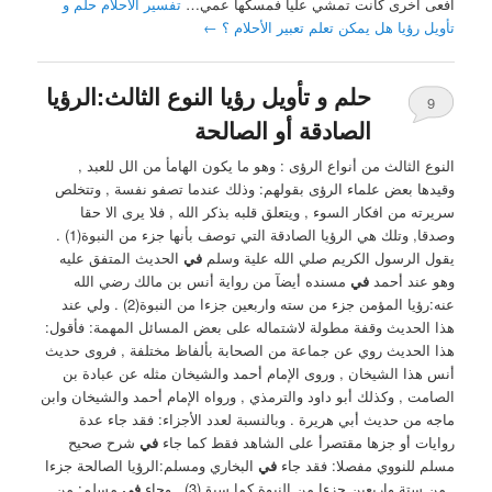
أفعى أخرى كانت تمشي عليا فمسكها عمي…
تفسير الاحلام حلم و
تأويل رؤيا هل يمكن تعلم تعبير الأحلام ؟
←
حلم و تأويل رؤيا النوع الثالث:الرؤيا
9
الصادقة أو الصالحة
النوع الثالث من أنواع الرؤى : ‏وهو ما يكون الهامأ من الل للعبد ,
وقيدها بعض علماء الرؤى ‏بقولهم: وذلك عندما تصفو نفسة , وتتخلص
سريرته من افكار السوء , ويتعلق قلبه بذكر الله , فلا يرى الا حقا
وصدقا, وتلك هي الرؤيا الصادقة ‏التي توصف بأنها جزء من النبوة(1) .
يقول الرسول الكريم صلي الله علية وسلم
في
الحديث المتفق عليه
وهو عند أحمد
في
مسنده أيضآ من رواية أنس بن مالك رضي الله
عنه:رؤيا المؤمن جزء من سته واربعين جزءا من النبوة(2) . ‏ولي عند
هذا الحديث وقفة مطولة لاشتماله على بعض المسائل المهمة: ‏فأقول:
هذا الحديث روي عن جماعة من الصحابة بألفاظ مختلفة , فروى حديث
أنس هذا الشيخان , وروى الإمام أحمد والشيخان مثله عن عبادة بن
الصامت , وكذلك أبو داود والترمذي , ورواه الإمام أحمد والشيخان وابن
ماجه من حديث أبي هريرة . ‏وبالنسبة لعدد الأجزاء: فقد جاء عدة
روايات أو جزها مقتصرأ على الشاهد فقط كما جاء
في
شرح صحيح
مسلم للنووي مفصلا: ‏فقد جاء
في
البخاري ومسلم:الرؤيا الصالحة جزءا
, من ستة واربعين جزءا من النبوة كما سبق(3) . ‏وجاء
في
مسلم: من