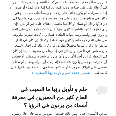
فالرجل صالح مجتهد قد تمت عماله وزكت طاعته. وأما من ملك شجراً
كثيراً، فإنّه يلي على جماعة ولاية تليق به، إما إمارة أو قضاء أو فتوى، أو
إمامة محراب، أو يكون قائداً على رفقه، و رئيساً على سفينة، أو
في
دكان
في
صناع تحت يده، وعلى هذا ونحوه. وأما من رأى جماعتها
في
دار فإنّها رجال أو نساء أو كلاهما يجتمعان هناك على خير أو شر، فإن
رأى ثمارها عليها والناس يأكلون منها، فإن كانتَ ثمارها تدل على الخير
والرزق فهي وليمة وتلك موائد الطعام
في
ها، وإن كانت ثمارها مكروهة
تدل على الغم فهو مأتم يأكلون
في
ه طعاماً، وكذلك إن كان
في
الدار
مريض وإن كان ثمرها مجهولاً نظرت، فإن كان ذلك
في
إقبال الشجر
كان طعامها
في
الفرح، وإن كان
في
إدبارها كان مصيبة، سيما إن كان
في
اليقظة قرائن أحد الأمرين. وأما من رأى شجرة سقطت أو قطعت
أو احترقت أو كسرتها ريح شديدة، فإنّه رجل أو امرأة يهلكان أو يقتلان،
يستدل على الهلاك بجوهرها أو بمكانها وبما
في
اليقظة من دليلها، فإن
كانت
في
…
تفسير الاحلام حلم و تأويل رؤيا الشجرة
←
حلم و تأويل رؤيا ما السبب في
3
الحاح كثير من المعبرين في معرفة
أسماء من يردون في الرؤيا ؟
…عن الأسماء أحيانا، ومن ذلك حديث: أنس بن مالك قال: قال رسول