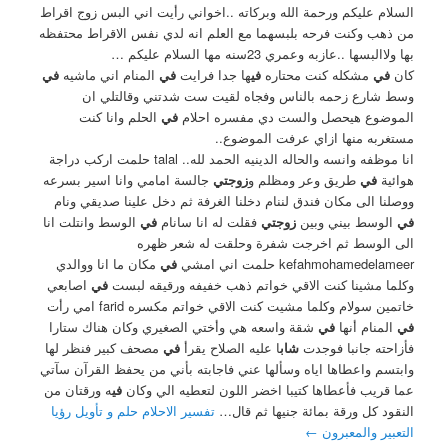
السلام عليكم ورحمة الله وبركاته ..اخواني رأيت اني البس زوج اقراط
من ذهب وكنت فرحه بلبسهما مع العلم انه لدي نفس الاقراط محتفظه
بها ولاالبسها ..عازبه وعمري 23سنه مها السلام عليكم …
كان
في
مشكله كنت محتاره
في
ها جدا فرايت
في
المنام اني ماشيه
في
وسط شارع زحمه بالناس وفجاه لقيت ست شدتني وقالتلي ان
الموضوع هيحصل والست دي مفسره احلام
في
الحلم وانا كنت
مستغربه منها ازاي عرفت الموضوع..
انا موظفه وانسه والحاله الدينيه الحمد لله.. talal حلمت اركب دراجة
هوائية
في
طريق وعر ومظلم و
زوجتي
جالسة امامي وانا اسير بسرعه
ووصلنا الى مكان فندق لننام دخلنا الغرفة ثم دخل علينا صديقي ونام
في
الوسط بيني وبين
زوجتي
فقلت له انا سانام
في
الوسط وانتلت انا
الى الوسط ثم اخرجت شفرة وحلقت له شعر ظهره
kefahmohamedelameer حلمت اني امشي
في
مكان ما انا ووالدي
وكلما مشينا كنت الاقي خواتم ذهب خفيفه ورقيقه لبست
في
اصابعي
خاتمين سولام وكلما مشيت كنت الاقي خواتم مكسره farid امي رأت
في
المنام أنها
في
شقة واسعه هي وأختي الصغيري وكان هناك ستارا
فأزاحته جانبا فوجدت
شاب
ا عليه الصلاح يقرأ
في
مصحف كبير فنظر لها
وابتسم واعطاها اياه وسألها عني فاجابته بأني من يحفظ القرآن سآتي
عما قريب فأعطاها كتيبا اخضر اللون لتعطيه الي وكان
في
ه ورقتان من
النقود كل ورقة بمائة جنيها ثم قال…
تفسير الاحلام حلم و تأويل رؤيا
التعبير والمعبرون
←