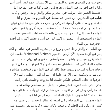
وخرجت من المجرى بسرعه للذهاب الى الاغتسال احمد لقد رأيت أبي
وانا و احد اخواني
في
المنام .نخرج
في
رحلة و كنا فرحين لدرجة اننا
احتسينا الخمر على مركب
في
البحر و سكر والدي و بدأ يرقص و كأنه
شاب في
العشرين من عمره ثم سقط
في
البحر و كاد يغرق و أنا
انقذته و وضعته على أرضية المركب و ذهب لاحضار شي ما لبضع ثوان
ثم عدت و لم اجده مكانه فخفت أنه سقطت مرة أخرى يا قفزت
في
الماء و لست إلى قاعه و بدء نفسي بالنقطاع فحاولت التنفس تحت
الماء و استطعت أن أتنفس و لكني لم أجد أبي و بحثت أكثر و لم أجده
. فخرجت من الماء
مع العلم أن والدي رجل تقي و ورع و لم يشرب الخمر
في
حياته. و لكنه
يمر
في
أزمة صحية الآن أرجو التفسير Mohannad Alzhrani حلمت ان
الماء يخرج من يدي واشرب منه وأسقي به غيري ابو ريان حلمت اني
طلبت الماء لأني كنت عطشان فقدمت امرأه لا اعرفها الماء
في
كاس
زجاج وبدأت اشرب وتنبهت بعظ ذلك ان
في
الماء دود فتوقفت مباشرة
عن شربه وسكبته على الارض علما ان المرأه التي اعطتني الماء لا
اعرفها salama السلام عليكم حلمت انا متزوجة وحلمت باني رايت
جدي الذي مات تقريبا عشر سنوات يدخل الى مطبخي وكانه تفاجأ
عندما رآني وقال لي لم اعرف انكي هنا تم اراد ان يأخد ماءا للوضوء
فقلت له لا انا سوف اعطيك الماء انت ارتحاح تم انا قمت بتسخين
الماء وذهبت الى المرحاض كي اضعه له هناك فوجدت ابن عمي هو
كبير الان لكن
في
الحلم كان صغير وكان يتقيء كأنه مريض وطلبت منه