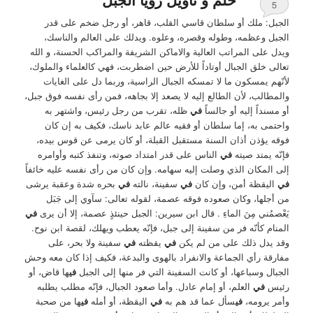
5
الجبل: ملك أو سلطان قاسي القلب، قاهر، أو رجل ضخم على قدر
الجبل وعظمه، وطوله وقصره، وعلوه. ويدلك على العالم والناسك،
ويدل على المراتب العالية والاماكن الشريفة والمراكب الحسنة، و الله
تعالى خلق الجبال أوتاداً للأرض حين اضطربت، فهي كالعلماء والملوك،
لأنّهم يمسكون ما لا تمسكه الجبال الراسية، وربما دل على الغايات
والمطالب، لأن الطالع إليه لا يصعد إلا بجاهه، فمن رأى نفسه فوق جبل،
أو مسنداً إليه أو جالساً
في
ظله، تقرب من رجل رئيس، واشتهر به
واحتمى به، إما سلطان أو فقيه عالم عابد ناسك، فكيف به إن كان
فوقه يؤذن أذان السنة مستقبل القبلة، أو كان يرمى عن قوس بيده،
فإنّه يمتد صيته
في
الناس على قدر امتداد صوته، وتنفذ كتبه وأوامره
إلى المكان الذي وصلت إليه سهامه. وإن كان من رأى نفسه عليه خائفاً
في
اليقظة أمن، وإن كان
في
سفينة، نالته
في
بحره شدة وعقبة يرشى
من أجلها، وكان صعوده فوقه عصمة، لقوله تعالى: سآوي إلى جَبَل
يَعْصمُني مِنَ الماءِ . قال ابن سيرين: الجبل حينئذٍ عصمة، إلا أن يرى
في
المنام كأنّه فر من سفينة إلى جبل، فإنّه يعطب ويهلك، لقصة ابن نوح.
وقد يدل ذلك على من لم يكن
في
يقظته
في
سفينة ولا بحر، على
مفارقة رأي الجماعة والانفراد بالهوى والبدعة، فكيف إذا كان معه وحش
الجبال وسباعها، أو كانت السفينة التي فر منها إلى الجبل
في
ها قاض، أو
رئيس
في
العلم، أو إمام عادل. وأما صعود الجبال، فإنّه مطلب يطلبه
وأمر يرومه،
في
سأل عما قد هم به
في
اليقظة، أو أمله
في
ها من صحبة