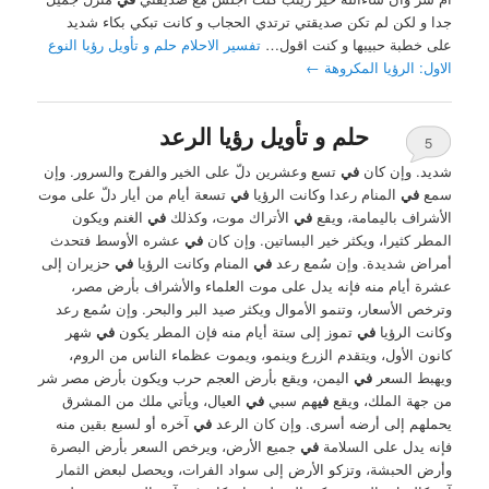
جدا و لكن لم تكن صديقتي ترتدي الحجاب و كانت تبكي بكاء شديد
على خطبة حبيبها و كنت اقول…
تفسير الاحلام حلم و تأويل رؤيا النوع
الاول: الرؤيا المكروهة
←
حلم و تأويل رؤيا الرعد
5
شديد. وإن كان
في
تسع وعشرين دلّ على الخير والفرج والسرور. وإن
سمع
في
المنام رعدا وكانت الرؤيا
في
تسعة أيام من أيار دلّ على موت
الأشراف باليمامة، ويقع
في
الأتراك موت، وكذلك
في
الغنم ويكون
المطر كثيرا، ويكثر خير البساتين. وإن كان
في
عشره الأوسط فتحدث
أمراض شديدة. وإن سُمع رعد
في
المنام وكانت الرؤيا
في
حزيران إلى
عشرة أيام منه فإنه يدل على موت العلماء والأشراف بأرض مصر،
وترخص الأسعار، وتنمو الأموال ويكثر صيد البر والبحر. وإن سُمع رعد
وكانت الرؤيا
في
تموز إلى ستة أيام منه فإن المطر يكون
في
شهر
كانون الأول، ويتقدم الزرع وينمو، ويموت عظماء الناس من الروم،
ويهبط السعر
في
اليمن، ويقع بأرض العجم حرب ويكون بأرض مصر شر
من جهة الملك، ويقع
في
هم سبي
في
العيال، ويأتي ملك من المشرق
يحملهم إلى أرضه أسرى. وإن كان الرعد
في
آخره أو لسبع بقين منه
فإنه يدل على السلامة
في
جميع الأرض، ويرخص السعر بأرض البصرة
وأرض الحبشة، وتزكو الأرض إلى سواد الفرات، ويحصل لبعض الثمار