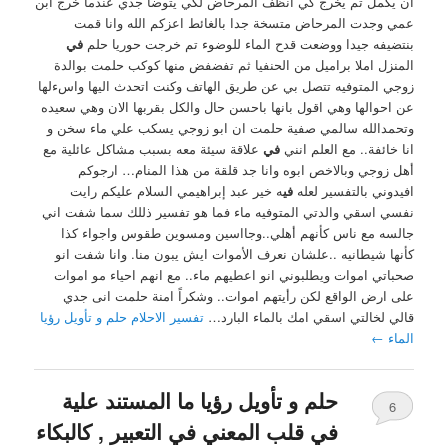
ان يكمل تم يخرج كي انظف المرحاض لكي يتوضأ جدي عندما خرج ابن
عمي وجدت المرحاض متسخة جدا بالغائط اعزكم الله وانا قمت
بنتضيفه جيدا ووضعت قدح الماء للوضوء تم خرجت حوريا حلم
في
المنزل املا براميل من الحنفيا ثم تفضفض منها كوكب حلمت بوالدة
زوجي المتوفيه تتصل بي عن طريق الهاتف وكنت اتحدث اليها واسءلها
عن احوالها وهي اقول بانها باحسن حال والكل بقربها الان وهي سعيده
وتحمدالله سالمي صفية حلمت ان ابو زوجي يسكب علي ماء سخن و
انا خائفة.. مع العلم انني
في
علاقة سيئة معه بسبب مشاكل عائلية مع
أهل زوجي وبالاخص ابوه وانا جد قلقة من هذا المنام… ارجوكم
افيدوني بالتفسير لعله
في
ه خير عبد إبراهيمي السلام عليكم رايت
نفسي اسقي والدتي المتوفيه ماء فما هو تفسير ذللك سما شفت اني
جالسه مع ناس كأنهم أهلي..وجااسين ومسوين طقوس واجواء كذا
كأنها شيطانيه ..علشان نعرف الأموات ايش يبون منا. وانا شفت انو
صحباتي اموات ويطلبوني انو اعطيهم ماء.. مع انهم احياء مو اموات
على ارض الواقع لكن رأيتهم اموات.. وشكراً امنة حلمت انى جدي
قالي لخالتي اسقي امك بالماء البارد…
تفسير الاحلام حلم و تأويل رؤيا
الماء
←
حلم و تأويل رؤيا ما المستند علية
6
في قلب المعني في التعبير , كالبكاء