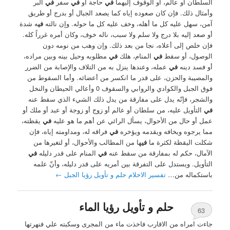
السلطان أو عالم، أو الوقوف إليهما
في
حاجة أو
في
سفر
في
البر
وأمثال ذلك. فإن كان صعوده إياه كما يصعد الجبال أو بدرج أو طريق
آمن، سهل عليه كل ما أهله، وخف عليه كل ما حوله. وإن نالته
في
ه شدة
أو صعد إليه بلا درج ولا سلم ولا سبب، ناله خوف، وكان أمره غرراً كله.
فإن خلص إلى أعلاه، نجا من بعد ذلك. وإن وهب من نومه دون
الوصول، أو سقط
في
المنام، هلك
في
مطلوبه وحيل بينه وبين مراده،
أو فسد دينه
في
عمله، وعندها ينزل به من التلاف والإصابة من الضرر
والمصيبة والحزن، على قدر ما انكسر من أعضائه. وأما السقوط من
فوق الجبل والكوادي والروابي والسقوف 0 وأعالي الحيطان والنخل
والشجر، فإنّه يدل على مفارقة من يدل ذلك الشيء الذي سقط عنه
في
التأويل عليه، من سلطان أو عالم أو زوج أو زوجة أو عبد أو ملك أو
عمل أو حال من الأحوال، يسأل الرائي عن أهم ما هو عليه
في
يقظته،
مما يرجوه ويخافه ويقدمه ويؤخره
في
فراقه له، ومداومته إياه، فإن
شكلت اليقظة لكثرة ما
في
ها من المطالب والأحوال، أو لتغيرها من
الآمال، حكم له بمفارقة من سقط عنه
في
المنام على قدر دليله
في
التأويل. ويستدل على التفرقة بين أمريه على قدر دليله، وأنّ علمه
باستكماله من…
تفسير الاحلام حلم و تأويل رؤيا الجبل
←
حلم و تأويل رؤيا الماء
63
جاءت امراه من الاقارب فاخذت ماء من المجرى وسكبته علي فنهرتها