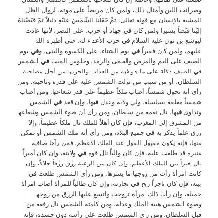
وضرائب اللبن وأمثال ذلك، ولمن كان مريضاً على موته، لزوال الظل
المشبه بالإنسان مع قوله تعالى: ثمَّ جَعَلْنا الشّمْسَ عليْهِ دليلاً ثَمّ قبَضْناهُ
إليْنا قَبْضَاً يَسيرا ولمن كان
في
جهاد أو حرب، على النصر، لأنها عادت
ليوشع بن نون عليه السلام
في
حرب الأعداء له، حتى أظهره الله
عليهم، ولمن كان فقيراً
في
يوم الشتاء، على الكسوة والغنى، و
في
يوم
الصيف على الغم والمرض والحمى والرمد. وجلوس الميت
في
الشمس
في
الصيف دلالة على ما هو
في
ه من العذاب والحزن، من أجل مصاحبة
السلطان، أو من سبب من نزلت الشمس عليه على قدره وناحيته. ومن
رأى أنه تحول شمساً، أصاب ملكاً عظيماً على قدر شعاعها. ومن أصاب
شمساً معلقة بسلسلة، ولي ولاية وعدل
في
ها. وإن قعد
في
الشمس
وتداوى
في
ها، نال نعمة من سلطان، ومن رأى أن ضوء الشمس وشعاعها
من المشرق إلى المغرب، فإن كان أهلاً للملك نال ملكاً عظيماً، وإلا
رزق علماً يذكر به
في
جميع البلاد، ومن رأى أنه ملك الشمس أو تمكن
منها، فإنه يكون مقبول القول عند الملك الأعظم. فمن رآها صافية
منيرة قد طلعت عليه، فإن كان والياً نال قوة
في
ولايته، وإن كان أميراً
نال خيراً من الملك الأعظم، وإن كان من الرعية رزق رزقاً حلالاً، وإن
كانت امرأة رأت من زوجها ما يسرها. ومن رأى الشمس طلعت
في
بيته، فإن كان تاجراً ربح
في
تجارته، وإن كان طالباً للمرأة أصاب امرأة
جميلة، وإن رأت ذلك امرأة تزوجت واتسع عليها الرزق من زوجها.
وضوء الشمس هيبة الملك وعدله، ومن كلمته الشمس نال رفعة من
قبل السلطان، ومن رأى الشمس طلعت على رأسه دون جسده، فإنه