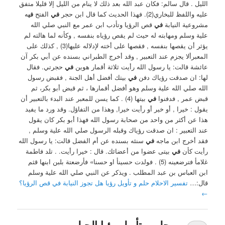
الليل ‏. ‏قال سالم: فكان عبد الله بعد ذلك لا ينام من الليل إلا قليلا متفق
عليه واللفظ للبخاري(2). فهذا الحديث كما قال ابن حجر
في
الفتح
في
ه
مشروعية النيابة
في
قص الرؤيا وتأدب ابن عمر مع النبي صلي الله
علية وسلم ومهابته له حيث لم يقص رؤياه بنفسه , وكأنه لما هالته لم
يؤثر أن يقصها بنفسه , فقصها على أخته لإدلاله عليها(3) , كذلك على
المعبرألا يجزم عند التعبير , وقد أخرج الطبراني بسنده عن أبي بكر آن
عائشة قالت: يا رسول الله رأيت ثلاثة أقمار هوين
في
حجرتي. فقال
لها: ان صدقت رؤياك دفن
في
بيتك أفضل أهل الجنة , فقبض رسول
الله صلي الله علية وسلم وهو أفضل أقمارها ، ثم قبض أبو بكر، ثم
قبض عمر , فدفنوا
في
بيتها (4) . ‏كما يسن للمعبر عند البدء بالتعبير أن
يقول : خيرا , أو خير أو رأيت خيرا, وهذا من التفاؤل. وقد ورد ما يفيد
هذا عن أكثر من واحد من صحابة رسول الله فهذا أبو بكر كان يقول
عند التعبير : ان صدقت رؤياك وقبله الرسول صلي الله علية وسلم ,
فقد أخرج ابن ماجه
في
سنئه بسنده عن أم الفضل قالت: يا رسول الله
رأيت كأ‏ن
في
بيتى عضوا من أعضائك. قال : خيرا رأيت. . تلد فاطمة
غلامأ فترضعينه (5) . فولدت حسينأ او حسنا» فأرضعتة ‏بلبن ابنها قثم
ابن العباس بن عبد المطلب . ‏ويذكر عن النبي صلي الله علية وسلم
قال:…
تفسير الاحلام حلم و تأويل رؤيا هل تجوز النيابة في قص الرؤيا؟
←
حلم و تأويل رؤيا الجبل