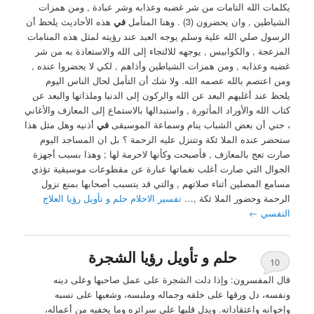
يكلمات الله التامات من شر غضبه وعذابه وشر عبادة , ومن همزات
الشياطين , وان يحضرون (3) . ‏وهنا المتأمل
في
هذه الأحاديث يلحظ أن
الرسول صلي الله علية وسلم يوجه العبد عند رؤيته لمثل هذه المنامات
المزعجة , والكوابيس , يوجهه للالتجاء إلى الله والاستعاذة به من شر
غضبه وعذابه , ومن همزات الشياطين وأذاهم , لكي لا يحضروا عنده ,
ومن اعتصم بالله عصمه الله. ‏ولا شك أن التأمل لحال الناس اليوم
يلحظ عند أغلبهم البعد عن الله والركون إلى الدنيا وملذاتها والبعد عن
كتاب الله والأوراد المأثورة , واستبدالها بالاستماع إلى المعازف والأغاني
، حتي أن بعض الشباب ينام وسماعة الموسيقى
في
أذنيه وهل مثل هذا
ستحضر عنده الملا ئكة وتتنزل عليه الرحمة ؟ ‏بل ان المساجد اليوم
صارت تعج بالمعازف , فأصبحت وكأنها لاحرمة لها ; وهذا بسبب أجهزة
الجوال التي صارت أغلب نغماتها عبارة عن مقطوعات موسيقية تؤذي
مسامع المصلين أثناء صلاتهم , والتي قد يتسبب أصحابها بمنع نزول
الرحمة وحضور الملا ئكة ,…
تفسير الاحلام حلم و تأويل رؤيا العلاج
النفسي
←
حلم و تأويل رؤيا الشجرة
10
قال المفسرون: وإذا دلت الشجرة على عمل صاحبها وعلى دينه
ونفسه، دل ورقها على خلقه وجماله وملبسه، وشعبها على نسبه
وإخوانه واعتقاداته. ويدل قلبها على سرائره وما يخفيه من أعماله،