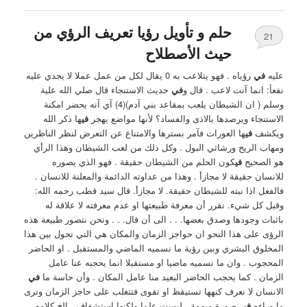
حلم و تأويل رؤيا تعريف الرؤي من
21
حيث الأصطلاح
عليه
في
رؤياه . فهو يتلاعب به 0 ‏يقال لكل من عمل عملا لا يجدي عليه
نفعأ: انما آنت لاعب . قال و
في
حديث الاستنجاء قال صلي الله علية
وسلم ( ان الشيطان يلعب بمقاعد بني آدم)(4) آي آنه يحضر امكنة
الاستنجاء ويرصدها بالاذى والفساد؟ لأنها مواضع يهجر
في
ها ذكر الله
ويكشف
في
ها العورات فآمر بسترها والامتناع عن التعرض لنظر الناظرين
ومهاب الريح ورشاثي البول . وكل ذلك من لعب الشيطان وهذا الرأي
هو الصحيح
في
كون الحلم من الشيطان حقيقة . فهو الذي يصوره
للانسان حقيقة لا مجازأ . وهذا من عداوته الدائمة والمعلنة للانسان .
فالفعل اذا نبته للشيطان حقيقة. لا مجازأ. ‏قال سيد قطب رحمه الله:
‏وقبل كل شيء. نقرر أن معرفة طبيعتها او عدم معرفته لا علاقة له
باثبات وجودها وصدق بعضها. . . الى أن قال. . . ونحن نتصور طبيعة هذه
الرؤى على هذا النحو ان حواجز الزمان والمكان هي التي تحول بين هذا
المخلوق البشري وبين رؤية ما نسميه الماضي والمستقبل . او الحاضر
المحجوب . وان ما نسميه ماضيا او مستقبلا انما يحجبه عنا عامل
الزمان . كما يحجب الحاضر البعيد منا عامل المكان . وأن حاسة ما
في
الانسان لا نعرف كنهها تستيقظ او تقوى فتتغلب على حاجز الزمان وترى
ما وراءه
في
صورة مبهمة . ليست علما ولكنها استشفاف . الخ كلامه.