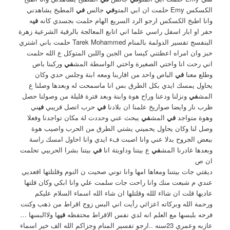
الكسكس Emy حلمت ان ابي المتو
في
جالس
في
المطبخ يشاهدني
وانا اطبخ الكسكس ارجو الرد السريع الهام حلمت بجسدي كانه
في
ه
حفر او ابار اسفل راسي علما اني اتابع المعالجة بالرقية الشرعية زهرة
البنفسج تفسير الدولمة بالمنام Tarek Mohammed حلمت باني اشتري
خبز وان امراه اعطتني كيسا من الجبن واللبن المتوكل ع الله حلمت
اني رحت انا واختي الصغيرة واختي الواسطة المش
في
وركبنا باص
وطلع معنا
في
الباص واحد من اقاربنا ومعه ابنة وجلس حدي وكان
يحاول يمسك ايدي بكل الطرق بس انا ماسمحت له وبعدها وصلنا ع
المش
في
ونزلنا ودعنا وراح هوة وابنة وبعد فترة قليلة من وصولنا حصل
ظرب نار وايضا صواريخ علمنا ان بلادنا
في
حرب اتصل قريبي
في
ني
وهوة متواجد
في
المش
في
يبحث عني وحددت لة مكان تواجدنا وفعلا
وصل لنا وكان يحاول يحميني يشتي الطرق من الحرب واصيب هوة
ببعض الجروح بدلا عني وانا اصبت فء ايدي وانا احاول امسك راسة
وبعدها غادرنا المش
في
ع بيتنا وداويتة انا
في
بيتنا بشرا الحربيي تحلمت
ان ص
ديقتي جات بيتننا ومعاها امها وانا توني صحيت ن النوم وقلتلتها اقعديي
عندي م شبعت منك وانا راحت جات سلمت علي وانا ابكي وكان قلتها
عاديها قلت ان شااء للله وقلتلها ان شاء الله اسماء السلام عليكم
ورحمة الله وبركاته اعزائي رأيت اني البس زوج اقراط من ذهب وكنت
فرحه بلبسها مع العلم انه لدي نفس الاقراط محتفظه
في
ها ولاالبسها …
عازبه وعمري 23سنه ..ارجو تفسير المنام وجزاكم الله الف خير اسماء