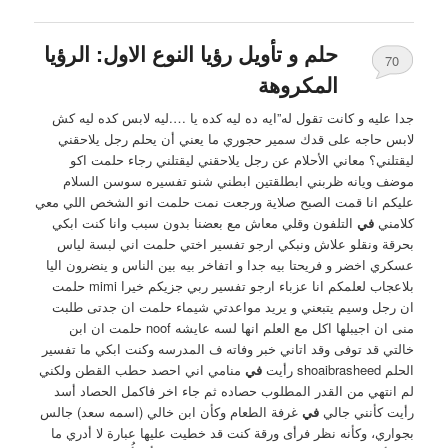
حلم و تأويل رؤيا النوع الاول: الرؤيا
70
المكروهة
جدا عليه و كانت تقول له”ايه ده ليه كده يا ….ليه لابس كده ليه كش
لابس حاجه على قدك سمير حجوري ما يعني أن يحلم رجل يلاحقني
ليقتلني؟ معاني الأحلام عن رجل يلاحقني ليقتلني رجاء حلمت اكو
موضف ويانه ظربني ابطلقتين ابطني شنو تفسيره سوسن السلام
عليكم انا قمت الصبح صلاية ورجعت نمت حلمت انو الشخص اللي معي
كلامني
في
التلفون وقلي معاش مع بعضنا بدون سبب وانا كنت ابكي
بحرقة ونقلو علاش ونبكي ارجو تفسير اختي حلمت اني لبسة لياس
عسكري اخضر و فريحتا بيه جدا و اتفاخر بيه بين الناس و ينضرون اليا
بلاعجاب لعلمكم انا عزباء ارجو تفسير ربي جزيكم خيرا mimi حلمت
ان رجل وسيم يتبعني و يريد مواعدتي شيماء حلمت ان جدتى طلبت
منى ان اجيبلها اكل مع العلم انها لسه عايشه noof حلمت ان ابن
خالتي قد توفى وقد اتاني خبر وفاته ف المدرسه وكنت ابكي ما تفسير
الحلم shoaibrasheed رأيت
في
منامي اني احصد حطب القطن ولكني
لم انتهي من القدر المطلوب حصاده ثم جاء اخر فاكمل الحصاد أسد
رأيت كأنني جالي
في
غرفة الطعام وكأن ابن خالي (اسمه سعد) جالس
بجواري، وكأنه نظر فرأى ورقة كنت قد خطيت عليها عبارة لا أدري ما