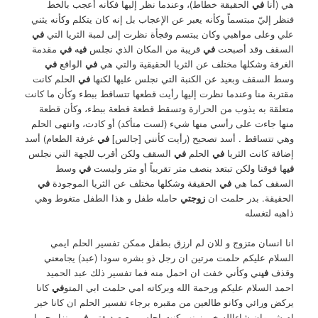
هي (أنا
في
الحقيقة خطاط)، وعندما نظر إليها فكأنه أُعجب بالخط
فنظر إليّ مبتسماً وكأنه يعبر عن الإعجاب بل إنه كان يتكلم وكأنه يثني
علي وعلى مواهبي وكان يبتسم وفجأة نظرت إلى لمبة الثريا التي
في
السقف وقد أصبحت
في
قريبة من المكان الذي نجلس
في
ه
في
مقدمة
الغرفة وشكلها مختلف عن الثريا الحقيقية والتي هي
في
الواقع
في
وسط السقف وبعيد عن الكنبة التي نجلس عليها لكنها
في
الحلم كانت
مقتربة منا وعندما نظرت إليها رأيت قطعها تتساقط ببطء وكأن ما كانت
متعلقة به يذوب من الحرارة وتسقط قطعة قطعة ببطء، وكأن قطعة
منها جاءت على رأسي منها شيء (لست متأكد) أو كادت، وانتهى الحلم
وهي تتساقط . أسد تصحيح (رأيت كأنني [جالس]
في
غرفة الطعام) أسد
إضافة كانت الثريا
في
الحلم
في
السقف ولكن أقرب للجهة التي نجلس
في
ها فوقنا ولكن تبتعد بنصف متر تقريباً أو متر وليست
في
وسط
السقف كما هي
في
الحقيقة وشكلها مختلف عن الثريا الموجودة
في
الحقيقة. بدر حلمت ان
زوجتي
حامله طفل و هذا الطفل متغوط وهي
ذاهبه لتغسله
انا انسان متزوج و للان لم ارزق بطفل ممكن تفسير الحلم ايمي
السلام عليكم حلمت مرتين ان رجل ذو بشره سودا (عبد) يجامعني
وقذف
في
ني وكأني خفت ان احمل منه فما تفسير ذلك عبد الحميد
احمد السلام عليكم ورحمة الله وبركاته امي حلمت ابي المتو
في
كانا
يركض ورائي وكانو طالعين من مقبره برجاء تفسير الحلم ان كانا خير
ام شر وان شاءالله خير زينب كنت اجلس مع صديقتي
في
منزل جميل