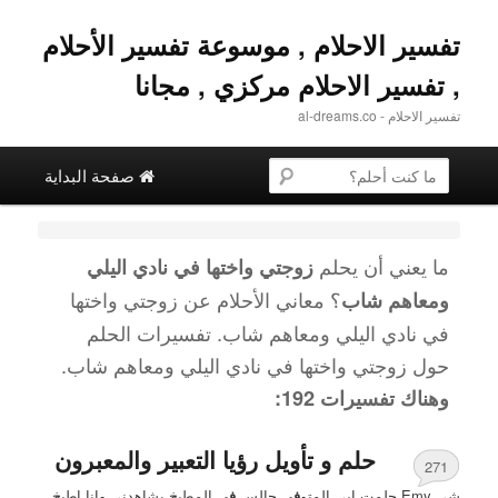
تفسير الاحلام , موسوعة تفسير الأحلام
, تفسير الاحلام مركزي , مجانا
تفسير الاحلام - al-dreams.co
القائمة الرئيسية
البحث عن
تخطي إلى المحتوى الثانوية
التخطي إلى المحتوى الأساسي
صفحة البداية
ما يعني أن يحلم
زوجتي واختها في نادي اليلي
؟ معاني الأحلام عن
زوجتي واختها
ومعاهم شاب
في نادي اليلي ومعاهم شاب
. تفسيرات الحلم
حول
زوجتي واختها في نادي اليلي ومعاهم شاب
.
وهناك تفسيرات 192:
حلم و تأويل رؤيا التعبير والمعبرون
271
شي Emy حلمت ابي المتو
في
جالس
في
المطبخ يشاهدني وانا اطبخ