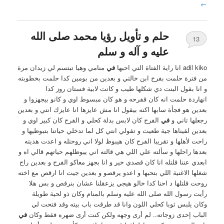
←
حلم و تأويل رؤيا محمد صلى الله
13
عليه و آله و سلم
adil kiko انا راية الفتاة التي احبها
في
منامي وهيا تبتسم لي زيدان مرة
من فترة حلمت بفرح ابن خالتي و بعدين من بومين كدا حلمت بخطوبته
و انا بقول البنت دي شكلها طيب و كانت لابية فستان روز كدا
انهاردة حلمت انه كان قفرحه و هو كان مبسوط اوي و كانو بيجهزوا و
بعدين هو فجأة سابها اكنه بيقول انا مش عايزها انا عايزك انتي و بعدين
رجعلها تاني و
في
الفرح كان لابس بدلة كحلي و الفرح كان كبير اوي و
بعدين لقيناها جية طعيت و تقولي انتي كل لما تدخلي حياتنا بتبوظيها و
راحت لأهلها و تقريبا الفرح كان هيبوظ لولا اني روحتله و اعدت هديته
بعدها راحلها و سألته علي اللي هي قالته اني ييوظلهم حياتهم قالي اه و
ابعدي عننا قلتله انا كان قصدي خير و انا بجهز معاكو الفرح و بعدين راح
شغلها الاغنية اللي بتحبها و اعدو يرقصو و بعدين جيت انا ارقص مع اخته
روحت قلتلها د احنا كدا خالو هيجي يزعقلنا عشان بنرقص و بس هلا
رأيت رسول الله صلى الله عليه وسلم بالمنام وكان ذو لحية طويلة
وكان يلبس ثوبا كحلي اللون وانا قد طرقت باب بيته وقد فتحت لي
الباب إحدى زوجاته.. لم أرى وجهه ولكن كنت أرى ضهره فقط وكان
في