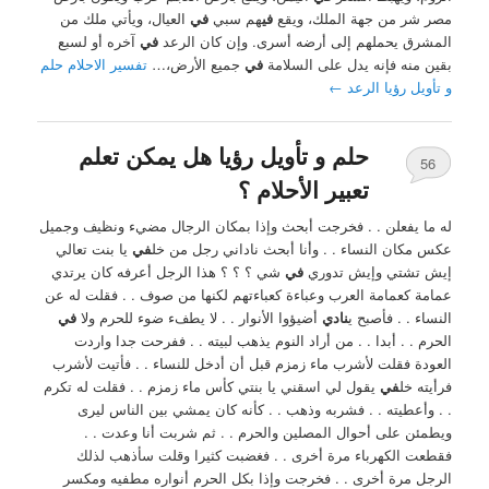
مصر شر من جهة الملك، ويقع
في
هم سبي
في
العيال، ويأتي ملك من
المشرق يحملهم إلى أرضه أسرى. وإن كان الرعد
في
آخره أو لسبع
بقين منه فإنه يدل على السلامة
في
جميع الأرض،…
تفسير الاحلام حلم
و تأويل رؤيا الرعد
←
حلم و تأويل رؤيا هل يمكن تعلم
56
تعبير الأحلام ؟
له ما يفعلن . . فخرجت أبحث وإذا بمكان الرجال مضيء ونظيف وجميل
عكس مكان النساء . . وأنا أبحث ناداني رجل من خل
في
يا بنت تعالي
إيش تشتي وإيش تدوري
في
شي ؟ ؟ ؟ هذا الرجل أعرفه كان يرتدي
عمامة كعمامة العرب وعباءة كعباءتهم لكنها من صوف . . فقلت له عن
النساء . . فأصبح ي
نادي
أضيؤوا الأنوار . . لا يطفء ضوء للحرم ولا
في
الحرم . . أبدا . . من أراد النوم يذهب لبيته . . ففرحت جدا واردت
العودة فقلت لأشرب ماء زمزم قبل أن أدخل للنساء . . فأتيت لأشرب
فرأيته خل
في
يقول لي اسقني يا بنتي كأس ماء زمزم . . فقلت له تكرم
. . وأعطيته . . فشربه وذهب . . كأنه كان يمشي بين الناس ليرى
ويطمئن على أحوال المصلين والحرم . . ثم شربت أنا وعدت . .
فقطعت الكهرباء مرة أخرى . . فغضبت كثيرا وقلت سأذهب لذلك
الرجل مرة أخرى . . فخرجت وإذا بكل الحرم أنواره مطفيه ومكسر