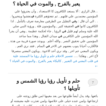
يعبر بالفرح , والموت في الحياة ؟
…قال الرازي : ألا يستعد الكافرون كا الاستعداد , وأن يجترؤوا علي
المؤمنين معتمدين علي قلتهم , ثم تفجؤهم الكثرة
في
دهشوا ويتحيروا .
. . الي أن قال : و
في
التقليل من الطرفين معارضة تعرف بالتأمل . اذا
الكافرون كانوا
في
الحقيقة كثير , والمؤمنون قلة , ورؤية النبي صلي
الله علية وسلم لهم قليل
في
الرؤيا , جاء لحكمة عظيمة , وهي أن يجرأ
الله المؤمنين علي الكافرين
في
ميدان القتال , وهذا مما ساعد
المؤمنين علي تحقيق النصر , والله أعلم . ويوجد صورة قريبة من هذة ,
فالأقارب أحيانا ينوب بعضهم عن الاخر
في
المنام , فقد نري العم ,
ويكون المعني عم اخر , وقد نري أحد الاخوة , ويكون المعني منصرفا
لأخ اخر , وهكذا ….
تفسير الاحلام حلم و تأويل رؤيا ما المستند علية
في قلب المعني في التعبير , كالبكاء يعبر بالفرح , والموت في الحياة ؟
←
حلم و تأويل رؤيا رؤيا الشمس و
7
تأويلها 1
بائعها. وقد يدل أيضاً طلوعها من بعد مغيبها لمن طلق زوجته على
ارتجاعها، ولمن عنده حبلى على خلاصها، ولمن تعذرت عليه معيشته أو
صنعته على نفاقها، وخاصة إن كان صلاحها بالشمس كالقصار والغسال