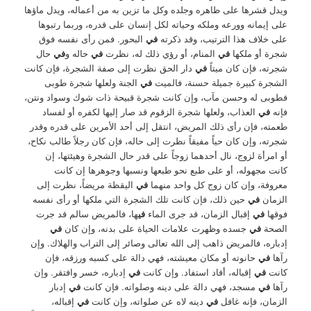
ويدل قشرها على ظاهره وجلده وكل ما تزين به من أعماله، ويدل ماؤها
على إيمانه وورعه وملكه وحياته لكل إنسان على قدره، وربما رتبوها
على خلاف هذا الترتيب، وقد ذكرته
في
البحور. فمن رأى نفسه فوق
شجرة أو ملكها
في
المنام، أو رؤي ذلك له، نظرت
في
حاله و
في
حال
شجرته، فإن كان ميتاً
في
دار الحق نظرت إلى صفة الشجرة، فإن كانت
الشجرة كبيرة جميلة حسنة، فالميت
في
الجنة ولعلها شجرة طوبى
فطوبى له وحسن مآب، وإن كانت شجرة قبيحة ذات شوك وسواد ونتن،
فإنه
في
العذاب، ولعلها شجرة الزقوم قد صار إليها لكفره أو لفساد
طعمته، فإن رأى ذلك المريض، انتقل إلى أحد الأمرين على قدره وقدر
شجرته، وإن كان حياً مفيقاً نظرت إلى حاله، فإن كان رجلاً طالب نكاح،
أو امرأة لزوج، نال أحدهما زوجاً على قدر حال الشجرة وهيئتها، إن
كانت مجهوله، أو على طبع نحو طبعها ونسبها وجوهرها إن كانت
معروفة، وإن كان زوج كل واحد منهما
في
اليقظة مريضاً، نظرت إلى
الزمان
في
حين ذلك، فإن كانت تلك الشجرة التي ملكها أو رأى نفسه
فوقها
في
إقبال الزمان، قد جرى الماء
في
ها، فالمريض سالم قد جرت
الصحة
في
جسده وظهرت علامات الحياة على بدنه، وإن كان
في
إدباره، فالمريض ذاهب إلى الله تعالى وصائر إلى التراب والهلاك. وإن
رآها
في
حانوته أو مكان معيشته، فهي دالة على كسبه ورزقه، فإن
كانت
في
إقباله، أفاد استفاد. وإن كانت
في
إدباره، خسر وافتقر. وإن
رآها
في
مسجد، فهي دالة على دينه وصلواته. فإن كانت
في
إدبار
الزمان، فإنه غافل
في
دينه لاه عن صلواته، وإن كانت
في
إقباله،