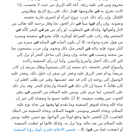
محروم ومن قدر عليه رزقه. أتاه الله الرزق من حيث لا يحتسب، إذا
كانت تجري به
في
طاروسها،
في
دل ذلك على ريح الربح، وطاروس
الإقبال. وإن رأى ذلك عزب، تزوج امرأة أو اشترى جارية تحصنه
وتصونه. وإن رأى
في
ها ميتاً
في
دار الحق، نجا وفاز برحمة الله تعالى من
النار وأهوالها. وكذلك
في
المقلوب، لو رأى من هو
في
البحر كأنّه
في
المحشر وقد ركب على الصراط أوجازه، فإنّه ينجو
في
سفينته وممره
من هول بحره وحوادثه، إلا أن يكون أصابه
في
المنام
في
ممره من
النار سوء، فإنه يناله
في
البحر مثل ذلك ونحوه. وإن جرت بمسجون نجا
من سجنه وتسبب
في
نجاته، وإن وصل إلى ساحل البحر أو نزل إلى
البر كان ذلك أعجل وأسرع وأحسن. وأما إن رأى السفينة راكدة
وأسواج البحر عاصفة، دام سجنه إن كان مسجوناً وطال مرضه إن كان
مريضاً، ودام تعذر الرزق عليه وعجز عن سفر إن حاول ذلك، وتعذر عليه
الوصول إلى زوجته إن كان قد عقد عصمتها، وفتر عن طلب العلم إن
كان طالباً، لا سيما إن كان ذلك
في
الشتاء وارتجاج البحر. وقد يدل ذلك
على السجن، لما جرى على يونس عليه السلام من الحبس
في
بطن
الحوت حين وقفت سفينته. إلا أنّ عاقبة جميع ما وصفناه إلى خير إن
شاء الله ونجاة لجوهر السفينة وما تقدم لها وفيها من نجاة نوح عليه
السلام، ونجاة الخضر وموسى عليهما السلام، ونجاة السفينة من الملك
الغاضب، لأنّ الخضر عابها وخلع لوحاً من ألواحها، مع حسن عاقبة يونس
عليه السلام من بعد حاله، وما نزل به. ولذلك قالوا لو عطبت السفينة
أو انفتحت لنجا من
في
ها، إلا…
تفسير الاحلام حلم و تأويل رؤيا السفينة