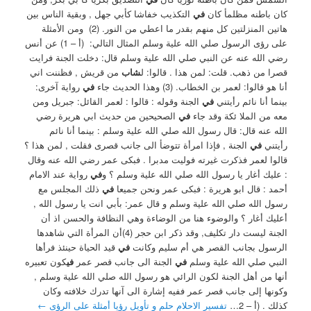
كان باطنه مظلمأ كان
في
التكذيب خفاشا كأبي جهل , وبقية الناس بين
هاتين المنزلتين كل منهم بقدر ما اعطي من النور. (2) ‏ ومن الأمثلة
على رؤى الرسول صلي الله علية وسلم المثال التالي: ‏ (أ – 1) عن أنس
رضي الله عنه عن النبي صلي الله علية وسلم قال: دخلت الجنة فرايت
قصرا من ذهب. قلت: لمن هذا . قالوا: ل
شاب
من قريش , فظننت اني
أنا هو قالوا: لعمر بن الخطاب. (3) ‏وهذا الحديث جاء
في
رواية آخرى:
بينما أنا نائم رأيتني
في
الجنة وقوله : قالوا : لعمر القائل: جبريل ومن
معه من الملا ئكة وقد جاء
في
الصحيحين من حديث ابي هريرة رضي
الله عنه قال: قال رسول الله صلي الله علية وسلم : بينما أنا نائم
رأيتني
في
الجنة , فإذا امرأة تتوضأ الى جانب قصرى فقلت , لمن هذا ؟
قالوا لعمر فذكرت غيرته فوليت مدبرا . فبكى عمر رضي الله عنه وقال
: عليك أغار يا رسول الله صلي الله علية وسلم ؟ ‏و
في
رواية عند الامام
أحمد : قال ابو هريرة : فبكى عمر ونحن جميعا
في
ذلك المجلس مع
رسول الله صلي الله علية وسلم و قال عمر: بأبي انت يا رسول الله ,
أعليك أغار ؟ والوضوء هنا من الوضاءة وهي النظافة والحسن اذ أن
الجنة ليست دار تكليف, ‏وقد ذكر ابن حجر (4)أن المرأة التي شاهدها
الرسول بجانب القصر هي أم سليم ‏وكانت
في
قيد الحياة حينئذ فرأها
النبي صلي الله علية وسلم
في
الجنة الى جانب قصر عمر
في
كون تعبيره
أنها من أهل الجنة لكون الرائي هو رسول الله صلي الله علية وسلم ,
وكونها إلى جانب قصر عمر ففيه إشارة الى آنها تدرك خلافته وكان
كذلك . ‏(أ – 2…
تفسير الاحلام حلم و تأويل رؤيا أمثلة على الرؤى
←