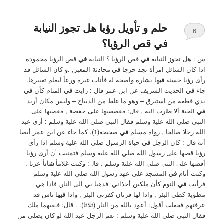
حلم و تأويل رؤيا هل تجوز النيابة
6
في قص الرؤيا؟
س : هل تجوز النيابة
في
قص الرؤيا ؟ ‏النيابة
في
قص الرؤيا محمودة
اذا كان السائل امرأة تجد حرجا
في
محادثة المعبر, .و كان السائل قد
رأى رؤيا حسنة
في
ها بشارة واضحة له فأناب غيره ورعأ ليعلم تعبيرها.
‏جاء
في
الحديث الشريف عن ابن عمر قال : رايت
في
المنام كأ‏ن
في
يدي قطعة من استبرق – وهو ما غلظ من الديباج – وليس مكان أريد
في
الجنة ألا طارت اليه , قال: فقصصتها على حفصة , فقصتها على
النبي صلي الله علية وسلم فقال النبي صلي الله علية وسلم : أرى عبد
الله رجلا صالحا , رواه مسلم
في
صحيحه(1)، كما جاء عن ابن عمر أيضا
أنه قال : ‏كان الرجل
في
حياة الرسول صلي الله علية وسلم اذا رأى
رؤيا قصها على رسول الله صلي الله علية وسلم فتمنيت أن أرى رؤيا
أقصها على النبي صلي الله علية وسلم . ‏قال: وكنت غلامأ
شاب
أ عزبا ,
وكنت أنام
في
المسجد على عهد رسول الله صلي الله علية وسلم
فرأيت
في
النوم كأن ملكين أخذاني، فذهبا بي الى النار, فاذا هي
مطوية كطي البئر , واذا لها قرنان كقرني البئر , واذا
في
ها ناس قد
عرفتهم فجعلت أقول: أعوذ بالله من النار (ثلاثا). . قال: فلقيهما ملك
فقال ‏النبي صلي الله علية وسلم : نعم الرجل عبد الله لو كان يصلي من