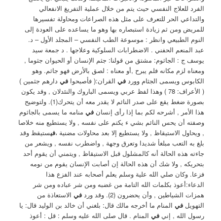
الفرد للعلاج النفسي حيث يتم من خلال عملية التفريغ الانفعالي
والتداعي الحر للتعرف على مثل هذه الصراعات ومحاولة تفسيرها
للمريض ومن ثم زيادة استبصاره بها وهو ما يساعده على العودة إلى
النوم الطبيعي وانظر : موسوعة الطب النفسي – المجلد الأول – د.
عبد المنعم الحفني . الاضطرابات السلوكية وعلاجها . د جمعة سيد
يوسف ج : الجاثوم: مشتق من قولنا: جثم الإنسان أو الحيوان جثوما ,
ومعناه لزم مكانه فلم يبرح ,أو معناه : لصق بالأرض فهو جاثم. وهو
الكابوس ويسمى الجثام وورد
في
القران:( فأصبحوا
في
دارهم جثمين )
( الأعراف: 78 ‏) وهذا لفظ عربي ويسمى الباروك والنئدلان , وقد يكون
بصورة ضغط يقع على صدر النائم لا يقدر معه أن يتحرك(1). ‏ولتوضيح
هذا الأمر , أشرحه لكم بما إذا رأى إنسان
في
منامه ما يسمى بالجاثوم
وصفته أن يحس النائم بشي ء يكتم على نفسه , ولا يستطيع منه خلاصا
, ويحاول الاستيقاظ , ولا يستطيع إلا بعد محاولات مضنية ،
في
ستيقظ وقد
بلغ به التعب مبلغأ شديدا وتعرق وجهة , واضطرب نفسه , ويشعر من
جاءته هذه الحالة أنه كالمشلول قبل الاستيقاظ , ويتمني أن يقوم أحد
بتحريكه , ولا شك أن هذه الحالة إن أصابت الإنسان يقوم من نومه
فزعا. ‏وكان صلي الله علية وسلم يعلم أصحابه عند الفزع هذا
الدعاء:أعوذ بكلمات الله التامة من غضبه ومن شر عباده ومن شر
همزات الشياطين , وأن يحضرون (2). ‏وقد ورد
في
الاستعاذة من
التهويل
في
المنام ما أخرجه مالك قال: بلغني أن خالد بن الوليد قال: يا
رسول الله , إني
في
المنام . ‏قال صلى الله عليه وسلم : قل : أعوذ