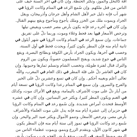
آفة كالنخل والموز، وتكثر الحنطة. وإن كان
في
آخر السنة خيف على
الناس من قتل ملكهم. وإن سُمع الرعد
في
المنام وكانت الرؤيا
في
شهر آب فإنه دليل خير لأهل الشام وأهل جرجان وأذربيجان، ويقل
الجراد ويموت ملك من الخزر وملك يأجوج ومأجوج ويقع بينهم القتال.
وإن كان
في
أخره رعد فإنه يكون بأرض مصر خصب ويفيض نيلها
وترخص الأسعار
في
ها بعد قحط وغلاء وموت، وربما دلّ على تفريق
جماعات. وإن سمع الرعد
في
المنام وكانت الرؤيا
في
شهر أيلول
في
ثانية أيام منه فإن المطر يكون كثيراً، ويحدث قحط
في
أول السنة،
وخصب
في
آخرها، ويكون الجراد بأرض الكوفة وبطائح البصرة، ويقع
الناس
في
جوع شديد، ويفتح المسلمون حصوناً، ويكون بين الروم
والترك قتال لفترة طويلة، وتخصب الشام وتسلم ثمارها وحبوبها. وإن
كان
في
العاشر دلّ على قلة المطر
في
ذلك العام
في
المغرب، واللّه
تعالى أعلم وبغيبه أحكم.. وإن كان
في
تسع وعشرين دلّ على الخير
والفرج والسرور. وإن سمع
في
المنام رعدا وكانت الرؤيا
في
تسعة أيام
من أيار دلّ على موت الأشراف باليمامة، ويقع
في
الأتراك موت، وكذلك
في
الغنم ويكون المطر كثيرا، ويكثر خير البساتين. وإن كان
في
عشره
الأوسط فتحدث أمراض شديدة. وإن سُمع رعد
في
المنام وكانت الرؤيا
في
حزيران إلى عشرة أيام منه فإنه يدل على موت العلماء والأشراف
بأرض مصر، وترخص الأسعار، وتنمو الأموال ويكثر صيد البر والبحر. وإن
سُمع رعد وكانت الرؤيا
في
تموز إلى ستة أيام منه فإن المطر يكون
في
شهر كانون الأول، ويتقدم الزرع وينمو، ويموت عظماء الناس من
الروم، ويهبط السعر
في
اليمن، ويقع بأرض العجم حرب ويكون بأرض