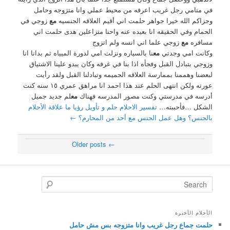
في منامي رجل غريب اعرفه من محيط عملي وانا متزوجه وحامل
وجزاكم الله خيرا جواهر حلمت اني أقيم العلاقه الجنسيه
مع
زوجي في
الحمام وفي الحقيقه انا بعيده عنه واحنا متزاعلين هدى حلمت اني
مسافره
مع
زوجي علما اني انسه ولم اتزوج
وكانت امي وجدتي
مع
نا بالسياره ونزلت امي لدورة الميياه ثم بدانا انا
وزوجي بتبادل القبل وفجأه اذا بنا في غرفه وكان يبدو علينا الاشتياق
لبعضنا وهممنا بممارسة العلاقه الحميمه وتبادلنا القبل ولقد رأيت
عورته ولكن انتهى الحلم عند هذا احمد انا مراهق عمري ١٥ سنه كنت
أدرسه في مدرستي وكنت مصور المدرسه فهناك
مع
لم جديد جميل
الشكل …فأحببته…
تفسير الاحلام حلم و تأويل رؤيا ما علاقة الأحلام
بالجنس؟ وهل عمل الجنس مع أحد من المحارم؟
←
Older posts
←
Post navigation
Search
الأحلام الأخيرة
حلمت جماع رجل غريب وانا متزوجه بس مش حامل