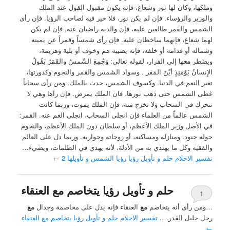
وملكها، وكان لها نور وشعاع، فإنه يكون مقبول القول عند الملك
والوزير والرؤساء. فإن لم يكن نور، فلا خير فيه لصاحب الرؤيا. فإن رأى
الشمس والقمر طالعين عليه، فإن والديه راضيان عنه. فإن لم يكن
لهما شعاع، فإنهما ساخطان عليه. فإن رأى شمساً وقمراً عن يمينه
وشماله أو قدامه أو خلفه، فإنه يصيبه هم وخوف أو بلية وهزيمة،
ويضطر
مع
ها إلى الفرار، لقوله تعالى: وَجُمِعَ الشّمسُ والقَمَرُ يَقُولُ
الإِنسانُ يَوْمَئِذٍ أيْنَ المَفَر . وسواد الشمس والقمر والنجوم وكدورتها،
تغير النعم في الدنيا. وكسوف الشمس، حدث بالملك. ومن رأى سحاباً
غطى الشمس حتى ذهب نورها، فان الملك يمرض. فإن رآها وهي لا
تتحرك في السحاب ولا تخرج منه، فإن الملك يموت، وربما كانت
الشمس عالماً من العلماء فإن انجلى السحاب، انجلى الغم عنه. القمر:
في الأصل وزير الملك الأعظم، أو سلطان دون الملك الأعظم، والنجوم
حوله جنود. ومنازله ومساكنه، أو زوجاته وجواريه. وربما دل على العالم
والفقيه وكل ما يهتدي به من الأدلة، لأنه يهدي في الظلمات، ويضيء…
تفسير الاحلام حلم و تأويل رؤيا رؤيا الشمس و تأويلها 2
←
حلم و تأويل رؤيا يتخاصم مع العنقاء
1
…ومن رأى أنه يتخاصم
مع
العنقاء فإنه يدل على مخاصمة وجدال
مع
رجل جليل القدر….
تفسير الاحلام حلم و تأويل رؤيا يتخاصم مع العنقاء
←