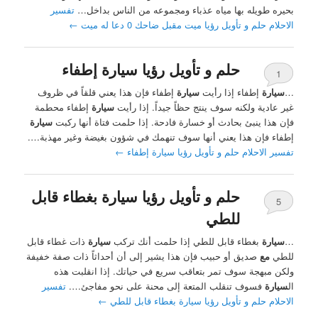
بحيره طويله بها مياه عذباء ومجموعه من الناس بداخل…
تفسير
الاحلام حلم و تأويل رؤيا ميت مقبل ضاحك 0 دعا له ميت
←
حلم و تأويل رؤيا سيارة إطفاء
1
…
سيارة
إطفاء إذا رأيت
سيارة
إطفاء فإن هذا يعني قلقاً في ظروف
غير عادية ولكنه سوف ينتج حظاً جيداً. إذا رأيت
سيارة
إطفاء محطمة
فإن هذا ينبئ بحادث أو خسارة فادحة. إذا حلمت فتاة أنها ركبت
سيارة
إطفاء فإن هذا يعني أنها سوف تنهمك في شؤون بغيضة وغير مهذبة….
تفسير الاحلام حلم و تأويل رؤيا سيارة إطفاء
←
حلم و تأويل رؤيا سيارة بغطاء قابل
5
للطي
…
سيارة
بغطاء قابل للطي إذا حلمت أنك تركب
سيارة
ذات غطاء قابل
للطي
مع
صديق أو حبيب فإن هذا يشير إلى أن أحداثاً ذات صفة خفيفة
ولكن مبهجة سوف تمر بتعاقب سريع في حياتك. إذا انقلبت هذه
ال
سيارة
فسوف تنقلب المتعة إلى محنة على نحو مفاجئ….
تفسير
الاحلام حلم و تأويل رؤيا سيارة بغطاء قابل للطي
←