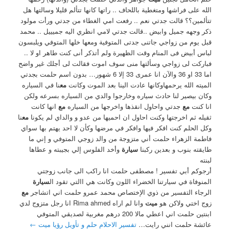
الله على فراشها ومتغطية باللحاف .. راتها كانها تتألم قليلا وسالتها هل
تتألمين؟؟ قالت جدتي نعم .. رفعت امي الغطاء من جدتي ورأت مولود
ذكر وجهه جميل وابيض ..قالت جدتي لامي انظري اليه جميييل .. محمد
قبل يوم من زواجي جاتنى جدتى المتوفية ومعها خلها المتوفي ويلبسون
لباس أبيض فى المنام وقت الظهيرة ولم أتذكر أنى كنت طاهر او لا ..
فباركت لى زواجي وسألتها منى سوف اموت فقالت لى أجلك غير واضح
اما 33 او 36 والآن انا عمرى 33 إلا 6 شهور… بدون اسم حلمت بجدتي
الميته الله يرحمهاوكانها عادت الينا بعد الموت وكانت
مع
نا في السياره
وكان بيصير لنا حادث سياره وخارجوا والدي من السياره بسرعه ولكن
انا كنت
مع
جدتي واحاول انقذها واخرجها من السياره
مع
انها كانت
ثقيله ثم اخرجتها وكنت احاول ان احميها من عدو و والداي لم يكونا
مع
نا
وكل الحلم كنت افكر فيها وافكر في مرضها وكأن لا احد يهتم بها سواي
فاطمة الزهراء حلمت أني متزوجة من والد زوجي المتوفي و إني ما
طايقته بنوب و بعدين ركبنا
سيارة
وأخد الفلوس إلي بجيبته و عطاها
لبنته
أرجوكم أبي تفسير ! مصطفى حلمت انا راكب الى جانب زوجتي
المنوفاة في سيارتنا الخضراء اللون وكانت هي االتي تقود ال
سيارة
الرجاء التفسير من ذوي الإختصاص محمد عمرو حلمت اني اتشاجر
مع
زوج اختي ولاكن هو
ميت
وانا لم اراه Rima ahmed انا رجل متزوج لدي
ابنتين حلمت اني اعطي مالا 200 درهم مغربية لصديقي المتوفي
عائشة حلمت انني رايت…
تفسير الاحلام حلم و تأويل رؤيا ميت
←