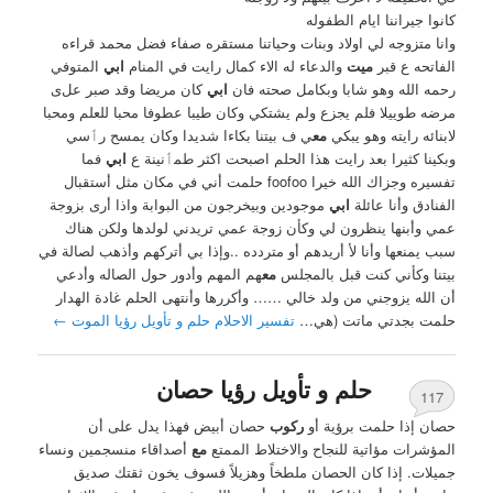
كانوا جيراننا ايام الطفوله
وانا متزوجه لي اولاد وبنات وحياتنا مستقره صفاء فضل محمد قراءه
الفاتحه ع قبر
ميت
والدعاء له الاء كمال رايت في المنام
ابي
المتوفي
رحمه الله وهو شابا وبكامل صحته فان
ابي
كان مريضا وقد صبر علﯼ
مرضه طوييلا فلم يجزع ولم يشتكي وكان طيبا عطوفا محبا للعلم ومحبا
لابنائه رايته وهو يبكي
مع
ي ف بيتنا بكاءا شديدا وكان يمسح رٲسي
وبكينا كثيرا بعد رايت هذا الحلم اصبحت اكثر طمٲنينة ع
ابي
فما
تفسيره وجزاك الله خيرا foofoo حلمت أني في مكان مثل أستقبال
الفنادق وأنا عائلة
ابي
موجودين وبيخرجون من البوابة واذا أرى بزوجة
عمي وأبنها ينظرون لي وكأن زوجة عمي تريدني لولدها ولكن هناك
سبب يمنعها وأنا لأ أريدهم أو متردده ..وإذا بي أتركهم وأذهب لصالة في
بيتنا وكأني كنت قبل بالمجلس
مع
هم المهم وأدور حول الصاله وأدعي
أن الله يزوجني من ولد خالي …… وأكررها وأنتهى الحلم غادة الهدار
حلمت بجدتي ماتت (هي…
تفسير الاحلام حلم و تأويل رؤيا الموت
←
حلم و تأويل رؤيا حصان
117
حصان إذا حلمت برؤية أو
ركوب
حصان أبيض فهذا يدل على أن
المؤشرات مؤاتية للنجاح والاختلاط الممتع
مع
أصداقاء منسجمين ونساء
جميلات. إذا كان الحصان ملطخاً وهزيلاً فسوف يخون ثقتك صديق