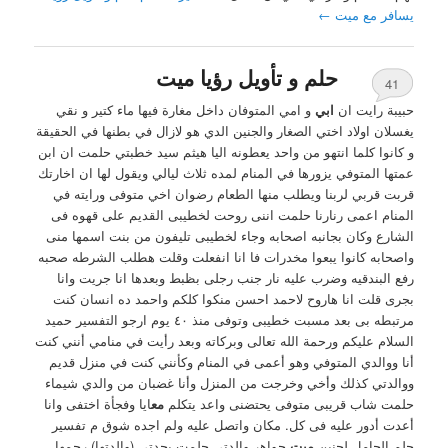
يسافر مع ميت
←
حلم و تأويل رؤيا ميت
41
حبيبة رايت ان
ابي
و امي المتوفان داخل مغارة فيها ماء كتير و نقي
يغسلان اولاد اختي الصغار والجنين الدي هو لازال في بطنها في الحقيقة
و كانوا كلما انتهو من واحد يعطونه اليا هيثم سيد خطبتي حلمت ان ابن
عمتها المتوفي يزورها في المنام لمده ثلاث ليالي ويقول لها ان اخارتك
قربت قربي لربنا ويطلب منها الطعام رضوان اخي متوفى ورايته في
المنام اعمى رنارنا حلمت اننى روحت لخطيبى القديم على قهوه فى
الشارع وكان بجانبه اصحابه وجاء لخطيبى تليفون من بنت اسمها منى
واصحابه كانوا يبعوا مخدرات فا انا انفعلت وقلت هطلب الشرطه صحبه
رفع البندقيه وضرب عليه نار جنب رجلى بظبط وبعدها انا جريت وانا
بجرى قلت انا هاروح لاحمد احسن منكوا كلكم واحمد ده انسان كنت
مرتبطه بى بعد مسبت خطيبى وتوفى منذ ٤٠ يوم ارجو التفسير حميد
السلام عليكم ورحمة الله تعالى وبركاته وبعد رأيت في منامي أنني كنت
أنا ووالدي المتوفي وهو أعمى في المنام وكأنني كنت في منزل قديم
ووالدتي كذلك وأخي وخرجت من المنزل وأنا غضبان من والدي شيماء
حلمت شاب قريبى متوفى يحتضنى واعد يتكلم
مع
ايا وفجأة اختفى وانا
أعدت أدور عليه فى كل. مكان واتصل عليه ولم اجده شوق م تفسير
حلم الحامل لجنين
ميت
جواهر والدتي حلمت بجدتي (والدتها) رحمها