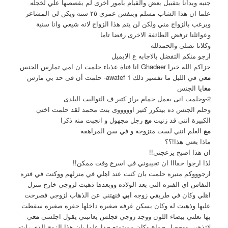
جنبه وبدأنا بتقبيل بعض والقيام بامور اخرى لم يقصصها علي لخجله
علما ان هذا الشاب مسلم وبنفس عمري ٢٥ سنه ويكن لي المشاعر
ويرغب بالزواج مني ولكن لن يتم هذا الزواج لانه شيعي وانا سنية
وعوائلنا ترفض الطائفة الاخرى رفضا تاما
وكلانا نصلي والحمدلله
ارجو منكم التفضل بالاجابه ع الايميل
جزاكم الله خيرا Ghadeer انا فتاة عذباء حلمت ان امي تمارس الجنس
مع
ي في الليل ما تفسير ذلك awatef 1- حلمت أن فى حد بي مارس
مع
ايا الجنس
2-وحلمت انى بعمل حمام براز كتير ف التواليت البلدى
وحلم الجنس ده بيتكرر كتير اوووووى بنت محمد لقد حلمت اختي
الكبيرة انني قد زنيت
مع
رجل مجهول و انجبت منه ذكرا
مع
العلم انني لست متزوجة و في سن المراهقة
ماذا يعني هذا!؟؟
ان هذا اصبح يزعجني!!
لذا ارجوا حقااا ان تجيبوني في اسرع وقت ممكن!!
ارجوووكم منيره حلمت بان كنت عند اهلي في منزلهم ووكنت في فتره
النفاس اي الفتره التي بعد الولاده ووبعدها ذهبت لزوجي خارج منزل
اهلي وكان في طريقي زوجه
ابي
فنهتني عن الذهاب لزوجي فصرخت
عليها وذهبت له وكان يسكن غرفه صغيره داخلها حفره صغيره سقطت
بها نعلتي بيضاء اللون ووجد زوجي فجلس يعاتبني يقول اجلسي
مع
ي
لاتذهبي ووحصل جماع وكان مستمتع جدا علما بان هذا الزوج الذي رايته