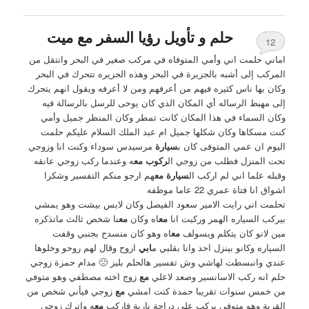
حلم و تأويل رؤيا السفر مع ميت
12
اماني حلمت اني وأمي المتوفاه في مركب صغير في البحر وانتقل من
المركب إلى أشبه بالجزيرة في البحر وهذه الجزيره تتحرك في البحر
وكان بها ناس كثيره فيهم من أعرفهم ومن لا أعرفه ويقول انهم يتحرك
إلى مهبط الرساله أي المكان الذي كان يوحى للرسل بالرسالة فيه
وكان السماء في هذا المكان كانت تمطر وكان المنظر جميل وأمي
كنت مسكاها وكان شكلها جميل ام عبد الملك السلام عليكم حلمت
اليوم ان عمي المتوفى كان ب
سيارة
مرسيدس سوداء وكنت انا وزوجي
تحت المنزل فطلب من زوجي ال
ركوب مع
ه وعندما ركب زوجي عانقه
وقبله علما اني لم اركب ال
سيارة مع
هم ارجو منكم التفسير وشكرا
اشواق انا فتاة عمري 22 عاما موظفه
تحلمت اني رايت الامير سعود الفيصل وكان لابس بيشت وهو يمشي
بيركب السياره الهمر وركبت انا
مع
اه وكان
مع
نا شخص ثالث ماتذكره
مين لانو كان يتكلم ويسولف
مع
اه وهو كان منسدح بجنبي وقفت
السياره وكانو بينزل احد وانا بقلبي م
ابي
اروح وقال لهم روحو وخلوها
عندي وانبسطت لهاشي وش تفسير هالحلم بليز 🙁 مدام حمزة زوجي
حلم انه ركب الاسانسير وصعد لاعلي
مع
زوج اخته مصطفي وهو متوفي
من خمس سنوات تقريبا حمدة كنت امشي
مع
زوجي فيأني شخص من
القرية وهو متوفي يركب على دراجة نارية فاركب
مع
ه واترك زوجي