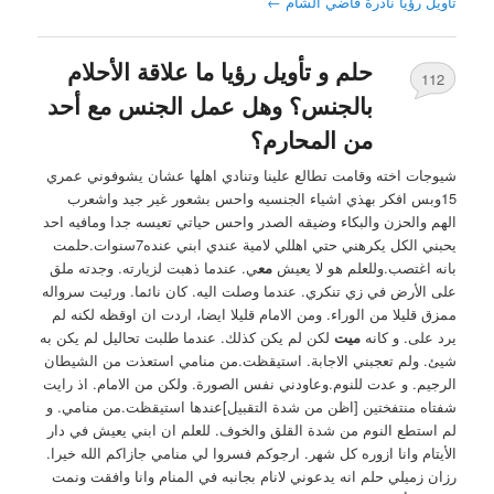
تأويل رؤيا نادرة قاضي الشام
←
حلم و تأويل رؤيا ما علاقة الأحلام
112
بالجنس؟ وهل عمل الجنس مع أحد
من المحارم؟
شيوجات اخته وقامت تطالع علينا وتنادي اهلها عشان يشوفوني عمري
15وبس افكر بهذي اشياء الجنسيه واحس بشعور غير جيد واشعرب
الهم والحزن والبكاء وضيقه الصدر واحس حياتي تعيسه جدا ومافيه احد
يحبني الكل يكرهني حتي اهللي لامية عندي ابني عنده7سنوات.حلمت
بانه اغتصب.وللعلم هو لا يعيش
مع
ي. عندما ذهبت لزيارته. وجدته ملق
على الأرض في زي تنكري. عندما وصلت اليه. كان نائما. ورئيت سرواله
ممزق قليلا من الوراء. ومن الامام قليلا ايضا، اردت ان اوقظه لكنه لم
يرد على. و كانه
ميت
لكن لم يكن كذلك. عندما طلبت تحاليل لم يكن به
شيئ. ولم تعجبني الاجابة. استيقظت.من منامي استعذت من الشيطان
الرجيم. و عدت للنوم.وعاودني نفس الصورة. ولكن من الامام. اذ رايت
شفتاه منتفختين [اظن من شدة التقبيل]عندها استيقظت.من منامي. و
لم استطع النوم من شدة القلق والخوف. للعلم ان ابني يعيش في دار
الأيتام وانا ازوره كل شهر. ارجوكم فسروا لي منامي جازاكم الله خيرا.
رزان زميلي حلم انه يدعوني لانام بجانبه في المنام وانا وافقت ونمت