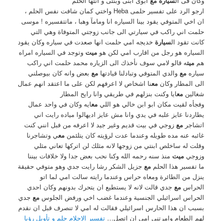
وكان فى ال
سيارة مع
ابوى ابنى وبنتى و انتها الحلم
ارجو الرد على تفسير حلمى Heba واختي كمان شافت نفس الحلم ،
ان اخي المتوفي يقود بينا السياره انا ومامآ وهبا ، ماتتفسيره ! موسى
حلمت اني راكب في سيارتي الى جانب زوجتي المتوفاة وهي التي
كانت تقود ال
سيارة
خديجه امي حلمت انها صعدت في سياره وكان يقود
السياره هو رجل من اقارب امي لكن هو
ميت
وتوجد في السياره امراه
هم
ميت
ه قالو لامي سوف نأخذك الى الزياره محمد حلمت اني راكب
سياره
مع
والدي المتوفي وتبادلنا قيادتها
مع
بعض وانه كان بيوصلني
الى المطار وكان
مع
نا اشخاص لا اعرفهم لكن على ما اعتقد انهم عمال
شغالين
مع
ايا وكنت بنزلهم في طريقي وانا رايح المطار
وفجأه لقيت مكان ابو ابن خالي هو اللي
مع
ايه وكان في واحد عمال
يطاردنا عايز علبه في يدي وانا مش عايز اديهالوا مياده رايت اني
اتشاجر
مع
زوجي في بيت قديم وغير جيد ﻻ اعرفه من فبل انني كنت
غائبه عنه مده طويله وعندما عدت لرؤيته كان يتلئمن
مع
ي وتشاجرنا
وقلت له ساخلص ابنتي من زوجها لانه مثلك لن اتركها تعاني مثلي
وزوجي
ميت
منذ سنه رحمه الله وكنا نحب بعض جدا ولا خلافات بيننا
ما تفسير هذا الحلم
مع
جزيل الشكر رشا رايت جدي وهو متوفي حقيقة
ينزل من الطائرة ومعاه حراس وعندما رايته سالت امي لما اتو
الحراس
مع
جدي قالت لانه لا يستطيع ان يتحرك بدونهم وكان احدي
الحراس اسرائيلي الجنسية وعندما غضب اخي ورفض الجلوس
مع
جدي
بسبب ان هذا الحارس اسرائيلي فقالت له امي لا تنصرف قبل ان نقدم
لهم الطعام وامرتني امي ان اتصل…
تفسير الاحلام حلم و تأويل رؤيا