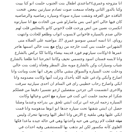
انا متزوجه وعمري٢٤ماعندي اطفال بنت الجنوب حلمت انو كنا بييت
وكنا بالدور الثاني وفجاه سمعت صوت تصادم سيارتين ببعض. فتحت
النافذه حق الغرفه وشفت سياره سوداء وسياره رصاصيه والرصاصيه
كان فيها خالي اخو امي بس ماصارلو شي من الحادث
مع
انا سيارتوه
انكسرت نصين من انص ورحت قلت لاخوني كانو بالمجلس قلت لهم
خالي صدم بالسياره قاخواني لابسوب اثواب وطلعو للحادث وانتهت
روياي. انا انسه اسمي سوسو عمري 27. مواضبه على الصلاه منى
الشهراني حلمت بني كنت خارجه من زواج
مع
بنت خالي اسمها هاجر
عمرها ١٥وكانت سيارتهم فورد قديمه بيضاء وكاننا كنّا نركض بالشارع
وانا لابسه فستان اسود وجسمي نحيف وكاننا انجرحنا اننا طلعنا بالشارع
شباب وسيارات وكن بالشارع مويه مثل المطر وفجأة زلقت بنت خالي
ودخلت تحت السياره والسواق مشي ماكان يعرف انها تحت وماتت وانا
اصارخ وأبكي وادعي عليه الله يأخذك ونزلت أمها وكانت مصدومه وانا
ابكي واصارخ رحاب خطيبي راى في المنام ان احدى سيارتيه سرقت
والاخرى انقسمت الى جزءين منفصلين ارجو تفسيرا دقيقا من فضلكم
شكرا ام محمد حلمت اني كنت في سياره
مع
اختي وعيالها وكانت
السياره زحمه لدرجه اني تركت ابنتي تلحق بي بدراجه وعندما وصلنا
حصل ان ابنتي شفتها تحت سياره جدها ابو ابوها مدهوسه وانا قمت
ابكي عليها وهي ملقيه ع الارض وانا انظر اليها وجدتها تتحرك وليس
ميت
ه فقلت لام زوجي هي حيه وأخذتها وهي في حاله جيده ماعدا فكها
العلوي كأنه مكسور لكن لم نذهب بها للمستشفى وفيه احداث في