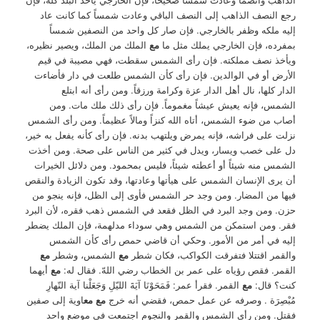
رجع النصف الذاهب إلى النصف الباقي وعادت شمساً كما كانت عاد
إليه ملكه وظفر بالخارجي. فإن صار كل واحد من النصفين شمساً
بمفرده، فإن الخارجي يملك مثل ما
مع
الملك من الملك، ويصير نظيره،
ويأخذ نصف مملكته. فإن رأى الشمس سقطت، فهي مصيبة في قيم
الأرض أو في الوالدين. فإن رأى كأن الشمس طلعت في دار فأضاءت
الدار كلها، نال أهل الدار عزة وكرامة ورزقاً. ومن رأى أنه ابتلع
الشمس، فإنه يعيش عيشاً مغموماً. فإن رأى ذلك ملك مات. ومن
أصاب من ضوء الشمس، أتاه الله كنزاً ومالاً عظيماً. ومن رأى الشمس
نزلت على فراشه، فإنه يمرض ويلتهب بدنه. فإن رأى كأنه يفعل به خير،
دل على خصب ويسار، ويدل في كثير من الناس على صحة. ومن أخذت
الشمس منه شيئاً أو أعطته شيئاً، فليس بمحمود. ومن دلائل الخيرات
أن يرى الإنسان الشمس على هيأتها وعادتها، وقد تكون الزيادة والنقص
فيها من المضار. ومن وجد حر الشمس فأوى إلى الظل، فإنه ينجو من
حزن. ومن وجد البرد في الظل فقعد في الشمس ذهب فقره، لأن البرد
فقر. ومن استمكن من الشمس وهي سوداء مدلهمة، فإن الملك يضطر
إليه في أمر من الأمور. وحكي أن قاضي حمص رأى كأن الشمس
والقمر اقتتلا فتفرقت الكواكب، فكان شطر
مع
الشمس، وشطر
مع
القمر. فقص رؤياه على عمر بن الخطاب رضي اللهّ. فقال له:
مع
أيهما
كنت؟ قال:
مع
القمر. فقرأ عمر: فَمَحَوْنَا آيَةَ الليّلِ وَجَعَلْنا آية النّهارِ
مُبْصِرَة . وصرفه عن عمل حمص، فقضي أنه خرج
مع مع
اوية إلى صفين
فقتل. ومن رأى الشمس والقمر والنجوم اجتمعت في موضع واحد