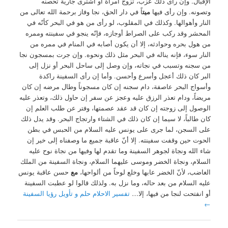
الإقبال. وإن رأى ذلك عزب، تزوج امرأة أو اشترى جارية تحصنه
وتصونه. وإن رأى فيها
ميت
اً في دار الحق، نجا وفاز برحمة الله تعالى من
النار وأهوالها. وكذلك في المقلوب، لو رأى من هو في البحر كأنّه في
المحشر وقد ركب على الصراط أوجازه، فإنّه ينجو في سفينته وممره
من هول بحره وحوادثه، إلا أن يكون أصابه في المنام في ممره من
النار سوء، فإنه يناله في البحر مثل ذلك ونحوه. وإن جرت بمسجون نجا
من سجنه وتسبب في نجاته، وإن وصل إلى ساحل البحر أو نزل إلى
البر كان ذلك أعجل وأسرع وأحسن. وأما إن رأى السفينة راكدة
وأسواج البحر عاصفة، دام سجنه إن كان مسجوناً وطال مرضه إن كان
مريضاً، ودام تعذر الرزق عليه وعجز عن سفر إن حاول ذلك، وتعذر عليه
الوصول إلى زوجته إن كان قد عقد عصمتها، وفتر عن طلب العلم إن
كان طالباً، لا سيما إن كان ذلك في الشتاء وارتجاج البحر. وقد يدل ذلك
على السجن، لما جرى على يونس عليه السلام من الحبس في بطن
الحوت حين وقفت سفينته. إلا أنّ عاقبة جميع ما وصفناه إلى خير إن
شاء الله ونجاة لجوهر السفينة وما تقدم لها وفيها من نجاة نوح عليه
السلام، ونجاة الخضر وموسى عليهما السلام، ونجاة السفينة من الملك
الغاضب، لأنّ الخضر عابها وخلع لوحاً من ألواحها،
مع
حسن عاقبة يونس
عليه السلام من بعد حاله، وما نزل به. ولذلك قالوا لو عطبت السفينة
أو انفتحت لنجا من فيها، إلا…
تفسير الاحلام حلم و تأويل رؤيا السفينة
←