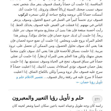
المنافسة. إذا حلمت أن حصاناً رفسك فسوف ينفر منك شخص تحبه.
سوف تسبب صحتك السيئة إرباكاً لحظك وثروتك. إذا حلمت أنك
أمسكت حصاناً لكي تروضه وتكبح جماحة أو لكي تسخره لل
ركوب
فسوف ترى تحسناً كبيراً في العمل في جميع الحقول، وسوف يزدهر
الناس في مهنهم. إذا فشلت في القبض عليه فسوف يخذلك الحظ. إذا
رأيت أحصنة مبقعة فإن هذا ينبئ أن مشاريع متنوعة سوف تدر عليك
ربحاً. إذا حلمت أن لديك حدوة حصان فإن نجاحك مؤكداً. ويبشر هذا
الحلم المرأة بزوج طيب ومخلص. إذا حلمت أن تضع حدوة لحصان فإن
هذا يعني أنك سوف تحاول الحصول، ومن الممكن أن تحصل على، ثروة
مريبة. إذا حلمت بسباق للأحصنة فإن هذا يعني أنك سوف تكون متخماً
بعيش متهتك ولكن هذا الحلم يعني للمرأة ازدهاراً. إذا حلمت أن تعتلي
حصاناً في سباق فسوف تنجح في الحياة وسوف تستمتع بها. إذا حلمت
بقتل حصان فسوف تؤذي أصدقاءك بسبب أنانيتك. إذا اعتليت حصاناً لا
سرج عليه فسوف تنال ثروة ويسراً ولكن بالكفاح الشاق. إذا اعتليت
حصاناً لا سرج عليه في رفقة رجال فسوف…
تفسير الاحلام حلم و
تأويل رؤيا حصان
←
حلم و تأويل رؤيا التعبير والمعبرون
271
راسه كان وجه طويل وعيناه اشبه باعين سكان اسيا وشعر لحيته كان
خفيفاً هذا ما اود تفسيره