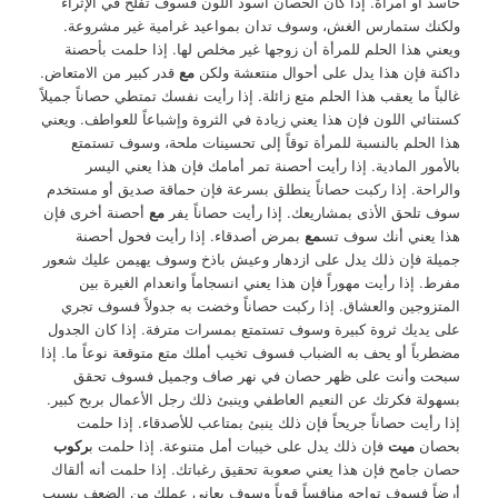
حاسد أو امرأة. إذا كان الحصان أسود اللون فسوف تفلح في الإثراء
ولكنك ستمارس الغش، وسوف تدان بمواعيد غرامية غير مشروعة.
ويعني هذا الحلم للمرأة أن زوجها غير مخلص لها. إذا حلمت بأحصنة
داكنة فإن هذا يدل على أحوال منتعشة ولكن
مع
قدر كبير من الامتعاض.
غالباً ما يعقب هذا الحلم متع زائلة. إذا رأيت نفسك تمتطي حصاناً جميلاً
كستنائي اللون فإن هذا يعني زيادة في الثروة وإشباعاً للعواطف. ويعني
هذا الحلم بالنسبة للمرأة توقاً إلى تحسينات ملحة، وسوف تستمتع
بالأمور المادية. إذا رأيت أحصنة تمر أمامك فإن هذا يعني اليسر
والراحة. إذا ركبت حصاناً ينطلق بسرعة فإن حماقة صديق أو مستخدم
سوف تلحق الأذى بمشاريعك. إذا رأيت حصاناً يفر
مع
أحصنة أخرى فإن
هذا يعني أنك سوف تس
مع
بمرض أصدقاء. إذا رأيت فحول أحصنة
جميلة فإن ذلك يدل على ازدهار وعيش باذخ وسوف يهيمن عليك شعور
مفرط. إذا رأيت مهوراً فإن هذا يعني انسجاماً وانعدام الغيرة بين
المتزوجين والعشاق. إذا ركبت حصاناً وخضت به جدولاً فسوف تجري
على يديك ثروة كبيرة وسوف تستمتع بمسرات مترفة. إذا كان الجدول
مضطرباً أو يحف به الضباب فسوف تخيب أملك متع متوقعة نوعاً ما. إذا
سبحت وأنت على ظهر حصان في نهر صاف وجميل فسوف تحقق
بسهولة فكرتك عن النعيم العاطفي وينبئ ذلك رجل الأعمال بربح كبير.
إذا رأيت حصاناً جريحاً فإن ذلك ينبئ بمتاعب للأصدقاء. إذا حلمت
بحصان
ميت
فإن ذلك يدل على خيبات أمل متنوعة. إذا حلمت ب
ركوب
حصان جامح فإن هذا يعني صعوبة تحقيق رغباتك. إذا حلمت أنه ألقاك
أرضاً فسوف تواجه منافساً قوياً وسوف يعاني عملك من الضعف بسبب