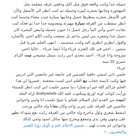
جميله جدا وكنت واقفه فوق مثل التل وخلفي غرفه مضلمه مثل
المهجورة وجانبها شجره كبيرة وجميله ثم كنت انظر الى اﻷسفل وكأن
في اﻷسفل شجره منظرها جميل وجانبها سياره جيب بيضاء وحينما كنت
انظر سقطت من الغرفه
سيارة
مهترئه ومعدومه جدا جدا ثم فجأه كنت
بجانب اختي وأتى الينا رجل جميل ذا عيون عسيله وابيض البشره كان
جميل جدا وشعره بني ليس بناعم بل متجعت وكنت اكلم اختي باﻷشاره
واقول انظري انظري اليه وكنت مبتسمه .. انتهى الحلم تقريبا قبل
سنتين .. اختي في تلك الفتره عزباء وانا ايضا عزباء .. حاليا اختي
متزوجه وانا عزباء . احمد مجدي انني رايت ممثل مسيحي
ميت
اكرام
عمري 22 سنة
عزباء
حلمي باني امشي حافية القدمين في جامعة غير جامعتي التي ادرس
فيها وكنت لابسة حجاب
مع
العلم انني لست متحجبة , فسروا لي هدا
الحلم جزاكم الله خيرا و شكرا دنيا سمير حلمت اني كنت انظر للسماء
ورأيت كوكب لونه اورنج ومكتوب عليه الله dodeywieda إزلة الجلد
ال
ميت
من القدم امل السلام عليكم يا شيخ حلمت انا وامي واخواتي
جالسين في الغرفه على سرير واحد وكان
مع
انا ولد خالتي ورحت
امشط شعري واول ماخرج ولد خالتي من الغرفه رايت بقع سوداء تظهر
على وجهي وفي يدي وتتفقع ويخرج منها سائل اسود وامي كذلك
واخواتي لم يحدث لهم…
تفسير الاحلام حلم و تأويل رؤيا التعبير
والمعبرون
←