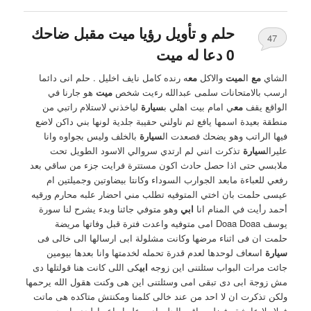
حلم و تأويل رؤيا ميت مقبل ضاحك
47
0 دعا له ميت
الشاي
مع
ال
ميت
والاكل
مع
ه رنده كامل نايف اخليل . حلم انى دائما
ارسب بالامتحانات سلمى عبدالله رءيت شخص
ميت
هو جارنا في
الواقع يقف
مع
ي امام بيت اهلي ب
سيارة
لياخذني لاستلام راتبي من
منطقة بعيدة اسمها يافع ثم ناولني حقيبة جلدية لونها بني داكن لاضع
فيها الراتب وهو يضحك فصعدت ال
سيارة
بالخلف وليس بجواوه وانا
عليرال
سيارة
تذكرت انني لم ارتدي سروالي الاسود الطويل تحت
ملابسي حتى اذا حصل حادث اكون مستترة فرايت جزء من ساقي بعد
رفعي للعباءة مابعد الجوارب السوداء وكانتا بيضاوتين وجميلتين ام
عيسى حلمت بان اختي المتوفيه تطلب مني احضار علبه محارم ورقيه
أحمد رأيت في المنام انا
ابي
وهو متوفي جائنا وبدء يشرح لنا سورة
يوسف Doaa Doaa امى متوفيه واعدت فترة قبل وفاتها مريضة
حلمت ان فى اثناء مرضها وكانت مشلولة ابى ارسالها الى خالى فى
سيارة
اسعاف لوحدها لعدم قدرة تحمله لخدمتها وانا بعدها بيومين
جائت مرات البواب سئلتنى اين زوجه
ابي
كى اللى كانت هنا قولتلها دى
مش زوجة ابى دى تبقى امى وسئلتنى اين هى وكنت هقول الله يرحمها
ولكن تذكرت ان لا احد من عند خالى كلمنا ومكنتش متاكده هى ماتت
فعلا ولا عايشة وفضلت باقى الحلم ادور عليها واعيط لحد ماصحيت من