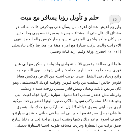
حلم و تأويل رؤيا يسافر مع ميت
35
واررجع اعيش عشان اعرف من يسأل عني ويذكرني قالت له انه هو
مشتاق لك قال حتى انا مشتاقله بس خليه من نفسه يجي وجا بعدين
بس كان متأخر واخوي المتوفي تحسن وصار كويس ولله الحمد انتهى
الاء رايت والدي يركب
سيارة مع
امراه
ميت
ة من
مع
ارفنا وكان يناديىعلي
( الاء الاء احضري ورقة وقلم اريد كتابة وصيتي
علما اني مطلقة وعمري 36 سنة ولدي ولد واحد واسكن
مع ابي
عبير
فوزى سعد حلمت خير اللهم اجعله خير انى شوفت ابوى الله يرحمه
واقع وتعبان فى الشغل عندى جريت اشيله من الارض ومكنش
مع
ايا
فلوس خالص استلفت من واحد فلوس وقولتله اوديك المستشفى وهو
كان مريض بالكبد وتعبان ومش قادر يمشي روحت سنداه ومشينا
وقولتله مش هتقدر تمشي احنا نشوف
سيارة
نركبها فجاة لقيت ابنى
وهو عنده15 سنة راكب
سيارة
ملاكى صغيرة لونها اخضر روحت مركبه
ابوى وجه ابنى يسوق قولتله لا انزل انت اركب
مع
جدك وانا هسوق
علشان نوصل بسرعة
مع
العلم انى اساسا فى حياتى لا عندى
سيارة
و
لابعرف اسوق ورغم ذلك ركبتها وبقيت اسوق براحة لحد ما دخلنا شارع
ضيق نزلت من ال
سيارة
وجريت مسافه طويله استنا ال
سيارة
تحصلنى