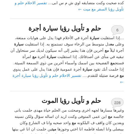
كده صحيت وكنت متضايقه اوي ش م س ابى…
تفسير الاحلام حلم و
تأويل رؤيا السفر مع ميت
←
حلم و تأويل رؤيا سيارة أجرة
6
…إذا استقليت
سيارة
أجرة في الأحلام فهذا يدل على هوايات ممتعة،
وعلى
مع
دل متوسط من الرخاء سوف تستمتع به. إذا استقليت
سيارة
أجرة ليلاً
مع
آخرين فإن هذا يشير إلى أنه سيكون لديك سر ستحاول أن
تبقيه في منأى عن أصدقائك. إذا استقليت
سيارة
أجرة
مع
امرأة
فستج
مع
الفضيحة بين اسمك وأسماء آخرين من ذوي السمعة السيئة.
إذا حلمت أنك تقود
سيارة
أجرة عمومية فإن هذا يدل على عمل يدوي
مع
فرصة ضئيلة للتقدم….
تفسير الاحلام حلم و تأويل رؤيا سيارة أجرة
←
حلم و تأويل رؤيا الموت
228
وغيرها مسارها لجهه اخرى وصحئت من الحلم حياة مهدى حلمت بانى
جالسه
مع
ابن عمى المتوفى وكنت اريد ان اساله سؤال ولكن نسيته
وبعدين كان واقف ف البلكونه
مع
واحد صحبه وانا ف الشارع وكان
بيبصلى وانا ابصله فاطمه انا اختي وجوزها
ميت
ين حلمت ان انا غي بيتها