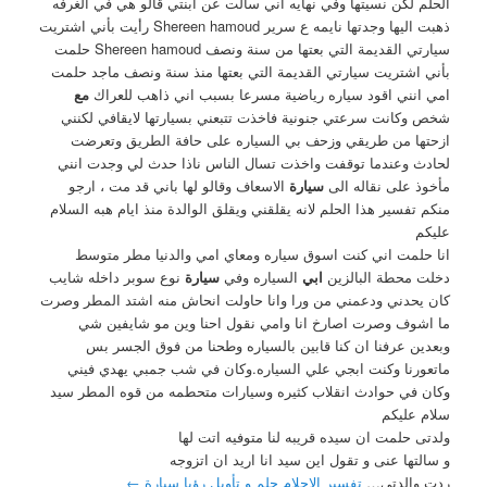
الحلم لكن نسيتها وفي نهايه اني سالت عن ابنتي قالو هي في الغرفه
ذهبت اليها وجدتها نايمه ع سرير Shereen hamoud رأيت بأني اشتريت
سيارتي القديمة التي بعتها من سنة ونصف Shereen hamoud حلمت
بأني اشتريت سيارتي القديمة التي بعتها منذ سنة ونصف ماجد حلمت
امي انني اقود سياره رياضية مسرعا بسبب اني ذاهب للعراك
مع
شخص وكانت سرعتي جنونية فاخذت تتبعني بسيارتها لايقافي لكنني
ازحتها من طريقي وزحف بي السياره على حافة الطريق وتعرضت
لحادث وعندما توقفت واخذت تسال الناس ناذا حدث لي وجدت انني
مأخوذ على نقاله الى
سيارة
الاسعاف وقالو لها باني قد مت ، ارجو
منكم تفسير هذا الحلم لانه يقلقني ويقلق الوالدة منذ ايام هبه السلام
عليكم
انا حلمت اني كنت اسوق سياره ومعاي امي والدنيا مطر متوسط
دخلت محطة البالزين
ابي
السياره وفي
سيارة
نوع سوبر داخله شايب
كان يحدني ودعمني من ورا وانا حاولت انحاش منه اشتد المطر وصرت
ما اشوف وصرت اصارخ انا وامي نقول احنا وين مو شايفين شي
وبعدين عرفنا ان كنا قابين بالسياره وطحنا من فوق الجسر بس
ماتعورنا وكنت ابجي علي السياره.وكان في شب جمبي يهدي فيني
وكان في حوادث انقلاب كثيره وسيارات متحطمه من قوه المطر سيد
سلام عليكم
ولدتى حلمت ان سيده قريبه لنا متوفيه اتت لها
و سالتها عنى و تقول اين سيد انا اريد ان اتزوجه
ردت والدتى…
تفسير الاحلام حلم و تأويل رؤيا سيارة
←