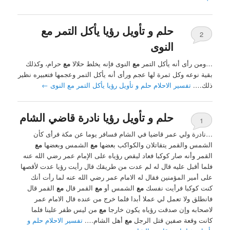
حلم و تأويل رؤيا يأكل التمر مع
2
النوى
…ومن رأى أنه يأكل التمر
مع
النوى فإنه يخلط حلالا
مع
حرام، وكذلك
بقية نوعه وكل ثمرة لها عجم ورأى أنه يأكل التمر وعجمها فتعبيره نظير
ذلك….
تفسير الاحلام حلم و تأويل رؤيا يأكل التمر مع النوى
←
حلم و تأويل رؤيا نادرة قاضي الشام
1
…نادرة ولي عمر قاضيا في الشام فسافر يوما عن مكة فرأى كأن
الشمس والقمر يتقاتلان والكواكب بعضها
مع
الشمس وبعضها
مع
القمر وأنه صار كوكبا فعاد ليقص رؤياه على الإمام عمر رضي الله عنه
فلما أقبل عليه قال له لم عدت من طريقك قال رأيت رؤيا عدت لأقصها
على أمير المؤمنين فقال له الامام عمر رضي الله عنه لما رأت أنك
كنت كوكبا فرأيت نفسك
مع
الشمس أو
مع
القمر قال
مع
القمر قال
فانطلق ولا تعمل لي عملا أبدا فلما خرج من عنده قال الامام عمر
لاصحابه وإن صدقت رؤياه يكون خارجا
مع
من ليس ظفر علينا فلما
كانت وقعة صفين قتل الرجل
مع
أهل الشام….
تفسير الاحلام حلم و