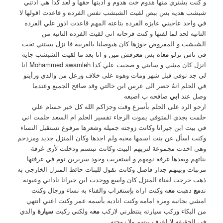
و كنت بشتري منها هدوم خت هدوم و اديتها حقها و لعد كدا هي ادتني
شبشب هديه بس ببص لقيت الشبشب نفس الفرده و قاعدت اقولها لا
في واحد عاجبني عايزه الفرده بتاعته المهم قاعدت ادور علي الفرده
التانيه لحد لما لقتها و كنت فرحانه اني لقيت الفرده التانيه من
الشبشب و المفروض جوزها كان هيوصلنا بالعربيه فا نزل يستني تحت
في ناس نزلو
مع
اه بس
مع
رفش مين و انا بعد ما لقيت الشبشب جايه
انزل كان مشي و سابني و صحيت علي كدا Mohammed awamleh انا
لي جد توفي قبل شهر ومات وهوه على خلاف وزعل من والدي ورأيتو
في الحلم انهُ حضر الى عرس ابن خالتي وقد صافح الجميع وعندما
وصل عند
ابي
صافحه ب اصبعه
ارجو الرد على الحلم بأسرع وقت وجزاكم الله كل خير حسام علي
حلمت بجدي المتوفي يموت الرجاء تفسير الحلم ام السعد حلمت اني
في بيت ابن جيرانا وكانت زوجته جميله وشعرها مرفوع تستقبل النساء
وكنت اسأل عن بنت اسمها محبه ولم اجدها وكان المنزل جديد ومزدحم
وهي اخذت مجموعة لتريهم البيت وكانت تبتسم ودخلت لأرى غرفة
بناتهم وبعدها غرفة نومهم و استغربت وجود سريرين نوم في غرفتها
مرتبات وبينهم جدار فاصل وكانت تقول للبنات حائط المنزل الخارجي به
ذهب خرجت لفناء المنزل كان واسع ووجدت ابن جيرانا ناداني وعيونه
تد
مع
ذهبت
مع
ه وكنت اراه بإستغراب والفناء به نساء ورجال وكنت
امشي بجانبه ومره امامه وكنت اناديه بأسمه عمر وكنت اعني انتهي
من البكاء وركب سيارته ينتظرني لاركب
مع
ه ولكني ركبت
سيارة
والدي
في الحقيقه لا اعرف بيتهم ولا زوجته