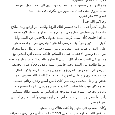
هذه الرويا من سنتين حينما انتقلت من بلدى الى احد الدول العربيه
طالباً للرزق يعنى فى ثالث شهر من مكوثى فى هذه البلد
عندى ٣٣ عام اعزب
وجزاكم الله خيراً
حاولت كثيراً فى ان اجد تفسير لتلك الرؤيا ولكننى لم اوفق وليد صللاح
حلمت انهم عطونى خياره فى المنام والخياره لونها اخطر لا
مع
sana
hafida حلمت كأن شيء غريب شبيه بحيوان يلاحقني في البيت وأنا
أقول الله أكبر وأقرأ آية الكرسي.أنا عازبة وادرس في الجامعة عمار
علي رائت انا هناك ضوء
ابي
ض نزل من السماء في الرمال وبدا يتحرك
بين الماء وبعض الاعشاب شيماء السلام عليكم حلمت اني امشي
مع
مديري في البيت وفجأه كال اغسل السياره طلعت كتله سيارتك مفتوحه
ابوابها طلعت من البيت وجنه خايفين اثنينه وبعدين فجأه صرن بحديقه
كبيره وكان اكو قوس كله زرع واكو رجل بس ما اعرفه واكو اطفال
وحريم ومديري راح واني اصرخ لا اله الالله لا اله لا الله وصوتي بده
ينخنق والرجل مشفت وجه بس كان لابس
ابي
ض وغتره ونائم حسيت
انه هو كان
ميت
وانا ضليت كاعده واصرخ ومديري راح ما تفسيره ؟
sara رايت في المنام شاة مدبوحة دو لسانين ما تفسير دالك مشكور
يادنيا ما قصرتو يا بشر حلمت اني بدار ابو حبيبتي وكانت حبيتي لابسي
بس قميص
وكان اصح
ابي
في بيتهم ونا كنت هناك ولما شفتها
استغفر الله العظيم سبيت الدين manal حلمت كأني في ارض خضراءء