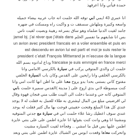
حمدة فيأتي وانا اعرفهذ
انا عمري 43 ايمي
ابي
توفه الله حلمت انه جاب عربيه بيضاء جميله
واسعه وكبيرة وملهاش سسقف ت و واكبت راه ومسكت في ضهره
جامد لقيت الدنيا ضلماه وهو ساق بسرعه رهيبة وبصيت لقيت ناس
بس انا شايفهم ما تفسير الحلم jamel bj. j’ai réver que j’étais dans
un avion avec president francais en a voler ensemble et puis en
est descendu en avion lui est parti et moi je suis rester le
president c’etait François Mitterrand je m’escuse de la langue
francaise je suis emmigré en france merci وداع لدادوه بسم الله
حلمت ان والدي المتوفي يركب في
سيارة
بالكرسي الامامي وانا
بالكرسي الخلفي وانا رايحين على القدس وكان باب ال
سيارة
الخلفي
مفتوح كاني بستنى بحدا بدو يروح
مع
نا على ما اظن انها كانت امي وانا
كنت مبسوطة لاني بدي اروح على ( مدينة )القدس سميرة حلمت ب
ابي
المتوفي كانه حي وعندما دخلت الى البيت طلب مني فنجان قهوة وقال
لي اقرضيني مبلغ من المال ليشتري به طلاء للعمل به فقلت له لا يوجد
عندي كل هذا المبلغ وفتحت حقيبتي فوجت بها مال كثير فقلت له يوجد
عندي سوف اعطيك رشا علاء حلمت اني في
سيارة مع
جدتي المتوفيه
ومشينا انا وهي وانت كنت بقولها انا عايزة اطمن على على بنتي عايزة
اطمن عليها بس قبل ما امشي .. وفجأءة لقيت السياره مشيت
واتحركت
مع
اها وقعدت ابوس من الشباك عايزة اطمن على بنتي وبعد