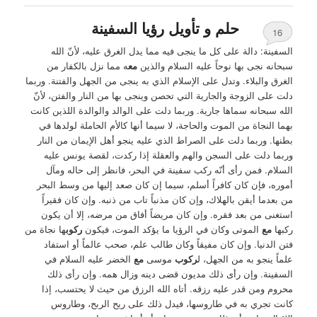
حلم و تأويل رؤيا السفينة
16
السفينة: دالة على كل ما ينجى فيه مما يدل الغرق عليه، لأنّ الله
سبحانه نجى بها نوحاً عليه السلام والذين
مع
ه مما نزل بالكفار من
الغرق والبلاء. وتدل على الإسلام الذي به ينجى من الجهل والفتنة. وربما
دلت على الزوجة والجارية التي تحصن وينجى بها من النار والفتن، لأنّ
الله سبحانه سماها جارية. وربما دلت على الوالد والوالدة اللذين كانت
بهما النجاة من الموت والحاجة، لا سيما أنها كالأم الحاملة لولدها في
بطنها. وربما دلت على الصراط الذي عليه ينجو أهل الإيمان من النار
وربما دلت على السجن والهم والعقلة إذا ركدت، لقصة يونس عليه
السلام. فمن رأى أنّه ركب سفينة في البحر، فانظر إلى حاله ومآل
أموره، فإن كان كافراً أسلم، سيما إن كان صعد إليها من وسط البحر
من بعدما أيقن بالهلاك، وإن كان مذنباً تاب من ذنبه. وإن كان فقيراً
استغنى من بعد فقره. وإن كان مريضاً أفاق من مرضه، إلا أن يكون
ركبها
مع
الموتى وكان في الرؤيا ما يؤكد الموت، فيكون
ركوب
ها نجاة من
فتن الدنيا. وإن كان مفيقاً وكان طالب علم، صحب عالماً أو استفاد
علماً ينجو به من الجهل، ل
ركوب
موسى
مع
الخضر عليه السلام في
السفينة. وإن رأى ذلك مديون قضى دينه وزال همه. وإن رأى ذلك
محروم ومن قدر عليه رزقه. أتاه الله الرزق من حيث لا يحتسب، إذا
كانت تجري به في طاروسها، فيدل ذلك على ريح الربح، وطاروس