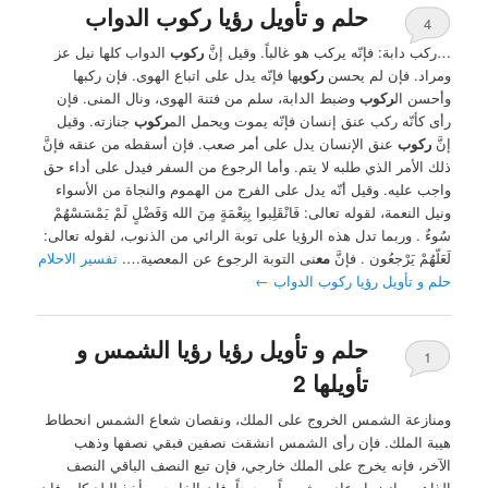
حلم و تأويل رؤيا ركوب الدواب
4
…ركب دابة: فإنّه يركب هو غالباً. وقيل إنَّ
ركوب
الدواب كلها نيل عز
ومراد. فإن لم يحسن
ركوب
ها فإنّه يدل على اتباع الهوى. فإن ركبها
وأحسن ال
ركوب
وضبط الدابة، سلم من فتنة الهوى، ونال المنى. فإن
رأى كأنّه ركب عنق إنسان فإنّه يموت ويحمل الم
ركوب
جنازته. وقيل
إنَّ
ركوب
عنق الإنسان يدل على أمر صعب. فإن أسقطه من عنقه فإنَّ
ذلك الأمر الذي طلبه لا يتم. وأما الرجوع من السفر فيدل على أداء حق
واجب عليه. وقيل أنّه يدل على الفرج من الهموم والنجاة من الأسواء
ونيل النعمة، لقوله تعالى: فَانْقَلِبوا بِنِعْمَةٍ مِنَ الله وَفَضْلٍ لَمْ يَمْسَسْهُمْ
سُوءٌ . وربما تدل هذه الرؤيا على توبة الرائي من الذنوب، لقوله تعالى:
لَعَلّهُمْ يَرْجعُون . فإنَّ
مع
نى التوبة الرجوع عن المعصية….
تفسير الاحلام
حلم و تأويل رؤيا ركوب الدواب
←
حلم و تأويل رؤيا رؤيا الشمس و
1
تأويلها 2
ومنازعة الشمس الخروج على الملك، ونقصان شعاع الشمس انحطاط
هيبة الملك. فإن رأى الشمس انشقت نصفين فبقي نصفها وذهب
الآخر، فإنه يخرج على الملك خارجي، فإن تبع النصف الباقي النصف
الذاهب وانضما وعادت شمساً صحيحاً، فإن الخارجي يأخذ البلد كله، فإن