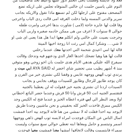
النوم على ياسين حلمت ان خالتى المتوفاه تجلس على اريكه تضع
المصحف مفتوح على ارجلها لكن لم تس
مع
ماذا تقول والاريكه بجانب
سرير والدنى المسنه ولما دخلت الغرفه امى قالت ردى الباب واخرجى
وفا قلت لها عايزه حاجة (لامى ) شاورت بدها اخرجى وامرت طفله
حوالى 8 سنوات لا اعرف من هى ممكن خادمه صغبره واربى الباب
وخرجت بصيت على خالتى ولم اتكلم
مع
ها ابدا هل هذا يعنى اى شى او
لا شي…. وشكرا كمال امي رئت انا زوجة اخيها الميتة
قالة لها امي اعيدي شحمة التي اخدتها
مع
ك عندما رحلتي
قالت لها هيا وهيا تضحك اخدها الغار الدي ودعتهو فيه وتدحك وقالت
سيفرج الله عليكي هدهي الايام هدى حلمت بان اخو زوجي وهو متوفي
منذ 4 أشهر يطيب منى تحضير شاي اخضر له AYA SAID
ابي ميت
و
يرتدي ثوب
ابي
ض ووجهه عابس و وقفنا لكي نشتري خبر من الفرن و
كان يوجد طابور للرجال وطابور للسيدات ووقف بجابني و بجانب
السيدات اردنا ان نشتري بجنيه خبز فقولت له لن يعطينا بالجنيه
فنقتسم الجنيه انت 50 قرش وانا 50 قرش وعندما حضر البائع احطاني
اولا وبعد النظر الي
ابي
فتره اعطاه الخبز و عندما فتح له الكيس وجد
الكيس ممزق فاخذت الخبز كله بحقيبتي و نحن ماشيين وجدنا طريق
لايوجد بيه احدا فقلت له لا نمشي من هنا فانه لايوجد بيه احدا فمشت
اسال الناس عن المكان فوجدت امراه لابسه ثوب
ابي
ض ذاهي ووجهها
اسمر وتبتسم و حامل ومعاها ابنه تعطي حوالي سبع سنوات وليست
سمراء فابتسمت وقالت لاتخافوا امشوا
مع
نا فمشيت
مع
ها فوجدت