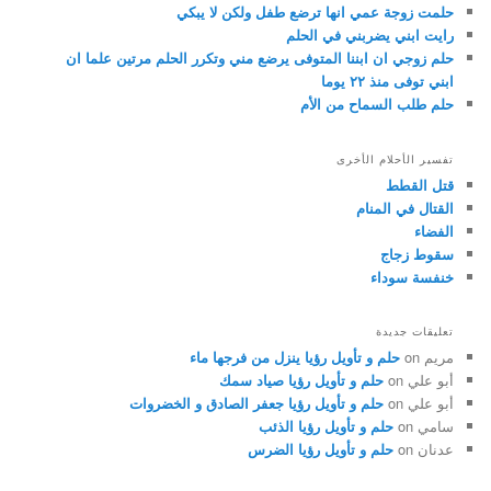
حلمت زوجة عمي انها ترضع طفل ولكن لا يبكي
رايت ابني يضربني في الحلم
حلم زوجي ان ابننا المتوفى يرضع مني وتكرر الحلم مرتين علما ان
ابني توفى منذ ٢٢ يوما
حلم طلب السماح من الأم
تفسير الأحلام الأخرى
قتل القطط
القتال في المنام
الفضاء
سقوط زجاج
خنفسة سوداء
تعليقات جديدة
مريم
on
حلم و تأويل رؤيا ينزل من فرجها ماء
أبو علي
on
حلم و تأويل رؤيا صياد سمك
أبو علي
on
حلم و تأويل رؤيا جعفر الصادق و الخضروات
سامي
on
حلم و تأويل رؤيا الذئب
عدنان
on
حلم و تأويل رؤيا الضرس