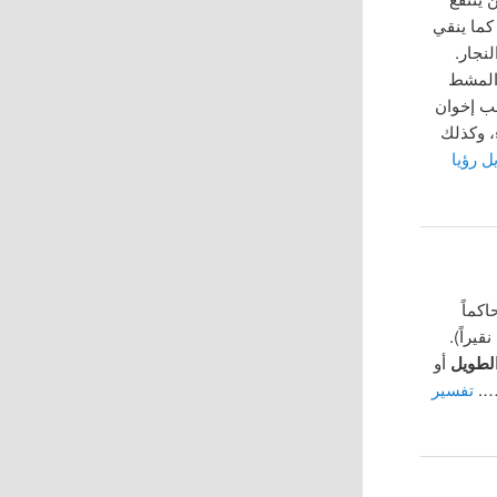
كما ينقي
نجار.
والمشط
ب إخوان
، وكذلك
ل رؤيا
كماً
يراً).
لطويل
أو
ه….
تفسير