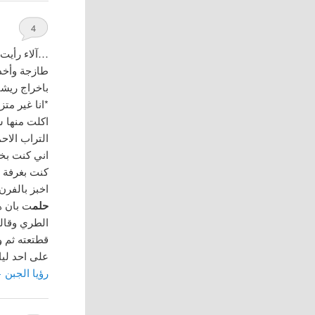
4
…آلاء رأيت 
طازجة وأخذ
باخراج ريشتا
*انا غير مت
اكلت منها ش
التراب الاح
اني كنت بخ
كنت بغرفة ا
اخبز بالفرن
حلم
الطري وقال
قطتعته ثم و
على احد ليا
رؤيا الجبن
←