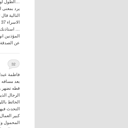
…الطول او
يرد بمعنى ا
التالية قال
المؤذنين ان
عن الصدقة
32
فاطمة عبدا
بعد مسافه 
قطه تضهر و
الرجال الذي
الحائط بالل
التحدث فيه
كبير العمال
المحمول ولك