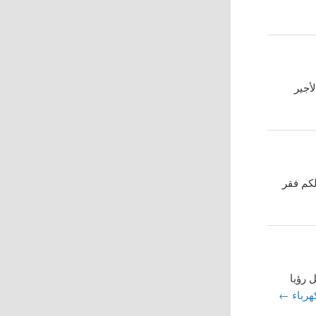
أجير
كم فقر
 رؤيا
كهرباء
←