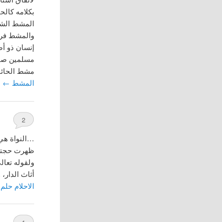
بكلامه كالح
المشط الشعر
والمشط فرح 
إنسان ذو أ
مسلمين صال
مشط الحائك
المشط
←
2
…النواة هي 
ظهرت حجته ع
ولقوله تعال
أثاث الدار،
الاحلام حلم 