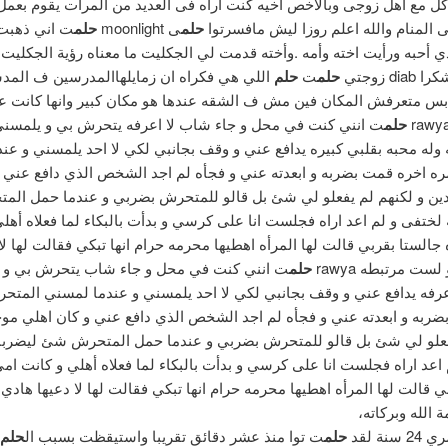
ل مع اهل زوجى وبالاخص اخيه كنت اراه فى العديد من المرات يقوم بعمل
ى المنام والله اعلم روزا ليش مافسرتوا
حلم
ى moonlight
حلم
ت اني ذهبت
أحبه ورأيت اخته وأمه .وأخته قدمت لي الجكليت ما معناه رؤية الجكليت 
di زوجتي
حلم
ت
حلم
اللي هي فكراه ان زمايلهاالمدرسين ف المدس
بس متعرفش المكان فين مش ف الشقه عندها هو مكان كبير وانها كانت عا
حلم
ت انني كنت في محل و جاء شاب لا اعرفه يتحرش بي و يلمسني
وله محبه بقلبي كبيره يدافع عني و وقف بجانبي لكي لا احد يلمسني و عن
ه اخره قمت بضربه و ابعدته عني و فجأه لم اجد الشخص الذي دافع عني 
ين و لكنهم لم يفعلو لي شئ بل قالو للمتحرش بضربي و عندما حمل ال
لختفى و لم اعد اراه فجلست انا على كرسي و بدأت بالبكاء لما فعلاه أهل
 جالستا بقربي قالت لها المرأه اهطيها محرمه حرام انها تبكي فقالت لها لا
لست مرتبطه rawya
حلم
ت انني كنت في محل و جاء شاب يتحرش بي و 
رفه يدافع عني و وقف بجانبي لكي لا احد يلمسني و عندما لمسني المتح
ضربه و ابعدته عني و فجأه لم اجد الشخص الذي دافع عني و كان اهلي مو
فعلو لي شئ بل قالو للمتحرش بضربي و عندما حمل المتحرش شئ ليضربن
اعد اراه فجلست انا على كرسي و بدأت بالبكاء لما فعلاه أهلي و كانت امي
ي قالت لها المرأه اهطيها محرمه حرام انها تبكي فقالت لها لا دعيها هادي
 الله وبركاته،
نة لقد
حلم
ت توا منذ عشر دقائق تقريبا واستيقظت بسبب ال
حلم