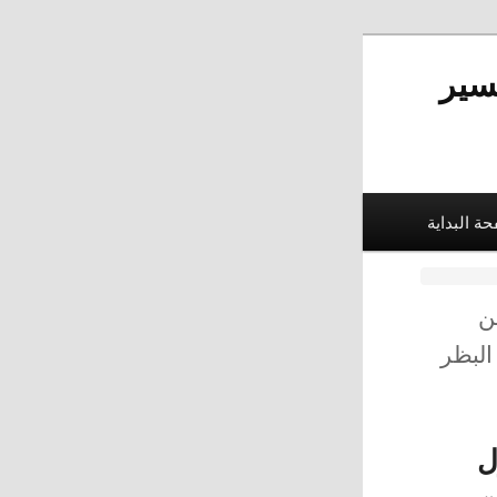
فسير
 البداية
ن
البظر
ل