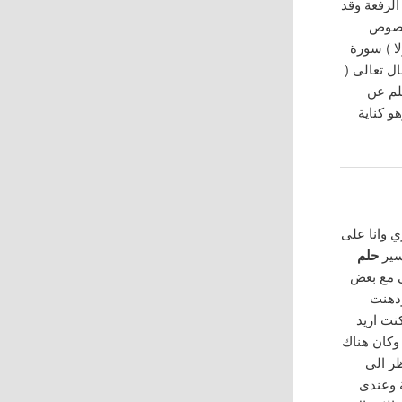
الرفعة وقد
لنصوص
ا ) سورة
لى: (ومن الليل فاسجد له وسبحه ليلا طويلا ) سورة الانسان 26 وقال تعالى (
عليه وسلم عن
و كناية
 وانا على
سير
حلم
ى مع بعض
ودهنت
نت اريد
وكان هناك
ظر الى
ة وعندى