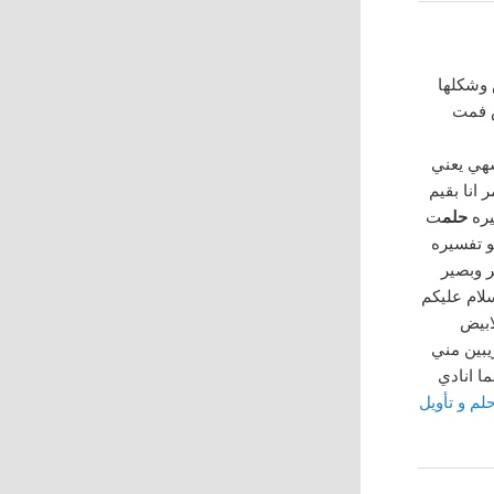
ض وشكلها
ش فمت
شهي يعني
انا بقيم
يره
حلم
ت
و تفسيره
ر وبصير
لام عليكم
الابيض
يبين مني
ا انادي
لم و تأويل