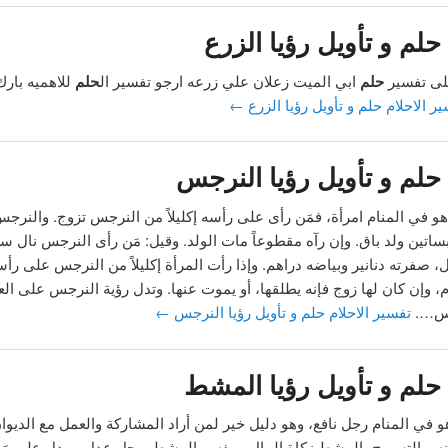
حلم و تأويل رؤيا الزرع
ى تفسير
حلم
ابي الميت زعلان علي زرعه ارجو تفسير ال
حلم
للاهميه بارك
ر الاحلام حلم و تأويل رؤيا الزرع
←
حلم و تأويل رؤيا النرجس
في المنام امرأة، فمَن رأى على رأسه إكليلاً من النرجس تزوج. والنرج
ساتين ولد باق. وإن رآه مقطوعاً مات الولد. وقيل: مَن رأى النرجس نال سرو
 صفرته دنانير وبياضه دراهم. وإذا رأت المرأة إكليلاً من النرجس على رأ
دوم، وإن كان لها زوج فإنه يطلقها، أو يموت عنها. وتدل رؤية النرجس على ال
أس….
تفسير الاحلام حلم و تأويل رؤيا النرجس
←
حلم و تأويل رؤيا المشط
ي المنام رجل نافع، وهو دليل خير لمن أراد المشاركة والعمل مع الديوا
نه. والتسريح بالمشط زكاة المال. ويفسر المشط برجل عدل، ويدل على مَن