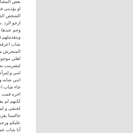
بعض المشاك
او يؤذينى ف
الشخص الذي 
ارجو الرد .شكرا ab
وجم عندها 
وبتقدملهم rawya
شاب اعرفه 
المتحرش مر
اهلي موجود
ليضربنب به 
امي و إمرأه
انني شابه و 
جاء شاب اع
اخره قمت ب
لكنهم لم ي
لختفى و لم 
جالستا بقرب
عليكم ورحمة
أنا شاب عمري 24 س