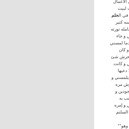
 الاعمال
 لبيت
في ال
حلم
ه كتير
مله تورته
 و جاء
دما لمسني
و كان
متحرش شئ
ي و كانت
 دعيها
يلمسني و
رش مره
جودين و
ب به
 و إمره
 السلتم
وهو**