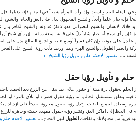
ي المنام الجد والسعد. وإذا رأت المرأة شيخاً في المنام فإنه دنياها. فإ
خاً فإنه ينال علماً وأدباً. والشيخ المجهول يدل على العز والجاه. والشيخ ا
د هلاك الإنسان. والشيخ النصراني عدو لا تغرّ عداوته. والشيخ الكافر يدل 
ة. فإن رأى شيخ أنه صار شاباً دلّ على قوته وسعة رزقه. وإن رأى شيخ أن أ
ضاً دلّ على موته، وإن كان فقيراً أوسع عليه. والشيخ الصالح يدل على ال
ركة والعمر
الطويل
. والشيخ الهرم وهم. وربما دلّت رؤية الشيخ على العجز
الضعف….
تفسير الاحلام حلم و تأويل رؤيا الشيخ
←
حلم و تأويل رؤيا حقل
ال
حلم
بحقول ذرة ميتة أو حقول ملأى بما يبقى من الزرع بعد الحصد باحتم
ة فيما يتعلق بمستقبل الحالم. أما رؤية حقول خضراء أو ملأى بالذرة أو الح
يرة وسعادة لجميع الفئات. وتدل رؤية حقول محروثة حديثاً على ازدياد مبك
م في الحظ إلى أماكن العز. وتشير رؤية حقول ممهدة حديثة وجاهزة للزرع 
 قريباً من محاولاتك وكفاحك
الطويل
لنيل النجاح….
تفسير الاحلام حلم و 