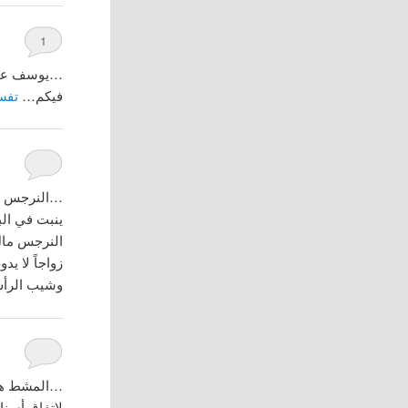
1
…يوسف عل
فيكم…
تفسي
…النرجس هو 
ينبت في الب
النرجس مال،
زواجاً لا ي
وشيب الر
…المشط هو ف
لاتفاق أسنا