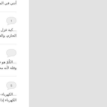
أنني في ال
1
…كبة غزل هي
الحازم، والغ
…الكُمّ هو 
وقلة لأنه 
5
…الكهرباء ف
الكهرباء إذ