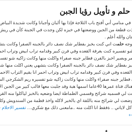
حلم و تأويل رؤيا الجبن
في منامي أني أفتح باب الثلاجة فإذا بها ألبان وأجبانا وكانت شديدة البيا
ت قطعة من الجبن ووضعتها في خبزه لكن وجدت في الجبنة كأن في ري
ن والله أعلم .
زوجه
حلم
ت اني كنت بخبز بفطاير شك نصف دائر بالجبنه الصفرا وكانت بت
و تفسيره كنت بغرفة القعده وفي فرن كبير وقدامه تراب ابيض وتراب احمر 
مر وبصير اخبز بالفرن فطاير جبنه صفراء واكلت منها وكانت زاكيه شو تفس
بز بفطاير شك نصف دائر بالجبنه الصفرا وكانت بتشهي يعني اكلت منها ش
لقعده وفي فرن كبير وقدامه تراب ابيض وتراب احمر انا بقيم التراب الاحم
 فطاير جبنه صفراء واكلت منها وكانت زاكيه شو تفسيره ريم الشكرجي الس
ت بان هناك فتاة عمرها 40عاما اسمها هبة وقد جلبت معها قالب كبير من الجبن 
ت لي قسميه شرائح وقسمي الطماطة ايضا وضعيه بالخبز لياكلوا منه القر
ضعت لي شرائح منه باللفة اي بالخبر لاكله واخذ قظمة من السندويش وكلم
كل لاياتي .. ةفقط انا اكلت منه ..مامعنى ذلك مع شكري…
تفسير الاحلام ح