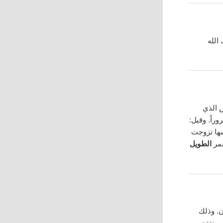
 الله
س الذي
راً. وقيل:
سها تزوجت
عمر
الطويل
ن. وذلك
 ينتفع