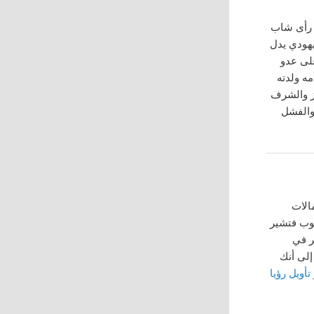
ن رأى شاب
ليهودي يدل
على عدو
مه ولدته
عز والشرف
 والفشل
الات
بوب فتشير
ر في
إلى أنك
تأويل رؤيا