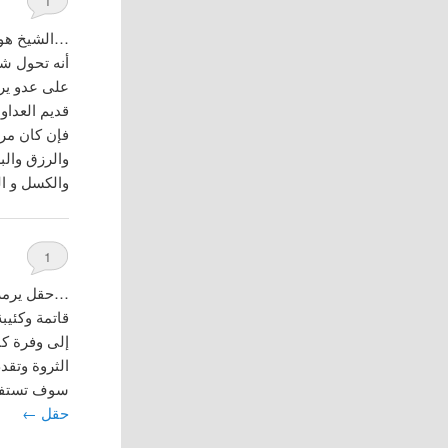
1
…الشيخ هو ف
أنه تحول شي
على عدو يري
قديم العداو
فإن كان مري
والرزق والب
والكسل و 
1
…حقل يرمز 
قاتمة وكئيب
إلى وفرة كب
الثروة وتقد
سوف تستفيد
حقل
←