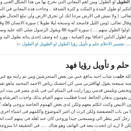
الطويل
او الطول: ومن اهم المعاني التي نخرج بها من هذا الشكل الغنى و 
لتكبر او طول المدة و المكث و كثرة الصدقة .. وجاءت هذه المعاني في ا
 تعالى: ( ولا تمش في الارض مرحا انك لن تخرق الارض ولن تبلغ الجبال طول
الاسراء 37 وقال تعا
… استاذنك اولوا الطول منهم … ) سورة التوبة 86 ويقول الرسول صلى الله 
هم اطول الناس اعناقا يوم القيامة ، وورد انه وصف إحدى بناته بطول اليد وه
….
تفسير الاحلام حلم و تأويل رؤيا الطول او الطويل او الطول
←
حلم و تأويل رؤيا فهد
لله
حلم
ت شاب احبه يدافع عني من بعض المتحرشين ومن تم رايته مع غيري
منه سمعته يقول لهااقتربي مني كي احضنك رياض الاحمد المحمد ماهو تف
تختفي وتلمس قدمي روزا رايت فى المنام انى فى بلدى مصر فى بيت اب
ن يقومون بدهان الحائط عندنا فطلبت منهم القيام بذلك واخذت الفرشاه 
ون الابيض وكنت اتكلم معهم ولكن لدى بعض الهموم الخاصة بزوجى واهله ك
ا من باب الفضفضة ولكن اثرت ان اغير الموضوع واكلمهم فى اشياء اخرى 
 رجل كبير ينظر الى ويسمعنى جيدا وزوجى كان عند اهله فى بيتهم كنت ان
ن لا اريد ان اتحدث معه فى الهاتف وهو هناك ….. فى الحقيقة انا متزوج