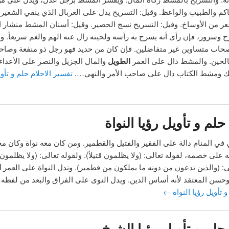
اكم والطبيب والواعظ. وقيل: التسريح يدل على الغربال الذي ينقي الشعير 
 من الأوساخ. وقيل: التسريح نسج الحصير. وقيل: أسنان المشط منشار ال
وسرور، فإن رأى أنه يسرح به رأسه ولحيته زال عنه الهم والغم سريعاً. 
صحاب متساوين غير متفاضلين. فإن كان من حديد فهو رجل ذو منفعة وصاح
حين. والمشط دال على العمر
الطويل
والمال الجزيل والنصر على الأعداء
 ومشط الكتاب دال على صاحب الأمر والنهي….
تفسير الاحلام حلم و تأوي
حلم و تأويل رؤيا النواة
في المنام دالة على الفقير والفتيل والقطمير. ومن كان معه نواة وكان محا
لى خصمه، لقوله تعالى: (ولا يظلمون قتيلاً). ولقوله تعالى: (ولا يظلمون نق
ى: (والذين تدعون من دونه ما يملكون من قطمير). وتدل النواة على العمر
ا
 وحسن المعتقد لأنه أساس الدين. ويدل النوى على الفراق والبعد من لفظ
و تأويل رؤيا النواة
←
حلم و تأويل رؤيا الشيخ