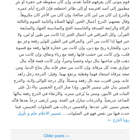
قوم موتى كان يعرفهم فكما تقدم، وإن كان سقوطه في حفرة أو بئرِ
مطمور إلى أسد افترسه أو إلى طائر اختطفه فإنَ الدرج أيام عمره.
والدرج إن كان من لبن كان صالحا، وإن كان من الأجر كان مكروهاً.
وقال بعضهم: الدرج أعمال الخير، أولها الصلاة والثانية الصوم والثالثة
الزكاة والرابعة الصدقة والخامسة الحج والسادسة الجهاد والسابعة
القرآن. وكل المراقي في أعمال الخير إذا كانت من طين أو لبن، ولا
خير فيها إذا كانت من آجر. والمراقي في الطين للولي رفعة وعز مع
دين، وللتجارة ربح مع دين، وإن كانت من حجارة فإنها رفعة مع قسوة
قلب، وإن كانت من خشب فإنها رفعة مع رياء ونفاق، وإن كانت من
ذهب فإن صاحبها ينال دوله وخصباً وخيراً، وإن كانت فضة فإنَّه ينال
جواري بعدد كل مرقاة، وإن كانت من صغر فإنه ينال متاع الدنيا. ومن
صعد مرقاة استفاد فهما وفطنة يرتفع بهما. وقيل: الدرجة رجل زاهد
عابد، ومن اقترب منه نال رفعة ونسكاً. وكل درجة للوالي ولاية. والدرج
المبني يدل على تيسير الأمور. وإذا صار الدرج الخشبي بناءً دلّ على
الثبات في الأمور، وستر ما يُرجَى ستره. والارتقاء في الدرج رفعة ينالها
الصاعد تدريجياً. والدرجات منازل في الجنة. ومن ارتقى درجاً بعدها فانَّه
يعيش سنين على عددها. والخمس درجات هي الصلوات الخمس، فما
حدث فيها من نقص فهو في الصلوات….
تفسير الاحلام حلم و تأويل
رؤيا الدَرَج
←
Older posts
←
Post navigation