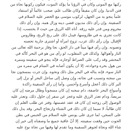
ركبها مع الموتى وكان في الرؤيا ما يؤكد الموت، فيكون ركوبها نجاة من
فتن الدنيا. وإن كان مفيقاً وكان طالب علم، صحب عالماً أو استفاد
علماً ينجو به من الجهل، لركوب موسى مع الخضر عليه السلام في
السفينة. وإن رأى ذلك مديون قضى دينه وزال همه. وإن رأى ذلك
محروم ومن قدر عليه رزقه. أتاه الله الرزق من حيث لا يحتسب، إذا
كانت تجري به في طاروسها، فيدل ذلك على ريح الربح، وطاروس
الإقبال. وإن رأى ذلك عزب، تزوج امرأة أو اشترى جارية تحصنه
وتصونه. وإن رأى فيها ميتاً في دار الحق، نجا وفاز برحمة الله تعالى من
النار وأهوالها. وكذلك في المقلوب، لو رأى من هو في البحر كأنّه في
المحشر وقد ركب على الصراط أوجازه، فإنّه ينجو في سفينته وممره
من هول بحره وحوادثه، إلا أن يكون أصابه في المنام في ممره من
النار سوء، فإنه يناله في البحر مثل ذلك ونحوه. وإن جرت بمسجون نجا
من سجنه وتسبب في نجاته، وإن وصل إلى ساحل البحر أو نزل إلى
البر كان ذلك أعجل وأسرع وأحسن. وأما إن رأى السفينة راكدة
وأسواج البحر عاصفة، دام سجنه إن كان مسجوناً وطال مرضه إن كان
مريضاً، ودام تعذر الرزق عليه وعجز عن سفر إن حاول ذلك، وتعذر عليه
الوصول إلى زوجته إن كان قد عقد عصمتها، وفتر عن طلب العلم إن
كان طالباً، لا سيما إن كان ذلك في الشتاء وارتجاج البحر. وقد يدل ذلك
على السجن، لما جرى على يونس عليه السلام من الحبس في بطن
الحوت حين وقفت سفينته. إلا أنّ عاقبة جميع ما وصفناه إلى خير إن
شاء الله ونجاة لجوهر السفينة وما تقدم لها وفيها من نجاة نوح عليه