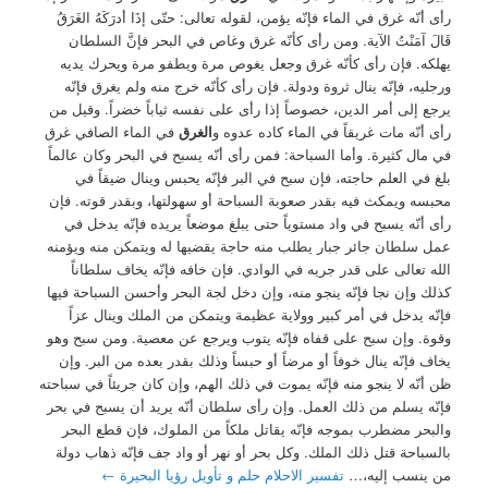
رأى أنّه غرق في الماء فإنّه يؤمن، لقوله تعالى: حتّى إذَا أدرَكَهُ الغَرَقُ
قَالَ آمَنْتُ الآية. ومن رأى كأنّه غرق وغاص في البحر فإنَّ السلطان
يهلكه. فإن رأى كأنّه غرق وجعل يغوص مرة ويطفو مرة ويحرك يديه
ورجليه، فإنّه ينال ثروة ودولة. فإن رأى كأنّه خرج منه ولم يغرق فإنّه
يرجع إلى أمر الدين، خصوصاً إذا رأى على نفسه ثياباً خضراً. وقيل من
رأى أنّه مات غريقاً في الماء كاده عدوه و
الغرق
في الماء الصافي غرق
في مال كثيرة. وأما السباحة: فمن رأى أنّه يسبح في البحر وكان عالماً
بلغ في العلم حاجته، فإن سبح في البر فإنّه يحبس وينال ضيقاً في
محبسه ويمكث فيه بقدر صعوبة السباحة أو سهولتها، وبقدر قوته. فإن
رأى أنّه يسبح في واد مستوياً حتى يبلغ موضعاً يريده فإنّه يدخل في
عمل سلطان جائر جبار يطلب منه حاجة يقضيها له ويتمكن منه ويؤمنه
الله تعالى على قدر جريه في الوادي. فإن خافه فإنّه يخاف سلطاناً
كذلك وإن نجا فإنّه ينجو منه، وإن دخل لجة البحر وأحسن السباحة فيها
فإنّه يدخل في أمر كبير وولاية عظيمة ويتمكن من الملك وينال عزاً
وقوة. وإن سبح على قفاه فإنّه يتوب ويرجع عن معصية. ومن سبح وهو
يخاف فإنّه ينال خوفاً أو مرضاً أو حبساً وذلك بقدر بعده من البر. وإن
ظن أنّه لا ينجو منه فإنّه يموت في ذلك الهم، وإن كان جريئاً في سباحته
فإنّه يسلم من ذلك العمل. وإن رأى سلطان أنّه يريد أن يسبح في بحر
والبحر مضطرب بموجه فإنّه يقاتل ملكاً من الملوك، فإن قطع البحر
بالسباحة قتل ذلك الملك. وكل بحر أو نهر أو واد جف فإنّه ذهاب دولة
من ينسب إليه،…
تفسير الاحلام حلم و تأويل رؤيا البحيرة
←