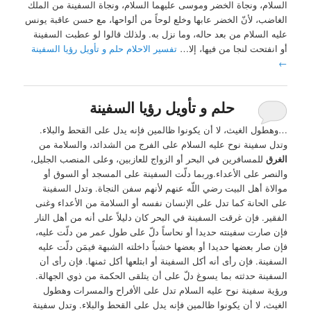
السلام، ونجاة الخضر وموسى عليهما السلام، ونجاة السفينة من الملك
الغاضب، لأنّ الخضر عابها وخلع لوحاً من ألواحها، مع حسن عاقبة يونس
عليه السلام من بعد حاله، وما نزل به. ولذلك قالوا لو عطبت السفينة
أو انفتحت لنجا من فيها، إلا…
تفسير الاحلام حلم و تأويل رؤيا السفينة
←
حلم و تأويل رؤيا السفينة
…وهطول الغيث، لا أن يكونوا ظالمين فإنه يدل على القحط والبلاء.
وتدل سفينة نوح عليه السلام على الفرج من الشدائد، والسلامة من
الغرق
للمسافرين في البحر أو الزواج للعازبين، وعلى المنصب الجليل،
والنصر على الأعداء.وربما دلّت السفينة على المسجد أو السوق أو
موالاة أهل البيت رضي اللّه عنهم لأنهم سفن النجاة. وتدل السفينة
على الحانة كما تدل على الإنسان نفسه أو السلامة من الأعداء وغنى
الفقير. فإن غرقت السفينة في البحر كان دليلاً على أنه من أهل النار
فإن صارت سفينته حديدا أو نحاساً دلّ على طول عمر من دلّت عليه،
فإن صار بعضها حديدا أو بعضها خشباً داخلته الشبهة فيمَن دلّت عليه
السفينة. فإن رأى أنه أكل السفينة أو ابتلعها أكل ثمنها. فإن رأى أن
السفينة حدثته بما يسوغ دلّ على أن يتلقى الحكمة من ذوي الجهالة.
ورؤية سفينة نوح عليه السلام تدل على الأفراح والمسرات وهطول
الغيث، لا أن يكونوا ظالمين فإنه يدل على القحط والبلاء. وتدل سفينة