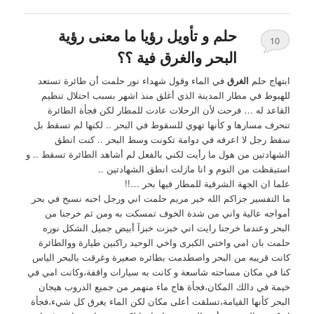
حلم و تأويل رؤيا ما معنى رؤية
10
البحر والغرق فية ؟؟
ابتهاج حلم
الغرق
في الماء وقول شهداء نور حلمت أن طائرة تستعد
للهبوط في مطار المدينة الذي أغلق منذ اشهر بسبب احتلال تنظيم
القاعد له … فرحت لأن الرحلات عادت للمطار لكن فجأة الطائرة
تنحرف مسارها و كأنها تهوي للسقوط في البحر .. لكنها لم تسقط بل
سقط رجل لا اعرفه في دوامة تكونت وسط البحر .. كنت انطق
الشهادتين من هول ما رأيت لكني بالفعل لم أشاهد الطائرة تسقط .. و
استيقظت من النوم و انا مازلت انطق الشهادتين ..
علما ان الجهة الشرقية للمطار فيها بحر …!!
ما التفسير جزاكم الله خير مريم حلمت اني ورجل احبه نسبح في بحر
أمواجه عالية واني من شدة الخوف تمسكت به ومن ثم خرجنا من
البحر وعندما خرجنا رايت اني خبزت خبزآ أبيض جميل الشكل نوره
حلمت بان امي واختي الكبرى واخي الوحيد راكبين طيارة ووالطائرة
كانت قريبه من البحر واصطدمت بطائره صعيرة وغرقت بالبحر الياس
كنا في مكان مساحته شاسعة و كانت به سيارات واقفة،وكانت امي في
خيمة في دالك المكان،فجأة هاج ماء منهمر من جميع الدروب هيجان
البحر كأنها القيامة،تسلقت أعلى مكان لكن الماء يغرق كل شيء،فجأة