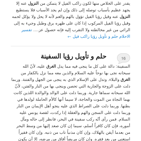
يقدر على الخلاص منها لكون راكب الفيل لا يتمكن من
النزول
عنه إلا
يجهد عظيم بأسباب توصله إلى ذلك وإن لم يجد الأسباب فلا يستطيع
النزول
عنه وقيل رؤيا الفيل تؤول بالهم والغم لأنه لا يحل ولا يؤكل لحمه
وقيل رؤيا الفيل المركوب إذا كان على ظهره برق وطبل وجيء به إلى
الرائي من غير مخالطته ولا التقرب إليه فإنه حصول عز….
تفسير
الاحلام حلم و تأويل رؤيا راكب فيل
←
حلم و تأويل رؤيا السفينة
16
السفينة: دالة على كل ما ينجى فيه مما يدل
الغرق
عليه، لأنّ الله
سبحانه نجى بها نوحاً عليه السلام والذين معه مما نزل بالكفار من
الغرق
والبلاء. وتدل على الإسلام الذي به ينجى من الجهل والفتنة. وربما
دلت على الزوجة والجارية التي تحصن وينجى بها من النار والفتن، لأنّ
الله سبحانه سماها جارية. وربما دلت على الوالد والوالدة اللذين كانت
بهما النجاة من الموت والحاجة، لا سيما أنها كالأم الحاملة لولدها في
بطنها. وربما دلت على الصراط الذي عليه ينجو أهل الإيمان من النار
وربما دلت على السجن والهم والعقلة إذا ركدت، لقصة يونس عليه
السلام. فمن رأى أنّه ركب سفينة في البحر، فانظر إلى حاله ومآل
أموره، فإن كان كافراً أسلم، سيما إن كان صعد إليها من وسط البحر
من بعدما أيقن بالهلاك، وإن كان مذنباً تاب من ذنبه. وإن كان فقيراً
استغنى من بعد فقره. وإن كان مريضاً أفاق من مرضه، إلا أن يكون