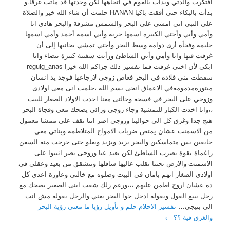
افتكرت والدتي وبدأت بالعوم في اتجاهها لكن وجدتها قد ماتت غرقا.و
بدأت بالبكاء حتى أفقت باكيا HANAN حلمت أن شاء الله خير والصلاة
على النبي اني امشي على البحر والشمس مشرقة والبحر هادي انا
وأمي وأبي وأختي الكبيرة اسمها حرية وأبي اسمه أحمد وأمي اسمها
حليمة وفجأة أرى دوامة وسط البحر وأختي تمشي بجانبها إلى أن
غرقت فيها وانا وأمي وأبي الشاطئ ورأيت سفينة كبيرة بيضاء وانا
ابكي لأن اختي غرقت فما تفسير دلك جزاكم الله خيرا reguig_anas
سقطت مني قلادة في البحر فغاص زوجي لارجاعها فوجد يد انسان
مبتورةمدمومةفي الاعماق انجى بسم الله ،حلمت انى معى اولادى
وزوجي على البحر في فسحة وخالتى معنا اخدت الاولاد الصغار للبيت
،،وانا اخدت الكبار للتمشية وجاء زوجى ورائى يضحك معى وفجاة البحر
هتج جدا وغرق كل الى حوالينا وزوجى اصر اننا نقف على ممشا معمول
من الاسمنت عشان يمتص ضربات الامواج المتلاطمة وبناتى معى
خايفين بس متماسكين والبحر يزيد ويزيد ويعلو حتى خرجت منه السفن
راغماة بقوة تضرب الشاطئ لكن بعيد عنا وزوجى يصر اثبتوا على
الاسمنت والارض تحتنا تقلب عاليها سافلها وتتشقق من بعيد وعقلي في
اولادى الصغار انهم بامان في البيت وصلوه مع خالتى وعاوزة اعدى كل
دة عشان اروح اطمن عليهم ،،،ورغم زلك شفت ابنى الصغير يضحك مع
رجل يبيع الفول ويقولة ادخل جوا البحر يعني والرجل يقوله مش انت
الى بتيجي…
تفسير الاحلام حلم و تأويل رؤيا ما معنى رؤية البحر
والغرق فية ؟؟
←