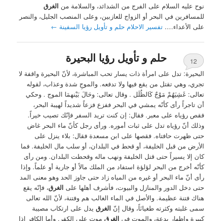
نوح عليه السلام على الفرج من الشدائد، والسلامة من
الغرق
للمسافرين في البحر أو الزواج للعازبين، وعلى المنصب الجليل، والنصر
على الأعداء….
تفسير الاحلام حلم و تأويل رؤيا السفينة
←
حلم و تأويل رؤيا البحيرة
12
البحيرة: تدل على امرأة ذات يسار تحب المباشرة، لأنّ البحيرة واقفة لا
تجري، وهي تقتل من يقع فيها ولا تدفعه. والموجِ شدة وعذاب، لقوله
تعالى: غَشِيَهُمْ مَوْجٌ كَالظُلَل . وقال تعالى: وحَالَ بَيْنهمَا الموج . وحكي
أن تاجراً رأى كأنّه يمشي في البحر ففزع فزعاً شديداً لهيبة البحر،
فقص رؤياه على معبر. فقال: إن كنت تريد السفر فإنّك تصيب خيراً.
وذلك أنّ رؤياه تدل على ثبات أموره. ورأى رجل كأنّ ماء البحر غاض
حتى ظهرت حافتاه. فقصها على ابن مسعدة فقال: بلاء ينزل على
الأرض من قبل الخليفة، أو قحط في البلدان، أو سلب مال الخليفة. فما
كان إلا يسيراً حتى قتل الخليفة ونهب ماله وقحطت البلدان. ومن رأى
كأنّه أخرج من البحر لؤلؤة استفاد من الملك مالاً أو جارية أو علماً. وإذا
رأى أنّ ماء البحر أو غيره من المياه زاد حتى جاوز الحد وهو معنى المد
حتى دخل الدور والمنازل والبيوت، فأشرف أهلها على
الغرق
، فإنّه يقع
هناك فتنة عظيمة. والأصل في الماء الغالب هم وفتنة، لأنّ الله تعالى
سمى غلبته وكثرته طغيانَاً، وقال إنّ
الغرق
يدل على ارتكاب مصيبة
كبيرة وإظهار بدعة، والموت في
الغرق
موت على الكفر. وأما الكافر إذا