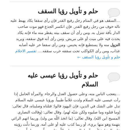
حلم و تأويل رؤيا السقف
…السقف هو في المنام رجل رفيع القدر فإن رأى سقفا يكاد يهبط عليه
ناله خوف من رجل رفيع القدر. فإن انكسر الجذع فهو موت صاحب
الدار بآفة تتنزل به. ومن رأى أن سقف بيته يقطر منه ماء فإنه يكاد
يحدث فيه على ميت أو على مريض. ومن رأى أنه فوق سقفه، ويريد
النزول
منه ولا يستطيع فإنه يحبس. ومن رأى سقفا خر عليه أصابه
عذاب، ومن رأى الكواكب تحت سقفه خرب سقفه….
تفسير الاحلام
حلم و تأويل رؤيا السقف
←
حلم و تأويل رؤيا عيسى عليه
السلام
…يتعجب الناس منه، وعلى حصول العدل والرخاء. والمرأة الحامل إذا
رأت عيسى عليه السلام ولدت غلاماً طبيباً. ورؤيا عيسى عليه السلام
تدل على الشك في الدين، فإن اليهود قالوا: قتلناه وصلبناه، قال تعالى:
(وما قتلوه وما صلبوه ولكن شبّه لهم). وقال تعالى: (وقالت النصارى
المسيح ابن الله). وقال تعالى: (ما اتخذ اللّه من ولد). وربما اتهم الرائي
بتهمة وهو منها بريء، أو ربما كذب عليه أو على أمه. وربما دلّت رؤيته