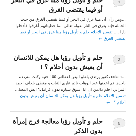
1
أو فيما يقتضي الغرق
…ومن رأى أن ميتا غرق في البحر أو فيما يقتضي
الغرق
من حيث
الجملة فإنه يغرق في النار لقوله تعالى مما خطيئاتهم أغرقوا فأدخلوا
نارا ….
تفسير الاحلام حلم و تأويل رؤيا ميتا غرق في البحر أو فيما
يقتضي الغرق
←
حلم و تأويل رؤيا هل يمكن للانسان
3
أن يعيش بدون أحلام ؟ !
…eslam دكتور يرتدي بلطو ابيض اعطاني 100 حنيه وكنت متردده
باخذها ثم اخذتها عبد الوهاب نائم عاري الثياب و مغطى بلحاف احمد
المراني احلم دائمن ان انا اسوق سياره
بدون
فرامل؟ ايش المعنا…
تفسير الاحلام حلم و تأويل رؤيا هل يمكن للانسان أن يعيش بدون
أحلام ؟ !
←
حلم و تأويل رؤيا معالجة فرج إمرأة
5
بدون الذكر