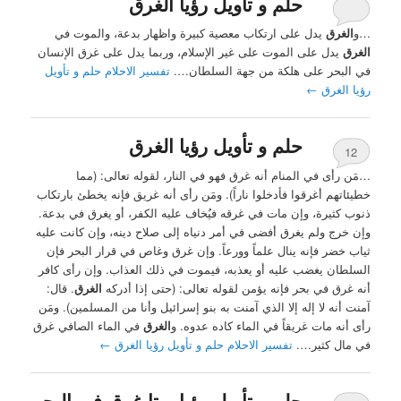
حلم و تأويل رؤيا الغرق
…و
الغرق
يدل على ارتكاب معصية كبيرة واظهار بدعة، والموت في
الغرق
يدل على الموت على غير الإسلام، وربما يدل على غرق الإنسان
في البحر على هلكة من جهة السلطان….
تفسير الاحلام حلم و تأويل
رؤيا الغرق
←
حلم و تأويل رؤيا الغرق
12
…مَن رأى في المنام أنه غرق فهو في النار، لقوله تعالى: (مما
خطيئاتهم أغرقوا فأدخلوا ناراً). ومَن رأى أنه غريق فإنه يخطئ بارتكاب
ذنوب كثيرة، وإن مات في غرقه فيُخاف عليه الكفر، أو يغرق في بدعة.
وإن خرج ولم يغرق أفضى في أمر دنياه إلى صلاح دينه، وإن كانت عليه
ثياب خضر فإنه ينال علماً وورعاً. وإن غرق وغاص في قرار البحر فإن
السلطان يغضب عليه أو يعذبه، فيموت في ذلك العذاب. وإن رأى كافر
أنه غرق في بحر فإنه يؤمن لقوله تعالى: (حتى إذا أدركه
الغرق
. قال:
آمنت أنه لا إله إلا الذي آمنت به بنو إسرائيل وأنا من المسلمين). ومَن
رأى أنه مات غريقاً في الماء كاده عدوه. و
الغرق
في الماء الصافي غرق
في مال كثير….
تفسير الاحلام حلم و تأويل رؤيا الغرق
←
حلم و تأويل رؤيا ميتا غرق في البحر