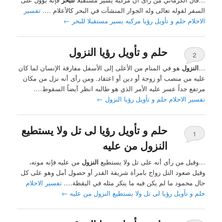
السفر لقوله تعالى وله الجوار المنشآت في البحر كالأعلام ….
تفسير
الاحلام حلم و تأويل رؤيا مركبه يسير مستقبلا للبحر
←
حلم و تأويل رؤيا النزول
2
…
النزول
هو في المنام من الأعلى إلى الأسفل مفارقة الإنسان لما كان
عليه من منصب أو زوجة أو دين أو اعتقاد. ومن رأى أنه نزل من مكان
مرتفع جداً عسر عليه الأمر الذي هو طالبه انظر أيضاً السقوط….
تفسير الاحلام حلم و تأويل رؤيا النزول
←
حلم و تأويل رؤيا لى تل ولا يستطيع
1
النزول من عليه
…وقيل من رأى أنه على تل ولا يستطيع
النزول
من عليه فإنه موته،
وقيل صعود التل زواج بامرأة شريفة القدر أو حصول أمل وهو على كل
حال محمود ما لم يكن فيه ما ينكر مثله في اليقظة….
تفسير الاحلام
حلم و تأويل رؤيا لى تل ولا يستطيع النزول من عليه
←