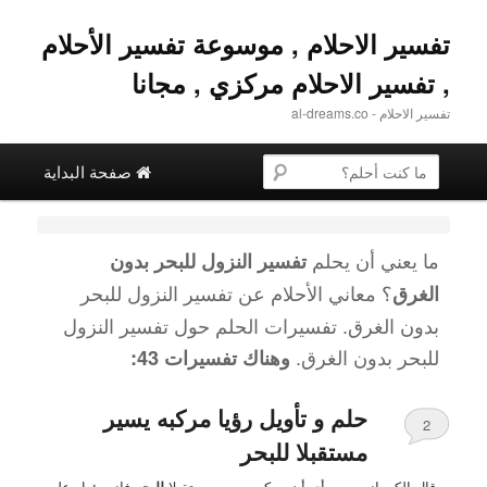
تفسير الاحلام , موسوعة تفسير الأحلام
, تفسير الاحلام مركزي , مجانا
تفسير الاحلام - al-dreams.co
القائمة الرئيسية
البحث عن
تخطي إلى المحتوى الثانوية
التخطي إلى المحتوى الأساسي
صفحة البداية
ما يعني أن يحلم
تفسير النزول للبحر بدون
؟ معاني الأحلام عن
تفسير النزول للبحر
الغرق
بدون الغرق
. تفسيرات الحلم حول
تفسير النزول
للبحر بدون الغرق
.
وهناك تفسيرات 43:
حلم و تأويل رؤيا مركبه يسير
2
مستقبلا للبحر
…قال الكرماني من رأى أن مركبه يسير مستقبلا
للبحر
فإنه يؤول على