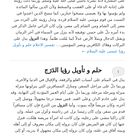
على البشارة لأنه بشّرنا بالنبي صلى اللّه عليه وسلّم. وربما دلّت رؤيته
على إجابة الدعاء أو على الغضب والسخط ولأن الذين سألوا المائدة
ولم يؤمنوا بها ولا بعيسى مسخوا خنازير، كما مسخ الذين اعتدوا في
السبت من قوم موسى عليه السلام قردة. وتدل رؤيته على التردد من
مصر إلى الشام ومن الشام إلى مصر، وإن كان الرائي خامل الذكر في
بدء أمره دلّ على حسن توفيقه لأنه ينزل من السماء في آخر الزمان
ويقتل الدجال ويملأ الأرض عدلاً كما مُلئت ظلماً. وهذا
النزول
يدل على
البركات وهلاك الكافرين ونصر المؤمنين….
تفسير الاحلام حلم و تأويل
رؤيا عيسى عليه السلام
←
حلم و تأويل رؤيا الدَرَج
1
يدل في المنام على أسباب العلو والرفعة، والإقبال في الدنيا والآخرة،
وربما دلّ على مراحل السفر، ومنازل المسافرين التي ينزلونها منزلة
منزلة ومرحلة مرحلة، وربما دلّ على أيام العمر المؤدية إلى النهاية، وقد
يدل على خادم الدار، وعلى العبد. فمن صعد درجا مجهولاً، ووصل إلى
آخره، وكان مريضاً فإنَّه يموت. وأما
النزول
من الدرج فإن كان مسافراً
قدم من سفر، وإن كان رئيسا نزل عن رئاسته وعُزِل من عمله، وإن
كان راكبا مشى على رجليه، وإن كانت له امرأة مريضة هلكت، فنزل
عنها إن كان هو المريض فإن كان نزوله إلى مكان معروف أو إلى أهله
وبيته أفاق من علته، وإن كان نزوله إلى مكان مجهول لا يدريه، أو إلى