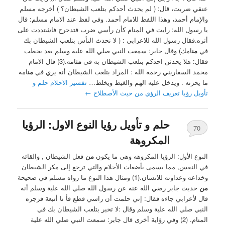
عنقي ضربت، قال: ( لم يحدث أحدكم بتلعب الشيطان؟ ‏) أخرجه مسلم
والإمام أحمد، وهذا اللفظ للامام أحمد. ‏وفي لفظ عند الامام مسلم: قال
يا رسول الله: رايت في المنام كأن رأسي ضرب فتدحرج فاشتددت على
أثره.فقال رسول الله للاعرابي : ( لا تحدث النأس بتلعب الشيطان بك
في
من
امك) وقال جابر: سمعت النبي صلي الله علية وسلم بعد يخطب
فقال: هلا يحدثن احدكم بتلعب الشيطان به في
من
امه.(3) ‏قال الامام
محمد السفاريني رحمه الله : ‏المراد بتلعب الشيطان أنه يري في
من
امه
ما يحزنه . ويدخل عليه الهم والغيظ ويخلط…
تفسير الاحلام حلم و
تأويل رؤيا تعريف الرؤي من حيث الأصطلاح
←
حلم و تأويل رؤيا النوع الاول: الرؤيا
70
المكروهة
النوع الأول: ‏الرؤيا المكروهه وهي ما يكون
من
فعل الشيطان , والقائه
في النفس, مما يسمى بأضغاث الأحلام والتي ترجع إلى مكر الشيطان
وخداعه وعداوته للانسان.(1) ‏ومثال هذا النوع ما رواه مسلم في صحيحة
من
حديث جابر رضي الله عنه عن رسول الله صلي الله علية وسلم أنه
قال لأعرابي جاءه فقال: إني حلمت أن راسي قطع فأ نا أتبعة فزجره
النبي صلي الله علية وسلم وقال :لا تخبر بتلعب الشيطان بك في
المنام. (2) ‏وفي رؤاية أخرى قال جابر: سمعت النبي صلي الله علية