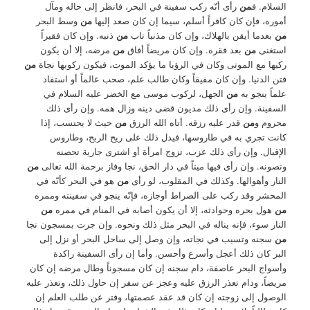
السلام. ف
من
رأى أنّه ركب سفينة في البحر، فانظر إلى حاله ومآل
أموره، فإن كان كافراً أسلم، سيما إن كان صعد إليها
من
وسط البحر
من
بعدما أيقن بالهلاك، وإن كان مذنباً تاب
من
ذنبه. وإن كان فقيراً
استغنى
من
بعد فقره. وإن كان مريضاً أفاق
من
مرضه، إلا أن يكون
ركبها مع الموتى وكان في الرؤيا ما يؤكد الموت، فيكون ركوبها نجاة
من
فتن الدنيا. وإن كان مفيقاً وكان طالب علم، صحب عالماً أو استفاد
علماً ينجو به
من
الجهل، لركوب موسى مع الخضر عليه السلام في
السفينة. وإن رأى ذلك مديون قضى دينه وزال همه. وإن رأى ذلك
محروم و
من
قدر عليه رزقه. أتاه الله الرزق
من
حيث لا يحتسب، إذا
كانت تجري به في طاروسها، فيدل ذلك على ريح الربح، وطاروس
الإقبال. وإن رأى ذلك عزب، تزوج امرأة أو اشترى جارية تحصنه
وتصونه. وإن رأى فيها ميتاً في دار الحق، نجا وفاز برحمة الله تعالى
من
النار وأهوالها. وكذلك في المقلوب، لو رأى
من
هو في البحر كأنّه في
المحشر وقد ركب على الصراط أوجازه، فإنّه ينجو في سفينته وممره
من
هول بحره وحوادثه، إلا أن يكون أصابه في المنام في ممره
من
النار سوء، فإنه يناله في البحر مثل ذلك ونحوه. وإن جرت بمسجون نجا
من
سجنه وتسبب في نجاته، وإن وصل إلى ساحل البحر أو نزل إلى
البر كان ذلك أعجل وأسرع وأحسن. وأما إن رأى السفينة راكدة
وأسواج البحر عاصفة، دام سجنه إن كان مسجوناً وطال مرضه إن كان
مريضاً، ودام تعذر الرزق عليه وعجز عن سفر إن حاول ذلك، وتعذر عليه
الوصول إلى زوجته إن كان قد عقد عصمتها، وفتر عن طلب العلم إن