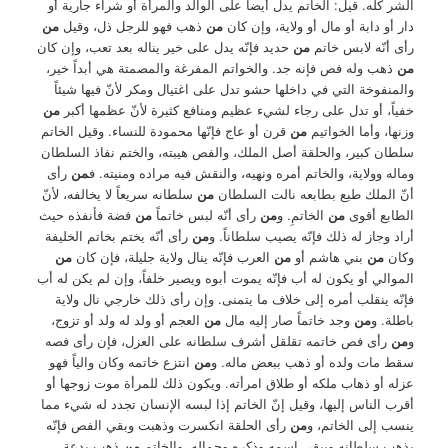
الشر كله. قيل: الخاتم يدل أيضاً على الوالد والمرأة أو شراء جارية أو
دار أو دابة أو مال أو ولاية، وإن كان
من
ذهب فهو للرجل ذل، وقيل
من
رأى أنّه لابس خاتم
من
حديد فإنّه يدل على خير يناله بعد تعب، وإن كان
من
ذهب وله فص فإنه جد. والخواتم المفرغة والمصمتة هي أبداً خير،
والمنفوخة التي في داخلها حشو تدل على اغتيال ومكر لأنّ فيها شيئاً
خفياً، أو تدل على رجاء لشيء عظيم ومنافع كثيرة لأنّ عظمها أكبر
من
وزنها، وأما الخواتيم
من
قرن أو عاج فإنّها محمودة للنساء. وقيل الخاتم
سلطان كبير، والحلقة أصل الملك، والفص هيبته، والختم نفاذ السلطان
وماله وولاية، والخاتم أمره ونهيه، والنقش فيه مراده ومنيته. ف
من
رأى
أنّ الملك طبع بطابعه نالت السلطان
من
سلطانه سريعاً لا يخالفه، لأنّ
الطابع أقوى
من
الخاتمِ. و
من
رأى أنّه لبس خاتماً
من
فضة فأنفذه حيث
أراد وجاز له ذلك فإنّه يصيب سلطاناً. و
من
رأى أنّه يختم بخاتم الخليفة
وكان
من
بني هاشم أو
من
العرب فإنّه ينال ولاية جليلة، فإن كان
من
الموالي أو يكون له أب فإنّه يموت أبوه ويصير خلفاً، وإن لم يكن له أب
فإنّه ينقلب أمره إلى خلاف ما يتمنى. وإن رأى ذلك خارجي نال ولاية
باطلة. و
من
وجد خاتماً صار إليه مال
من
العجم أو ولد له ولد أو تزوج،
و
من
رأى فص خاتمه تقلقل أشرف سلطانه على العزل، فإن رأى فصه
سقط مات ولده أو ذهب ببعض ماله. و
من
انتزع خاتمه وكان والياً فهو
عزله أو ذهاب ملكه أو طلاق امرأته. ويكون ذلك للمرأة موت زوجها أو
أقرب الناس إليها، وقيل إنّ الخاتم إذا لبسه الإنسان تجدد له شيء مما
ينسب إلى الخاتم، و
من
رأى الحلقة انكسرت وذهبت وبقي الفص فإنّه
يذهب سلطانه ويبقى اسمه وذكره وجماله. والخاتم
من
ذهب بدعة