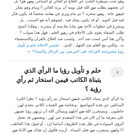
وهو تحت سيطرة البحث عن العلاج أو العائن أو الساحر, و
من
هو؟ بل
ان بعضهم يطلب
من
الله قبل نومه أن يرية العائن !! وينام وهو يفكر
في
من
عانة , و
من
سحره ؟ ثم ينام ويرى في
من
امه شخصأ قد يكون فكر
فيه قبل النوم , أو قد يكون يشك فيه , فيتوهم أنه هو السبب , بل
ويشرع في خطوات الأخذ
من
بقايا ملابسه أو مشربه , وهكذا أصبح
طلب الشفاء يقوم ‏على الأحلام في ز
من
العلم , فهل هذا صواب ؟
‏وأكرر هنا أنني لست ضد أحد , ولست ضد العلاج بالقران ‏والاستشفاء
به , ولكني مع العلم ضد الجهل , الذي…
تفسير الاحلام حلم و تأويل
رؤيا مشروعية القراءة على المرضى من الرجال والنساء؟
←
حلم و تأويل رؤيا ما الرأي الذي
4
يتبناة الكاتب فيمن استخار ثم رأي
رؤية ؟
ما الرأي الذي يتبناة الكاتب في
من
استخار ثم رأي رؤية ؟ نظرا لكثرة
السائلين عن هذة المواضيع , وبخاصة
من
الفتيات اللاتي يتقدم لهن
خاطبون , ويستخرن الله
من
أجلهم ويسألن الله أن يريهن رؤيا تعينهن
على معرفة ما إن كان في هذا المتقدم خير لهن ، وبعضهن قد تجعل
الرؤى المتولدة في ظل هذه الظروف أساسا لرد ، أو قبول هذا الخاطب
!!! ول
من
يستغرب
من
فعل النساء ، أزيده فأقول إن هناك
من
الآباء
من