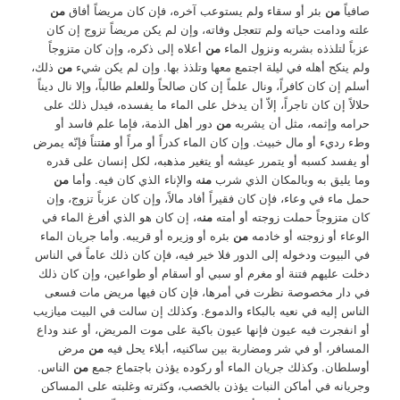
صافياً
من
بئر أو سقاء ولم يستوعب آخره، فإن كان مريضاً أفاق
من
علته ودامت حياته ولم تتعجل وفاته، وإن لم يكن مريضاً تزوج إن كان
عزباً لتلذذه بشربه ونزول الماء
من
أعلاه إلى ذكره، وإن كان متزوجاً
ولم ينكح أهله في ليلة اجتمع معها وتلذذ بها. وإن لم يكن شيء
من
ذلك،
أسلم إن كان كافراً، ونال علماً إن كان صالحاً وللعلم طالباً، وإلا نال ديناً
حلالاً إن كان تاجراً، إلاّ أن يدخل على الماء ما يفسده، فيدل ذلك على
حرامه وإثمه، مثل أن يشربه
من
دور أهل الذمة، فإما علم فاسد أو
وطء رديء أو مال خبيث. وإن كان الماء كدراً أو مراً أو
من
تناً فإنّه يمرض
أو يفسد كسبه أو يتمرر عيشه أو يتغير مذهبه، لكل إنسان على قدره
وما يليق به وبالمكان الذي شرب
من
ه والإناء الذي كان فيه. وأما
من
حمل ماء في وعاء، فإن كان فقيراً أفاد مالاً، وإن كان عزباً تزوج، وإن
كان متزوجاً حملت زوجته أو أمته
من
ه، إن كان هو الذي أفرغ الماء في
الوعاء أو زوجته أو خادمه
من
بئره أو وزيره أو قريبه. وأما جريان الماء
في البيوت ودخوله إلى الدور فلا خير فيه، فإن كان ذلك عاماً في الناس
دخلت عليهم فتنة أو مغرم أو سبي أو أسقام أو طواعين، وإن كان ذلك
في دار مخصوصة نظرت في أمرها، فإن كان فيها مريض مات فسعى
الناس إليه في نعيه بالبكاء والدموع. وكذلك إن سالت في البيت ميازيب
أو انفجرت فيه عيون فإنها عيون باكية على موت المريض، أو عند وداع
المسافر، أو في شر ومضاربة بين ساكنيه، أبلاء يحل فيه
من
مرض
أوسلطان. وكذلك جريان الماء أو ركوده يؤذن باجتماع جمع
من
الناس.
وجريانه في أماكن النبات يؤذن بالخصب، وكثرته وغلبته على المساكن