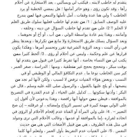
يتقدم له خاطب لابنته ، فيكتب لي ويسألني ، بعد الاستخارة عن أحلام
رآها ، وقد تكون رؤى ، وهو حائر أمامها ؛ هل يمضي الخطبة أو يرد
الخاطب ؟ ولي هنا عدة وقفات ، آمل تأملها والتمعن فيها ل
من
يندرج
عليه الوصف السابق : 1/
من
تقدم لها خاطب فعليها سلوك طريق العلم
لا الحلم !! 2/ على
من
تقدم لها خاطب السؤال عن دينه ، وخلقه ،
وأمانته ، وهذا يتم عادة بواسطة الولي ،
من
أب ، أو أخ أو نحوهما ،
وبعد السؤال يسلك طريق الاستخارة ولا مانع
من
تكرارها ، وبعدها ينظر
في رأي البنت ، وبعد الرؤية الشرعية تقرر وتحسم أمرها ، وهكذا يكون
قرارها عن علم وحكمة ، وليس عن أحلام أو رؤى . 3/ ألحظ كثيرا م
من
يكتب لي
من
النساء بخاصة ، أنها تفرط كثيرا في قبول
من
يتقدم لها
بوقت مبكر ، وتتحجج بحجج غير
من
طقية ، ومنها : الدراسة ، صغر العمر ،
كبر سن الخاطب نوعا ما ، عدم التكافؤ المالي أو الوظيفي أو في
النسب ، وبعض هؤلاء الفتيات ترفض لا لسبب ، ولكن لأنها لم تجد
من
ينصحها ، أو يلح عليها بالقبول ، والرسول صلى الله عليه وسلم ، قال عن
البكر : وأذنها سكوتها … كدليل على الحياء ، أو عدم القدرة في التصريح
بالموافقة ، فيظن م
من
حولها أنها رافضة ، وهذا يدعوني لأن أقول إن
على الولي مهمة كبيرة في تسيير الزواج وإمضائه ، أو عرقلته – إن صح
التعبير – . 4/ على ولي المرأة أو الفتاة عدم إقحام الأحلام أو الرؤى في
اتخاذه لقراره ،إما بالموافقة أو عدمها ، وغالب الأحلام التي ترى وتتولد
في مثل هذه الظروف ، هي
من
قبيل الأضغاث التي هي
من
حديث
النفس . 5/ على الفتيات عدم التفريط بأول العمر ، ولتعلم أنها كلما
عجلت بسن زواجها كان خيرا لها ، وتستطيع بالحب والعشرة والتراضي