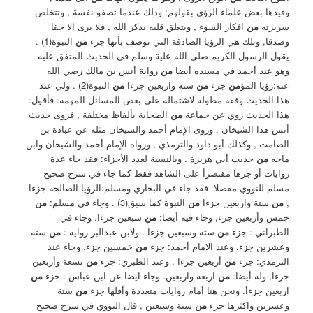
وقيدها بعض علماء الرؤى ‏بقولهم: وذلك عندما تصفو نفسة , وتتخلص
سريرته
من
افكار السوء , ويتعلق قلبه بذكر الله , فلا يرى الا حقا
وصدقا, وتلك هي الرؤيا الصادقة ‏التي توصف بأنها جزء
من
النبوة(1) .
يقول الرسول الكريم صلي الله علية وسلم في الحديث المتفق عليه
وهو عند أحمد في مسنده أيضآ
من
رواية أنس بن مالك رضي الله
عنه:رؤيا المؤ
من
جزء
من
سته واربعين جزءا
من
النبوة(2) . ‏ولي عند
هذا الحديث وقفة مطولة لاشتماله على بعض المسائل المهمة: ‏فأقول:
هذا الحديث روي عن جماعة
من
الصحابة بألفاظ مختلفة , فروى حديث
أنس هذا الشيخان , وروى الإمام أحمد والشيخان مثله عن عبادة بن
الصامت , وكذلك أبو داود والترمذي , ورواه الإمام أحمد والشيخان وابن
ماجه
من
حديث أبي هريرة . ‏وبالنسبة لعدد الأجزاء: فقد جاء عدة
روايات أو جزها مقتصرأ على الشاهد فقط كما جاء في شرح صحيح
مسلم للنووي مفصلا: ‏فقد جاء في البخاري ومسلم:الرؤيا الصالحة جزءا
,
من
ستة واربعين جزءا
من
النبوة كما سبق(3) . ‏وجاء في مسلم:
من
خمس وأربعين جزء, وجاء فيه أيضا:
من
سبعين جزءا. ‏وجاء في
الطبراني : جزء
من
ستة وسبعين جزءا ‏. ولابن عبدالبر رواية :
من
ستة
وعشرين جزء. وعند الامام أحمد: جزء
من
خمسين جزء. وجاء عند
الترمذي: جزء
من
أربعين جزءا ‏. ‏وعند الطبري: جزء
من
تسعة وأربعين
جزءا, وله أيضا:
من
اربعة واربعين. ‏وجاء ايضا عن ابن عباس : جزء
من
اربعين جزءأ. ‏ونحن هنا أمام روايات متعددة وأقلها جزء
من
ستة
وعشرين واكثرها جزء
من
ستة وسبعين , قال النووي في شرح صحيح