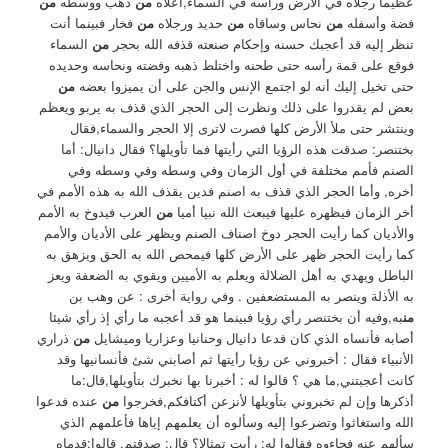
عظيما رجلاه في الأرض ورأسه في السماء,أعلاه
من
ذهب ووسطه
من
فضة وأسفله
من
نحاس وساقاه
من
حديد ورجلاه
من
فخار فبينما أنت
تنظر إليه قد أعجبك حسنه وإحكام صنعته قذفه الله بحجر
من
السماء
فوقع على قمة رأسه حتى طحنه واختلط ذهبه وفضته ونحاسه وحديده
حتى تخيل إليك أنه لو اجتمع الإنس والجن على أن يميزوا بعضه
من
بعض لم يقدروا على ذلك ونظرت إلى الحجر الذي قذف به يربو ويعظم
وينتشر حتى ملأ الأرض كلها فصرت لاترى إلا الحجر والسماء,فقال
بختنصر: صدقت هذه الرؤيا التي رأيتها فما تأويلها؟ فقال دانيال: أما
الصنم فأمم مختلفة في أول الزمان وفي وسطه وفي وسطه وفي
أخره, وأما الحجر الذي قذف به اصنم فدين يقذف الله به هذه الأمم في
أخر الزمان فيظهره عليها فيبعث الله نبيا أميا
من
العرب فيدوخ به الأمم
والأديان كما رأيت الحجر دوخ اصناف الصنم ويظهر على الأديان والأمم
كما رأيت الحجر ظهر على الأرض كلها فيمحص الله به الحق ويزهق به
الباطل ويهدي به أهل الضلالة ويعلم به الأميين ويقوي به الضعفة ويعز
به الأذلة وينصر به المستضعفين . وفي رواية أخرى : عن وهب بن
من
به,وفيه أن بختنصر رأي رؤيا فبينما هو قد أعجبه ما رأي إذ رأي شيئا
أصابه فأنساه الذي كان فدعا دانيال وحنانيا وعزاريا وميشايل
من
ذراري
الأنبياء فقال : أخبروني عن رؤيا رأيتها ثم أصابني شئ فأنسانيها وقد
كانت أعجبتني,ما هي ؟ قالوا له : أخبرنا بها نخبرك بتأويلها,قال:ما
أذكرها وإن لم تخبروني بتأويلها لأنزعن أكتافكم,فخرجوا
من
عنده فدعوا
الله واستغاثوا وتضرعوا إليه وسألوه أن يعلمهم إياها فأعلمهم الذي
سألهم عنه فجاءوه فقالوا له: رأيت تمثالا؟ قال: صدقتم, قالوا:قدماه