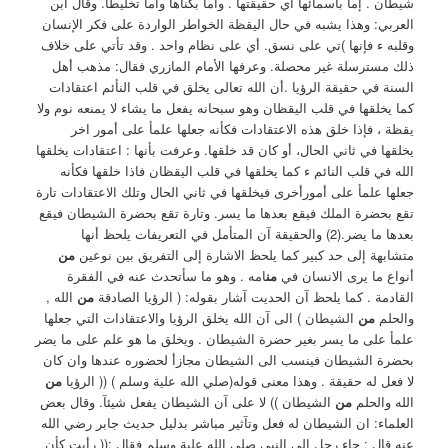
شيطان . إما بأسمائها أي حقيقتها . واما بكناها واما تخليطأ. وقال ابن
العربي: وهذا يشبه في حال اليقظة الخواطر الواردة على فكر الإنسان
وقلبه ء فإنها )تي على نسق. أي على نظام واحد . وقد تأتي على خلاف
ذلك مسترسلة غير محصلة. ‏وعرفها الأمام المازري فقال: مذهب أهل
السنة في حقيقة الرؤيا .أن الله تعالى يخلق في قلب النأئم اعتقادات
كما يخلقها في قلب اليقظان وهو سبحانه يفعل ما يشاء لا يمنعه نوم ولا
يقظة ، فإذا خلق هذه الاعتقادات فكأنه جعلها علمأ على أمور اخر
يخلقها في ثاني الحال، أو كان قد خلقها. وعرفت بأنها : اعتقادات يخلقها
الله في قلب النائم ء كما يخلقها في قلب اليقظان فاذا خلقها فكأنه
جعلها علمأ على أمورأخرى فيخلقها في ثاني الحال وتلك الاعتقادات تارة
تقع بحضرة الملك فيقع بعدها ما يسر. وتارة تقع بحضرة الشيطان فيقع
بعدها ما يضر.(2) ‏والحقيقة آن المتأمل في التعريفات يلحظ أنها
متشابهة إلى حد كبير كما يلحظ الاشارة إلى التفريق بين نوعين
من
أنواع ما يرى الانسان في
من
امه . وهو ما سأتحدث عنه في الفقرة
القادمة . كما يلحظ آن الحديت آشار ‏بقوله: ( الرؤيا الصادقة
من
الله ,
والحلم
من
الشيطان ) ‏الى آن الله يخلق الرؤيا والاعتقادات التي جعلها
علمأ على ما يسر بغير حضرة الشيطان . ويخلق ما هو علم على ما يضر
بحضرة الشيطان فينسب الى الشيطان مجازأ لحضوره عندها وان كان
لا فعل له حقيقة . وهذا معنى قوله(صلي الله علية وسلم ) (( الرؤيا
من
الله ‏والحلم
من
الشيطان )) ‏لا على آن الشيطان يفعل شيئآ. ‏وقال بعض
العلماء: ان الشيطان له فعل وتآثير مباشر بدليل حديث جابر رضي الله
عنه قال : جاء رجل إلى النبي صلي الله علية وسلم فقال :(( رأيت كأن