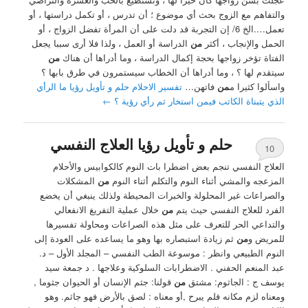
والتفاهم مع الزوج بحث أي موضوع ؛ أن تدرس ، أو تكمل دراستها ، أو
تعمل….الخ 6/ إن التجربة قد دلت على أن المرأة تفضل الزواج ، أو
الحمل والإنجاب ، أكثر
من
الدراسة أو العمل ، ولذا فلا أرى سببا يجعل
الفتاة تؤخر زواجها بحجة إكمال الدراسة ، وما أدراها أن هناك
من
سيتقدم لها ؟ ، وما أدراها أن الخطاب سيستمرون في طرق بابها ؟
واسألوا كثيرا م
من
فاتهن…
تفسير الاحلام حلم و تأويل رؤيا ما الرأي
الذي يتبناة الكاتب فيمن استخار ثم رأي رؤية ؟
←
حلم و تأويل رؤيا العلاج النفسي
10
العلاج النفسي تنجم بعض اضطرا بات النوم كالكوابيس والأحلام
المزعجه والمشي أثناء النوم والتكلم أثناء النوم
من
المشكلات
والصراعات غير المحلولة والخبرات المحيطة ولذلك ينبغي أن يخضع
الفرد للعلاج النفسي حيث يتم
من
خلال عملية التفريغ الانفعالي
والتداعي الحر للتعرف على مثل هذه الصراعات ومحاولة تفسيرها
للمريض و
من
ثم زيادة استبصاره بها وهو ما يساعده على العودة إلى
النوم الطبيعي وانظر : موسوعة الطب النفسي – المجلد الأول – د.
عبد المنعم الحفني . الاضطرابات السلوكية وعلاجها . د جمعة سيد
يوسف ج : الجاثوم: مشتق
من
قولنا: جثم الإنسان أو الحيوان جثوما ,
ومعناه لزم مكانه فلم يبرح ,أو معناه : لصق بالأرض فهو جاثم. وهو