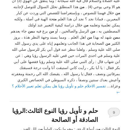
عليه الصلاة والسلام قال فية الله سبحانة : وما ينطق عن الهوي (3) ان
هو الا وحي يوحي (4) . ‏
من
هذا المنطلق نحلل السؤال للتوصل لإجابته
من
خلال فهمنا للنصوص ، وبإستعراضنا للقصص التي وردت عن كبار
المعبرين ، فماذا نجد ؟ ‏نجد أن هذا العلم
من
حة الهية في أصلة ، ولكنه
يمكن تعلمية وتعلمه
من
خلال دراسة كيفية التعبير عند اولئك
المصطفين به ،
من
الرسل والصالحين ، أو
من
برع فيه م
من
جاء بعدهم
م
من
شهد له بهذا
من
اهل العلم . ‏ ومما يسند وجهة النظر هذة ، بروز
الكثير
من
الصحابة في هذا الجانب وتعلمهم إياه على يدي رسول الله
صلي الله علية وسلم . ولعلنا ننظر عند قول أبي بكر للرسول صلي الله
علية وسلم في احدى المرات حين قص عليه الرسول رؤيا وهي : ‏عن
ابن شهاب قال : رأى النبي صلي الله علية وسلم رؤيا فقصها على أبي
بكر فقال : يا أبا بكر ، رأيت كاني استبقت أنا وأنت درجة فسبقتك
بمرقاتين ونصف ، فقال:يا رسول الله ، يقبضك الله الي رحمتة ومغفرته
وأعيش بعدك سنتين ونصفأ ، ذكره السيوطي في الخصائص الكبري
وعزاة…
تفسير الاحلام حلم و تأويل رؤيا هل يمكن تعلم تعبير الأحلام ؟
←
حلم و تأويل رؤيا النوع الثالث:الرؤيا
9
الصادقة أو الصالحة
النوع الثالث
من
أنواع الرؤى : ‏وهو ما يكون الهامأ
من
الل للعبد ,