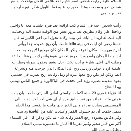
السلام عليكم رايت شخص اسم حكيم اخذ هاتفي النقال ويتحدث به مع
شخص اخر و سمعت وهذا الاخير رد عليه فما التاويل شكرا نوره ارجو
تفسير حلمي
رأيت شحص احبه في المنام كنت اراقبه بعد فتره جلست معه انا واختي
ولاحظ علي وقام بطردي بعد مرور بعض
من
الوقت ذهبت اليه وتحدثت
اليه قلت له اريد ان ابات في بيتك وكانه تحول الى اخي الكبير ثم قال
حسنا رضى ان ابات في بيته lollo حلمت بأن ريح شديدة جدا وبأني
أخرج
من
بيت بمكان أعرفه ولكن المكان كان مهجورا لايوجد به أحد
ابدا وبدا المكان واسع وبدأت ريح تجرني بقوة واتحرك بسرعةأنا خائفة
وصلت الى اعلى شارع ورأيت ثلاث رجال بشعر وذقون طويله ونظرات
غليظة ازداد خوفي وردتني ريح الى المكان الذي خرجت
من
ه وبسرعة
ايضا ولكن لم تكن ريح معها غبرة او رمل وكانت ريح تضرب في جسمي
بقوة شديدة نصيرة رؤية اني نجحت في الباكالوربا و جميع الناس تهنئني
بهذا النجاح
انا عزباء عمري 23 سنة اكملت دراستي اماني الحارثي حلمت بان بنت
عمتي ماتت فجاءه
من
غير سابق مره او اي شي اخر لكن ذهبت الي
المستشفى وماتت فجاءه واتى الخبر بأنها ماتت ما تفسير هذا الحلم
ميمي حلمت أن تم خسوف القمر وأطلعت عليه
من النافذة
ودعيت
وفي دقايق معدودة رجع القمر وكأنه شئ لم يكن ولاكن كان في السماء
أكثر
من
قمر صغير وكبير تقريبا 6 أقمار ما تفسيرة ميمي السلام
وعليكم ورحمة الله