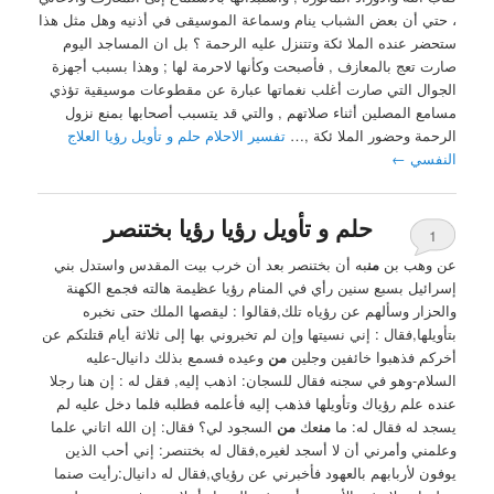
، حتي أن بعض الشباب ينام وسماعة الموسيقى في أذنيه وهل مثل هذا
ستحضر عنده الملا ئكة وتتنزل عليه الرحمة ؟ ‏بل ان المساجد اليوم
صارت تعج بالمعازف , فأصبحت وكأنها لاحرمة لها ; وهذا بسبب أجهزة
الجوال التي صارت أغلب نغماتها عبارة عن مقطوعات موسيقية تؤذي
مسامع المصلين أثناء صلاتهم , والتي قد يتسبب أصحابها بمنع نزول
الرحمة وحضور الملا ئكة ,…
تفسير الاحلام حلم و تأويل رؤيا العلاج
النفسي
←
حلم و تأويل رؤيا رؤيا بختنصر
1
عن وهب بن
من
به أن بختنصر بعد أن خرب بيت المقدس واستدل بني
إسرائيل بسبع سنين رأي في المنام رؤيا عظيمة هالته فجمع الكهنة
والحزار وسألهم عن رؤياه تلك,فقالوا : ليقصها الملك حتى نخبره
بتأويلها,فقال : إني نسيتها وإن لم تخبروني بها إلى ثلاثة أيام قتلتكم عن
أخركم فذهبوا خائفين وجلين
من
وعيده فسمع بذلك دانيال-عليه
السلام-وهو في سجنه فقال للسجان: اذهب إليه, فقل له : إن هنا رجلا
عنده علم رؤياك وتأويلها فذهب إليه فأعلمه فطلبه فلما دخل عليه لم
يسجد له فقال له: ما
من
عك
من
السجود لي؟ فقال: إن الله اتاني علما
وعلمني وأمرني أن لا أسجد لغيره,فقال له بختنصر: إني أحب الذين
يوفون لأربابهم بالعهود فأخبرني عن رؤياي,فقال له دانيال:رأيت صنما