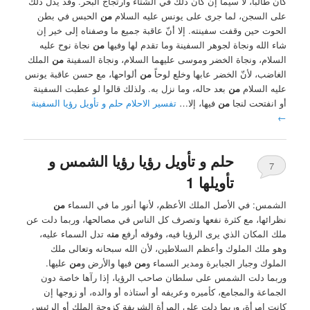
كان طالباً، لا سيما إن كان ذلك في الشتاء وارتجاج البحر. وقد يدل ذلك
على السجن، لما جرى على يونس عليه السلام
من
الحبس في بطن
الحوت حين وقفت سفينته. إلا أنّ عاقبة جميع ما وصفناه إلى خير إن
شاء الله ونجاة لجوهر السفينة وما تقدم لها وفيها
من
نجاة نوح عليه
السلام، ونجاة الخضر وموسى عليهما السلام، ونجاة السفينة
من
الملك
الغاضب، لأنّ الخضر عابها وخلع لوحاً
من
ألواحها، مع حسن عاقبة يونس
عليه السلام
من
بعد حاله، وما نزل به. ولذلك قالوا لو عطبت السفينة
أو انفتحت لنجا
من
فيها، إلا…
تفسير الاحلام حلم و تأويل رؤيا السفينة
←
حلم و تأويل رؤيا رؤيا الشمس و
7
تأويلها 1
الشمس: في الأصل الملك الأعظم، لأنها أنور ما في السماء
من
نظرائها، مع كثرة نفعها وتصرف كل الناس في مصالحها، وربما دلت عن
ملك المكان الذي يرى الرؤيا فيه، وفوقه أرفع
من
ه تدل السماء عليه،
وهو ملك الملوك وأعظم السلاطين، لأن الله سبحانه وتعالى ملك
الملوك وجبار الجبابرة ومدير السماء و
من
فيها والأرض و
من
عليها.
وربما دلت الشمس على سلطان صاحب الرؤيا، إذا رآها خاصة دون
الجماعة والمجامع، كأميره وعريفه أو أستاذه أو والده، أو زوجها إن
كانت امرأة، وربما دلت على المرأة الشريفة كزوجة الملك أو الرئيس