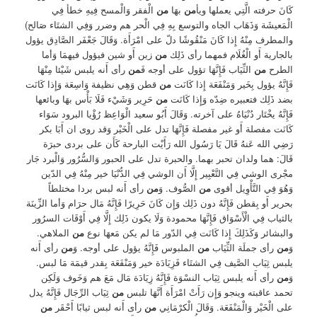
كَانَ حرفته الَّتِي يعملها ويأ
من
بهَا
من
الْفقر وَالْمسح فِيهِ خطأ فِي
الْمَعيشَة وَذَهَاب الجاه والتوسع بِهِ فِي الْحر هم وضرر وَفِي الشتَاء صَالح)
والمطرف مِنْهُ إِذا كَانَ مَنْقُوشًا دلّ على امْرَأَة. وَقَالَ جَعْفَر الصَّادِق يؤول
بالجارية أَو الْغُلَام فمهما رأى ذَلِك
من
زين أَو شين فيؤول فيهمَا وَأما
الطرح
من
الثِّيَاب فَإِنَّهَا تؤول على أوجه فَ
من
رأى أَنه يلبس شَيْئا مِنْهَا
فَإِنَّهُ يؤول بِخَير وَمَنْفَعَة إِذا كَانَت
من
قطن وَهِي نظيفة وَاسِعَة وَإِذا كَانَت
بضد ذَلِك فتعبيره ضِدّه وَإِذا كَانَت
من
حَرِير وَشَيْء فَلَا بَأْس بهَا وبائعها
فَإِنَّهُ يخْتَار دُنْيَاهُ على آخرته. وَقَالَ أَبُو سعيد الْوَاعِظ رُؤْيا البرود سَوَاء
كَانَت مفصلة أَو غير مفصلة فَإِنَّهَا تدل على الْخَيْر وَقد روى ان أَبَا بكر
رَضِي الله عَنهُ قَالَ يَا رَسُول الله رَأَيْت البارحة كَأَن على بردى حبرَة
قَالَ: هما ولدان تحبر بهما. والحبرة تدل على الحبور وَالسُّرُور وَالْبرد جَار
مجْرى الوشي فِي التَّعْبِير إِلَّا أَن الوشي فِي الدُّنْيَا خير مِنْهُ فِي الدّين
وَهُوَ فِي التَّأْوِيل أقوى
من
الصُّوف. وَ
من
رأى أَنه لبس بردا مختلطاً
بحرير أَو بِقطن فَإِنَّهُ دون ذَلِك وَإِن كَانَ حَرِيرًا فَإِنَّهُ مَال حرَام وَأما الزِّينَة
بالثياب فِي الْأَسْوَاق فَإِنَّهَا محمودة وَلَا يكون ذَلِك إِلَّا فِي أَوْقَات السرُور
والبشائر وَكَذَلِكَ إِذا كَانَت فِي الدّور مَا لم يكن مَعهَا نوع
من
الملاهي.
وَ
من
رأى جملَة الثِّيَاب
من
الملبوس فَإِنَّهُ يؤول على أوجه. وَ
من
رأى أَنه
يلبس ثِيَاب الصَّيف فِي الشتَاء فَزِيَادَة خير وَمَنْفَعَة بِقدر قيمَة مَا لبس.
وَ
من
رأى أَنه يلبس ثِيَاب النسْوَة فَإِنَّهُ زِيَادَة مَال مَعَ هم وَخَوف وَلَكِن
تحمد عاقبته وينجو وَإِن رَأَتْ امْرَأَة أَنَّهَا تلبس
من
ثِيَاب الرِّجَال فَإِنَّهُ يدل
على الْخَيْر وَالْمَنْفَعَة. وَقَالَ الْكرْمَانِي
من
رأى أَنه لبس ثيابًا أَحْقَر
من