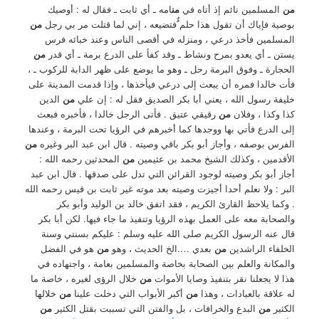
من
المسلمين نائم إذ أتاه في
من
امه ـ أي ثابت ـ فقال له : أوصيك
بوصية فإياك أن تقول هذا حلم ٌٌفتضيعه ، إني لما قتلت مر بي رجل
من
المسلمين فأخذ درعي ، ومنزله في أقصى الناس وعند خبائه فرس
يستن ـ أي يعدو بمرح ونشاط ـ وقد كفأ على الدرع برمة ـ أي قدر
من
الحجارة ـ وفوق البرمة رحل ـ وهو ما يوضع على ظهر الدابة للركوب ـ ،
فأت خالدا فمره أن يبعث إلى درعي فيأخذها ، وإذا قدمت المدينة على
خليفة رسول الله ، يعني أبا بكر الصديق فقل له : إن علي
من
الدين
كذا وكذا ، وفلان
من
رقيقي عتيق . فأتى الرجل خالدا ، فأخبره فبعث
إلى الدرع فأتي بها ووجدها كما أخبرهم في الرؤيا تحت البرمة ، وعندها
الفرس بوصفه ، وأجاز أبو بكر باقي وصيته . قال ابن عبد البر وغيره
من
الأقدمين ، وكذلك الشيخ محمد بن عثيمين
من
المحدثين رحمه الله :
أجاز أبو بكر وصيته لوجود القرائن التي تدل على صدقها . قال ابن عبد
البر : ولا نعلم أحدا أجيزت وصيته بعد موته غير ثابت بن قيس رحمه الله
. وكما يلاحظ القارئ الكريم ، فقد اتفق خالد بن الوليد وأبو بكر
والصحابة معه على العمل بهذه الرؤيا وتنفيذ ما جاء فيها. لكن أبا بكر
قال عنه الرسول الكريم صلى الله عليه وسلم : عليكم بسنتي وسنة
الخلفاء الراشدين
من
بعدي ….الخ الحديث ، وهو
من
هو في الفضل
والمكانة والعلم بين الصحابة بخاصة والمسلمين بعامة ، واجتهاده في
هذا لا يجعلنا نقر بتنفيذ وصايا الأموات
من
خلال الرؤى لغيره ، خاصة ما
له علاقة بالعبادات ، وهذا
من
أكبر الأبواب التي دخلت علينا
من
خلالها
الكثير
من
البدع والخرافات ، بل والفتن التي تسببت بقتل الكثير
من