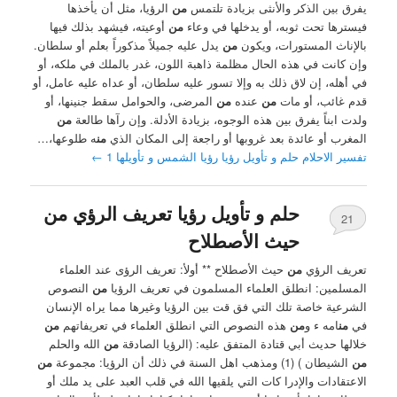
يفرق بين الذكر والأنثى بزيادة تلتمس
من
الرؤيا، مثل أن يأخذها
فيسترها تحت ثوبه، أو يدخلها في وعاء
من
أوعيته، فيشهد بذلك فيها
بالإناث المستورات، ويكون
من
يدل عليه جميلاً مذكوراً بعلم أو سلطان.
وإن كانت في هذه الحال مظلمة ذاهبة اللون، غدر بالملك في ملكه، أو
في أهله، إن لاق ذلك به وإلا تسور عليه سلطان، أو عداه عليه عامل، أو
قدم غائب، أو مات
من
عنده
من
المرضى، والحوامل سقط جنينها، أو
ولدت ابناً يفرق بين هذه الوجوه، بزيادة الأدلة. وإن رآها طالعة
من
المغرب أو عائدة بعد غروبها أو راجعة إلى المكان الذي
من
ه طلوعها،…
تفسير الاحلام حلم و تأويل رؤيا رؤيا الشمس و تأويلها 1
←
حلم و تأويل رؤيا تعريف الرؤي من
21
حيث الأصطلاح
تعريف الرؤي
من
حيث الأصطلاح ** أولأ: تعريف الرؤى عند العلماء
المسلمين: ‏انطلق العلماء المسلمون في تعريف الرؤيا
من
النصوص
الشرعية خاصة تلك التي فق قت بين الرؤيا وغيرها مما يراه الإنسان
في
من
امه ء و
من
هذه النصوص التي انطلق العلماء في تعريفاتهم
من
خلالها حديث أبي قتادة المتفق عليه: (الرؤيا الصادقة
من
الله والحلم
من
الشيطان ) (1) ومذهب اهل ‏السنة في ذلك أن الرؤيا: مجموعة
من
الاعتقادات والإدرا كات التي يلقيها الله في قلب العبد على يد ملك أو