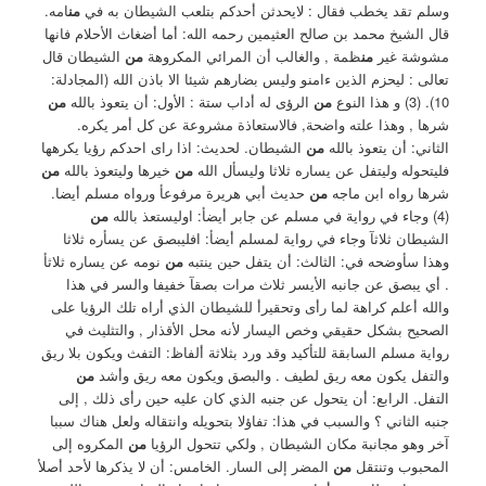
وسلم تقد يخطب فقال : لايحدثن أحدكم بتلعب الشيطان به في
من
امه.
‏قال الشيخ محمد بن صالح العثيمين رحمه الله: أما أضغاث الأحلام فانها
مشوشة غير
من
ظمة , والغالب أن المرائي المكروهة
من
الشيطان قال
تعالى : ليحزم الذين ءامنو وليس بضارهم شيئا الا باذن الله (المجادلة:
10). (3) ‏و هذا النوع
من
الرؤى له أداب ستة : الأول: أن يتعوذ بالله
من
شرها , وهذا علته واضحة, فالاستعاذة مشروعة عن كل أمر يكره.
‏الثاني: أن يتعوذ بالله
من
الشيطان. لحديث: اذا راى احدكم رؤيا يكرهها
فليتحوله وليتفل عن يساره ثلاثا وليسأل الله
من
خيرها وليتعوذ بالله
من
شرها رواه ابن ماجه
من
حديث أبي هريرة مرفوعأ ورواه مسلم أيضا.
(4) ‏وجاء في رواية في مسلم عن جابر أيضأ: اوليستعذ بالله
من
الشيطان ثلاثآ ‏وجاء في رواية لمسلم أيضأ: افليبصق عن يسأره ثلاثا
وهذا سأوضحه في: ‏الثالث: أن يتفل حين ينتبه
من
نومه عن يساره ثلاثأ
. أي يبصق عن جانبه الأيسر ثلاث مرات بصقآ خفيفا والسر في هذا
والله أعلم كراهة لما رأى وتحقيرأ للشيطان الذي أراه تلك الرؤيا على
الصحيح بشكل حقيقي وخص اليسار لأنه محل الأقذار , والتثليث في
رواية مسلم السابقة للتأكيد وقد ورد بثلاثة ألفاظ: التفث ويكون بلا ريق
والتفل يكون معه ريق لطيف . والبصق ويكون معه ريق وأشد
من
التفل. ‏الرابع: أن يتحول عن جنبه الذي كان عليه حين رأى ذلك , إلى
جنبه الثاني ؟ والسبب في هذا: تفاؤلا بتحويله وانتقاله ولعل هناك سببا
آخر وهو مجانبة مكان الشيطان , ولكي تتحول الرؤيا
من
المكروه إلى
المحبوب وتنتقل
من
المضر إلى السار. ‏الخامس: أن لا يذكرها لأحد أصلأ