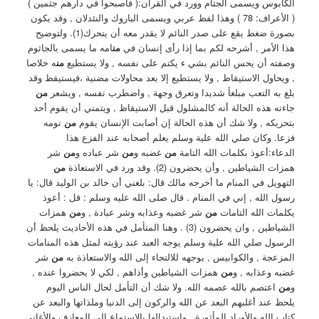
الكابوس ويسمى الجثام وورد في القران:( فأصبحوا في دارهم جثمين )
( الأعراف: 78 ‏) وهذا لفظ عربي ويسمى الباروك والنئدلان , وقد يكون
بصورة ضغط يقع على صدر النائم لا يقدر معه أن يتحرك(1). ‏ولتوضيح
هذا الأمر , أشرحه لكم بما إذا رأى إنسان في
من
امه ما يسمى بالجاثوم
وصفته أن يحس النائم بشي ء يكتم على نفسه , ولا يستطيع
من
ه خلاصا
, ويحاول الاستيقاظ , ولا يستطيع إلا بعد محاولات مضنية ،فيستيقظ وقد
بلغ به التعب مبلغأ شديدا وتعرق وجهة , واضطرب نفسه , ويشعر
من
جاءته هذه الحالة أنه كالمشلول قبل الاستيقاظ , ويتمني أن يقوم أحد
بتحريكه , ولا شك أن هذه الحالة إن أصابت الإنسان يقوم
من
نومه
فزعا. ‏وكان صلي الله علية وسلم يعلم أصحابه عند الفزع هذا
الدعاء:أعوذ بكلمات الله التامة
من
غضبه و
من
شر عباده و
من
شر
همزات الشياطين , وأن يحضرون (2). ‏وقد ورد في الاستعاذة
من
التهويل في المنام ما أخرجه مالك قال: بلغني أن خالد بن الوليد قال: يا
رسول الله , إني في المنام . ‏قال صلى الله عليه وسلم : قل : أعوذ
يكلمات الله التامات
من
شر غضبه وعذابه وشر عبادة , و
من
همزات
الشياطين , وان يحضرون (3) . ‏وهنا المتأمل في هذه الأحاديث يلحظ أن
الرسول صلي الله علية وسلم يوجه العبد عند رؤيته لمثل هذه المنامات
المزعجة , والكوابيس , يوجهه للالتجاء إلى الله والاستعاذة به
من
شر
غضبه وعذابه , و
من
همزات الشياطين وأذاهم , لكي لا يحضروا عنده ,
و
من
اعتصم بالله عصمه الله. ‏ولا شك أن التأمل لحال الناس اليوم
يلحظ عند أغلبهم البعد عن الله والركون إلى الدنيا وملذاتها والبعد عن
كتاب الله والأوراد المأثورة , واستبدالها بالاستماع إلى المعازف والأغاني