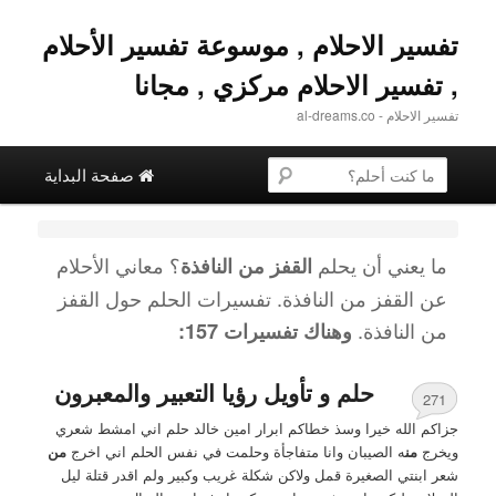
تفسير الاحلام , موسوعة تفسير الأحلام
, تفسير الاحلام مركزي , مجانا
تفسير الاحلام - al-dreams.co
القائمة الرئيسية
البحث عن
تخطي إلى المحتوى الثانوية
التخطي إلى المحتوى الأساسي
صفحة البداية
ما يعني أن يحلم
؟ معاني الأحلام
القفز من النافذة
عن
القفز من النافذة
. تفسيرات الحلم حول
القفز
من النافذة
.
وهناك تفسيرات 157:
حلم و تأويل رؤيا التعبير والمعبرون
271
جزاكم الله خيرا وسذ خطاكم ابرار امين خالد حلم اني امشط شعري
ويخرج
من
ه الصيبان وانا متفاجأة وحلمت في نفس الحلم اني اخرج
من
شعر ابنتي الصغيرة قمل ولاكن شكلة غريب وكبير ولم اقدر قتلة ليل