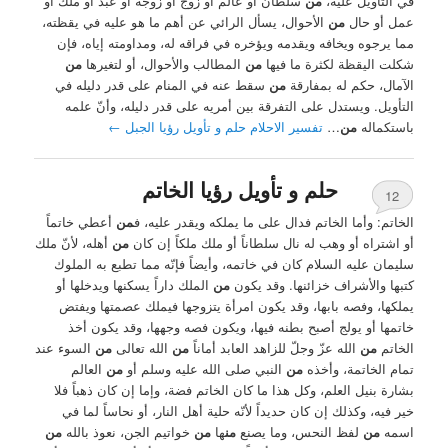
في التأويل عليه،
من
سلطان أو عالم أو زوج أو زوجة أو عبد أو ملك أو
عمل أو حال
من
الأحوال، يسأل الرائي عن أهم ما هو عليه في يقظته،
مما يرجوه ويخافه ويقدمه ويؤخره في فراقه له، ومداومته إياه، فإن
شكلت اليقظة لكثرة ما فيها
من
المطالب والأحوال، أو لتغيرها
من
الآمال، حكم له بمفارقة
من
سقط عنه في المنام على قدر دليله في
التأويل. ويستدل على التفرقة بين أمريه على قدر دليله، وأنّ علمه
باستكماله
من
…
تفسير الاحلام حلم و تأويل رؤيا الجبل
←
حلم و تأويل رؤيا الخاتم
12
الخاتم: وأما الخاتم فدال على ما يملكه ويقدر عليه، ف
من
أعطي خاتماً
أو اشتراه أو وهب له نال سلطاناً أو ملك ملكاً إن كان
من
أهله، لأنّ ملك
سليمان عليه السلام كان في خاتمه، وأيضاً فإنّه مما تطبع به الملوك
كتبها والأشراف خزائنها. وقد يكون
من
الملك داراً يسكنها ويدخلها أو
يملكها، وفصه بابها، وقد يكون امرأة يتزوجها فيملك عصمتها ويفتض
خاتمها أو يولج أصبح بطنه فيها، ويكون فصه وجهها، وقد يكون أخذ
الخاتم
من
الله عزّ وجلّ للزاهد العابد أماناً
من
الله تعالى
من
السوء عند
تمام الخاتمة، وأخذه
من
النبي صلى الله عليه وسلم أو
من
العالم
بشارة بنيل العلم، وكل هذا ما كان الخاتم فضة، وإما إن كان ذهباً فلا
خير فيه، وكذلك إن كان حديداً لأنّه حلية أهل النار، أو نحاساً لما في
اسمه
من
لفظ النحس، وما يصنع
من
ها
من
خواتيم الجن، نعوذ بالله
من