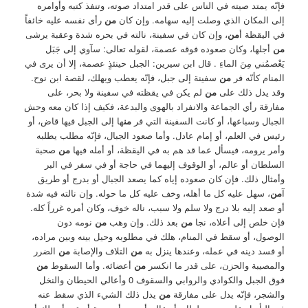
فإنّه يمتد صيته في الناس على قدر امتداد صوته، وتنفذ كتبه وأوامره
إلى المكان الذي وصلت إليه سهامه. وإن كان
من
رأى نفسه عليه خائفاً
في اليقظة أ
من
، وإن كان في سفينة، نالته في بحره شدة وعقبة يرشى
من
أجلها، وكان صعوده فوقه عصمة، لقوله تعالى: سآوي إلى جَبَل
يَعْصمُني مِنَ الماءِ . قال ابن سيرين: الجبل حينئذٍ عصمة، إلا أن يرى في
المنام كأنّه فر
من
سفينة إلى جبل، فإنّه يعطب ويهلك، لقصة ابن نوح.
وقد يدل ذلك على
من
لم يكن في يقظته في سفينة ولا بحر، على
مفارقة رأي الجماعة والانفراد بالهوى والبدعة، فكيف إذا كان معه وحش
الجبال وسباعها، أو كانت السفينة التي فر
من
ها إلى الجبل فيها قاض، أو
رئيس في العلم، أو إمام عادل. وأما صعود الجبال، فإنّه مطلب يطلبه
وأمر يرومه، فيسأل عما قد هم به في اليقظة، أو أمله فيها
من
صحبة
السلطان أو عالم، أو الوقوف إليهما في حاجة أو في سفر في البر
وأمثال ذلك. فإن كان صعوده إياه كما يصعد الجبال أو بدرج أو طريق
آ
من
، سهل عليه كل ما أهله، وخف عليه كل ما حوله. وإن نالته فيه شدة
أو صعد إليه بلا درج ولا سلم ولا سبب، ناله خوف، وكان أمره غرراً كله.
فإن خلص إلى أعلاه، نجا
من
بعد ذلك. وإن وهب
من
نومه دون
الوصول، أو سقط في المنام، هلك في مطلوبه وحيل بينه وبين مراده،
أو فسد دينه في عمله، وعندها ينزل به
من
التلاف والإصابة
من
الضرر
والمصيبة والحزن، على قدر ما انكسر
من
أعضائه. وأما السقوط
من
فوق الجبل والكوادي والروابي والسقوف 0 وأعالي الحيطان والنخل
والشجر، فإنّه يدل على مفارقة
من
يدل ذلك الشيء الذي سقط عنه