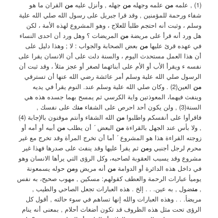
(1) , علمه
من
علمه وجهله
من
جهله , وأنزل عليه
من
القران ما هو
‏شفاء ورحمة للمؤمنين , وقد قرا جبريل على رسول الله صلي الله علية
وسلم ، وثبت أنه احتجم طلبأ للعلاج ، وهو المشروع لهذه الأمة ، لكن
هل ورد أنه قرأ على مريضة
من
المريضات ؟ وهل ورد أن احدى النساء
في عهده قرئ عليها
من
بعض الصحابة والجواب : لا ; وهذا دليل على
أن هذا العمل مستحدث اليوم ، والسنة دلت على أن الانسان يقرا على
نفسه ء ويقرأ الأب أو الأم على أبنائهما لصغر أو عجز مثلأ ، وقد ثبت أن
الرسول صلي الله علية وسلم أمر عائشة رضي الله عنها أن تسترقي
من
العين(2) . ‏وكان صلي الله علية وسلم عند. النوم يقرأ في يديه
وينفث فيهما، المعوذتين واية الكرسي ثم يمسح بهما جسده هذه هي
السنة(3) , ولن يكون أحد احرص على الشفاء
من
ك على نفسك ,
فاقرأوا على أنفسكم واطلبوا
من
الله الشفاء وأنتم موقنون بالإجابة (4)
, ولا بأس عند الجهل بالقراءة
من
البعض ´ أن يطلب
من
أبيه أو أمه أو
زوجته القراءة هذا هو المشروع ´ أما أن تخرج المرأة وقد تخرج مع غير
محرم لرجل أجنبي و
من
ثم يقرأ عليها وقد ينفث على صدرها فهذا غير
مشروع وقد يسبب العقوبة لصاحبه، وكل الرؤى التي يرأها الانسان وهو
في داخل هذه الدائرة أو الدوامة
من
أنه مريض و
من
حوله يسمعونة
يوميأ عبارات الرحمة والعطف كقولهم: مسكين , مهوب صحيح، به نفس
,
من
ضول , به عين. . . إلخ . هذه العبارات تجعل الصاحي والطيب ,
مريضأ. . . وهذه العبارات والله إنها تساهم في سوء حالته , أقول كل
الرؤى تحت مثل هذه الظروف قد تكون أضغاث أحلام , بمعنى أنه ينام