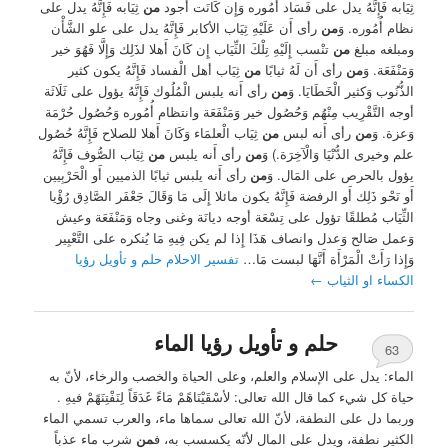
ثِيَابه فَإِنَّهُ يدل على فَسَاد أُمُوره وَإِن كَانَت أَجود
من
ثِيَابه فَإِنَّهُ يدل على
نظام أُمُوره. وَ
من
رأى أَن عَلَيْهِ ثِيَاب الأكابر فَإِنَّهُ يدل على علو الشَّأْن
ومبلغه مبلغ
من
تنْسب إِلَيْهِ تِلْكَ الثِّيَاب إِن كَانَ أَهلا لذَلِك وَإِلَّا فَهُوَ خير
وَمَنْفَعَة. وَ
من
رأى أَن لَهُ ثيابًا
من
ثِيَاب أهل الْفساد فَإِنَّهُ يكون كثير
الذُّنُوب وَكثير الْخَطَايَا. وَ
من
رأى أَنه يلبس الْمُلُوك فَإِنَّهُ يؤول على ثَلَاثَة
أوجه التَّقْرِيب مِنْهُم وَحُصُول خير وَمَنْفَعَة وانتظام أُمُوره وَحُصُول حُرْمَة
وَعزة. وَ
من
رأى أَنه لبس
من
ثِيَاب الْعلمَاء وَكَانَ أَهلا للصلاح فَإِنَّهُ حُصُول
علم وخيرى الدُّنْيَا وَالْآخِرَة.) وَ
من
رأى أَنه يلبس
من
ثِيَاب الصُّوف فَإِنَّهُ
يؤول بالحرص على المَال. وَ
من
رأى أَنه يلبس ثيابًا الذميين أَو الْحَرْبِيين
أَو نَحْو ذَلِك أَو الرفضة فَإِنَّهُ يكون مائلا إِلَى مَا وَقَالَ جَعْفَر الصَّادِق رُؤْيا
الثِّيَاب مُطلقًا تؤول على تِسْعَة أوجه ديانَة وغنى وجاه وَمَنْفَعَة وعيش
وَعمل صَالح وَعدل وانصاف هَذَا إِذا لم يكن فِيهِ مَا يُنكره على التَّعْبِير
وَإِذا رَأَتْ الْمَرْأَة أَنَّهَا لبست مَا…
تفسير الاحلام حلم و تأويل رؤيا
الكساء او الثياب
←
حلم و تأويل رؤيا الماء
63
الماء: يدل على الإسلام والعلم، وعلى الحياة والخصب والرخاء، لأنّ به
حياة كل شيء كما قال الله تعالى: لأسْقَيْنَاهًمْ مَاءً غَدَقَاً لِنَفْتِنَهًمْ فيهِ .
وربما دل على النطفة، لأنّ الله تعالى سماها ماء، والعرب تسمي الماء
الكثير نطفة، ويدل على المال لأنّه يكسسب به، ف
من
شرب ماء عذباً