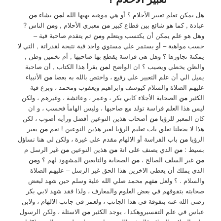
هل يمكن تعلم تعبير الأحلام ؟ أو هي موهبة يهبها الله ل
من
يشاء
من
عبادة , كما هو شائع بين قطاع كبير
من
معبري الأحلام , و
من
الناس ?
وهل هو علم يمكن أن يكتسب ويتعلم و
من
ثم يتقدم صاحبة فية –
حسب مواهبة – أو يستمر علي مستوي واحد فية نتيجة لقدراتة , التي لا
يمكنة تجاوزها ؟ وهل هي فراسة يقطع بها صاحبها , أم تخمين وظن ,
والظن يخطي ويصيب ؟ ان الواضح ل
من
يقرأ هذا الكتاب , أن صاحبة
يميل الي أن علم التعبير علي رفيع ، واختص بالله به بعضا
من
الأنبياء
عليهم الصلاة والسلام كيوسف وابراهيم ويعقوب ومحمد ، وبرع فية
الكثير
من
الصحابة الأجلاء كابي بكر ، وعمر ، وعائشة ، وغيرهم ، ولكن
ليس هذا العلم فراسة تولد مع صاحبها ، وليس الهامأ فحسب ، و ان
كان المعبر للرؤيا
من
أصحاب هذين النوعين أفضل ورأيه أصوب ، لكن
هذا لا يجعلنا نغلق باب تعليم الرؤيا لغير هذين النوعين ! ‏نعم
من
يعبر
الرؤيا
من
باب الفراسة أو الالهام مقدم علي غيرة ، ولكن لي هنا تساؤل
بسيط : ‏
من
الذي يصنف على انة
من
هذين النوعين
من
غير الرسل م
من
غير السلف الصالح ،
من
الصحابة والتابعين المشهود لهم ؟ ‏و
من
الذي يملك أن يعطي الاخرين هذا الحق غير الرسل – عليهم الصلاة
والسلام . ؟ ولعل
من
هم محمد صلي الله علية وسلم حين شهد لبعض
صحابته بتفوقهم في بعض العلوم والمعارف ، ولذا فقد شهد لابي بكر
رضي الله عنه بتفوقة في هذا الجانب ، ولعمر في جانب الالهام ، ولابن
عباس في علم التفسيروهكذا ، يوجد الكثير
من
الاسئلة ، ولكن الرسول