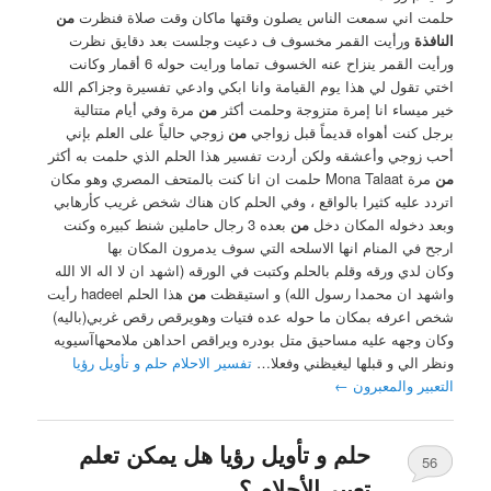
حلمت اني سمعت الناس يصلون وقتها ماكان وقت صلاة فنظرت
من
النافذة
ورأيت القمر مخسوف ف دعيت وجلست بعد دقايق نظرت
ورأيت القمر ينزاح عنه الخسوف تماما ورايت حوله 6 أقمار وكانت
اختي تقول لي هذا يوم القيامة وانا ابكي وادعي تفسيرة وجزاكم الله
خير ميساء انا إمرة متزوجة وحلمت أكثر
من
مرة وفي أيام متتالية
برجل كنت أهواه قديماً قبل زواجي
من
زوجي حالياً على العلم بإني
أحب زوجي وأعشقه ولكن أردت تفسير هذا الحلم الذي حلمت به أكثر
من
مرة Mona Talaat حلمت ان انا كنت بالمتحف المصري وهو مكان
اتردد عليه كثيرا بالواقع ، وفي الحلم كان هناك شخص غريب كأرهابي
وبعد دخوله المكان دخل
من
بعده 3 رجال حاملين شنط كبيره وكنت
ارجح في المنام انها الاسلحه التي سوف يدمرون المكان بها
وكان لدي ورقه وقلم بالحلم وكتبت في الورقه (اشهد ان لا اله الا الله
واشهد ان محمدا رسول الله) و استيقظت
من
هذا الحلم hadeel رأيت
شخص اعرفه بمكان ما حوله عده فتيات وهويرقص رقص غربي(باليه)
وكان وجهه عليه مساحيق متل بودره ويراقص احداهن ملامحهاآسيويه
ونظر الي و قبلها ليغيظني وفعلا…
تفسير الاحلام حلم و تأويل رؤيا
التعبير والمعبرون
←
حلم و تأويل رؤيا هل يمكن تعلم
56
تعبير الأحلام ؟