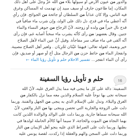
والدور
من
عيون الأرض أو سيولها بلاء
من
الله عزّ وجلّ على أهل ذلك
المكان، إما طاعون جارف أو سيف مبيد إن تهدمت له المساكن وغرق
فيه الناس، وإلا كان عذاباً
من
السلطان أو جائحة
من
الجوائح. فإن رأىِ
أنّه أعطي ماء في قدح، دل ذلك على الولد، وإن شرب ماء صافياً في
قدح نال خيراً
من
ولده أو زوجته، لأنّ الزجاج
من
جوهر النساء والماء
جنين. وقال بعضهم:
من
رأى كأنّه يشرب ماء سخناً أصابه غم، فإن رأى
أنّه ألقى في ماء صاف سر مفاجأة. وقيل أنِّ عين الماء لأهل الصلاح
خير ونعمة، لقوله تعالى: فيهمَا عَيْنَان تَجْرِيَان . ولغير أهل الصلاح مصيبة.
وانفجار الماء
من
حائط حزن
من
الرجال مثل أخ أو صهر أو صديق، فإن
رأى أن الماء انفجر…
تفسير الاحلام حلم و تأويل رؤيا الماء
←
حلم و تأويل رؤيا السفينة
16
السفينة: دالة على كل ما ينجى فيه مما يدل الغرق عليه، لأنّ الله
سبحانه نجى بها نوحاً عليه السلام والذين معه مما نزل بالكفار
من
الغرق والبلاء. وتدل على الإسلام الذي به ينجى
من
الجهل والفتنة. وربما
دلت على الزوجة والجارية التي تحصن وينجى بها
من
النار والفتن، لأنّ
الله سبحانه سماها جارية. وربما دلت على الوالد والوالدة اللذين كانت
بهما النجاة
من
الموت والحاجة، لا سيما أنها كالأم الحاملة لولدها في
بطنها. وربما دلت على الصراط الذي عليه ينجو أهل الإيمان
من
النار
وربما دلت على السجن والهم والعقلة إذا ركدت، لقصة يونس عليه