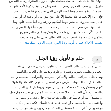
, وقد جاء بذلك عدة أحاديث صحيحة
من
ها ما رواه البخاري رحمه الله
من
طريق أبي سعيد الخدري رضي اثه عنه وقال فيه:ولا يذكرها لأحد فانها لا
تضره(5). وكما تقدم معنا قصة الرجل الذي تحدث برؤيا ضرب عنقه,
فإن أبئ إلا تعبيرها فلا يقصها إلأ على
من
يثق به , أو ناصح له أو على
عالم لكي يعبروها له بخير مهما أمكنهم ويرشدونه لما يعينه عليها وما
ينفعه. ‏وقد يرد سؤال هنا, ما السر في ذلك النهي؟ ‏فأ قول السر والله
أعلم – لآن المحدث بها , ربما فسرها بمكروه على ظاهر صورتها .
ويكون ذلك محتملا فيقع بتقدير الله تعالى ويدل على هذا حديث…
تفسير الاحلام حلم و تأويل رؤيا النوع الاول: الرؤيا المكروهة
←
حلم و تأويل رؤيا الجبل
5
الجبل: ملك أو سلطان قاسي القلب، قاهر، أو رجل ضخم على قدر
الجبل وعظمه، وطوله وقصره، وعلوه. ويدلك على العالم والناسك،
ويدل على المراتب العالية والاماكن الشريفة والمراكب الحسنة، و الله
تعالى خلق الجبال أوتاداً للأرض حين اضطربت، فهي كالعلماء والملوك،
لأنّهم يمسكون ما لا تمسكه الجبال الراسية، وربما دل على الغايات
والمطالب، لأن الطالع إليه لا يصعد إلا بجاهه، ف
من
رأى نفسه فوق جبل،
أو مسنداً إليه أو جالساً في ظله، تقرب
من
رجل رئيس، واشتهر به
واحتمى به، إما سلطان أو فقيه عالم عابد ناسك، فكيف به إن كان
فوقه يؤذن أذان السنة مستقبل القبلة، أو كان يرمى عن قوس بيده،