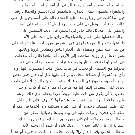
أو السيد أو ابنته، أو أمه أو زوجة الرائي، أو أمه أو ابنته، أو جمالها.
والشعراء يشبهون جمال العذارى بالشمس في الحسن والجمال. وقد
قيل أنها كانت في رؤيا يوسف عليه السلام دالة على أمه، وقيل بل على
خالته زوجة أبيه، وقيل بل على جدته، وقيل بل كانت دالة على أبيه
والقمر على أمه،كل ذلك جائز في التعبير، فإن دلت الشمس على
الوالد فلفضلها على القمر بالضياء والإشراق، وإن دلت على الأم
فلتأنيثها وتذكير القمر، فما رؤي في الشمس
من
حادث، عاد تأويله على
من
يدل عليه م
من
وصفناه على أقدار الناس ومقادير الرؤيا ودلائلها
وشواهدها. وإن رؤيت ساقطة إلى الأرض، أو ابتلعها طائر، أو سقطت
في البحر أو احترقت بالنار وذهبت عينها، أو اسودت وغابت في غير
مجراها
من
السماء، أو دخلت في بنات نعش، مات المنسوب إليها. وإن
رأى بها كسوفاً أو غشاها سحاب و تراكم عليها غبار أو دخان حتى نقص
نورها، أو رؤيت تموج في السماء بلا استقرار، كان ذلك دليلاً على حادث
يجري على المضاف إليهِا، إما
من
مرض أو هم أو غم أو كرب أو خبر
مقلق، إلا أن يكون
من
دلت عليه مريضاً في اليقظة، فإن ذلك موته،
وإن رآها قد اسودت
من
غير سبب غشيها ولا كسوف، فإن ذلك دليل
على ظلم المضاف وجوره، أو على كفره وضلالته وإن أخذها في كفه أو
ملكها في حجره أو نزلت عليه في بيته بنورها وضيائها، تمكن
من
سلطانه وعز مع ملكه، إن كان م
من
يليق به ذلك، أو قدوم رب ذلك
المنزلة إن كان غائباً، سواء رأى ذلك ولده أو عبده أو زوجته، لأنه
سلطان الجميع وقيم الدار، وإلا ولدت الحامل ان كانت له جارية أو غلاماً