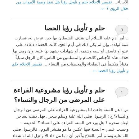
الأبرياء…
تفسير الاحلام حلم و تأويل رؤيا هل تنفذ وصية الأموات من
خلال الرؤى ؟
←
حلم و تأويل رؤيا الحصا
3
…أمر آدم عليه السلام أن يقذف الشيطان بها حين عرض له، فصارت
سنة لولده. وإن لم يكن ذلك في أيام الحج، كانت الحصاة دعاءه على
عدو أو فاسق، أو سبه وشتمه، أو شهادات يشهد بها عليه. وإن رمى بها
خلاف هذه الأجناس كالحمام والمسلمين
من
الناس، كان الرجل سباباً
مغتاباً متكلماً في الصلحاء والمحصنات
من
النساء….
تفسير الاحلام حلم
و تأويل رؤيا الحصا
←
حلم و تأويل رؤيا مشروعية القراءة
1
على المرضى من الرجال والنساء؟
س : هل السنة جاءت لنا بمشروعية القراءة على المرضى
من
الرجال
والنساء؟ ‏ج : الرسول صلي الله علية وسلم سحر , فهل ذهب لساحر
ليفك سحره ؟ هل ورد في السنة القراءة على النساء ؟ الحقيقة –
وحسب علمي – السنة فيها عكس ما ‏هو
من
تشر اليوم . ‏فالرسول صلي
الله علية وسلم أمر بالعلاج وآخبر أن : ما
من
داء الأ وانزل الله له شفاء