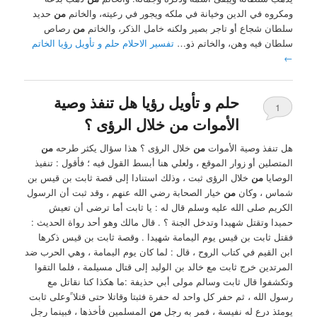
ومكروه في الدين وخيانة في ملكه ويجور في رعيته، والخاتم
من
حديد
سلطان شجاع أو تاجر بصير ولكنه خامل الذكر، والخاتم
من
رصاص
سلطان فيه وهن، والخاتم ذو…
تفسير الاحلام حلم و تأويل رؤيا الخاتم
←
حلم و تأويل رؤيا هل تنفذ وصية
1
الأموات من خلال الرؤى ؟
هل تنفذ وصية الأموات
من
خلال الرؤى ؟ هذا سؤال يكثر طرحه
من
المتصلين أو زوار الموقع ، ولعلي هنا أبسط القول فيه ؛ فأقول : تنفيذ
الوصايا
من
خلال الرؤى ثبت ، وذلك استنادا إلى قصة ثابت بن قيس بن
شماس ، وكان
من
خيار الصحابة رضي الله عنهم ، وقد ثبت أن الرسول
الكريم صلى الله عليه وسلم قال له : يا ثابت أما ترضى أن تعيش
حميدا وتقتل شهيدا وتدخل الجنة ؟ . قال مالك وهو أحد رواة الحديث :
فقتل ثابت بن قيس يوم اليمامة شهيدا . وقصة ثابت بن قيس ذكرها
ابن القيم في كتاب الروح ، قال : لما كان يوم اليمامة ، وهي الحرب ضد
المرتدين خرج ثابت مع خالد بن الوليد إلى قتال مسيلمة ، فلما التقوا
وتكشفوا قال ثابت وسالم مولى أبي حذيفة :ما هكذا كنا نقاتل مع
رسول الله ، ثم حفر كل واحد له حفرة فثبتا وقاتلا حتى قتلا ََوعلى ثابت
يومئذ درع له نفيسة ، فمر به رجل
من
المسلمين فأخذها ، فبينما رجل