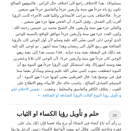
مسلم(4) : هذا الاختلاف راجع الى اختلاف حال الرائي , فالمؤ
من
الصالح
تكون رؤ ياه جزءأ
من
ستة وأربعين جزءأ والفاسق جزءأ
من
سبعين
جزءأ , فالاختلاف بحب مراتب الأشخاص وكلما قلت الأجزاء كانت الرؤيا
أقرب إلى الصدق , وقيل المراد أن الخفي
من
ها جزء
من
سبعين ,
والجلي جزء
من
ستة وأربعين. ‏قال الشيخ محمد بن عثيمين رحمه الله :
وكون العدد جزء
من
ستة وأربعين جزءأ موافق للواقع بالنسبة للوحي
الذي أوحي ا،لى النبي صلي الله علية وسلم لأن أول الوحي كان بالرؤيا
الصالحة
من
ربيع الأول الى رمضان وهذا ستة آشهر , ثم اوحى الله إليه
بعد ذللك في اليقظة بقية مدة حياته , فاذا نسبت هذا إلى بقية ز
من
الوحي كان جزءأ
من
ستة وأربعين جزءا: لأن الوحي كان ثلاثا وعشرين
من
ة وستة أشهر(5). وقد استشكل كون الرؤيا جزءأ
من
النبوة مع أن
النبوة انقطعت بموت النبي صلي الله عليم وسلم وسأذكر بعضا مما
قيل في توضيح هذا. ‏قال القرطبي معنى كونها جزء ا
من
النبوة : أن
المسلم الصادق الصالح ، يناسب حاله حال الأنبياء، وهو الاطلاع على
الغيب ، بخلاف الكافر والفاسق والمخلط ، وتعقب…
تفسير الاحلام حلم
و تأويل رؤيا النوع الثالث:الرؤيا الصادقة أو الصالحة
←
حلم و تأويل رؤيا الكساء او الثياب
29
ن رأى أَنه بَاعَ كسَاء فِي الشتَاء أَو نزع مِنْهُ غصبا فَإِن ذَلِك يدل على
فقره وَحَاجته للنَّاس. وَقَالَ ابو سعيد الْوَاعِظ الكساء رَئِيس الرجل وَرُبمَا