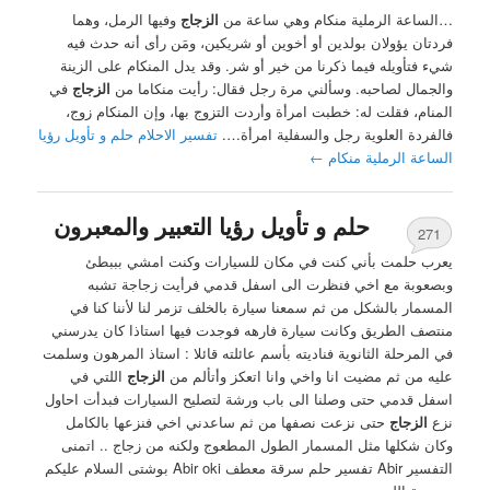
…الساعة الرملية منكام وهي ساعة من
الزجاج
وفيها الرمل، وهما
فردتان يؤولان بولدين أو أخوين أو شريكين، ومَن رأى أنه حدث فيه
شيء فتأويله فيما ذكرنا من خير أو شر. وقد يدل المنكام على الزينة
والجمال لصاحبه. وسألني مرة رجل فقال: رأيت منكاما من
الزجاج
في
المنام، فقلت له: خطبت امرأة وأردت التزوج بها، وإن المنكام زوج،
فالفردة العلوية رجل والسفلية امرأة….
تفسير الاحلام حلم و تأويل رؤيا
الساعة الرملية منكام
←
حلم و تأويل رؤيا التعبير والمعبرون
271
يعرب حلمت بأني كنت في مكان للسيارات وكنت امشي بببطئ
وبصعوبة مع اخي فنظرت الى اسفل قدمي فرأيت زجاجة تشبه
المسمار بالشكل من ثم سمعنا سيارة بالخلف تزمر لنا لأننا كنا في
منتصف الطريق وكانت سيارة فارهه فوجدت فيها استاذا كان يدرسني
في المرحلة الثانوية فناديته بأسم عائلته قائلا : استاذ المرهون وسلمت
عليه من ثم مضيت انا واخي وانا اتعكز وأتألم من
الزجاج
اللتي في
اسفل قدمي حتى وصلنا الى باب ورشة لتصليح السيارات فبدأت احاول
نزع
الزجاج
حتى نزعت نصفها من ثم ساعدني اخي فنزعها بالكامل
وكان شكلها مثل المسمار الطول المطعوج ولكنه من زجاج .. اتمنى
التفسير Abir تفسير حلم سرقة معطف Abir oki بوشتى السلام عليكم