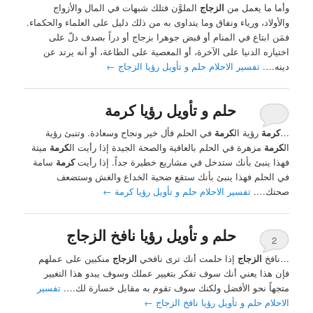
وأما ما يعمل من
الزجاج
الملوَّن فتلك شبهات في المال والأزواج
والأولاد، ورياء ونفاق وما يتداوى به من ذلك دليل على العلماء والحكماء.
فمَن ابتاع في المنام أو قبض جوهرا بزجاج أو دراً بصدف دلّ على
اختياره الدنيا على الآخرة، أو المعصية على الطاعة، أو أنه يرتد عن
دينه….
تفسير الاحلام حلم و تأويل رؤيا الزجاج
←
حلم و تأويل رؤيا كرمة
…
كرمة
رؤية ال
كرمة
في الحلم فأل خير ونجاح وسعادة. وتنبئ رؤية
ال
كرمة
مزهرة في الحلم بالعافية والصحة الجيدة إذا رأيت ال
كرمة
ميتة
فهذا ينبئ بأنك ستدخل في مشاريع خطيرة جداً. إذا رأيت
كرمة
سامة
في الحلم فهذا ينبئ بأنك ستقع ضحية الخداع والغش وستضعف
صحتك….
تفسير الاحلام حلم و تأويل رؤيا كرمة
←
حلم و تأويل رؤيا نافخ الزجاج
2
…نافخ
الزجاج
إذا حلمت أنك ترى نافخي
الزجاج
منكبين على عملهم
فإن هذا يعني أنك سوف تفكر بتغيير عملك وسوف يبدو هذا التغيير
متجهاً نحو الأفضل ولكنك سوف تقوم به مقابل خسارة لك….
تفسير
الاحلام حلم و تأويل رؤيا نافخ الزجاج
←