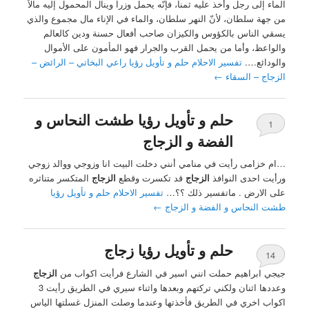
الماء إلى رجل وأخذ عليه ثمناً، فإنّه يحمل وزراً وينال المحمول إليه مالاً
من جهة سلطان، لأنّ النهر سلطان، والماء في الإناء مال مجموع والذي
يسقي الناس بالكؤوس والكيزان صاحب أفعال حسنة ودين كالعالم
والواعظ، وأما من يحمل القرب والجرار فهو المأمون على الأموال
والودائع….
تفسير الاحلام حلم و تأويل رؤيا راعي البخاتي – الرائض –
الزجاج – السقاء
←
حلم و تأويل رؤيا طشت النحاس و
1
الفضة و الزجاج
…ام خزامى رأيت في منامي أنني دخلت البيت انا وزوجي ووالد زوجي
ورأيت احدى النوافذ
الزجاج
قد تكسرت وقطع
الزجاج
المتكسر متناثره
على الارض . ماتفسير ذلك ؟؟…
تفسير الاحلام حلم و تأويل رؤيا
طشت النحاس و الفضة و الزجاج
←
حلم و تأويل رؤيا زجاج
14
جيجي ابراهيم حملت انني اسير في الشارع فرأيت اكواب من
الزجاج
وعددها اثنان ولكني تركتهم وبعدها واثناء سيري في الطريق رأيت 3
اكواب اخري في الطريق فأخذتها وعندما وصلت المنزل غسلتها الياس