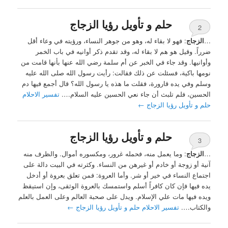
حلم و تأويل رؤيا الزجاج
2
…
الزجاج
: فهو لا بقاء له، وهو من جوهر النساء، ورؤيته في وعاء أقل
ضرراً. وقيل هو هم لا بقاء له، وقد تقدم ذكر أوانيه في باب الخمر
وأوانيها. وقد جاء في الخبر عن أم سلمة رضي الله عنها بأنها قامت من
نومها باكية، فسئلت عن ذلك فقالت: رأيت رسول الله صلى الله عليه
وسلم وفي يده قارورة، فقلت ما هذه يا رسول الله؟ قال أجمع فيها دم
الحسين، فلم تلبث أن جاء نعي الحسين عليه السلام….
تفسير الاحلام
حلم و تأويل رؤيا الزجاج
←
حلم و تأويل رؤيا الزجاج
3
…
الزجاج
: وما يعمل منه، فحمله غرور، ومكسوره أموال. والظرف منه
آنية أو زوجة أو خادم أو غيرهن من النساء. وكثرته في البيت دالة على
اجتماع النساء في خير أو شر. وأما العروة: فمن تعلق بعروة أو أدخل
يده فيها فإن كان كافراً أسلم واستمسك بالعروة الوثقى، وإن استيقظ
ويده فيها مات علي الإسلام. ويدل على صحبة العالم وعلى العمل بالعلم
والكتاب….
تفسير الاحلام حلم و تأويل رؤيا الزجاج
←