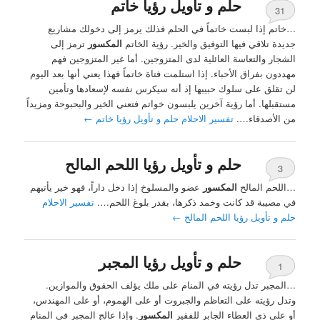
حلم و تأويل رؤيا خاتم
31
…خاتم إذا لبست خاتماً في الحلم فذلك يرمز إلى دخولك مشاريع
جديدة تلاقي فيها التوفيق والخير. رؤية الخاتم
المكسور
ترمز إلى
الشجار والتعاسة العائلية لدى المتزوجين. أما غير المتزوجين فهم
مهددون بفراق الأحباء. إذا استلمت فتاة خاتماً فهذا يعني أنها بعد اليوم
لن تقلق على سلوك حبيبها إذ أنه سيكرس نفسه لإسعادها وتأمين
مستقبلها. أما رؤية آخرين يلبسون خواتم فتعني الخير والبحبوحة ومزيداً
من الأصدقاء….
تفسير الاحلام حلم و تأويل رؤيا خاتم
←
حلم و تأويل رؤيا اللحم المالح
3
…اللحم المالح
المكسور
عضو والمسلوخ إذا دخل داراً، فهو خير يأتيهم
في مصيبة قد كانت وخمد ذكرها، بقدر بلوغ اللحم….
تفسير الاحلام
حلم و تأويل رؤيا اللحم المالح
←
حلم و تأويل رؤيا المجبر
1
…المجبر تدل رؤيته في المنام على ملك يؤلف الحقوق والموازين.
وتدل رؤيته على التعاظم والجبروت أو على الهموم، أو على المهندس،
أو على ذي العطاء الجابر للفقير
المكسور
. وإذا عالج المجبر في المنام