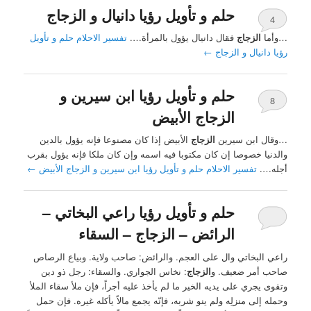
حلم و تأويل رؤيا دانيال و الزجاج
4
…وأما
الزجاج
فقال دانيال يؤول بالمرأة….
تفسير الاحلام حلم و تأويل
رؤيا دانيال و الزجاج
←
حلم و تأويل رؤيا ابن سيرين و
8
الزجاج الأبيض
…وقال ابن سيرين
الزجاج
الأبيض إذا كان مصنوعا فإنه يؤول بالدين
والدنيا خصوصا إن كان مكتوبا فيه اسمه وإن كان ملكا فإنه يؤول بقرب
أجله….
تفسير الاحلام حلم و تأويل رؤيا ابن سيرين و الزجاج الأبيض
←
حلم و تأويل رؤيا راعي البخاتي –
الرائض – الزجاج – السقاء
راعي البخاتي وال على العجم. والرائض: صاحب ولاية. وبياع الرصاص
صاحب أمر ضعيف. و
الزجاج
: نخاس الجواري. والسقاء: رجل ذو دين
وتقوى يجري على يديه الخير ما لم يأخذ عليه أجراً، فإن ملأ سقاء الملأ
وحمله إلى منزلِه ولم ينو شربه، فإنّه يجمع مالاً يأكله غيره. فإن حمل