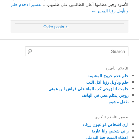
الأسود وجبر عظامها أعان الظالمين على ظلمهم….
تفسير الاحلام حلم
و تأويل رؤيا المجبر
←
Older posts
←
Post navigation
Search
الأحلام الأخيرة
حلم عدم خروج المشيمة
حلم وتأويل رؤيا اكل اللب
حلمت انا زوجي كب الماء على فراش ابن عمتي
زوجي يتكلم معي في الهاتف
طفل مشوه
تفسير الأحلام الأخرى
ارى اشخاص ذو عيون زرقاء
راني شخص وانا عارية
اعطاء الميت حبة البوملي