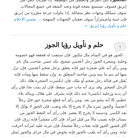
إبريق فسوف تستمتع بصحة قوية وتجد المتعة في جميع المجالات.
سوف تتملكك وجهات نظر متفائلة. إذا تناولت جرعة مقززة من إبريق
فإن خيبة واشمئزازاً سوف تعقبان التجهنات المبهجة….
تفسير الاحلام
حلم و تأويل رؤيا إبريق
←
حلم و تأويل رؤيا الجوز
1
…الجوز هو في المنام مال مكنوز. فإن سمعت له قعقعة فهو خصومة
وجلبة. وشجرة الجوز رجل أعجمي شحيح، نكد عسر، صاحب مال نام.
ومن رأى أنه على شجرة جوز فإنه يتعلق برجل ضخم أعجمي، فإن نزل
منها لم يتم ما بينه وبين صاحبه المتعلق به. وإن سقط منها ومات فإنه
يُقتَل في قبالة رجل ضخم أو ملك، فإن انكسرت الشجرة هلك ذلك
الرجل الضخم. وقد يرى أنه مات حين سقط، فإن لم يمت نجا، فإن رأى
أن يديه ورجليه انكسرتا عند ذلك فإنه يشرف على هلاك، ويناله بلاء
عظيم، إلا أنه ينجو من بعد. ومن رأى أنه قطع شجرة جوز قتل رجلاً
أعجمياً، والجوز ثمره مال لا يخرج إلا بكد وتعب، فإن الجوز لا يؤكل إلا
بعد الكسر. ودسمه لا يخرج إلا بعصر. فإن رأى أنه التقط الجوز من
بستان فإنه يصيب مالاً من قِبَل امرأة. فإن كان مقشراً فإنه رزق، فإن
أكل قشور الجوز فإنه يغتاب رجلاً شحيحاً، فإن نثرته عليه امرأته أحرقت
ثيابه. ومن رأى أنه يلعب بالجوز فإنه يخوض في مال حرام. والجوز يُمثل