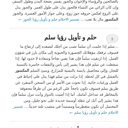
بالصالحين والرؤساء والإخوان والجوز يفسر بصحة البدن وطول السفر،
وإن كان الرائي من النساء فالجوز يدل على طول العمر. والجوز يدل
على الزوج لعكس حروفه جوز زوج، وعلى جواز الأمور العسرة. والجوز
المكسور
مال بلا تعب….
تفسير الاحلام حلم و تأويل رؤيا الجوز
←
حلم و تأويل رؤيا سلم
3
…سلم إذا حلمت أن سلماً نصب من أجلك لتصعده إلى ارتفاع ما
فسوف ترفعك مؤهلاتك الجسورة والحيوية إلى مكان بارز في شؤون
العمل. إذا ارتقيت سلماً فإن هذا يعني نجاحاً وسعادة لا حدود لها. إذا
سقطت عن سلم فإن هذا يشير إلى يأس والنفقات خاسرة بالنسبة
للتجار، وإلى محاصيل يابسة بالنسبة للمزارع. وينبئ السلم
المكسور
بالفشل في كل لحظة. إذا نزلت من سلم فهذا يدل على إحباط في
العمل ورغبات خائبة. إذا نجوت من الأسر أو من السجن المنفرد عن
طريق سلم فسوف تكون ناجحاً على الرغم من أن طرقاً محفوفة
بالمخاطر قد تتداخل أمامك. أما إذا أصبت بالدوار وأنت تنزل سلماً فإن
هذا يشير إلى أنك لن تتقلد أوسمة جديدة على نحو جليل. ومن
المحتمل أن تكون متغطرساً ومستبداً في منصب نلته حديثاً….
تفسير
الاحلام حلم و تأويل رؤيا سلم
←