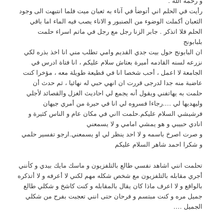
و رحمة الله .
رأيت في الحلم اني أتوضأ في آناء به ثعبان ميت فلما انتبهت الى وجود
الثعبان أكملت الوضوء من الصنبور و الاناء يصب فيه الماء اما باقي
الحلم فلا اتذكر . جابر الزنا رجل مع رجل في ماتم اسراء حلمت
بلبابونج
ان البابونج حول بيت جدي القديم وامي تطلب مني انا اخذ بذره لكي
نزرعه لسنه القادمه أميرة بعتاش سلام عليكم ، انا فتاة ادرس في
الجامعة لا اعمل ، أحب شخصا انا في قطيعة طويلة معه ، مؤخرا كنت
عاضبة منه جدا لدرجى قررت ان انهي حبي له نهائيا ، ثم حدث أن
حلمت به يهاتفني ويقول أنه يجمع لي احاديث الغزل والقصائد لأجلي
وليهديها لي ….رجاءا فسروه لي انا في حيرة من أمري جيهان
فرشيشي السلام عليكم.حلمت ااني في مكان عام و الناس كثيرة و
انادي حبيبي و هو يمشي امامي و لا يسمعني
و صرت اصرخ باسمه و لا احد ينظر لي او يسمعني.ارجو تفسير حلمي
و شكرا احمد شاهر السلام عليكم
تحلمت انني اشاهد نفسي طالع بالتلفزيون و ماسك مايك بيدي و كأنني
أجري مقابله بالتلفزيون مع شخص شكله مهم لكني لا أعرفه و لا أتذكره
بالواقع و لا اعرف ماذا كان يقال بالمقابله و كنت كاشخ و شكلي طالع
جميل مره و كنت مبتسم و فرحان حتى انني تعجبت بفرح من شكلي
الجميل ….