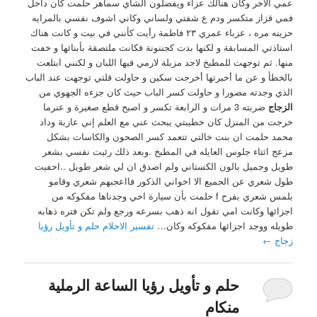
عمي الاخر وكان هنالك عزاء ويفضلون الشاي سماهر حلمت كان داخل
فمي قزاز متكسر ودم ع شفتي ولساني وكاني اشوف نفسي بالمرايه
حزينه مره ، عزباء عمري ٢٣ فاطمة رأيت كأنني في بيت و كانت هناك
استاذتي المسابقة و لكنها بدت كجننونة فكانت ملتصقة بأبنائها و خفت
منها. ثم توجهت للمطبخ لاجد مزبلة لارمي فيها اللبان و لكنني ابتلعت
بالخطأ و عن ما أخبرتها أخرجت سكين و حاولت قلتي توجهت عند الباب
الذي وجدته مصورا و حاولت كسر الباب حيث كان جزءه الجهوي من
الزجاج
ضربته 3 مرات و الرابعة تكسر و اصبح قطع صغيرة و عنرما
خرجت من المنزل كان خطيبتي يبحث عني مع العلم إني عازبة وداد
محمد حلمت ان بنت خالتي تتعمد كسر الصحون والكاسات بشكل
مزعج اثتاء جلوس العايله في المطبخ .وبعد ذلك رئيت نفسي بشعر
طويل وجميل بالون الكستاني ولم اصدق ان لي شعر طويل ..اخفيت
طول شعري عن الجميع الا اخواني الذكور فااعجبهم شعري وقامو
بلمس شعري بفرح f حلمت بأن سيارة اخي وجدناها مفكوكه من
اجزائها وكانت امي تقول انه ذهب بسرعه ورجع ولم تكن فتره ذهابه
طويله ووجد اجزائها مفكوكه وكان…
تفسير الاحلام حلم و تأويل رؤيا
زجاج
←
حلم و تأويل رؤيا الساعة الرملية
منكام