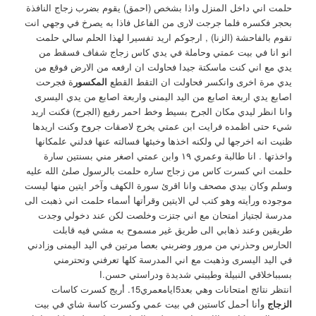
حلمت اني داخل المنزل واذا بشخص (احمق) يقوم بضرب زجاج النافذة
بحجر فكسره فلما جرجت لارى من الفاعل فاذا به يصرخ في وجهي انت
تقوم بالفاحشة (الزنا) , ارجوكم اريد تفسيرا لهذا الحلم سالي حلمت
انو انا في بيت عمتي وحاملة في يدي كاس زجاج شفاف فسقط من
يدي مع اني كنت ماسكتة جيدا فحاولت ان ارفعه من الارض فوقع من
يدي مرة اخرى وانكسر فحاولت ان التقط القطع
المكسور
ة فجرحت
اصابع يدي اربعة اصابع من اليد اليمنى واربعة اصابع من يدي اليسرى
وانا انظر ليدي مكان الجرح بسيط وخط احمر رفيع (الجرح) فكنت اريد
شيء حتى اظمده فرايت ابن عمتي يخرج لاصقات جروح وكنت اريدها
ظنيت انه اخرجها لي ولكنه اخذها وخبئها فسالته عنها فدلني علمكانها
واخذتها . انا طالبة وعمري ١٩ وابن عمتي اصغر مني بسنتين سارة
حلمت اني كسرت كاس من زجاج ساره حلمت بالرسول صلئ الله عليه
وسلم وكان بيدي مصحف وانا اقرئ سورة الكهف وآخر ايتين منها ليست
موجوده ورأيته وهو كتب لي الايتين وقرأتها أسماء حلمت اني ذهبت الى
مدرسة لجتياز امتحان مع اني جتزت وخلصت لكن عند دخولي وجدت
طريقين وعند ذهابي الى طريق غير مسموح به مشي فيه قابلت
الحارس وحذرني من مرور وضربني بعصا مرتين في اليد اليمنى وزادني
في اليد اليسرى وذهبت مع اني المدرسة كلها تعرفني وتحترمني
بسبباخلاقي النبيلة وطيبتي شديدة ودراستي حسن.ا
انتظر نتائج امتحانات وهي بعد5ايامعمري15. أريج كسرت كاسات
الزجاج
وأنا أحمل كاستين في بيت عمي وكسرت كاسة شاي في بيت