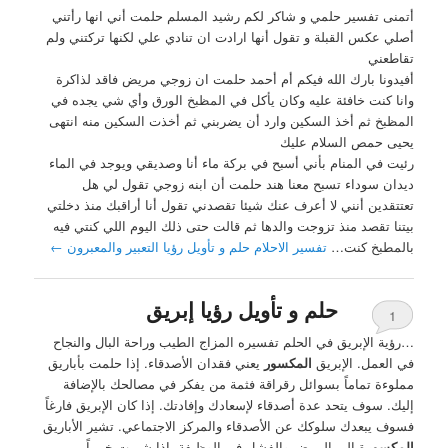
أتمنى تفسير حلمي و شاكر لكم رشيد المسلم حلمت أني انها رأتني
أصلي عكس القبلة و تقول أنها ارادت ان تنادي علي لكنها تركتني ولم
تقاطعني
أفيدونا بارك الله فيكم أم أحمد حلمت ان زوجي مريض فاقد لذاكرة
وانا كنت خافئة عليه وكان يأكل في المظبخ الورق وأي شي يجده في
المظبخ ثم أخذ السكين وارد أن يضربني ثم أخذت السكين منه انتهى
يحيى حمص السلام عليك
رئيت في المنام بأني أسبح في بركة ماء أنا وصديقي ويوجد في الماء
ديدان سوداء تسبح معنا هند حلمت أن ابنه زوجي تقول لي هل
تعتتقدين أنني لا أعرف عنك شيئا تقصدني تقول أنا أراقبك منذ دخلتي
بيتنا تقصد منذ تزوجت والدها ثم قالت حتى ذلك اليوم اللي كنتي فيه
بالمطبخ كنت…
تفسير الاحلام حلم و تأويل رؤيا التعبير والمعبرون
←
حلم و تأويل رؤيا إبريق
1
…رؤية الإبريق في الحلم تفسيره المزاج الطيب وراحة البال والنجاح
في العمل. الإبريق
المكسور
يعني فقدان الأصدقاء. إذا حلمت بأباريق
مملوءة تماماً بسوائل رقراقة فثمة من يفكر في مصالحك بالإضافة
إليك. سوف يتحد عدة أصدقاء لإسعادك وإفادتك. إذا كان الإبريق فارغاً
فسوف يبعدك سلوكك عن الأصدقاء والمركز الاجتماعي. تشير الأباريق
المكسور
ة إلى المرض والفشل في الوظيفة. إذا شربت خمراً من