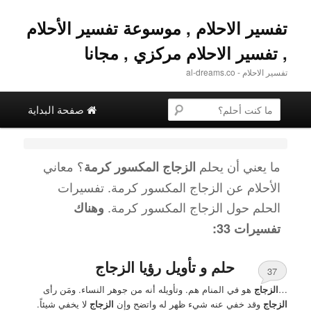
تفسير الاحلام , موسوعة تفسير الأحلام
, تفسير الاحلام مركزي , مجانا
تفسير الاحلام - al-dreams.co
القائمة الرئيسية
البحث عن
تخطي إلى المحتوى الثانوية
التخطي إلى المحتوى الأساسي
صفحة البداية
ما يعني أن يحلم
؟ معاني
الزجاج المكسور كرمة
الأحلام عن
الزجاج المكسور كرمة
. تفسيرات
الحلم حول
الزجاج المكسور كرمة
.
وهناك
تفسيرات 33:
حلم و تأويل رؤيا الزجاج
37
…
الزجاج
هو في المنام هم. وتأويله أنه من جوهر النساء. ومَن رأى
الزجاج
وقد خفي عنه شيء ظهر له واتضح وإن
الزجاج
لا يخفي شيئاً.