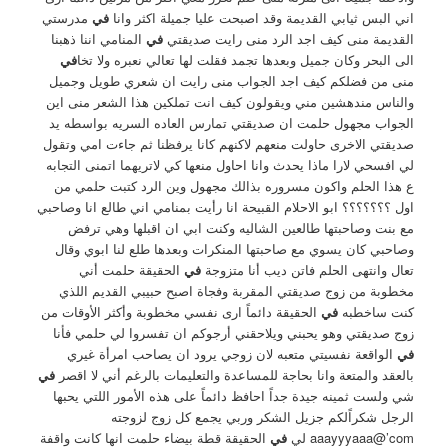
اني البس ثيابي القديمة وقد اصبحت عليا جميلة اكثر وانا
في
مدرستي
القديمة منى كيف اجد الرد منى رايت صديقتي
في
المنامي اننا ذهبنا
الى البحر وكان جميل وبعدها تجمد فقلت لها تعالي نعبره ولا تخا
في
منى من فضلكم كيف اجد الجواب منى رايت ان شعري طويل وجميل
والناس مندهشين مني ويقولون كيف انت تملكين هذا الشعر منى اين
الجواب مجهول حلمت ان صديقتي تمارس العاده السريه بواسطه يد
صديقتي الاخرى حاولت منعهم لاكنهم كانا يرفظنا ثم جاءت امي وتقول
لي افسحي لارا ماذا يحدث وانا احاول منعها كي لاتريهما اتمنى التجابه
ع هذا الحلم واكون مسروره بذالك مجهول وين الرد كتبت حلمي من
اول ؟؟؟؟؟؟؟ ابو الاحلام القبيحة انا رأيت بمنامي اني طالع انا وصاحبي
مع بنت وصاحبتها طالعين الشاليه وكنت ابي ان اقبلها وهي ترفض
وصاحبي كان يسوي مع صاحبتها المنكرات وبعدها طلع لنا ابوي وقال
تعال وانتهى الحلم فاتن ديب أنا متزوجة
في
الحقيقة حلمت أني
مخطوبة من زوج صديقتي المقربة وفجاة اصبح حبيبي القديم اللذي
كنت ساخطبه
في
الحقيقة دائماً ارى نفسي مخطوبة وأكثر الأوقات من
زوج صديقتي وهو يحبني ويلاحقني أرجوكم ان تفسروا لي حلمي فأنا
في
الواقعة نفسيتي متعبه لان زوجي يرود ان يصاحب امرأة غيري
بالعقد والمتعة وانا بحاجة للمساعدة والتعليمات بالرغم أني لا اقصر
في
شي ولست ثمينه جيدة جداً احافظ دائماً على هذه الأمور اللتي يحبها
الرجل شكراًلكم جزيل الشكر وربي يجمع كل زوج لزوجته
aaayyyaaa@’com لي
في
الحقيقة قطة بيضاء حلمت انها كانت واقفة