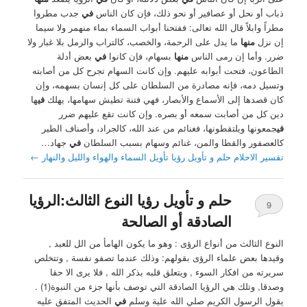
ذباب أو نحل أو عصافير أو نحو ذلك، فإن كان الناس
في
جدب مطروا
مطراً وابلاً قال الله تعالى: ففتحنا أبواب السماء بماء منهمر ولا سيما
إن نزل
منها
ما يدل على الرحمة، والخصب، كالتراب والرمل بلا غبار ولا
ضرر. وأما إن رمى الناس
منها
بسهام، فإن كانوا
في
بعض أدلة
الطاعون، فتحت أبوابه عليهم. وإن كانت السهام تجرح كل من أصابته
وتسيل دمه، فإنه مصادرة من السلطان على كل إنسان بسهمه، وإن
كان قصدها إلى الأسماع والأبصار، فهي فتنة تطيش سهامها، يهلك
في
ها
دين كل من أصابت سمعه أو بصره. وإن كانت تقع عليهم ضرر
في
جمعونها ويلتقطونها، فغنائم من عند الله، كالجراد، وأصناف الطير
كالعصفور والقطا والمن، غنائم وسهام بسبب السلطان
في
جهاد…
تفسير الاحلام حلم و تأويل رؤيا تأويل السماء والهواء والليل والنهار
←
حلم و تأويل رؤيا النوع الثالث:الرؤيا
9
الصادقة أو الصالحة
النوع الثالث من أنواع الرؤى : ‏وهو ما يكون الهامأ من الل للعبد ,
وقيدها بعض علماء الرؤى ‏بقولهم: وذلك عندما تصفو نفسة , وتتخلص
سريرته من افكار السوء , ويتعلق قلبه بذكر الله , فلا يرى الا حقا
وصدقا, وتلك هي الرؤيا الصادقة ‏التي توصف بأنها جزء من النبوة(1) .
يقول الرسول الكريم صلي الله علية وسلم
في
الحديث المتفق عليه