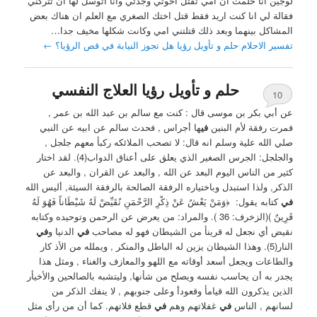
لوجين انا حلمت ان امي تقتل اخوتي وجدتي وانا اتوسل لها ان تتركني
فقالة لي انا كنت اريد فقط قتل اختك الصغري مع العلم ان هناك بعض
المشاكل بينهما وبعد ذلك قتلتني امي وكانت شكلها مخيف جدا…
تفسير الاحلام حلم و تأويل رؤيا هل تجوز النيابة في قص الرؤيا؟
←
حلم و تأويل رؤيا العلاج النفسي
10
عن أبي بكر بن موسى قال : كنت مع سالم بن عبد الله بن عمر ,
فمرت رفقة لأم البنين
في
ها أجراس , فحدث سالم عن ابيه عن النبي
صلي الله علية وسلم انه قال: لا تصحب الملائكه ركبأ معهم جلجل ,
والجلجل: الجرس الصغير الذي يعلق على أعناق الدواب(4). ‏لقد اختار
كثير من الناس اليوم البعد عن الله , والبعد عن القران , والبعد عن
الذكر, ولذا استبدل وباختياره الرفقة الصالحة بالرفقة السيئة, أليس الله
في
كتابه يقول: ‏ ﴿وَمَنْ يَعْشُ عَنْ ذِكْرِ الرَّحْمَنِ نُقَيِّضْ لَهُ شَيْطَاناً فَهُوَ لَهُ
قَرِينٌ )‏(الزخرف: 36 ‏). ‏والمراد: من يعرض عن الرحمن وتوحيده وكتابه
نقيض أي نجعل له قرينأ من الشيطان فهو له مصاحب
في
الدنيا و
في
النار(5). وهذا الشيطان يزين له الباطل والمنكر , ويملله من الأذ كار
والطاعات ويجعل أسعد أوقاته مع اللهو والمعازف والغناء , ومثل هذا
يجدر به أن يحاسب نفسه ويصلح من شأنها, وليتشبه بالصالحين والأخيأر
الذين يذكرون الله قيامأ وقعودأ وعلى جنوبهم , لا ينفك الذكر من
لسانهم , الناس
في
غفلاتهم وهم
في
قطع ‏فلاتهم. كما أن من رأى مثل