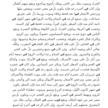
الجراد ويموت ملك من الخزر وملك يأجوج ومأجوج ويقع بينهم القتال.
وإن كان
في
أخره رعد فإنه يكون بأرض مصر خصب ويفيض نيلها
وترخص الأسعار
في
ها بعد قحط وغلاء وموت، وربما دلّ على تفريق
جماعات. وإن سمع الرعد
في
المنام وكانت الرؤيا
في
شهر أيلول
في
ثانية أيام منه فإن المطر يكون كثيراً، ويحدث قحط
في
أول السنة،
وخصب
في
آخرها، ويكون الجراد بأرض الكوفة وبطائح البصرة، ويقع
الناس
في
جوع شديد، ويفتح المسلمون حصوناً، ويكون بين الروم
والترك قتال لفترة طويلة، وتخصب الشام وتسلم ثمارها وحبوبها. وإن
كان
في
العاشر دلّ على قلة المطر
في
ذلك العام
في
المغرب، واللّه
تعالى أعلم وبغيبه أحكم.. وإن كان
في
تسع وعشرين دلّ على الخير
والفرج والسرور. وإن سمع
في
المنام رعدا وكانت الرؤيا
في
تسعة أيام
من أيار دلّ على موت الأشراف باليمامة، ويقع
في
الأتراك موت، وكذلك
في
الغنم ويكون المطر كثيرا، ويكثر خير البساتين. وإن كان
في
عشره
الأوسط فتحدث أمراض شديدة. وإن سُمع رعد
في
المنام وكانت الرؤيا
في
حزيران إلى عشرة أيام منه فإنه يدل على موت العلماء والأشراف
بأرض مصر، وترخص الأسعار، وتنمو الأموال ويكثر صيد البر والبحر. وإن
سُمع رعد وكانت الرؤيا
في
تموز إلى ستة أيام منه فإن المطر يكون
في
شهر كانون الأول، ويتقدم الزرع وينمو، ويموت عظماء الناس من
الروم، ويهبط السعر
في
اليمن، ويقع بأرض العجم حرب ويكون بأرض
مصر شر من جهة الملك، ويقع
في
هم سبي
في
العيال، ويأتي ملك من
المشرق يحملهم إلى أرضه أسرى. وإن كان الرعد
في
آخره أو لسبع