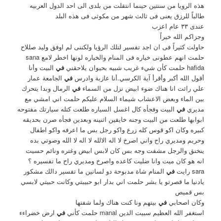
هذه الرويا من سنتين حينما انتقلت من بلدى الى احد الدول العربيه
طالباً للرزق يعنى فى ثالث شهر من مكوثى فى هذه البلد
عندى ٣٣ عام اعزب
وجزاكم الله خيراً
حاولت كثيراً فى ان اجد تفسير لتلك الرؤيا ولكننى لم اوفق وليد صللاح
حلمت انهم عطونى خياره فى المنام والخياره لونها اخطر لامع sana
hafida حلمت كأن شيء غريب شبيه بحيوان يلاحقني
في
البيت وأنا
أقول الله أكبر وأقرأ آية الكرسي.أنا عازبة وادرس
في
الجامعة عمار
علي رائت انا هناك ضوء ابيض نزل من السماء
في
الرمال وبدا يتحرك
بين الماء وبعض الاعشاب شيماء السلام عليكم حلمت اني امشي مع
مديري
في
البيت وفجأه كال اغسل السياره طلعت كتله سيارتك مفتوحه
ابوابها طلعت من البيت وجنه خايفين اثنينه وبعدين فجأه صرن بحديقه
كبيره وكان اكو قوس كله زرع واكو رجل بس ما اعرفه واكو اطفال
وحريم ومديري راح واني اصرخ لا اله الالله لا اله لا الله وصوتي بده
ينخنق والرجل مشفت وجه بس كان لابس ابيض وغتره ونائم حسيت
انه هو كان ميت وانا ضليت كاعده واصرخ ومديري راح ما تفسيره ؟
sara رايت
في
المنام شاة مدبوحة دو لسانين ما تفسير دالك مشكور
يادنيا ما قصرتو يا بشر حلمت اني بدار ابو حبيبتي وكانت حبيتي لابسي
بس قميص
وكان اصحابي
في
بيتهم ونا كنت هناك ولما شفتها
استغفر الله العظيم سبيت الدين manal حلمت كأني
في
ارض خضراءء