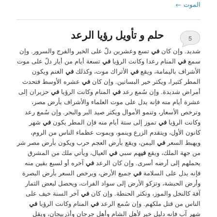
الموت
←
حلم و تأويل رؤيا الرعد
5
شديد. وإن كان
في
تسع وعشرين دلّ على الخير والفرج والسرور. وإن
سمع
في
المنام رعدا وكانت الرؤيا
في
تسعة أيام من أيار دلّ على موت
الأشراف باليمامة، ويقع
في
الأتراك موت، وكذلك
في
الغنم ويكون
المطر كثيرا، ويكثر خير البساتين. وإن كان
في
عشره الأوسط فتحدث
أمراض شديدة. وإن سُمع رعد
في
المنام وكانت الرؤيا
في
حزيران إلى
عشرة أيام منه فإنه يدل على موت العلماء والأشراف بأرض مصر،
وترخص الأسعار، وتنمو الأموال ويكثر صيد البر والبحر. وإن سُمع رعد
وكانت الرؤيا
في
تموز إلى ستة أيام منه فإن المطر يكون
في
شهر
كانون الأول، ويتقدم الزرع وينمو، ويموت عظماء الناس من الروم،
ويهبط السعر
في
اليمن، ويقع بأرض العجم حرب ويكون بأرض مصر شر
من جهة الملك، ويقع
في
هم سبي
في
العيال، ويأتي ملك من المشرق
يحملهم إلى أرضه أسرى. وإن كان الرعد
في
آخره أو لسبع بقين منه
فإنه يدل على السلامة
في
جميع الأرض، ويرخص السعر بأرض البصرة
وأرض الحبشة، وتزكو الأرض إلى سواد الفرات، ويحصل لبعض الثمار
آفة كالنخل والموز، وتكثر الحنطة. وإن كان
في
آخر السنة خيف على
الناس من قتل ملكهم. وإن سُمع الرعد
في
المنام وكانت الرؤيا
في
شهر آب فإنه دليل خير لأهل الشام وأهل جرجان وأذربيجان، ويقل