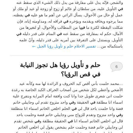
والشجر، فإنّه يدل على مفارقة من يدل ذلك الشيء الذي سقط عنه
في
التأويل عليه، من سلطان أو عالم أو زوج أو زوجة أو عبد أو ملك أو
عمل أو حال من الأحوال، يسأل الرائي عن أهم ما هو عليه
في
يقظته،
مما يرجوه ويخافه ويقدمه ويؤخره
في
فراقه له، ومداومته إياه، فإن
شكلت اليقظة لكثرة ما
في
ها من المطالب والأحوال، أو لتغيرها من
الآمال، حكم له بمفارقة من سقط عنه
في
المنام على قدر دليله
في
التأويل. ويستدل على التفرقة بين أمريه على قدر دليله، وأنّ علمه
باستكماله من…
تفسير الاحلام حلم و تأويل رؤيا الجبل
←
حلم و تأويل رؤيا هل تجوز النيابة
6
في قص الرؤيا؟
…محمد حلمت بأني أقص كبد الخروف و الزائدة لها منه وكأنه عيد
الأضحي وأعطي لكل شخص من أصحاب الخراف الكبد الخاصة به رغدة
حلمت انى شعرى طويل جدا وانا كنت واففة امام المراية وبتفرج علية
اسماء انا مطلقة
في
الحقيقة و
في
واحد متزوج تقدم لي وجايبلي خاتم
فضة وانا حلمت باحد قال لي
في
الحلم اخلعي الخاتم اسماء انا منطلقة
و
في
واحد متزوج وتقدم للزواج مني وجايبلي خاتم فضة وحلمت باحد
قال لي اخلعي الخاتم اسماء انا
في
الحقيقة مطلقة و
في
شخص تقدم
لي وجايبلي خاتم فضة وحلمت حلم بشخص يقول لي اخلعي الخاتم