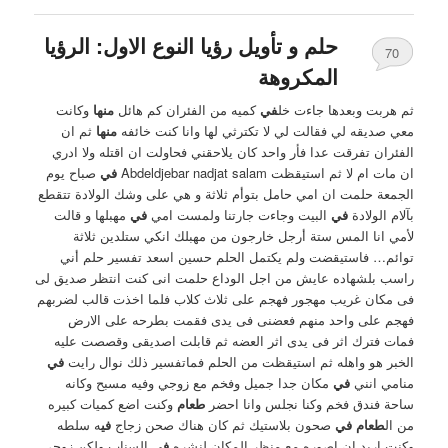
حلم و تأويل رؤيا النوع الاول: الرؤيا
70
المكروهة
ثم هربت وبعدها جاءت خل
في
كميه من الفئران كم هائل
منها
وكانت
معي صديقه لي فقالت لي لا تكترثي لها وانا كنت خائفه
منها
ثم ان
الفئران تفرقت عدا فأر واحد كان يلاحقني فحاولت ان اقتله ولا ادري
ان مات ام لا ثم استيقظت Abdeldjebar nadjat salam
في
صباح يوم
الجمعة حلمت ان امي حامل بتوأم ثلاثة و هي على وشك الولادة تتقطع
بآلام الولادة
في
البيت وجاءت جارتنا ولمست امي
في
مهبلها و قالت
لأمي انا المس ستة أرجل خارجون من مهبلك انكي ستلدين ثلاثة
توائم… فاستيقضت ولم يكتمل الحلم حسين اسعد تفسير حلم أني
راسب بلشهاده عايش من اجل الوداع حلمت انى كنت انتظر صديق لى
فى مكان غريب مهجور فهجم على ثلاث كلاب فلما اخذت قالب لضربهم
فهجم على واحد منهم فعضنى فى يدى فقمت بطرحه على الارض
فمات فترك اثر فى يدى اثر العضه ثم قابلت اصديقى وقصصت عليه
الخبر هو واهله ثم استيقظت من الحلم فماتفسير ذلك نوال رايت
في
منامي انني
في
مكان جدا جميل وفخم مع زوجي وفيه مسبح وكانه
ساحة فندق فخم وكنا نجلس وانا احضر
طعام
وكنت اضع كميات كبيره
من ال
طعام في
صحون بلاستيك ثم كان هناك صحن زجاج
في
ه سلطه
وكنت اريد ان اصوره مع منظر المكان لنشره
في
السناب ولكن زوجي