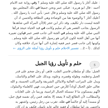
: عليك أغار يا رسول الله صلي الله علية وسلم ؟ ‏و
في
رواية عند الامام
أحمد : قال ابو هريرة : فبكى عمر ونحن جميعا
في
ذلك المجلس مع
رسول الله صلي الله علية وسلم و قال عمر: بأبي انت يا رسول الله ,
أعليك أغار ؟ والوضوء هنا من الوضاءة وهي النظافة والحسن اذ أن
الجنة ليست دار تكليف, ‏وقد ذكر ابن حجر (4)أن المرأة التي شاهدها
الرسول بجانب القصر هي أم سليم ‏وكانت
في
قيد الحياة حينئذ فرأها
النبي صلي الله علية وسلم
في
الجنة الى جانب قصر عمر
في
كون تعبيره
أنها من أهل الجنة لكون الرائي هو رسول الله صلي الله علية وسلم ,
وكونها إلى جانب قصر عمر ففيه إشارة الى آنها تدرك خلافته وكان
كذلك . ‏(أ – 2…
تفسير الاحلام حلم و تأويل رؤيا أمثلة على الرؤى
←
حلم و تأويل رؤيا الجبل
5
الجبل: ملك أو سلطان قاسي القلب، قاهر، أو رجل ضخم على قدر
الجبل وعظمه، وطوله وقصره، وعلوه. ويدلك على العالم والناسك،
ويدل على المراتب العالية والاماكن الشريفة والمراكب الحسنة، و الله
تعالى خلق الجبال أوتاداً للأرض حين اضطربت، فهي كالعلماء والملوك،
لأنّهم يمسكون ما لا تمسكه الجبال الراسية، وربما دل على الغايات
والمطالب، لأن الطالع إليه لا يصعد إلا بجاهه، فمن رأى نفسه فوق جبل،
أو مسنداً إليه أو جالساً
في
ظله، تقرب من رجل رئيس، واشتهر به
واحتمى به، إما سلطان أو فقيه عالم عابد ناسك، فكيف به إن كان