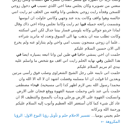
منعني من تصويره وكان يجلس معنا اخي اللذي تسبب
في
دخول زوجي
للسجن وفجأه رايت زوجي يحظنني وانا واقفه من الخلف ثم رايت انني
جالسه وهوا واقف وكانت يده عند وجهي وكانني حاولت ان ابوسها
وشممت رائحه جميله
في
ها ثم رايت وكاننا نجلس وجاء اخي ذاك وقال
لماذا خربتو جوالي وكانه يلومني فسار بيننا جدال لكن امي اسكتته
وكانت تطلب منه ان يذهب بها الى السوق وتعدد له مانريد شراءه
..علما ان زوجي مسجون بسبب امي واخي ولم يتنازلو عنه ولم يخرج
الى الان حسين السلام عليكم
حلمت ان اخي يمشي حافيا
في
طين لين وانا اتبعه بسياره ايضا
في
هذا الطين و
في
نهايه الحلم رايت اني اقف مع شخص ما واسلم عليه
بيدي ام مريم السلام عليكم
حلمت انى نايمه على رجل الشيخ الشعراوى وصلب فوق رأسى مرتين
وبعدين انا قولت ان انا مسلمه وفضلت اشهد ان لا اله الا الله وان
محمدا رسول الله بس لازم اظهر كدا (انى مسيحيه).
في
حاء مصطفى
حلمت بأني عند ناس وحملت صينية القهوة ووقع فنجان على الارض
وانسكبت القهوة على الارض ورجلي وبدأت بالمسح والتنظيف الا ان
عاد كل شيء كما كان أستغفر الله العظيم وأتوب إليه السلام عليكم
ورحمة الله وبركاته
حلم يجيني يوميا…
تفسير الاحلام حلم و تأويل رؤيا النوع الاول: الرؤيا
المكروهة
←