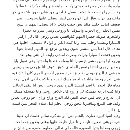
بياره وانت بكرامه رفعت بنتي وكانت ملينه قذر وانت بكرامه غسلتها
وقلت م راح ارجعه وانا كنت بتصل ع اختي من شان يجون ياخذوني لان
ماعندهم حرب وقال لي اخو زوجي ليش تتصلي عليها وتروحين انتي
ضعيف امانك خليك مثلنا بس خفت وقلت لا انا بتصل. المهم ي شيخ
نفس الحلم راح الحرب واشوف انا وزوجي وبنتي بمزرعه خضرا
واشجرها طويله خضرا المهم كناواقفين بعدين زوجي قال لي اركبي
السيارا ومشينا وخلينا بنتنا وانا كنت ابكي واقول لا مستحيل اخليها هي
تخاف قال احنا بس نمشي شوي وبعدين نرجع لها المهم ابعدنا عنها
بعدين فتحت السيارا ونزلت وصرت امشي رايحه ال بنتي وهو بعد
بيرجع لها بس يمشي ع سيارا انا وصلت عندها واخذتها وهي تقول بابا
وبعدين زوجي اختفا ونفس الحلم ي شيخ اشوف انا وزوجي وخو زوجي.
بنمشي ع الدرج زوجي طلع ع الدرج بعدين انكسر المهم كان انفك
في
ه
شي الدرج وخفنا مانلحقه اخوه مسك الدرج وانا كنت ابكي اقول بروح
معاه قال اخوه انا اقدر امسك الدرج لمن تروحين بس انا ببقى الحالي
وانا كنت اترجه يمسكه لي واروح قال خلاص روحي وانا بمسكه مسك
لي الدرج ورحت لمن جيت النص فك الدرج وراح وراي اخو زوجي بعدين
وقف
في
نا الدرج وماقدرنا نلحق زوجي الحلم قبل صلاه الفجر لمن قمت
ع الاذان
وفيه اشيا كثيره صارت بالحلم بس مو متذكره سالم حلمت ان علينا
حرب وبنتي صغيره نايمه وانا حيل خايفه عليها وعلي بعدين جت اخت
زوجي ومعاها بنتها الصغيره قالت لي تعالي نحطهم بحفره من شان م