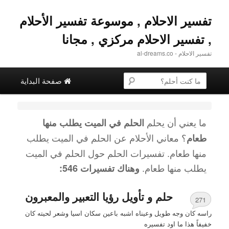
تفسير الاحلام , موسوعة تفسير الأحلام
, تفسير الاحلام مركزي , مجانا
تفسير الاحلام - al-dreams.co
القائمة الرئيسية
البحث عن
تخطي إلى المحتوى الثانوية
التخطي إلى المحتوى الأساسي
صفحة البداية
ما يعني أن يحلم
الحلم في الميت يطلب منها
؟ معاني الأحلام عن
الحلم في الميت يطلب
طعام
منها طعام
. تفسيرات الحلم حول
الحلم في الميت
يطلب منها طعام
.
وهناك تفسيرات 546:
حلم و تأويل رؤيا التعبير والمعبرون
271
راسه كان وجه طويل وعيناه اشبه باعين سكان اسيا وشعر لحيته كان
خفيفاً هذا ما اود تفسيره