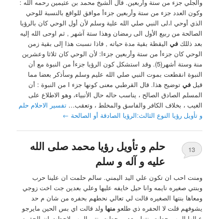
والجلي جزء من ستة وأربعين. ‏قال الشيخ محمد بن عثيمين رحمه الله :
وكون العدد جزء من ستة وأربعين جزءأ موافق للواقع بالنسبة للوحي
الذي أوحي ا،لى النبي صلي الله علية وسلم لأن أول الوحي كان بالرؤيا
الصالحة من ربيع الأول الى رمضان وهذا ستة آشهر , ثم اوحى الله إليه
بعد ذللك
في
اليقظة بقية مدة حياته , فاذا نسبت هذا إلى بقية زمن
الوحي كان جزءأ من ستة وأربعين جزءا: لأن الوحي كان ثلاثا وعشرين
منة وستة أشهر(5). وقد استشكل كون الرؤيا جزءأ من النبوة مع أن
النبوة انقطعت بموت النبي صلي الله عليم وسلم وسأذكر بعضا مما
قيل
في
توضيح هذا. ‏قال القرطبي معنى كونها جزء ا من النبوة : أن
المسلم الصادق الصالح ، يناسب حاله حال الأنبياء، وهو الاطلاع على
الغيب ، بخلاف الكافر والفاسق والمخلط ، وتعقب…
تفسير الاحلام حلم
و تأويل رؤيا النوع الثالث:الرؤيا الصادقة أو الصالحة
←
حلم و تأويل رؤيا محمد صلى الله
13
عليه و آله و سلم
ومنت احب ان تكون علي اليد اليمني. سالم حلمت ان علينا حرب
وبنتي صغيره نايمه وانا حيل خايفه عليها وعلي بعدين جت اخت زوجي
ومعاها بنتها الصغيره قالت لي تعالي نحطهم بحفره من شان م حد
يشوفهم قلت لا الحفره ذي طلعو
منها
ولد قالت اي بس الحين مايرجو
ع الها المهم حطت بنتها وبعدبن حطت بنتي المهم لاحظت ان الحفره