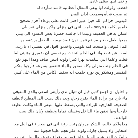
واختى لبنها بيغلى عادى
فغضب وقولت لها يبقى المقال أعطانيه فاسد سأرده له
ثم صوت فجأه وسمعت آذان الفجر
افيدوني جزاكم الله خيرا عبير اختى كانت تغلى بوعاء آخر ( تصحيح
خامس كلمه ) sarya حلمت انني
في
منزلي ولكن منزلي غير يلي
اسكن به
في
الحقيقه وبينما انا جالسة حضرنا بعض النسوه الى بيتي
ومعها طفل صغير مرضع فمن دون قصد ورميت الطفل برشقه من
الماء فتوفى واصبحت امه تلومني واخذتوا اقول
في
نفسي اه يا رب..
لست عن قصد وانا
في
الحلم اتحدث مع نفسي ان ضميري يؤنيني لما
فعلت وعلما انني شاهدت نهرا كبيرا ولونه ابيض صاف وهذا النهر يقع
في
الحلم جنب منزلي وكله صخور والماء تتضفق بسرعه فأرجوا منكم
التفسير ومشكورين نوره حلمت انه سقط الكاس من الماء على كتبي
؟
و احاول ان اجمع كتبي قبل ان تتبلل ندى رأيتني اسقي والدي المتو
في
ماء بارد من برادة الماء بقدح زجاج وبعد ذلك ذهبت الى المطبخ لانظف
الصفيحة الخارجية للبرادة والتي يسقط عليها متبقي الماء وكانت نظيفة
خارجياً وبها تعفن ماء الداخل وغسلته تماما ونظفته وكان ذلك ببيت
الوالدة .
هذا ولكم خالص الشكر مروان رئيت رؤية اني
في
صحراء
في
اليل مع
اصحابي واذ بسيل جارف ولونه عكر هجم علينا فنجونا منه
والمكان الذي هجم السيل علينا
في
ه بين رفحاء وعرعر والسيل اتي من