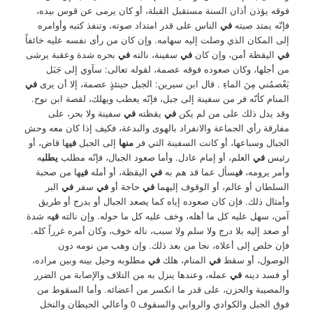
فوقه يؤذن أذان السنة مستقبل القبلة، أو كان يرمى عن قوس بيده،
فإنّه يمتد صيته
في
الناس على قدر امتداد صوته، وتنفذ كتبه وأوامره
إلى المكان الذي وصلت إليه سهامه. وإن كان من رأى نفسه عليه خائفاً
في
اليقظة أمن، وإن كان
في
سفينة، نالته
في
بحره شدة وعقبة يرشى
من أجلها، وكان صعوده فوقه عصمة، لقوله تعالى: سآوي إلى جَبَل
يَعْصمُني مِنَ الماءِ . قال ابن سيرين: الجبل حينئذٍ عصمة، إلا أن يرى
في
المنام كأنّه فر من سفينة إلى جبل، فإنّه يعطب ويهلك، لقصة ابن نوح.
وقد يدل ذلك على من لم يكن
في
يقظته
في
سفينة ولا بحر، على
مفارقة رأي الجماعة والانفراد بالهوى والبدعة، فكيف إذا كان معه وحش
الجبال وسباعها، أو كانت السفينة التي فر
منها
إلى الجبل
في
ها قاض، أو
رئيس
في
العلم، أو إمام عادل. وأما صعود الجبال، فإنّه مطلب
يطلب
ه
وأمر يرومه،
في
سأل عما قد هم به
في
اليقظة، أو أمله
في
ها من صحبة
السلطان أو عالم، أو الوقوف إليهما
في
حاجة أو
في
سفر
في
البر
وأمثال ذلك. فإن كان صعوده إياه كما يصعد الجبال أو بدرج أو طريق
آمن، سهل عليه كل ما أهله، وخف عليه كل ما حوله. وإن نالته
في
ه شدة
أو صعد إليه بلا درج ولا سلم ولا سبب، ناله خوف، وكان أمره غرراً كله.
فإن خلص إلى أعلاه، نجا من بعد ذلك. وإن وهب من نومه دون
الوصول، أو سقط
في
المنام، هلك
في
مطلوبه وحيل بينه وبين مراده،
أو فسد دينه
في
عمله، وعندها ينزل به من التلاف والإصابة من الضرر
والمصيبة والحزن، على قدر ما انكسر من أعضائه. وأما السقوط من
فوق الجبل والكوادي والروابي والسقوف 0 وأعالي الحيطان والنخل