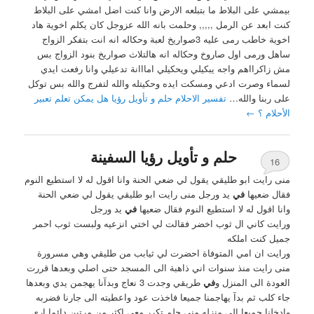
بيمشي على البلاط ما بتبلعه الارض وانا كنت اضل امشي على البلاط
كنت ابعد عن الرمل ,,,,, وحلمت بانه الله عزوجل كان يكلم اخوية هاد
اخوية خاطب رمى عليه 3صواريخ لعبة وحكاله انه انت بتفكر الزواج
ساهل ورمى اول صاروخ وحكاله انه هالتلاث صواريخ بنود الزواج بس
مش زاكرااهم واجه يبكيلي ويحكيلي امااانة تدعيلي وانا رفعت ايدي
لسماء وصرت ادعي ومسكت ايده وحكيتله والله لتفرج والله بس توكل
على ربنا والله…
تفسير الاحلام حلم و تأويل رؤيا هل يمكن تعلم تعبير
الأحلام ؟
←
حلم و تأويل رؤيا السفينة
16
منى رايت ابو طليقي يقول لي ضعي الحنة وانا اقول له لا استطيع النوم
فقال ضعيها
في
يد ورجل منى رايت ابو طليقي يقول لي ضعي الحنة
وانا اقول له لا استطيع النوم فقال ضعيها
في
يد ورجل
ورايت كاني ال ثوب اخضر فقالت لي اختي انزعيه ولبست ثوب احمر
جميل كنت املكه
ورايت ان امي المتوفاة احضرت لي ثيابب من طليقي وهي مسرورة
منى رايت منذ سنوات اني ذاهبة الى المسجد حتى اصلي وبعدها قررت
العودة الى المنزل و
في
طريقي وجدت 3 نعاج وبدآنا يهجمن يدي وبعدها
جاء كلب ثم بدآ يهاجمنا جميعا فاخذت عود واعطيته الى جارنا فضربه
وادخلنا جميعا الى منزله منى حلم تكرر معي اكثر من مرتين دائما ارى