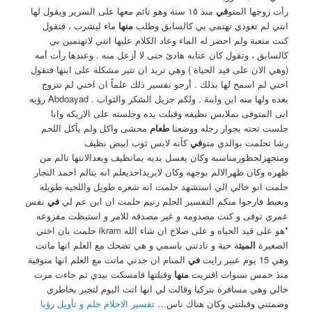
رأت زوجها المتو
في
منذ ١٥ سنة وهو نائم معها على السرير ويقول لها
انتي لم تعودي تهتمي بي كالسابق وطلب
منها
ماء ليشرب ، فتقول
كنت متعبة ولم احضر له الماء وعاد الكلام عليها انتي لاتهتمين بي
كالسابق ، وتقول كان عتابه هادئ حتى لا أزعل منه . وعندها رأت أمه
(وهي الان على قيد الحياة ) وهي تريد ان تثير مشكلة على ابنها فتقول
اختي لم اسمح لها بذلك . أرجو تفسير ذلك علماً ان اختي لم تتزوج
بعده ولها منه ابن وابنة . ولكم جزيل الشكر والثواب . Abdoayad رؤيه
ابى المتوفى بملابس نظيفه وقبلت يده وجلسته على الاريكه وانا
جلست تحته بجوار رجله ووضعنا
طعام
محشى واكل ولم يأكل اللحم
رشا تحلمت بوالدي متو
في
كأنه لابس ثوب ابيض نظيف
ومتجهزلحظورمناسبه وكان يغسل يديه بمانظيف وبعدالانتها تالم من
ظهره وكان ظهرالالم بوجهه وكان لايريداحديعلم انه يتالم احمد النجار
حلمت انو خالي الي استشهد حلمت انه شعره طويل واللحيه طويله
وبعيط فارجوا منكم التفسير الحلم رنيم حلمت ان ابن عم لي
في
نفس
عمري توفى و كنت مصدومه و غير مصدقه للامر و استيظت مفزوعه
*هو على قيد الحياه و على صلاح ان شاء الله ikram حلمت بان اختي
الصغيرة
الميت
ة حية و نادتني باسمي و هي تضحك مع العلم انها ماتت
وهي 15 يوم عبير رايت
في
المنام ان جدتي ماتت مع العلم انها متوفية
منذ خمس سنوات اقتربت
منها
وقبلتها فامسكت بيدي ثم جاءت مرت
خالي وهي مسافرة بتركيا وقالت لي انها اتت اليوم لتجبر بخاطري
وضمتني وقبلتني وكان هناك ناس…
تفسير الاحلام حلم و تأويل رؤيا