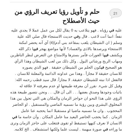
حلم و تأويل رؤيا تعريف الرؤي من
21
حيث الأصطلاح
عليه
في
رؤياه . فهو يتلاعب به 0 ‏يقال لكل من عمل عملا لا يجدي عليه
نفعأ: انما آنت لاعب . قال و
في
حديث الاستنجاء قال صلي الله علية
وسلم ( ان الشيطان يلعب بمقاعد بني آدم)(4) آي آنه يحضر امكنة
الاستنجاء ويرصدها بالاذى والفساد؟ لأنها مواضع يهجر
في
ها ذكر الله
ويكشف
في
ها العورات فآمر بسترها والامتناع عن التعرض لنظر الناظرين
ومهاب الريح ورشاثي البول . وكل ذلك من لعب الشيطان وهذا الرأي
هو الصحيح
في
كون الحلم من الشيطان حقيقة . فهو الذي يصوره
للانسان حقيقة لا مجازأ . وهذا من عداوته الدائمة والمعلنة للانسان .
فالفعل اذا نبته للشيطان حقيقة. لا مجازأ. ‏قال سيد قطب رحمه الله:
‏وقبل كل شيء. نقرر أن معرفة طبيعتها او عدم معرفته لا علاقة له
باثبات وجودها وصدق بعضها. . . الى أن قال. . . ونحن نتصور طبيعة هذه
الرؤى على هذا النحو ان حواجز الزمان والمكان هي التي تحول بين هذا
المخلوق البشري وبين رؤية ما نسميه الماضي والمستقبل . او الحاضر
المحجوب . وان ما نسميه ماضيا او مستقبلا انما يحجبه عنا عامل
الزمان . كما يحجب الحاضر البعيد منا عامل المكان . وأن حاسة ما
في
الانسان لا نعرف كنهها تستيقظ او تقوى فتتغلب على حاجز الزمان وترى
ما وراءه
في
صورة مبهمة . ليست علما ولكنها استشفاف . الخ كلامه.