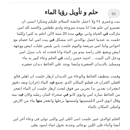
حلم و تأويل رؤيا الماء
63
بنت وعمري ٢٤ ولا اعمل عائشة السلام عليكم وشكرا اتمنى ان
تفسرو لي حلم هدا انا سيدة متزوجة ولدي طفلتين والحمد لله امي
مازالت
في
الحياة وابي تو
في
مدة 20 سنة لاكن احلم به كثيرا وكلما
حلمت به عندما اتصل بوالدتي اجد مشكل
في
بيت امي اما خصام مع
اخواتي واما امي مريضة واليوم حلمت بابي يلبس جلباب ابيض ووجهه
ابيض ويضع على راسه بيدو من الماء وانا فتحت له باب منزل امي
ودخل الى البيت .. احمد حسن رايت
في
الحلم وعاء كبير به ماء
وممتلئ بالديدان الصغيرة وايضا يوجد علي الحائط ديدان صغيره
وقمت بتنظيف الحائط والوعاء من الديدان ازهار حلمت ان اهلي قالو
اقفلي الخزان ف قفلتو المكان الذي نجمع
في
ه الماء (خزان) وبعد دقيق
انفجرات بعدين بدا بجرين من فوق لتحت ازهار حلمت ان الماء انفجر
من الحائط ساره امي وابوي كانو
في
صحراء كثبان رمليه وكان
في
ه نبته
وقال ابوي لامي لاتلمسينها ولمستها برجلها وانفجر
منها
ماء من الارض
وامتلى المكان بالماء
الحلم لوالدي عبير حلمت اننى أغلى لبن والتى تولى فى وعاء آخر لبن
أيضا وأثناء غلى اللبن بوعائى وجدته تحول لماء اسود يغلى