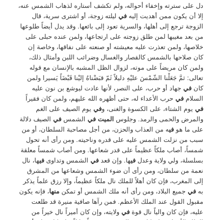
دل على سترته وإخفاء أحواله، ولم تكشف أستاره لذهاب الشمس عنه،
إلا أن يكون ممن أهديت إليه
في
ليلته زوجة، أو اشترى سرية، قال
الزوجة ترجع إلى أهلها، والسرية تعود إلى بائعها. وقد يدل أيضاً طلوعها
من بعد مغيبها لمن طلق زوجته على ارتجاعها، ولمن عنده حبلى على
خلاصها، ولمن تعذرت عليه معيشته أو صنعته على نفاقها، وخاصة إن
كان صلاحها بالشمس كالقصار والغسال وضرائب اللبن وأمثال ذلك،
ولمن كان مريضاً على موته، لزوال الظل المشبه بالإنسان مع قوله
تعالى: ثمَّ جَعَلْنا الشّمْسَ عليْهِ دليلاً ثَمّ قبَضْناهُ إليْنا قَبْضَاً يَسيرا ولمن
كان
في
جهاد أو حرب، على النصر، لأنها عادت ليوشع بن نون عليه
السلام
في
حرب الأعداء له، حتى أظهره الله عليهم، ولمن كان فقيراً
في
يوم الشتاء، على الكسوة والغنى، و
في
يوم الصيف على الغم
والمرض والحمى والرمد. وجلوس
الميت في
الشمس
في
الصيف دلالة
على ما هو
في
ه من العذاب والحزن، من أجل مصاحبة السلطان، أو من
سبب من نزلت الشمس عليه على قدره وناحيته. ومن رأى أنه تحول
شمساً، أصاب ملكاً عظيماً على قدر شعاعها. ومن أصاب شمساً معلقة
بسلسلة، ولي ولاية وعدل
في
ها. وإن قعد
في
الشمس وتداوى
في
ها، نال
نعمة من سلطان، ومن رأى أن ضوء الشمس وشعاعها من المشرق
إلى المغرب، فإن كان أهلاً للملك نال ملكاً عظيماً، وإلا رزق علماً يذكر
به
في
جميع البلاد، ومن رأى أنه ملك الشمس أو تمكن
منها
، فإنه يكون
مقبول القول عند الملك الأعظم. فمن رآها صافية منيرة قد طلعت
عليه، فإن كان والياً نال قوة
في
ولايته، وإن كان أميراً نال خيراً من