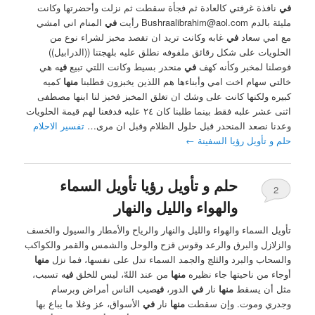
في
نافذة غرفتي كالعادة ثم فجأة سقطت ثم نزلت وأحضرتها وكانت
مليئة بالدم
Bushraalibrahim@aol.com
رأيت
في
المنام اني امشي
مع امي سعاد
في
غابه وكانت تريد ان تقصد مخبز لشراء نوع من
الحلويات على شكل رقائق ملفوفه نطلق عليه بلهجتنا ((الدرابيل))
فوصلنا لمخبر وكأنه كهف
في
منحدر بسيط وكانت اللتي تبيع
في
ه هي
خالتي سهام اخت امي وأبناءها هم اللذين يخبزون فطلبنا
منها
كميه
كبيره ولكنها كانت على وشك ان تغلق المخبز فخبز لنا ابنها مصطفى
اثنى عشر علبه فقط بينما طلبنا كان ٢٤ علبه فدفعنا لهم قيمة الحلويات
وعدنا نصعد المنحدر قبل حلول الظلام وقبل ان مرى…
تفسير الاحلام
حلم و تأويل رؤيا السفينة
←
حلم و تأويل رؤيا تأويل السماء
2
والهواء والليل والنهار
تأويل السماء والهواء والليل والنهار والرياح والأمطار والسيول والخسف
والزلازل والبرق والرعد وقوس قزح والوحل والشمس والقمر والكواكب
والسحاب والبرد والثلج والجمد السماء تدل على نفسها، فما نزل
منها
أوجاء من ناحيتها جاء نظيره
منها
من عند اللهّ، ليس للخلق
في
ه تسبب،
مثل أن يسقط
منها
نار
في
الدور،
في
صيب الناس أمراض وبرسام
وجدري وموت. وإن سقطت
منها
نار
في
الأسواق، عز وغلا ما يباع بها