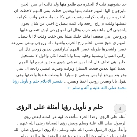
حد يشوفهم قلت لا الحفره ذي طلعو
منها
ولد قالت اي بس الحين
مايرجو ع الها المهم حطت بنتها وبعدبن حطت بنتي المهم لاحظت ان
الحفره بياره وانت بكرامه رفعت بنتي وكانت ملينه قذر وانت بكرامه
غسلتها وقلت م راح ارجعه وانا كنت بتصل ع اختي من شان يجون
ياخذوني لان ماعندهم حرب وقال لي اخو زوجي ليش تتصلي عليها
وتروحين انتي ضعيف امانك خليك مثلنا بس خفت وقلت لا انا بتصل.
المهم ي شيخ نفس الحلم راح الحرب واشوف انا وزوجي وبنتي بمزرعه
خضرا واشجرها طويله خضرا المهم كناواقفين بعدين زوجي قال لي
اركبي السيارا ومشينا وخلينا بنتنا وانا كنت ابكي واقول لا مستحيل
اخليها هي تخاف قال احنا بس نمشي شوي وبعدين نرجع لها المهم
ابعدنا عنها بعدين فتحت السيارا ونزلت وصرت امشي رايحه ال بنتي
وهو بعد بيرجع لها بس يمشي ع سيارا انا وصلت عندها واخذتها وهي
تقول بابا وبعدين زوجي اختفا ونفس…
تفسير الاحلام حلم و تأويل رؤيا
محمد صلى الله عليه و آله و سلم
←
حلم و تأويل رؤيا أمثلة على الرؤى
4
أمثلة على الرؤى: ‏وهذا الجزء سأتحدث
في
ه عن امثلة لبعض رؤى
الرسول صلي الله علية وسلم وبعض رؤى الصحابة رضي الله عنهم ,
وأبدأ. برؤى الرسول صلي الله علية وسلم : ‏(‏أ) رؤى الرسول صلي الله
علية وسلم : ‏وألفت هنا إلى حديث عائشة المتفق عليه الذي رواه