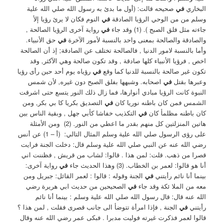
البخاري
في
صحيحه قالت: (أول ما بدئ به رسول الله صلي الله علية
وسلم من من الوحي الرؤيا الصادقة
في
النوم فكان لا يرئ رؤيا إلأ
جاءته مثل فلق الصبح ). (1) ‏وقد جاء
في
رواية آخرى الرؤيا الصالحة ,
والصادقة والصالحة بمعنى واحد بالنسبة لأمور الآخرة
في
حق الأنبياء.
‏وأما بالنسبة لامور الدنيا , ‏فالصالحة تختلف عن الصادقة; إذ أن الصالحة
اخص , فرؤيا الأنبياء كلها صادقة , وقد تكون صالحة وهي الآكثر, وقد
تكون غير صالحة بالنسبة للدنيا كما وقع
في
رؤياه يوم أحد حين رأى رؤيا
وعبرها بقتل
في
اصحابه. ‏وشبهها بفلق الصبح دون غيره, لأن شمس
النبوة كانت الرؤيا مبادي أنوارها، فما زال ذلك النور يتسع حتى اشرقت
الشمس فمن كان باطنه نوريا كان
في
التصديق بكريا كا ‏بي بكر, ومن
كان باطنه مظلمأ كان
في
التكذيب خفاشا كأبي جهل , وبقية الناس بين
هاتين المنزلتين كل منهم بقدر ما اعطي من النور. (2) ‏ ومن الأمثلة
على رؤى الرسول صلي الله علية وسلم المثال التالي: ‏ (أ – 1) عن أنس
رضي الله عنه عن النبي صلي الله علية وسلم قال: دخلت الجنة فرايت
قصرا من ذهب. قلت: لمن هذا . قالوا: لشاب من قريش , فظننت اني
أنا هو قالوا: لعمر بن الخطاب. (3) ‏وهذا الحديث جاء
في
رواية آخرى:
بينما أنا نائم رأيتني
في
الجنة وقوله : قالوا : لعمر القائل: جبريل ومن
معه من الملا ئكة وقد جاء
في
الصحيحين من حديث ابي هريرة رضي
الله عنه قال: قال رسول الله صلي الله علية وسلم : بينما أنا نائم
رأيتني
في
الجنة , فإذا امرأة تتوضأ الى جانب قصرى فقلت , لمن هذا ؟
قالوا لعمر فذكرت غيرته فوليت مدبرا . فبكى عمر رضي الله عنه وقال