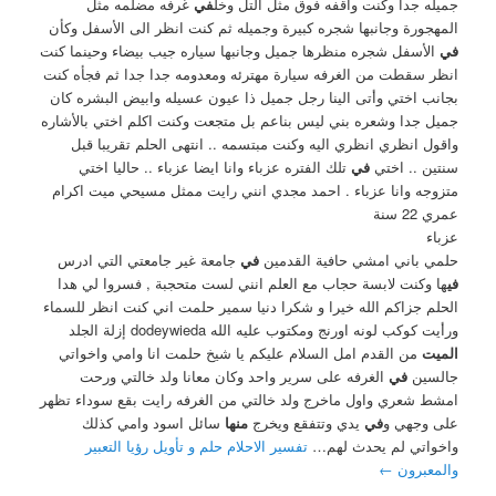
جميله جدا وكنت واقفه فوق مثل التل وخل
في
غرفه مضلمه مثل
المهجورة وجانبها شجره كبيرة وجميله ثم كنت انظر الى اﻷسفل وكأن
في
اﻷسفل شجره منظرها جميل وجانبها سياره جيب بيضاء وحينما كنت
انظر سقطت من الغرفه سيارة مهترئه ومعدومه جدا جدا ثم فجأه كنت
بجانب اختي وأتى الينا رجل جميل ذا عيون عسيله وابيض البشره كان
جميل جدا وشعره بني ليس بناعم بل متجعت وكنت اكلم اختي باﻷشاره
واقول انظري انظري اليه وكنت مبتسمه .. انتهى الحلم تقريبا قبل
سنتين .. اختي
في
تلك الفتره عزباء وانا ايضا عزباء .. حاليا اختي
متزوجه وانا عزباء . احمد مجدي انني رايت ممثل مسيحي ميت اكرام
عمري 22 سنة
عزباء
حلمي باني امشي حافية القدمين
في
جامعة غير جامعتي التي ادرس
في
ها وكنت لابسة حجاب مع العلم انني لست متحجبة , فسروا لي هدا
الحلم جزاكم الله خيرا و شكرا دنيا سمير حلمت اني كنت انظر للسماء
ورأيت كوكب لونه اورنج ومكتوب عليه الله dodeywieda إزلة الجلد
الميت
من القدم امل السلام عليكم يا شيخ حلمت انا وامي واخواتي
جالسين
في
الغرفه على سرير واحد وكان معانا ولد خالتي ورحت
امشط شعري واول ماخرج ولد خالتي من الغرفه رايت بقع سوداء تظهر
على وجهي و
في
يدي وتتفقع ويخرج
منها
سائل اسود وامي كذلك
واخواتي لم يحدث لهم…
تفسير الاحلام حلم و تأويل رؤيا التعبير
والمعبرون
←