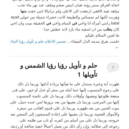
اتجاه العراق سمر رؤية ثعبان ابيض ضخم وملتف عند نهر ماء عذب
مياهه نقيه الافعى ارتفعت الى الاعلى ولم ترانيالا انني خفت
منها
وهربت لكنها لم تمسكني والطبيعة كانت خضراء جميلة من حولي eyad
batal راتني أمرأة انا واخي
في
المنام واخي
في
الحقيقة ميت وان اخي
كان
يطلب
من ان اسقيه ماء بارد لانه عطش جدا
ط لجين السلام عليكم
حلمت بغرق مدينه الدار البيضاء…
تفسير الاحلام حلم و تأويل رؤيا الماء
←
حلم و تأويل رؤيا رؤيا الشمس و
7
تأويلها 1
ظهرت آية وعبرة يستدل على ما هيأتها بزيادة أدلتها. وربما دل ذلك
على رجوع المنسوب إليها عما أمله من سفر أو عدل أو جور، على قدر
منفعة طلوعها ومغيبها، وأوقات ذلك. وربما دل على نكسة المنسوب
إليها من المرضى، وربما دل مغيبها من بعد بروزها لمن عنده حمل، على
موت الجنين من بعد ظهوره. وربما دل على قدوم الغائب من سفره
والأموال العجيبة، وربما دل مغيبها على إعادة المسجون إلى السجن بعد
خروجه، وربما دل على من أسلم من كفره، أو تاب من ظلمه على
رجوعه إلى ضلالته. وإن رأى ذلك من يعمل أعمالاً خفية صالحة أو رديئة،