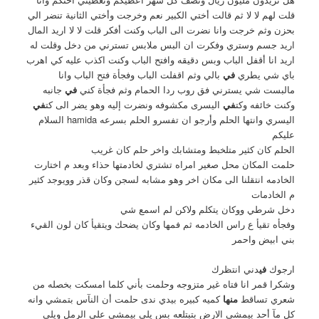
قلت لهم لا لا ثم قالت أختي الكبير نعم وخرجت وأختي الثانية تنضر الي
بحزن وثم خرجت وانا نضرت الى الباب وكنت أفكر قلت لا لا اريد المال
اريد جسم وستري وفكرت ان البس ملابس تسترني من دخل وقلت له
اريد انا أقفل الباب وبس دقيقه وافتح الباب وكنت اكذب عليه كي اهرب
باي شي يطري
في
بالي وثم اقفلت الباب وفجأة فتح الباب وانا
مالبست شي يسترني فق روب ردا الحمام وثم فجأة كني
في
جانبه
وكنت خائفه وكت
في
اليسرى مكشوفه ونضرت إليه وهو يضر الى كت
في
اليسري وانتها الحلم وأرجو ان تفسرو الحلم بسرعه hamida السلام
عليكم
الحلم كان كثير متلخبط ومتشابك واخر حلم كان غريب
حلمت المكان محل صغير امراه تشتري لخادمتها حذاء وبعد م اختارت
الخادمه انتقلنا الى مكان اخر وهو مشابه لسجن وكان قذر وويوجد كثير
م الخادمات
دخل شرطي ووكان يتكلم ولاكن لم اسمع شي
وفجأه تقيأ ع راس الخادمه ثم فمها وكان يضحك ويتقيأ كان لون القيء
بني ابيض واحمر
ارجوك
في
دني انتظرك
وشكرا قمر انا فتاه غير متزوجه وحلمت بأني كلما امسكت بخصله من
شعري تساقط
منها
كميه كبيره بيدي ندى حلمت أن النآس بتمشي وانه
كل مآ أحد بيمشي الارض بتبتلعه بس يلي بيمشي على الرمل ويلي