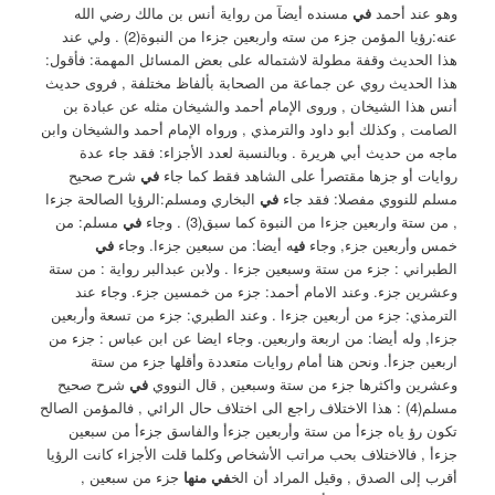
وهو عند أحمد
في
مسنده أيضآ من رواية أنس بن مالك رضي الله
عنه:رؤيا المؤمن جزء من سته واربعين جزءا من النبوة(2) . ‏ولي عند
هذا الحديث وقفة مطولة لاشتماله على بعض المسائل المهمة: ‏فأقول:
هذا الحديث روي عن جماعة من الصحابة بألفاظ مختلفة , فروى حديث
أنس هذا الشيخان , وروى الإمام أحمد والشيخان مثله عن عبادة بن
الصامت , وكذلك أبو داود والترمذي , ورواه الإمام أحمد والشيخان وابن
ماجه من حديث أبي هريرة . ‏وبالنسبة لعدد الأجزاء: فقد جاء عدة
روايات أو جزها مقتصرأ على الشاهد فقط كما جاء
في
شرح صحيح
مسلم للنووي مفصلا: ‏فقد جاء
في
البخاري ومسلم:الرؤيا الصالحة جزءا
, من ستة واربعين جزءا من النبوة كما سبق(3) . ‏وجاء
في
مسلم: من
خمس وأربعين جزء, وجاء
في
ه أيضا: من سبعين جزءا. ‏وجاء
في
الطبراني : جزء من ستة وسبعين جزءا ‏. ولابن عبدالبر رواية : من ستة
وعشرين جزء. وعند الامام أحمد: جزء من خمسين جزء. وجاء عند
الترمذي: جزء من أربعين جزءا ‏. ‏وعند الطبري: جزء من تسعة وأربعين
جزءا, وله أيضا: من اربعة واربعين. ‏وجاء ايضا عن ابن عباس : جزء من
اربعين جزءأ. ‏ونحن هنا أمام روايات متعددة وأقلها جزء من ستة
وعشرين واكثرها جزء من ستة وسبعين , قال النووي
في
شرح صحيح
مسلم(4) : هذا الاختلاف راجع الى اختلاف حال الرائي , فالمؤمن الصالح
تكون رؤ ياه جزءأ من ستة وأربعين جزءأ والفاسق جزءأ من سبعين
جزءأ , فالاختلاف بحب مراتب الأشخاص وكلما قلت الأجزاء كانت الرؤيا
أقرب إلى الصدق , وقيل المراد أن الخ
في منها
جزء من سبعين ,