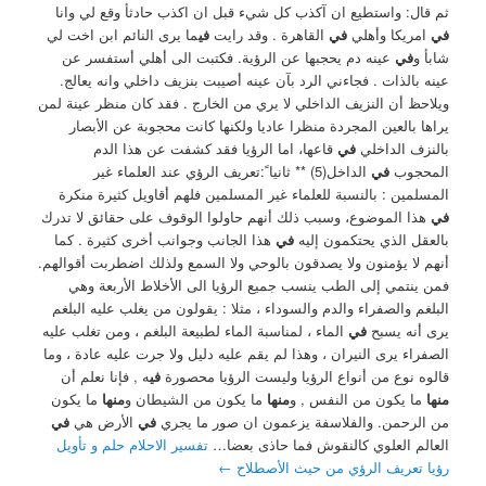
ثم قال: واستطيع ان آكذب كل شيء قبل ان اكذب حادثأ وقع لي وانا
في
امريكا وأهلي
في
القاهرة . وقد رايت
في
ما يرى النائم ابن اخت لي
شابأ و
في
عينه دم يحجبها عن الرؤية. فكتبت الى أهلي أستفسر عن
عينه بالذات . فجاءني الرد بآن عينه أصيبت بنزيف داخلي وانه يعالج.
ويلاحظ أن النزيف الداخلي لا يري من الخارج . فقد كان منظر عينة لمن
يراها بالعين المجردة منظرا عاديا ولكنها كانت محجوبة عن الأبصار
بالنزف الداخلي
في
قاعها، اما الرؤيا فقد كشفت عن هذا الدم
المحجوب
في
الداخل(5) ** ثانيا ً:تعريف الرؤي عند العلماء غير
المسلمين : بالنسبة للعلماء غير المسلمين فلهم أقاويل كثيرة منكرة
في
هذا الموضوع، وسبب ذلك أنهم حاولوا الوقوف على حقائق لا تدرك
بالعقل الذي يحتكمون إليه
في
هذا الجانب وجوانب أخرى كثيرة . كما
أنهم لا يؤمنون ولا يصدقون بالوحي ولا السمع ولذلك اضطربت أقوالهم.
فمن ينتمي إلى الطب ينسب جميع الرؤيا الى الأخلاط الأربعة وهي
البلغم والصفراء والدم والسوداء ، مثلا : يقولون من يغلب عليه البلغم
يرى أنه يسبح
في
الماء ، لمناسبة الماء لطبيعة البلغم ، ومن تغلب عليه
الصفراء يرى النيران ، وهذا لم يقم عليه دليل ولا جرت عليه عادة ، وما
قالوه نوع من أنواع الرؤيا وليست الرؤيا محصورة
في
ه , فإنا نعلم أن
منها
ما يكون من النفس , و
منها
ما يكون من الشيطان و
منها
ما يكون
من الرحمن. ‏والفلاسفة يزعمون ان صور ما يجري
في
الأرض هي
في
العالم العلوي كالنقوش فما حاذى بعضا…
تفسير الاحلام حلم و تأويل
رؤيا تعريف الرؤي من حيث الأصطلاح
←