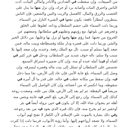
من المبيعات. وإن سقطت
في
الفدادين والأنادر وأماكن النبات، أذت
الناس واحترق النبات وأصابه برد أو جراد، وإن نزل
منها
ما يدل على
الخصب والرزق والمال، كالعسل والزيت والتين والشعير، فإن الناس
يمطرون أمطاراً نافعة، يكون نفعها
في
الشيء النازل من السماء،
وربما دلت السماء على حشم السلطان وذاته، لعلوها على الخلق
وعجزهم عن بلوغها، مع رؤيتهم وتقلبهم
في
سلطانها، وضعفهم عن
الخروج من تحتها. فما رؤي
منها
وفيها أو نزل بها وعليها، من دلائل الخير
والشر، وربما دلت على قصره ودار ملكه وفسطاطه وبيت ماله، فمن
صعد إليها بسلم أو سبب، نال مع الملك رفعة. وعنده، وإن صعد إليها بلا
سبب ولا سلم، ناله خوف شديد من السلطان، ودخل
في
غزر كثير
في
لقياه أو
في
ما أمله عنده أو منه. وإن كان ضميره استراق السمع،
تجسس على السلطان أو تسلل إلى بيت ماله وقصره ليسرقه. وإن
وصل إلى السماء، بلغ غاية الأمر، فإن عاد إلى الأرض، نجا مما دخل
في
ه، وإن سقط من مكانه عطب
في
حاله، على قدر ما آل أمره
في
سقوطه، وما انكسر له من أعضائه، وإن كان الواصل إلى السماء
مريضاً
في
اليقظة، ثم لم يعد إلى الأرض، هلك من علته، وصعدت روحه
كذلك إلى السماء. وإن رجع إلى الأرض، بلغ الضر
في
ه غايته ويئس منه
أهله ثم ينجوان شاء الله، إلا أن يكون
في
حين نزوله أيضاً
في
بئر
أوحفير ثم لم يخرج منه، فإن ذلك قبره الذي يعود
في
ه من بعد رجوعه،
و
في
ذلك بشارة بالموت على الإسلام، لأن الكفار لا تفتح لهم أبواب
السماء، ولا تصعد أرواحهم إليها. وأما رؤية الأبواب، فربما دلت إذا كثرت
على الربا إن كان الناس
في
بعض دلائله، أو كان
في
الرؤيا يصعد
منها