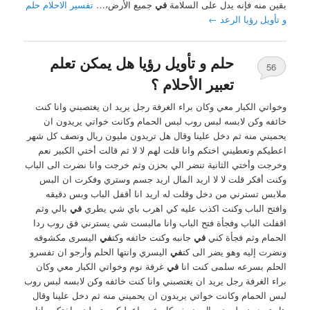
بقين منه فإنه يدل على السلامة
في
جميع الأرض،…
تفسير الاحلام حلم
و تأويل رؤيا الرعد
←
حلم و تأويل رؤيا هل يمكن تعلم
56
تعبير الأحلام ؟
وخواتي الكبار معي وكان براء الغرفة رجل يريد ان يغتصبني وانا كنت
خائفه وكن لابسه لبس روب لبس الحمام وكانت خواتي يريدون ان
يحميني منه ثم دخل علينا وقال هل تريدون مليون ريال ونصف كل شهر
اعطيكم وتعطيني اختكم وانا قلت لهم لا لا ثم قالت أختي الكبير نعم
وخرجت وأختي الثانية تنضر الي بحزن وثم خرجت وانا نضرت الى الباب
وكنت أفكر قلت لا لا اريد المال اريد جسم وستري وفكرت ان البس
ملابس تسترني من دخل وقلت له اريد انا أقفل الباب وبس دقيقه
وافتح الباب وكنت اكذب عليه كي اهرب باي شي يطري
في
بالي وثم
اقفلت الباب وفجأة فتح الباب وانا مالبست شي يسترني فق روب ردا
الحمام وثم فجأة كني
في
جانبه وكنت خائفه وكت
في
اليسرى مكشوفه
ونضرت إليه وهو يضر الى كت
في
اليسري وانتها الحلم وأرجو ان تفسرو
الحلم بسرعه سلمى كنت انا
في
غرفة نوم وخواتي الكبار معي وكان
براء الغرفة رجل يريد ان يغتصبني وانا كنت خائفه وكن لابسه لبس روب
لبس الحمام وكانت خواتي يريدون ان يحميني منه ثم دخل علينا وقال
هل تريدون مليون ريال ونصف كل شهر اعطيكم وتعطيني اختكم وانا