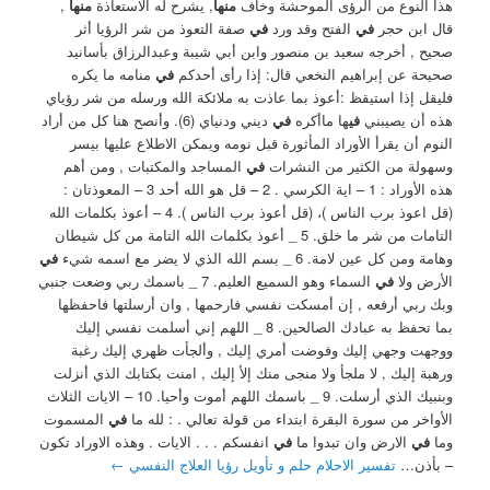
هذا النوع من الرؤى الموحشة وخاف
منها
, يشرح له الاستعاذة
منها
,
قال ابن حجر
في
الفتح وقد ورد
في
صفة التعوذ من شر الرؤيا أثر
صحيح , أخرجه سعيد بن منصور وابن أبي شيبة وعبدالرزاق بأسانيد
صحيحة عن إبراهيم النخعي قال: ‏إذا رأى أحدكم
في
منامه ما يكره
فليقل إذا استيقظ :أعوذ بما عاذت به ملائكة الله ورسله من شر رؤياي
هذه أن يصيبني
في
ها ماأكره
في
ديني ودنياي (6). ‏وأنصح هنا كل من أراد
النوم أن يقرأ الأوراد المأثورة قبل نومه ويمكن الاطلاع عليها بيسر
وسهولة من الكثير من النشرات
في
المساجد والمكتبات , ومن أهم
هذه الأوراد : 1 – اية الكرسي . 2 – قل هو الله أحد 3 – المعوذتان :
(قل اعوذ برب الناس )، (قل أعوذ برب الناس ). 4 – أعوذ بكلمات الله
التامات من شر ما خلق. 5 ‏_ أعوذ بكلمات الله التامة من كل شيطان
وهامة ومن كل عين لامة. 6 ‏_ بسم الله الذي لا يضر مع اسمه شيء
في
الأرض ولا
في
السماء وهو السميع العليم. 7 ‏_ باسمك ربي وضعت جنبي
وبك ربي أرفعه , إن أمسكت نفسي فارحمها , وان أرسلتها فاحفظها
بما تحفظ به عبادك الصالحين. 8 ‏_ اللهم إني أسلمت نفسي إليك
ووجهت وجهي إليك وفوضت أمري إليك , وألجأت ظهري إليك رغبة
ورهبة إليك , لا ملجأ ولا منجى منك إلأ إليك , امنت بكتابك الذي أنزلت
وبنبيك الذي أرسلت. 9 ‏_ باسمك اللهم أموت وأحيا. ‏10 – الايات الثلاث
الأواخر من سورة البقرة ابتداء من قولة تعالي . : لله ما
في
المسموت
وما
في
الارض وان تبدوا ما
في
انفسكم . . . الايات . ‏وهذه الاوراد تكون
– بأذن…
تفسير الاحلام حلم و تأويل رؤيا العلاج النفسي
←