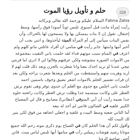
حلم و تأويل رؤيا الموت
228
Fatima Zahra السلام عليكم ورحمة الله تعالى وبركاته
رأيت إمرأة ماتت قبل أسبوع، تلبس ثوباً أسودا فوق رأسها، وسط
إحتفال, تقول إن 3 بنات يمسكن بها ولا يسمحون لها بالحراك، وأن
نفس البنات سيأتين إلى أم المرأة
الميت
ة ليأخذوها، و انني يجب أن
أخبر أمها وابنتها. جابر رأيت
في
منامي ان أفراد عائلتي ماتو كلهم ولم
اعرف
في
المنام سبب موتهم فداء لقد حلمت باني التقيت بمجموعه
من الاموات الصوره مشوشه ولكن عرفتهم وقالوا لي لا ادري اما قربتي
تيجي عندنا او نريد اخدك معنا وانا شعلرت بالحزن وبعد ذلك قلت لهم لا
اريد وهربت منهم واستيقظت من الحلم وبعدها شعرت براحه ولكن بعد
ان قرات تفسير الحلم بالاموات اشعر بضيق وخوف ياسمين احمد
حلمت بانى اجلس مع جدوى مع العلم أن جدوى توفر وهى تقوم برش
العطر على وكانت مبتسمه جدا وظلت ترش العطر وكانت رائحته حلوه
جدا نعيمه رأيت أن أبي المتو
في
أعطاني2 مصابيح و قال لي المصباح
الكبير علقيه
في
الصالون فانني لم أجد له بيعه
أما الثاني ضعيه وسط البيت و علقيه و اجعلي اتجاهه من فوق لكي ينير
لك البيت كله
وأقول لكم أن هذا الحلم كان
في
الصباح يوم ذكرى موته رحم الله جميع
موتانا رشيد هوشات زميلتي رأت
في
منامها أنها تلبس لباس ميت. فاتن
أختي صاحبة الرؤيا