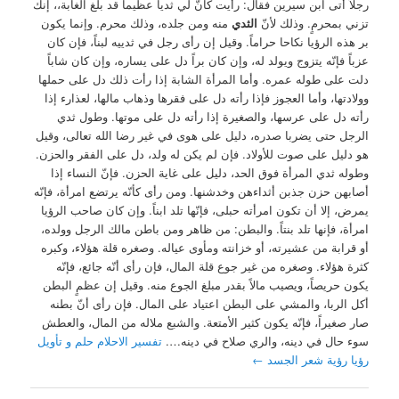
رجلاً أتى ابن سيرين فقال: رأيت كأنّ لي ثدياً عظيماً قد بلغ الغابة،، إنك
تزني بمحرمٍ. وذلك لأنّ
الثدي
منه ومن جلده، وذلك محرم. وإنما يكون
بر هذه الرؤيا نكاحا حراماً. وقيل إن رأى رجل في ثدييه لبناً، فإن كان
عزباً فإنّه يتزوج ويولد له، وإن كان براً دل على يساره، وإن كان شاباً
دلت على طوله عمره. وأما المرأة الشابة إذا رأت ذلك دل على حملها
وولادتها، وأما العجوز فإذا رأته دل على فقرها وذهاب مالها، لعذارء إذا
رأته دل على عرسها، والصغيرة إذا رأته دل على موتها. وطول ثدي
الرجل حتى يضربا صدره، دليل على هوى في غير رضا الله تعالى، وقيل
هو دليل على صوت للأولاد. فإن لم يكن له ولد، دل على الفقر والحزن.
وطوله ثدي المرأة فوق الحد، دليل على غاية الحزن. فإنّ النساء إذا
أصابهن حزن جذبن أثداءهن وخدشنها. ومن رأى كأنّه يرتضع امرأة، فإنّه
يمرض، إلا أن تكون امرأته حبلى، فإنّها تلد ابناً. وإن كان صاحب الرؤيا
امرأة، فإنها تلد بنتاً. والبطن: من ظاهر ومن باطن مالك الرجل وولده،
أو قرابة من عشيرته، أو خزانته ومأوى عياله. وصغره قلة هؤلاء، وكبره
كثرة هؤلاء. وصغره من غير جوع قلة المال، فإن رأى أنّه جائع، فإنّه
يكون حريصاً، ويصيب مالاً بقدر مبلغ الجوع منه. وقيل إن عظمٍ البطن
أكل الربا، والمشي على البطن اعتياد على المال. فإن رأى أنّ بطنه
صار صغيراً، فإنّه يكون كثير الأمتعة. والشبع ملاله من المال، والعطش
سوء حال في دينه، والري صلاح في دينه….
تفسير الاحلام حلم و تأويل
رؤيا رؤية شعر الجسد
←