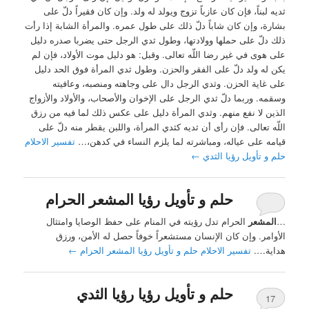
ثديه لبناً، فإن كان عازباً تزوج ويولد له ولد. وإن كان فقيراً دلّ على
بشارة، وإن كان شاباً دلّ ذلك على طول عمره. والمرأة الشابة إذا رأت
ذلك دلّ على حملها وولادتها، وطول ثدي الرجل حتى يضربا صدره دليل
على هوى في غير رضا اللّه تعالى. وقبل: هو دليل موت الأولاد، فإن لم
يكن له ولد دلّ على الفقر والحزن. وطول ثدي المرأة فوق الحد دليل
على غاية الحزن. وثدي الرجل دال على وجاهته ومنصبه، وعافيته
وسقمه. وربما دلّ ثدي الرجل على الإخوان والأصحاب، والأولاد والأزواج
الذين لا نفع منهم. وثدي المرأة دليل على عكس ذلك لما فيه من رزق
اللّه تعالى. فإن رأى أن ثديه كثدي المرأة، واللبن يقطر منه دلّ على
قيامه على عياله، ومباشرته لما يلزم النساء في كدهن،…
تفسير الاحلام
حلم و تأويل رؤيا الثدي
←
حلم و تأويل رؤيا المشعر الحرام
…
المشعر
الحرام تدل رؤيته في المنام على حفظ الوصايا وامتثال
الأوامر. وإن كان الإنسان مستشعراً خوفاً حصل له الأمن، ورزق
هداية….
تفسير الاحلام حلم و تأويل رؤيا المشعر الحرام
←
حلم و تأويل رؤيا رؤيا الثدي
17