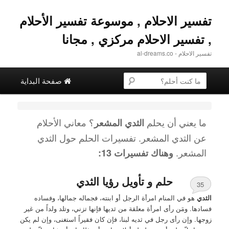
تفسير الاحلام , موسوعة تفسير الأحلام
, تفسير الاحلام مركزي , مجانا
تفسير الاحلام - al-dreams.co
القائمة الرئيسية
البحث عن
تخطي إلى المحتوى الثانوية
التخطي إلى المحتوى الأساسي
صفحة البداية
ما يعني أن يحلم
؟ معاني الأحلام
الثدي المشعر
عن
الثدي المشعر
. تفسيرات الحلم حول
الثدي
المشعر
.
وهناك تفسيرات 13:
حلم و تأويل رؤيا الثدي
35
الثدي
هو في المنام امرأة الرجل أو ابنته، فجماله جمالها، وفساده
فسادها. ومَن رأى امرأة معلقة من ثديها فإنها تزني، وتلد ولداً من غير
زوجها. وإن رأى رجل في ثديه لبنا، فإن كان فقيراً استغنى، وإن لم يكن