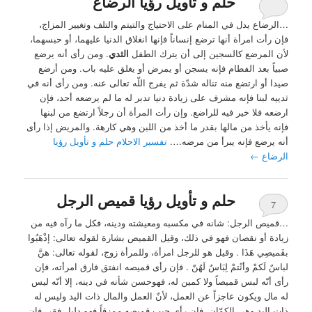
حلم و تأويل رؤيا الرضاع
…الرضاع يدل في المنام على الاحتياج والتيتم والتلف وتغيير المزاج،
فإن رأت امرأة أنها ترضع إنساناً فإنها انغلاق الدنيا عليهما، أو حبسهما،
لأن المرضع كالسجين إلى أن يترك الطفل
الثدي
. ومن رأى أنه يرضع
صبياً بعد الفطام فإنه يسجن أو يمرض أو يغلق عليه باب. ومن أرضع
صيدا أو ارتضع منه تناله شدّة ثم يفرج اللّه تعالى عنه. ومن رأى أنه في
ثدييه لبنا فإنه مشرف على زيادة دنيا تدبر له ما لم يرضعه أحد، فإن
ارضعه فلا خير فيه للراضع. وإن رأت المرأة أن رجلاً ارتضع من لبنها
فإنه يأخذ من مالها بقدر ما أخذ من اللبن وهي كارهة. والمريض إذا رأى
أنه يرضع فإنه يبرأ من مرضه….
تفسير الاحلام حلم و تأويل رؤيا
الرضاع
←
حلم و تأويل رؤيا قميص الرجل
7
…قميص الرجل: شانه في مكسبه ومعيشته ودينه، فكل ما رآه فيه من
زيادة أو نقصان فهو في ذلك، وقيل القميص بشارة لقوله تعالى: إذْهَبُوا
بقَميصِي هَذَا . وقيل هو للرجل امرأة، وللمرأة زوج، لقوله تعالى: هنَّ
لباسٌ لَكمْ وأنْتمْ لِبَاسٌ لَهُنّ . فإن رأى قميصه انفتق فارق امرأته، فإن
رأى أنّه لبس قميصاً ولا كمين له، فهوحسن شأنه في دينه، إلا أنّه ليس
له مال ويكون عاجزاً عن العمل، لأنّ العمل والمال ذات اليد وليس له
ذات اليد وهي الكمّان. فإن رأى جيب قميصه ممزقاً فهو دليل فقر. فإن