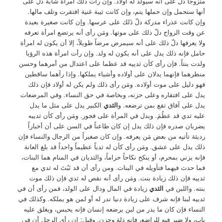
متزوجا دلّ على أنه سيولد له أولاد. وإن رأت ذلك امرأة شابة دلّ على
أنها ستحمل وإن حملها يتم، وإن كانت ثيبة غنية افتقرت وتلف مالها.
وإن كانت عذراء مدركة دلّ ذَلك على عرسها. وإن كانت صغيرة بعيدة
عن وقت الزواج دلّ ذلك على موتها. ومَن رأى أنه يرتضع امرأة تعرفه
ولا يعرفها دلّ ذلك على أنه سيمرض مرضاً طويلاً، إلا أن يكون له امرأة
حامل فإنه ذلك يدل على أنه يكون له ولد. وإن رأت امرأة هذه الرؤيا
ولدت بنتاً. فإن رأى كأن ثدييه قد عظما على اعتدال من أمرهما وحسن
منظرهما فإنهما يدلان على أولاده وأشياء يملكها. وإذا رآهما ساقطين
فهو دليل على موت أولاده. ومَن رأى ذلك ولم يكن له أولاد فإن ذلك
يدل على افتقاره وعلى حزنه، وبخاصة في حق النساء. وفي المرضعات
يدل على آفاق تقع بمن ترضعه. و
الثدي
الكبير يدل على مثل ما يدل
عليه ثدي قد عظُمَ. ويدل في المرأة على فجور. ومَن رأى كأن ثدييه
يضربان صدره فإن ذلك يدل إن كان طاعناً في السن على أن أخباراً
رديئة تأتيه من بعض مَن يعرفه. وإن كان صغيراً من الرجال والنساء فإن
ذلك يدل على عشق. ومَن رأى كأن له ثدياً عظيماً واحداً قد بلغ العانة
فإنه يزني بمحرم، أو ينكح نكاحاً حراماً، والثديان في المنام هما البنات،
فما حدث فيهما فتأويله في البنات. ومن رأى أن قد نَبُتَ له ثدي مع
ثدييه فإن ذلك زيادة بنت. ومَن رأى أنه نقص له ثدي فإن ذلك موت
بنته. واللبن في
الثدي
زيادة في المال ودال على الولد، فمن رأى أن في
ثدييه لبنا فإنه شرف على زيادة دنيا تدر له أو لمن هو يملكه. وكذلك في
النساء فإن كان ما يدر من لبن يرضعه إنسان فإنه يحبس، ويغلق عليه
باب، ولا ضير فيه للراضع، فإنه ذلة وحزن. وقيل: إن رأى الرجل أن في