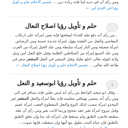
ومن رأى أن في ثديه لبنا فإنه زيادة دين….
تفسير الاحلام حلم و تأويل
رؤيا في الثدي لبن
←
حلم و تأويل رؤيا اصلاح النعال
…من رأى أنه دفع نعله للحذاء ليصلحها فإنه يعين امرأته على ارتكاب
المعاصي والنعل من الفضة يؤول بامرأة جديدة حسنة ومن الرصاص
امرأة ضعيفة ومن النار إمرأة سليطة ومن جلد الخيل إمرأة من العرب
ومن جلد السبع إمرأة من السلاطين الظلمة وقيل خلع النعل أمن ونيل
ولاية لقوله تعالى اخلع نعليك وقيل المشي في النعل
المشعر
سفر في
طاعة الله تعالى….
تفسير الاحلام حلم و تأويل رؤيا اصلاح النعال
←
حلم و تأويل رؤيا ابوسعيد و النعل
1
…وقال ابو سعيد الواعظ من رأى أنه لبس نعلين فإنه يسافر في البر.
ومن رأى أنه يمشي بهمافي مجلسه فإنه يطأ امرأة والنعل
المشعر
غير
المحذو امرأة تنسب لذلك النوع والنعل المقطوع العقب امرأة عقيم
وقيل يتزوج امرأة بغير عقد صحيح وربما كانت بغير ومن رأى أن نعله
مطبقه فانفرد الطبق ولم يسقط فإن امرأته تلد بنتا وإن تعلق الطبق
بالطبق فإن حياة البنت تطول مع أمها وإن سقطت فإنها تموت….