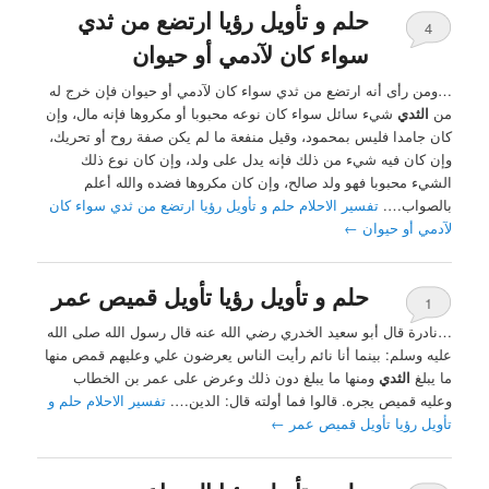
حلم و تأويل رؤيا ارتضع من ثدي
4
سواء كان لآدمي أو حيوان
…ومن رأى أنه ارتضع من ثدي سواء كان لآدمي أو حيوان فإن خرج له
من
الثدي
شيء سائل سواء كان نوعه محبوبا أو مكروها فإنه مال، وإن
كان جامدا فليس بمحمود، وقيل منفعة ما لم يكن صفة روح أو تحريك،
وإن كان فيه شيء من ذلك فإنه يدل على ولد، وإن كان نوع ذلك
الشيء محبوبا فهو ولد صالح، وإن كان مكروها فضده والله أعلم
بالصواب….
تفسير الاحلام حلم و تأويل رؤيا ارتضع من ثدي سواء كان
لآدمي أو حيوان
←
حلم و تأويل رؤيا تأويل قميص عمر
1
…نادرة قال أبو سعيد الخدري رضي الله عنه قال رسول الله صلى الله
عليه وسلم: بينما أنا نائم رأيت الناس يعرضون علي وعليهم قمص منها
ما يبلغ
الثدي
ومنها ما يبلغ دون ذلك وعرض على عمر بن الخطاب
وعليه قميص يجره. قالوا فما أولته قال: الدين….
تفسير الاحلام حلم و
تأويل رؤيا تأويل قميص عمر
←