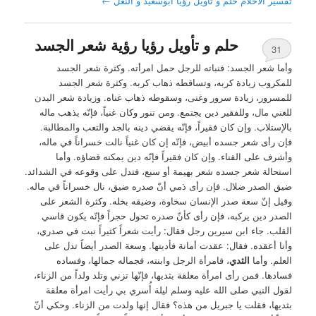
تفسير الاحلام حلم و تأويل رؤيا ابوسعيد و النعل
←
حلم و تأويل رؤيا رؤية شعر الجسد
31
وأما شعر الجسد: فنباته للرجل حمل امرأته. وكثرة شعر الجسد
للمكروب زيادة كربه، وتساقطه ذهاب كربه. وكثرة شعر الجسد
للمسرور، زيادة سرور وغنى، وسقوطه ذهاب غناه. وزيادة شعر البدن
للغني مال، وللفقير دين يجتمع. ومن تنور وكان غنياً، فإنّه يذهب ماله
بالإستلاب. وإن كان فقيراً، فإنّه يقضي دينه بالجد والتعب والمطالبة.
فإن رأى شعر جسده أبيض، فإنّه إن كان غنياً نالت خسراناً في ماله،
وأشرف على الفناء. وإن كان فقيراً فإنّه دين يمكنه قضاؤه. وأما
استحالة شعر جسده شعر بهيمة أو سبع، فتدل على وقوعه في الشدائد.
ضيق الصدر ضلال. فإن رأى ذمي أنّ صدره ضيق، نال خسراناً في ماله.
وقيل إنّ سعة صدر الإنسان سخاوة، وضيقه بخله. وكثرة الشعر على
الصدر دين يركبه، فإن رأى كأنّ صدره تحول حجراً فإنّه يكون قاسي
القلب. جاء ابن سيرين رجل فقال: رأيت شعراً كثيراً نبت في صدري،
وأنا أعقده. فقال: عقدت أمانة فأديتها. وسعة الصدر أيضاً تدل على
العلم. وأما
الثدي
، فامرأة الرجل وابنته، فجماله جمالها، وفساده
فسادها. فمن رأى امرأة معلقة بثديها، فإنّها تزني وتلد ولداً من الزناء،
لقول النبي صلى الله عليه وسلم ليلة أُسري بي رأيت امرأة معلقة
بثديها، فقلت يا جبريل من هذه؟ فقال إنها ولدت من الزناء. وحكي أنّ