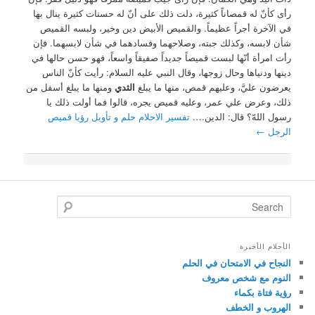
رأى كأنّ له قمصاناً كثيرة، دلت ذلك على أنّ له حسنات كثيرة ينال بها
في الآخرة أجراً عظيماً. والقميص الأبيض دين وخير، ولبسه القميص
شأن لابسه، وكذلك جبته، وصلاحهما وفسادهما في شأن لابسهما. فإن
رأت امرأة أنّها لبست قميصاً جديداً صفيقاً واسعاً، فهو حسن حالها في
دينها ودنياها وحال زوجها، وقال النبي عليه السلام: رأيت كأنّ الناس
يعرضون عليَّ، وعليهم قمص، منها ما يبلغ
الثدي
ومنها ما يبلغ أسفل من
ذلك، وعرض علي عمر، وعليه قميص يجره، قالوا فما أولت ذلك يا
رسول اللهّ؟ قال: الدين….
تفسير الاحلام حلم و تأويل رؤيا قميص
الرجل
←
Search
الأحلام الأخيرة
النجاح في الامتحان في الحلم
النوم مع شخص معروف
رؤية فتاة بكماء
الهروب و الخطف