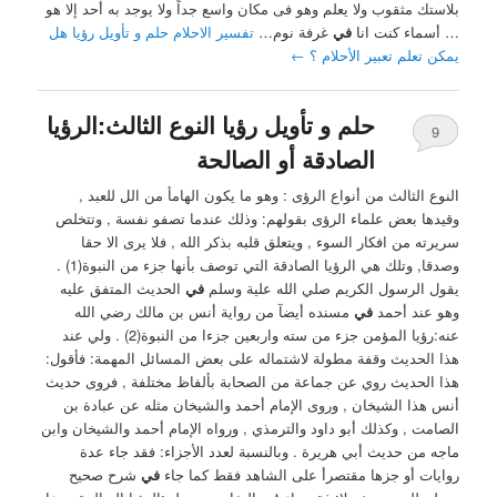
بلاستك مثقوب ولا يعلم وهو فى مكان واسع جداً ولا يوجد به أحد إلا هو
… أسماء كنت انا
في
غرفة نوم…
تفسير الاحلام حلم و تأويل رؤيا هل
يمكن تعلم تعبير الأحلام ؟
←
حلم و تأويل رؤيا النوع الثالث:الرؤيا
9
الصادقة أو الصالحة
النوع الثالث من أنواع الرؤى : ‏وهو ما يكون الهامأ من الل للعبد ,
وقيدها بعض علماء الرؤى ‏بقولهم: وذلك عندما تصفو نفسة , وتتخلص
سريرته من افكار السوء , ويتعلق قلبه بذكر الله , فلا يرى الا حقا
وصدقا, وتلك هي الرؤيا الصادقة ‏التي توصف بأنها جزء من النبوة(1) .
يقول الرسول الكريم صلي الله علية وسلم
في
الحديث المتفق عليه
وهو عند أحمد
في
مسنده أيضآ من رواية أنس بن مالك رضي الله
عنه:رؤيا المؤمن جزء من سته واربعين جزءا من النبوة(2) . ‏ولي عند
هذا الحديث وقفة مطولة لاشتماله على بعض المسائل المهمة: ‏فأقول:
هذا الحديث روي عن جماعة من الصحابة بألفاظ مختلفة , فروى حديث
أنس هذا الشيخان , وروى الإمام أحمد والشيخان مثله عن عبادة بن
الصامت , وكذلك أبو داود والترمذي , ورواه الإمام أحمد والشيخان وابن
ماجه من حديث أبي هريرة . ‏وبالنسبة لعدد الأجزاء: فقد جاء عدة
روايات أو جزها مقتصرأ على الشاهد فقط كما جاء
في
شرح صحيح