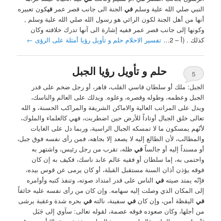
النبي صلي الله علية وسلم
في
الجنة الى جانب قصر عمر
في
كون تعبيره
أنها من أهل الجنة لكون الرائي هو رسول الله صلي الله علية وسلم ,
وكونها إلى جانب قصر عمر ففيه إشارة الى آنها تدرك خلافته وكان
كذلك . ‏(أ – 2…
تفسير الاحلام حلم و تأويل رؤيا أمثلة على الرؤى
←
حلم و تأويل رؤيا الجبل
5
الجبل: ملك أو سلطان قاسي القلب، قاهر، أو رجل ضخم على قدر
الجبل وعظمه، وطوله وقصره، وعلوه. ويدلك على العالم والناسك،
ويدل على المراتب العالية والاماكن الشريفة والمراكب الحسنة، و الله
تعالى خلق الجبال أوتاداً للأرض حين اضطربت، فهي كالعلماء والملوك،
لأنّهم يمسكون ما لا تمسكه الجبال الراسية، وربما دل على الغايات
والمطالب، لأن الطالع إليه لا يصعد إلا بجاهه، فمن رأى نفسه فوق جبل،
أو مسنداً إليه أو جالساً
في
ظله، تقرب من رجل رئيس، واشتهر به
واحتمى به، إما سلطان أو فقيه عالم عابد ناسك، فكيف به إن كان
فوقه يؤذن أذان السنة مستقبل القبلة، أو كان يرمى عن قوس بيده،
فإنّه يمتد صيته
في
الناس على قدر امتداد صوته، وتنفذ كتبه وأوامره
إلى المكان الذي وصلت إليه سهامه. وإن كان من رأى نفسه عليه خائفاً
في
اليقظة أمن، وإن كان
في
سفينة، نالته
في
بحره شدة وعقبة يرشى
من أجلها، وكان صعوده فوقه عصمة، لقوله تعالى: سآوي إلى جَبَل