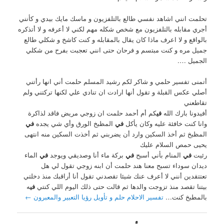
تحلمت انني اشاهد نفسي طالع بالتلفزيون و ماسك مايك بيدي و كأنني
أجري مقابله بالتلفزيون مع شخص شكله مهم لكني لا أعرفه و لا أتذكره
بالواقع و لا اعرف ماذا كان يقال بالمقابله و كنت كاشخ و شكلي طالع
جميل مره و كنت مبتسم و فرحان حتى انني تعجبت بفرح من شكلي
الجميل ….
أتمنى تفسير حلمي و شاكر لكم رشيد المسلم حلمت أني انها رأتني
أصلي عكس القبلة و تقول أنها ارادت ان تنادي علي لكنها تركتني ولم
تقاطعني
أفيدونا بارك الله
في
كم أم أحمد حلمت ان زوجي مريض فاقد لذاكرة
وانا كنت خافئة عليه وكان يأكل
في
المظبخ الورق وأي شي يجده
في
المظبخ ثم أخذ السكين وارد أن يضربني ثم أخذت السكين منه انتهى
يحيى حمص السلام عليك
رئيت
في
المنام بأني أسبح
في
بركة ماء أنا وصديقي ويوجد
في
الماء
ديدان سوداء تسبح معنا هند حلمت أن ابنه زوجي تقول لي هل
تعتتقدين أنني لا أعرف عنك شيئا تقصدني تقول أنا أراقبك منذ دخلتي
بيتنا تقصد منذ تزوجت والدها ثم قالت حتى ذلك اليوم اللي كنتي
في
ه
بالمطبخ كنت…
تفسير الاحلام حلم و تأويل رؤيا التعبير والمعبرون
←