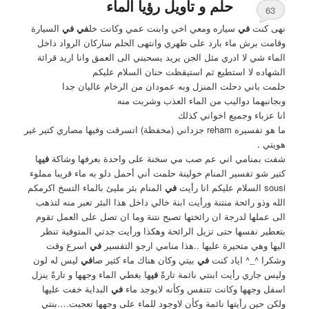
حلم و تأويل رؤيا الماء
63
نهى كنت
في
سياره ومعي اخي وابنت عمي وكانت خل
في في
السيارة
وقامت برش ماء بارد على ظهري وانتهى الحلم ساركان الرواد داخل
الماء شي لا ادري مثل الجن يريد يسحبني الى العمق‎ وانا اريد قرائة
الشهاده لا استطيع ثم استيقظت حنان السلام عليكم
حلمت باني دحلت المنزل وبه عمودان من الرخام عاليان جدا
وبجانبهما دواليب من الماء العذب وشربت منه
انا عزباء وجميع اخواني كذلك
ما هو تفسيره reham جزداني (محفظة) اتسرقت وفيها مصاري كتير غير
هويتي .
شفت بمنامي اني عم صب مي سخنة على واحدة بعرفها وشاكة
في
ها
كتير شو تفسير المنام خولينة حلمت أني أحمل دلو به ماء قريبا مملوء
sousi السلام عليكم انا رأيت
في
المنام بئر مليئ بالماء التسخ اكرمكم
الله وذو رائحة منتنة ورأيت ابنة خالي داخل هذا البئر تعبر منه لتذهب
الى عملها لدرجة ان رائختها تصبح نتنة وما ان تصل على العمل تقوم
بتعطير نفسها حتى تزيل الرائحة وهكذا ورأيت جدتي المتوفية تنظر
اليها وهي متحيرة عليها ..هذا منامي ارجو التفسير
في
اسرع وقت
وشكرا ^_^ اياد كنت
في
بيتي وكان هناك ماء كثير صا
في
ليس له لون
وليس جاري رأيت ابنتي نائمة تارةً
في
ها بغطي الماء وجهها و تارةً ينزل
اسفل وجهها وكانت تتنفس وكأنه لايوجد ماء
في
البداية خفت عليها
ولكن حين رأيتها نائمة وكأن لاوجود للماء على وجهها تعجبت….بنتي