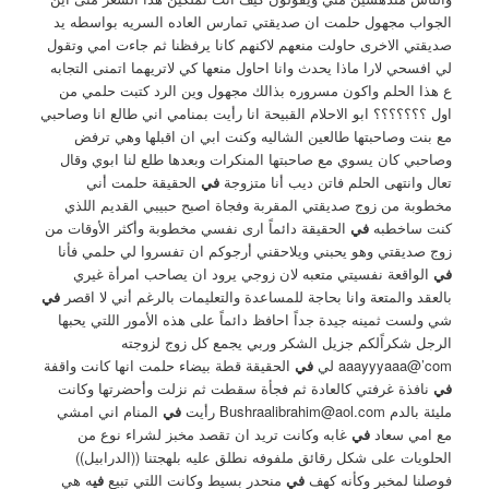
الجواب مجهول حلمت ان صديقتي تمارس العاده السريه بواسطه يد
صديقتي الاخرى حاولت منعهم لاكنهم كانا يرفظنا ثم جاءت امي وتقول
لي افسحي لارا ماذا يحدث وانا احاول منعها كي لاتريهما اتمنى التجابه
ع هذا الحلم واكون مسروره بذالك مجهول وين الرد كتبت حلمي من
اول ؟؟؟؟؟؟؟ ابو الاحلام القبيحة انا رأيت بمنامي اني طالع انا وصاحبي
مع بنت وصاحبتها طالعين الشاليه وكنت ابي ان اقبلها وهي ترفض
وصاحبي كان يسوي مع صاحبتها المنكرات وبعدها طلع لنا ابوي وقال
تعال وانتهى الحلم فاتن ديب أنا متزوجة
في
الحقيقة حلمت أني
مخطوبة من زوج صديقتي المقربة وفجاة اصبح حبيبي القديم اللذي
كنت ساخطبه
في
الحقيقة دائماً ارى نفسي مخطوبة وأكثر الأوقات من
زوج صديقتي وهو يحبني ويلاحقني أرجوكم ان تفسروا لي حلمي فأنا
في
الواقعة نفسيتي متعبه لان زوجي يرود ان يصاحب امرأة غيري
بالعقد والمتعة وانا بحاجة للمساعدة والتعليمات بالرغم أني لا اقصر
في
شي ولست ثمينه جيدة جداً احافظ دائماً على هذه الأمور اللتي يحبها
الرجل شكراًلكم جزيل الشكر وربي يجمع كل زوج لزوجته
aaayyyaaa@’com لي
في
الحقيقة قطة بيضاء حلمت انها كانت واقفة
في
نافذة غرفتي كالعادة ثم فجأة سقطت ثم نزلت وأحضرتها وكانت
مليئة بالدم
Bushraalibrahim@aol.com
رأيت
في
المنام اني امشي
مع امي سعاد
في
غابه وكانت تريد ان تقصد مخبز لشراء نوع من
الحلويات على شكل رقائق ملفوفه نطلق عليه بلهجتنا ((الدرابيل))
فوصلنا لمخبر وكأنه كهف
في
منحدر بسيط وكانت اللتي تبيع
في
ه هي