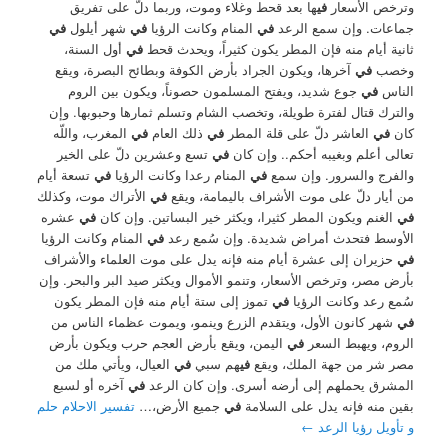
وترخص الأسعار
في
ها بعد قحط وغلاء وموت، وربما دلّ على تفريق
جماعات. وإن سمع الرعد
في
المنام وكانت الرؤيا
في
شهر أيلول
في
ثانية أيام منه فإن المطر يكون كثيراً، ويحدث قحط
في
أول السنة،
وخصب
في
آخرها، ويكون الجراد بأرض الكوفة وبطائح البصرة، ويقع
الناس
في
جوع شديد، ويفتح المسلمون حصوناً، ويكون بين الروم
والترك قتال لفترة طويلة، وتخصب الشام وتسلم ثمارها وحبوبها. وإن
كان
في
العاشر دلّ على قلة المطر
في
ذلك العام
في
المغرب، واللّه
تعالى أعلم وبغيبه أحكم.. وإن كان
في
تسع وعشرين دلّ على الخير
والفرج والسرور. وإن سمع
في
المنام رعدا وكانت الرؤيا
في
تسعة أيام
من أيار دلّ على موت الأشراف باليمامة، ويقع
في
الأتراك موت، وكذلك
في
الغنم ويكون المطر كثيرا، ويكثر خير البساتين. وإن كان
في
عشره
الأوسط فتحدث أمراض شديدة. وإن سُمع رعد
في
المنام وكانت الرؤيا
في
حزيران إلى عشرة أيام منه فإنه يدل على موت العلماء والأشراف
بأرض مصر، وترخص الأسعار، وتنمو الأموال ويكثر صيد البر والبحر. وإن
سُمع رعد وكانت الرؤيا
في
تموز إلى ستة أيام منه فإن المطر يكون
في
شهر كانون الأول، ويتقدم الزرع وينمو، ويموت عظماء الناس من
الروم، ويهبط السعر
في
اليمن، ويقع بأرض العجم حرب ويكون بأرض
مصر شر من جهة الملك، ويقع
في
هم سبي
في
العيال، ويأتي ملك من
المشرق يحملهم إلى أرضه أسرى. وإن كان الرعد
في
آخره أو لسبع
بقين منه فإنه يدل على السلامة
في
جميع الأرض،…
تفسير الاحلام حلم
و تأويل رؤيا الرعد
←