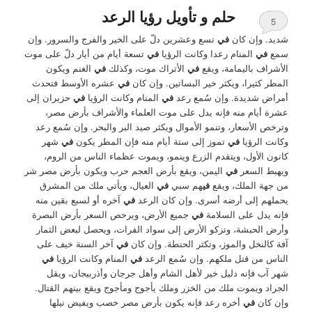
حلم و تأويل رؤيا الرعد
5
شديد. وإن كان
في
تسع وعشرين دلّ على الخير والفرج والسرور. وإن
سمع
في
المنام رعدا وكانت الرؤيا
في
تسعة أيام من أيار دلّ على موت
الأشراف باليمامة، ويقع
في
الأتراك موت، وكذلك
في
الغنم ويكون
المطر كثيرا، ويكثر خير البساتين. وإن كان
في
عشره الأوسط فتحدث
أمراض شديدة. وإن سُمع رعد
في
المنام وكانت الرؤيا
في
حزيران إلى
عشرة أيام منه فإنه يدل على موت العلماء والأشراف بأرض مصر،
وترخص الأسعار، وتنمو الأموال ويكثر صيد البر والبحر. وإن سُمع رعد
وكانت الرؤيا
في
تموز إلى ستة أيام منه فإن المطر يكون
في
شهر
كانون الأول، ويتقدم الزرع وينمو، ويموت عظماء الناس من الروم،
ويهبط السعر
في
اليمن، ويقع بأرض العجم حرب ويكون بأرض مصر شر
من جهة الملك، ويقع
في
هم سبي
في
العيال، ويأتي ملك من المشرق
يحملهم إلى أرضه أسرى. وإن كان الرعد
في
آخره أو لسبع بقين منه
فإنه يدل على السلامة
في
جميع الأرض، ويرخص السعر بأرض البصرة
وأرض الحبشة، وتزكو الأرض إلى سواد الفرات، ويحصل لبعض الثمار
آفة كالنخل والموز، وتكثر الحنطة. وإن كان
في
آخر السنة خيف على
الناس من قتل ملكهم. وإن سُمع الرعد
في
المنام وكانت الرؤيا
في
شهر آب فإنه دليل خير لأهل الشام وأهل جرجان وأذربيجان، ويقل
الجراد ويموت ملك من الخزر وملك يأجوج ومأجوج ويقع بينهم القتال.
وإن كان
في
أخره رعد فإنه يكون بأرض مصر خصب ويفيض نيلها