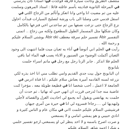
منتصف الطريق وكانت سيارة فارهه فوجدت
في
ها استاذا كان يدرسني
في
المرحلة الثانوية فناديته بأسم عائلته قائلا : استاذ المرهون وسلمت
عليه من ثم مضيت انا واخي وانا اتعكز وأتألم من الزجاج اللتي
في
اسفل قدمي حتى وصلنا الى باب ورشة لتصليح السيارات فبدأت احاول
نزع الزجاج حتى نزعت نصفها من ثم ساعدني اخي فنزعها بالكامل
وكان شكلها مثل المسمار الطول المطعوج ولكنه من زجاج .. اتمنى
التفسير Abir تفسير حلم سرقة معطف Abir oki بوشتى السلام عليكم
و رحمة الله .
رأيت
في
الحلم اني أتوضأ
في
آناء به ثعبان ميت فلما انتبهت الى وجود
الثعبان أكملت الوضوء من الصنبور و الاناء يصب
في
ه الماء اما باقي
الحلم فلا اتذكر . جابر الزنا رجل مع رجل
في
ماتم اسراء حلمت
بلبابونج
ان البابونج حول بيت جدي القديم وامي تطلب مني انا اخذ بذره لكي
نزرعه لسنه القادمه أميرة بعتاش سلام عليكم ، انا فتاة ادرس
في
الجامعة لا اعمل ، أحب شخصا انا
في
قطيعة طويلة معه ، مؤخرا كنت
عاضبة منه جدا لدرجى قررت ان انهي حبي له نهائيا ، ثم حدث أن
حلمت به يهاتفني ويقول أنه يجمع لي احاديث الغزل والقصائد لأجلي
وليهديها لي ….رجاءا فسروه لي انا
في
حيرة من أمري جيهان
فرشيشي السلام عليكم.حلمت ااني
في
مكان عام و الناس كثيرة و
انادي حبيبي و هو يمشي امامي و لا يسمعني
و صرت اصرخ باسمه و لا احد ينظر لي او يسمعني.ارجو تفسير حلمي
و شكرا احمد شاهر السلام عليكم