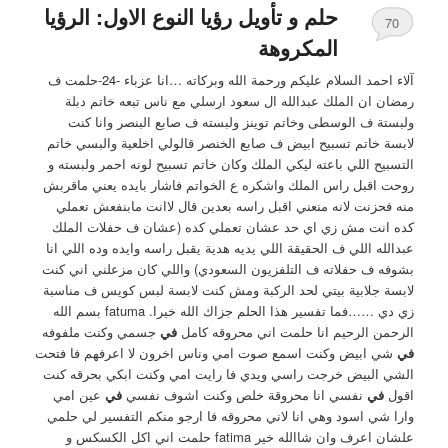
حلم و تأويل رؤيا النوع الاول: الرؤيا
70
المكروهة
آلاء احمد السلام عليكم ورحمة الله وبركاته …انا عزباء -24-حلمت ف
رمضان ان الملك عبدالله ال سعود ارسلي مع ناس تبعه خاتم دبلة
ولبستة ف الوسطى وخاتم توينز ولبسته ف صابع البنصر وانا كنت
لابسة خاتم تسبيح ابيض ف صابع الخنصر قالولي اخلعية والبسي خاتم
التسبيح اللي باعته ليكي الملك وكان خاتم تسبيح لونه احمر ولبسته و
روحت اقبل راس الملك واشكره ع الخواتم فاشار بايده يعني ماقربش
منه فحزنت لانه منعني اقبل راسه بعدين قال لاانت مابنفعش تعملي
كده انت مش زي اي حد عشان تعملي كده (عشان ف حفلات الملك
عبدالله اللي ف الحقيقة اللي يديه هدية يقبل راسه وايده وده اللي انا
بشوفه ف حفلاته ف التلفزيون السعودي) واللي كان مزعلني اني كنت
لابسة جلابية بيتي لحد الركبة ومش كنت لابسة لبس كويس ف مناسبة
زي دي ……فما تفسير هذا الحلم جزاك الله خيرا. fatuma بسم الله
الرحمن الرحيم انا حلمت اني محروقه كامل
في
جسمي وكنت ملفوفه
في
شي ابيض وكنت اسمع صوت امي وناس اخرون لا اعرفهم فا فتحت
الشي البيض خرجت راسي ويدي فا رايت امي وكنت ابكي بحرقه كنت
اقول
في
نفسي انا محروقة خلص وكنت اشوف نفسي
في
عين امي
وارا شي اسود وهي انا لاني محروقه فا ارجو منكم التفسير لي حلمي
علشان اعرف وان شاالله خير fatima حلمت اني اكل الكسكس و