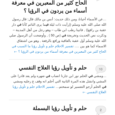
الحاح كثير من المعبرين في معرفة
أسماء من يردون في الرؤيا ؟
…عن الأسماء أحيانا، ومن ذلك حديث: أنس بن مالك قال: قال رسول
الله صلى الله عليه وسلم ((رأيت ذات ليلة
في
ما يرى النائم كأنا
في
دار
عقبة بن رافع)) , فاتينا رطب ابن طاب – وهو رجل من أهل المدينة –
وذكرت نص الحديث وتخريجة
في
(ص 50 ) , وأوضحت أن الرسول صلي
الله علية وسلم أول عقبة بالعاقبة ورافع بالرفعة , وهو من اشتقاق
الاسماء كما هو بين ….
تفسير الاحلام حلم و تأويل رؤيا ما السبب في
الحاح كثير من المعبرين في معرفة أسماء من يردون في الرؤيا ؟
←
حلم و تأويل رؤيا العلاج النفسي
10
…ومشي
في
الحلم نور ابن جارنا انصاب
في
ضهره ولم يعد قادرا على
المشي وانشل هذه المرة الثانية التي آحلم انه وقف ع رجليه ومشي
في
الحلم آرجو التفسير لو سمحتم…
تفسير الاحلام حلم و تأويل رؤيا
العلاج النفسي
←
حلم و تأويل رؤيا البسملة
2