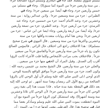
مسلم للنووي مفصلا: ‏فقد جاء
في
البخاري ومسلم:الرؤيا الصالحة جزءا
, من ستة واربعين جزءا من النبوة كما سبق(3) . ‏وجاء
في
مسلم: من
خمس وأربعين جزء, وجاء
في
ه أيضا: من سبعين جزءا. ‏وجاء
في
الطبراني : جزء من ستة وسبعين جزءا ‏. ولابن عبدالبر رواية : من ستة
وعشرين جزء. وعند الامام أحمد: جزء من خمسين جزء. وجاء عند
الترمذي: جزء من أربعين جزءا ‏. ‏وعند الطبري: جزء من تسعة وأربعين
جزءا, وله أيضا: من اربعة واربعين. ‏وجاء ايضا عن ابن عباس : جزء من
اربعين جزءأ. ‏ونحن هنا أمام روايات متعددة وأقلها جزء من ستة
وعشرين واكثرها جزء من ستة وسبعين , قال النووي
في
شرح صحيح
مسلم(4) : هذا الاختلاف راجع الى اختلاف حال الرائي , فالمؤمن الصالح
تكون رؤ ياه جزءأ من ستة وأربعين جزءأ والفاسق جزءأ من سبعين
جزءأ , فالاختلاف بحب مراتب الأشخاص وكلما قلت الأجزاء كانت الرؤيا
أقرب إلى الصدق , وقيل المراد أن الخ
في
منها جزء من سبعين ,
والجلي جزء من ستة وأربعين. ‏قال الشيخ محمد بن عثيمين رحمه الله :
وكون العدد جزء من ستة وأربعين جزءأ موافق للواقع بالنسبة للوحي
الذي أوحي ا،لى النبي صلي الله علية وسلم لأن أول الوحي كان بالرؤيا
الصالحة من ربيع الأول الى رمضان وهذا ستة آشهر , ثم اوحى الله إليه
بعد ذللك
في
اليقظة بقية مدة حياته , فاذا نسبت هذا إلى بقية زمن
الوحي كان جزءأ من ستة وأربعين جزءا: لأن الوحي كان ثلاثا وعشرين
منة وستة أشهر(5). وقد استشكل كون الرؤيا جزءأ من النبوة مع أن
النبوة انقطعت بموت النبي صلي الله عليم وسلم وسأذكر بعضا مما
قيل
في
توضيح هذا. ‏قال القرطبي معنى كونها جزء ا من النبوة : أن