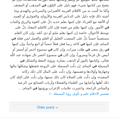
يتضح من كتابتها شيء، فهو دليل على التلوّن
في
المذهب أو المعتقد.
وأمّا ما كُتبت به من الأقلام الغريبة كالعبراني والسرياني والهندي وما
أشبه ذلك فإنه دليل على الدنانير الغريبة والأزواج، والجواري أو العبيد،
أو الألفة مع الغرباء. فإن كتبها بقلم حديد دلّ على القوة والرزق والثبات
في
الأمور. وإن كتبها بقلم من فضة فإن كان كالقلم المعتاد دلّ على
توسط الأحوال، خاصة إن كتبها بقلم ملتو أو ذي عُقَد، وإن كان القلم
مستقيماً حسناً دلّ على المنصب الجليل أو العلم والعمل لمن فعله
في
المنام، فإن كتبها
في
كاغد ربما فعل فعلاً حسناً أو اتَبع واجباً، وإن كتبها
في
رق سعى
في
طلب ميراث، وإن كان
في
منسوج أحمر أو أصفر أو
أبيض نال فرحاً وسروراً، وإن كان
في
منسوج أخضر نال شهادة عند اللّه
تعالى. وكتابتها بالنور أو الذهب بشارة. ورؤية النقط والشكل
في
البسملة
في
المنام: إن دلّت البسملة على الزوجة فنقطها وشكلها مالها
وجهازها وأولادها وعصمتها، وإن دلّت على المال كان ذلك زكاته
المفيدة، وإن دلّت على الصلاة كان ذلك سننها، وإن دلّت على البلد كان
ذلك أهلها وأعيانها من العلماء والفضلاء وأرباب الصنائع من الرعية
والمتاجر الرابحة. واعتبرت علامات الإعراب ورؤيتها
في
المنام:…
تفسير الاحلام حلم و تأويل رؤيا البسملة
←
Older posts
←
Post navigation