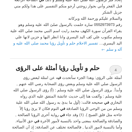
قبل الفجر وأني بجوار زوجتي أرجو منكم التفسير على هذا ولكم مني
جزيل الشكر
والسلام عليكم ورحمة الله وبركاته
رقم 0552973973 ساره حلمت بالرسول صلئ الله عليه وسلم وهو
يقراء القرآن سورة الكهف محمد رايت اسم النبي محمد صلي الله علية
وسلم مكتوب علي كف اليد اليسري وانا انظر اليها و حزين لانها علي
اليد اليسري…
تفسير الاحلام حلم و تأويل رؤيا محمد صلى الله عليه و
آله و سلم
←
حلم و تأويل رؤيا أمثلة على الرؤى
4
أمثلة على الرؤى: ‏وهذا الجزء سأتحدث
في
ه عن امثلة لبعض رؤى
الرسول صلي الله علية وسلم وبعض رؤى الصحابة رضي الله عنهم ,
وأبدأ. برؤى الرسول صلي الله علية وسلم : ‏(‏أ) رؤى الرسول صلي الله
علية وسلم : ‏وألفت هنا إلى حديث عائشة المتفق عليه الذي رواه
البخاري
في
صحيحه قالت: (أول ما بدئ به رسول الله صلي الله علية
وسلم من من الوحي الرؤيا الصادقة
في
النوم فكان لا يرئ رؤيا إلأ
جاءته مثل فلق الصبح ). (1) ‏وقد جاء
في
رواية آخرى الرؤيا الصالحة ,
والصادقة والصالحة بمعنى واحد بالنسبة لأمور الآخرة
في
حق الأنبياء.
‏وأما بالنسبة لامور الدنيا , ‏فالصالحة تختلف عن الصادقة; إذ أن الصالحة