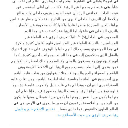
في
امريكا وأهلي
في
القاهرة . وقد رايت
في
ما يرى النائم ابن اخت لي
شابأ و
في
عينه دم يحجبها عن الرؤية. فكتبت الى أهلي أستفسر عن
عينه بالذات . فجاءني الرد بآن عينه أصيبت بنزيف داخلي وانه يعالج.
ويلاحظ أن النزيف الداخلي لا يري من الخارج . فقد كان منظر عينة لمن
يراها بالعين المجردة منظرا عاديا ولكنها كانت محجوبة عن الأبصار
بالنزف الداخلي
في
قاعها، اما الرؤيا فقد كشفت عن هذا الدم
المحجوب
في
الداخل(5) ** ثانيا ً:تعريف الرؤي عند العلماء غير
المسلمين : بالنسبة للعلماء غير المسلمين فلهم أقاويل كثيرة منكرة
في
هذا الموضوع، وسبب ذلك أنهم حاولوا الوقوف على حقائق لا تدرك
بالعقل الذي يحتكمون إليه
في
هذا الجانب وجوانب أخرى كثيرة . كما
أنهم لا يؤمنون ولا يصدقون بالوحي ولا السمع ولذلك اضطربت أقوالهم.
فمن ينتمي إلى الطب ينسب جميع الرؤيا الى الأخلاط الأربعة وهي
البلغم والصفراء والدم والسوداء ، مثلا : يقولون من يغلب عليه البلغم
يرى أنه يسبح
في
الماء ، لمناسبة الماء لطبيعة البلغم ، ومن تغلب عليه
الصفراء يرى النيران ، وهذا لم يقم عليه دليل ولا جرت عليه عادة ، وما
قالوه نوع من أنواع الرؤيا وليست الرؤيا محصورة
في
ه , فإنا نعلم أن
منها ما يكون من النفس , ومنها ما يكون من الشيطان ومنها ما يكون
من الرحمن. ‏والفلاسفة يزعمون ان صور ما يجري
في
الأرض هي
في
العالم العلوي كالنقوش فما حاذى بعضا…
تفسير الاحلام حلم و تأويل
رؤيا تعريف الرؤي من حيث الأصطلاح
←