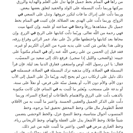
من رآها
في
المنام بخط جميل فإنها تدل على العلم والهداية والرزق
ببركتها وربما دلّت البسملة على الولد والحفيد لتعلق بعضها ببعض.
وربما دلّت على إدراك ما فات لتكرر حروفها. وتدل على السعي
في
الزواج. وربما دلّت على الهدى بعد الضلالة. فإن كتبت
في
المنام بخط
جميل نال مشاهدها رزقاً وحظا
في
صناعته أو علمه. وإن كتبها ميت
فهي رحمة من اللّه تعالى. وربّما دلّت كتابتها على الربح
في
الزرع. وإن
محاها بعد كتابتها واختطفها طائر دلّ على نفاد عمر الرائي وفراغ رزقه،
وعلى هذا يقاس مَن كتب على يديه شيء من القرآن الكريم أو غيره،
فقد قيل إن الحسن بن علي رضي اللّه عنه رأى
في
المنام مكتوباً على
جبينه: (والضحى، والليل إذا سجى). فرفع ذلك إلى سعيد بن المسيّب،
فقال: يا ابن رسول الله، أوص واستغفر، ففارق الدنيا بعد ليلة. فإن قرأ
البسملة
في
الصلاة، وكان مذهبه ترك البسملة
في
الصلاة، فبسملته
في
ذلك دليل على ارتكاب دين لم يحتج إليه، وربّما دلّ على الميل إلى الأب
دون الأم، والأم دون الأب، أو يفضل سنّة على فرض، أو نفلاً على سنة،
أو بدعة على مستحب. ويُعتَبر ما كُتبت به
في
المنام، فإن كانت مكتوبة
بالذهب دلّت على الرزق والاهتمام بالطاعات أو إصلاح السراء، وربما
دلّت على الذكر الجميل والعقبى الحسنة. واعتبر ما كُتبت به من الأقلام،
فخطّ الطومار مال طائر، وخط المحقق تحقيق لما يرجوه، وخط
المنسوب أحوال متناسبة، وخط النسخ عزل، والخط الوحشي يتضمن
شيئاً طائلا، وخط الأشعار يدل على الغفلة والهيام، وخط الريحاني رياء،
وخط الغباري مرض
في
العين. واعتبر ما كُتبت عليه من غير ذلك،
فكتابتها بخط التوقيع عز ونصر وكتابتها بخط الوراقة محاكمات، فإن لم