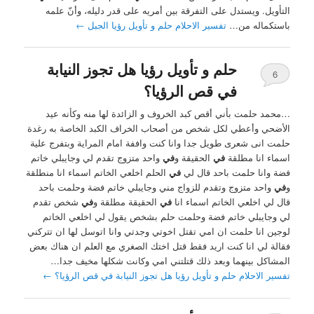
التأويل. ويستدل على التفرقة بين أمريه على قدر دليله، وأنّ علمه
باستكماله من…
تفسير الاحلام حلم و تأويل رؤيا الجبل
←
حلم و تأويل رؤيا هل تجوز النيابة
6
في قص الرؤيا؟
…محمد حلمت بأني أقص كبد الخروف و الزائدة لها منه وكأنه عيد
الأضحي وأعطي لكل شخص من أصحاب الخراف الكبد الخاصة به رغدة
حلمت انى شعرى طويل جدا وانا كنت واففة امام المراية وبتفرج علية
اسماء انا مطلقة
في
الحقيقة و
في
واحد متزوج تقدم لي وجايبلي خاتم
فضة وانا حلمت باحد قال لي
في
الحلم اخلعي الخاتم اسماء انا منطلقة
و
في
واحد متزوج وتقدم للزواج مني وجايبلي خاتم فضة وحلمت باحد
قال لي اخلعي الخاتم اسماء انا
في
الحقيقة مطلقة و
في
شخص تقدم
لي وجايبلي خاتم فضة وحلمت حلم بشخص يقول لي اخلعي الخاتم
لوجين انا حلمت ان امي تقتل اخوتي وجدتي وانا اتوسل لها ان تتركني
فقالة لي انا كنت اريد فقط قتل اختك الصغري مع العلم ان هناك بعض
المشاكل بينهما وبعد ذلك قتلتني امي وكانت شكلها مخيف جدا…
تفسير الاحلام حلم و تأويل رؤيا هل تجوز النيابة في قص الرؤيا؟
←