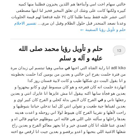
خالتي سهام اخت امي وأبناءها هم اللذين يخبزون فطلبنا منها كميه
كبيره ولكنها كانت على وشك ان تغلق المخبز فخبز لنا ابنها مصطفى
اثنى عشر علبه فقط بينما طلبنا كان ٢٤ علبه فدفعنا لهم قيمة الحلويات
وعدنا نصعد المنحدر قبل حلول الظلام وقبل ان مرى…
تفسير الاحلام
حلم و تأويل رؤيا السفينة
←
حلم و تأويل رؤيا محمد صلى الله
13
عليه و آله و سلم
adil kiko انا راية الفتاة التي احبها
في
منامي وهيا تبتسم لي زيدان مرة
من فترة حلمت بفرح ابن خالتي و بعدين من بومين كدا حلمت بخطوبته
و انا بقول البنت دي شكلها طيب و كانت لابية فستان روز كدا
انهاردة حلمت انه كان قفرحه و هو كان مبسوط اوي و كانو بيجهزوا و
بعدين هو فجأة سابها اكنه بيقول انا مش عايزها انا عايزك انتي و بعدين
رجعلها تاني و
في
الفرح كان لابس بدلة كحلي و الفرح كان كبير اوي و
بعدين لقيناها جية طعيت و تقولي انتي كل لما تدخلي حياتنا بتبوظيها و
راحت لأهلها و تقريبا الفرح كان هيبوظ لولا اني روحتله و اعدت هديته
بعدها راحلها و سألته علي اللي هي قالته اني ييوظلهم حياتهم قالي اه و
ابعدي عننا قلتله انا كان قصدي خير و انا بجهز معاكو الفرح و بعدين راح
شغلها الاغنية اللي بتحبها و اعدو يرقصو و بعدين جيت انا ارقص مع اخته