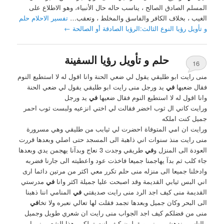
المسلم الصادق الصالح ، يناسب حاله حال الأنبياء، وهو الاطلاع على
الغيب ، بخلاف الكافر والفاسق والمخلط ، وتعقب…
تفسير الاحلام حلم
و تأويل رؤيا النوع الثالث:الرؤيا الصادقة أو الصالحة
←
حلم و تأويل رؤيا السفينة
16
منى رايت ابو طليقي يقول لي ضعي الحنة وانا اقول له لا استطيع النوم
فقال ضعيها
في
يد ورجل منى رايت ابو طليقي يقول لي ضعي الحنة
وانا اقول له لا استطيع النوم فقال ضعيها
في
يد ورجل
ورايت كاني ال ثوب اخضر فقالت لي اختي انزعيه ولبست ثوب احمر
جميل كنت املكه
ورايت ان امي المتوفاة احضرت لي ثيابب من طليقي وهي مسرورة
منى رايت منذ سنوات اني ذاهبة الى المسجد حتى اصلي وبعدها قررت
العودة الى المنزل و
في
طريقي وجدت 3 نعاج وبدآنا يهجمن يدي وبعدها
جاء كلب ثم بدآ يهاجمنا جميعا فاخذت عود واعطيته الى جارنا فضربه
وادخلنا جميعا الى منزله منى حلم تكرر معي اكثر من مرتين دائما ارى
اني البس ثيابي القديمة وقد اصبحت عليا جميلة اكثر وانا
في
مدرستي
القديمة منى كيف اجد الرد منى رايت صديقتي
في
المنامي اننا ذهبنا
الى البحر وكان جميل وبعدها تجمد فقلت لها تعالي نعبره ولا تخا
في
منى من فضلكم كيف اجد الجواب منى رايت ان شعري طويل وجميل
والناس مندهشين مني ويقولون كيف انت تملكين هذا الشعر منى اين