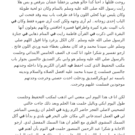
روحت قلتلها د احنا كدا خالو هيجي يزعقلنا عشان بنرقص و بس هلا
رأيت رسول الله صلى الله عليه وسلم بالمنام وكان ذو لحية طويلة
وكان يلبس ثوبا كحلي اللون وانا قد طرقت باب بيته وقد فتحت لي
الباب إحدى زوجاته.. لم أرى وجهه ولكن كنت أرى ضهره فقط وكان
في
باب البيت بقرة كبيرة واطرافها قصيرة اخافتني وكأنهم يقولون أنها
البقرة التي ذكرت
في
القرآن فاطمة رايت
في
المنام ذهابي
في
جنازة
الرسول صلى الله عليه وسلم . كان الكل يزغرد وانا اقول اللهم صلي
وسلم على سيدنا محمد و قد كان مغطى بغطاء شبه وردي اللون فاتح .
ارجو تفسير و شكرا خلود انا كنت ف الصف الخامس الابتدائي وحلمت
بالرسول صلي الله عليه وسلم هو وابي بكر الصديق جالسين بجوار باب
مكتب التحفيظ الذي كنت احفظ
في
ه القران الكريم وانا داخله وجدتهم
جالسين فسلمت ع سيدنا محمد عليه افضل الصلاه والسلام ونديته
باسمه ثم ابوبكرالصديق ودخلت اخدت حصتي وخرجت وجدتهم
موجودين فسلمت عليهم وخرجت.
لكن انا ف هذا اليوم ابي منعني اني اذهب لمكتب التحفيظ وجلست
طول اليوم ابكي وباليل حلمت هذا الحلم وبعد ذلك جاءت خالتي
لتصحيني لاصلي الفجر حاضر اكرم رؤية
في
الحلم ان رؤيسي المباشر
لي
في
العمل استدعاني الي مكان على البحر
في
بلدي و بدأنا
في
أكل
السمك المشوي الطري مع العلم ان هذا السمك المفضل لدي. ارجو
الاجابة و شكرا عبد الرحمن المنصور حلمت
في
النوم بأن أهتم
في
إتخاذ قبر لرسول الله صلي الله عليه وسلم و ذلك
في
الساعة الرابعة