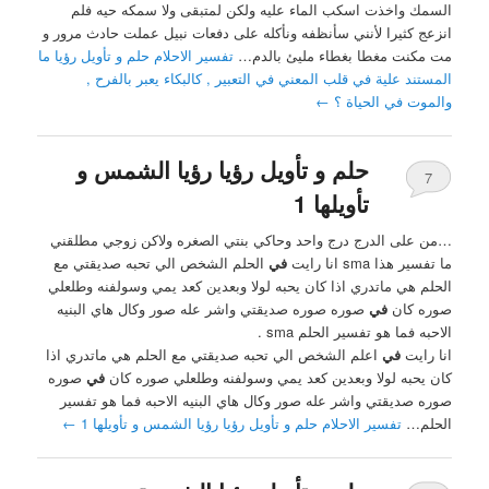
السمك واخذت اسكب الماء عليه ولكن لمتبقى ولا سمكه حيه فلم
انزعج كثيرا لأنني سأنظفه ونأكله على دفعات نبيل عملت حادث مرور و
مت مكنت مغطا بغطاء مليئ بالدم…
تفسير الاحلام حلم و تأويل رؤيا ما
المستند علية في قلب المعني في التعبير , كالبكاء يعبر بالفرح ,
والموت في الحياة ؟
←
حلم و تأويل رؤيا رؤيا الشمس و
7
تأويلها 1
…من على الدرج درج واحد وحاكي بنتي الصغره ولاكن زوجي مطلقني
ما تفسير هذا sma انا رايت
في
الحلم الشخص الي تحبه صديقتي مع
الحلم هي ماتدري اذا كان يحبه لولا وبعدين كعد يمي وسولفنه وطلعلي
صوره كان
في
صوره صوره صديقتي واشر عله صور وكال هاي البنيه
الاحبه فما هو تفسير الحلم sma .
انا رايت
في
اعلم الشخص الي تحبه صديقتي مع الحلم هي ماتدري اذا
كان يحبه لولا وبعدين كعد يمي وسولفنه وطلعلي صوره كان
في
صوره
صوره صديقتي واشر عله صور وكال هاي البنيه الاحبه فما هو تفسير
الحلم…
تفسير الاحلام حلم و تأويل رؤيا رؤيا الشمس و تأويلها 1
←