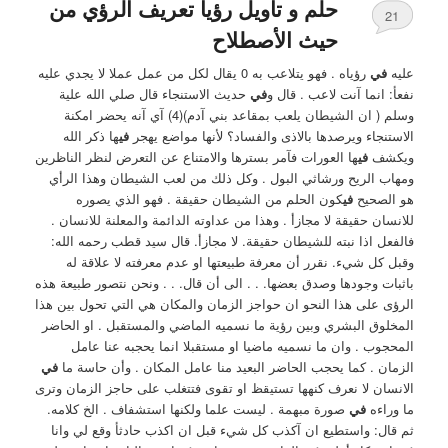
حلم و تأويل رؤيا تعريف الرؤي من
21
حيث الأصطلاح
عليه
في
رؤياه . فهو يتلاعب به 0 ‏يقال لكل من عمل عملا لا يجدي عليه
نفعأ: انما آنت لاعب . قال و
في
حديث الاستنجاء قال صلي الله علية
وسلم ( ان الشيطان يلعب بمقاعد بني آدم)(4) آي آنه يحضر امكنة
الاستنجاء ويرصدها بالاذى والفساد؟ لأنها مواضع يهجر
في
ها ذكر الله
ويكشف
في
ها العورات فآمر بسترها والامتناع عن التعرض لنظر الناظرين
ومهاب الريح ورشاثي البول . وكل ذلك من لعب الشيطان وهذا الرأي
هو الصحيح
في
كون الحلم من الشيطان حقيقة . فهو الذي يصوره
للانسان حقيقة لا مجازأ . وهذا من عداوته الدائمة والمعلنة للانسان .
فالفعل اذا نبته للشيطان حقيقة. لا مجازأ. ‏قال سيد قطب رحمه الله:
‏وقبل كل شيء. نقرر أن معرفة طبيعتها او عدم معرفته لا علاقة له
باثبات وجودها وصدق بعضها. . . الى أن قال. . . ونحن نتصور طبيعة هذه
الرؤى على هذا النحو ان حواجز الزمان والمكان هي التي تحول بين هذا
المخلوق البشري وبين رؤية ما نسميه الماضي والمستقبل . او الحاضر
المحجوب . وان ما نسميه ماضيا او مستقبلا انما يحجبه عنا عامل
الزمان . كما يحجب الحاضر البعيد منا عامل المكان . وأن حاسة ما
في
الانسان لا نعرف كنهها تستيقظ او تقوى فتتغلب على حاجز الزمان وترى
ما وراءه
في
صورة مبهمة . ليست علما ولكنها استشفاف . الخ كلامه.
ثم قال: واستطيع ان آكذب كل شيء قبل ان اكذب حادثأ وقع لي وانا