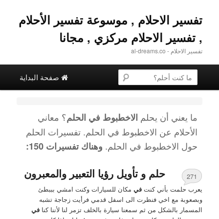
تفسير الاحلام , موسوعة تفسير الأحلام
, تفسير الاحلام مركزي , مجانا
تفسير الاحلام - al-dreams.co
القائمة الرئيسية
البحث عن
تخطي إلى المحتوى الثانوية
التخطي إلى المحتوى الأساسي
صفحة البداية
ما يعني أن يحلم
؟ معاني
الاخطبوط في الحلم
الأحلام عن
الاخطبوط في الحلم
. تفسيرات الحلم
حول
الاخطبوط في الحلم
.
وهناك تفسيرات 150:
حلم و تأويل رؤيا التعبير والمعبرون
271
يعرب حلمت بأني كنت
في
مكان للسيارات وكنت امشي بببطئ
وبصعوبة مع اخي فنظرت الى اسفل قدمي فرأيت زجاجة تشبه
المسمار بالشكل من ثم سمعنا سيارة بالخلف تزمر لنا لأننا كنا
في