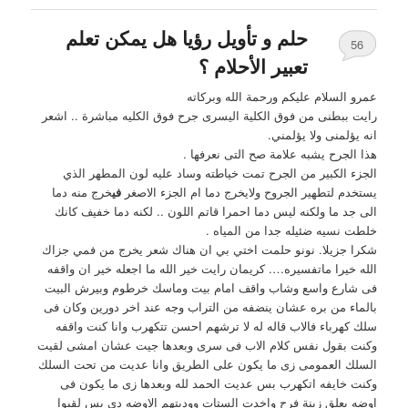
حلم و تأويل رؤيا هل يمكن تعلم
56
تعبير الأحلام ؟
عمرو السلام عليكم ورحمة الله وبركاته
رايت ببطنى من فوق الكلية اليسرى جرح فوق الكليه مباشرة .. اشعر
انه يؤلمنى ولا يؤلمني.
هذا الجرح يشبه علامة صح التى نعرفها .
الجزء الكبير من الجرح تمت خياطته وساد عليه لون المطهر الذي
يستخدم لتطهير الجروح ولايخرج دما ام الجزء الاصغر
في
خرج منه دما
الى جد ما ولكنه ليس دما احمرا قاتم اللون .. لكنه دما خفيف كانك
خلطت نسيه ضئيله جدا من المياه .
شكرا جزيلا. نونو حلمت اختي بي ان هناك شعر يخرج من فمي جزاك
الله خيرا ماتفسيره…. كريمان رايت خير الله ما اجعله خير ان واقفه
فى شارع واسع وشاب واقف امام بيت وماسك خرطوم وبيرش البيت
بالماء من بره عشان ينضفه من التراب وجه عند اخر دورين وكان فى
سلك كهرباء فالاب قاله له لا ترشهم احسن تتكهرب وانا كنت واقفه
وكنت بقول نفس كلام الاب فى سرى وبعدها جيت عشان امشى لقيت
السلك العمومى زى ما يكون على الطريق وانا عديت من تحت السلك
وكنت خايفه اتكهرب بس عديت الحمد لله وبعدها زى ما يكون فى
اوضه بعلق زينة فرح واخدت الستات ووديتهم الاوضه دى بس لقيوا