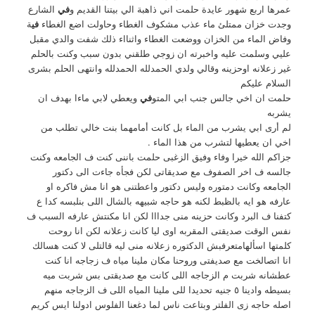
عمرها اربع شهور عايدة حلمت اني ذاهبة الي بيتنا القديم و
في
الشارع
وجدت خزان ممتلئ ماء عذب مشكوف الغطاء وحاولت اضع الغطاء
في
ة
وفاض الماء من الخزان ووضعت الغطاء واثنااء ذلك شفت والدي مقبل
عليي وسلمت عليه واخبرته ان زوجي طلقني بدون سبب وكنت بالحلم
غير زعلانه اوحزينه وقالي ولدي الحمدلله الحمدلله وانتهى الحلم بشرى
السلام عليكم
حلمت ان اخي جالس جنب ابي المتو
في
ويعطي لابي ماءا بهدف ان
يشربه
لم أرى ابي يشرب من الماء بل كانت أمامهما بنت خالي تطلب من
اخي ان يعطيها لتشرب من هذا الماء .
جزاكم الله خيرا وفاء وفيق الزغبى حلمت باننى كنت ف الجامعه وكنت
جالسه ف اخر الصفوف مع صديقاتى لكن فجأه جاءت الى دكتور
الجامعه وكانت دمتوره وليس دكتور واعطتنى هو انا مش فاكره او
عارفه هو ايه بالظبط لكنه هو حاجه شبيهه بالشال اللى بنلبسه كدا ع
كتفنا ف البرد وكانت حزينه منى جدااا لكن انا مكنتش عارفه السبب ف
نفس الوقت صديقتى المقربه اوى ليا كانت زعلانه لكن انا روحت
كلمتها اسألهامتعرفبش الدكتوره زعلانه منى ليه قالتلى لا كنت هسالك
انا اتصالخت مع صديفتى وروحنا مكان ملينا مياه ف زجاجه انا كنت
عطشانه شربت م الزجاجه اللى كانت مع صديقتى بس شربت ميه
بسيطه وادينا ٥ جنيه تحديدا للى ملينا المياه اللى ف الزجاجه منهم
اصله حاجه زى الفلتر وبتاعت ناس لما دغعنا الفلوس ادولنا ايس كريم