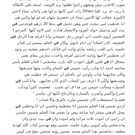
صوت الاغانى مش وصلهم راحوا طلعوا بره الاوضه. اسفه على الاطالة
يا ريت حد يرد عليا Siham رات امي كانها تدعوا هي واثنان نساء لاختي
الكبيرة .فقالت لها الاثنين نساء ان تحضري سهام لندعو لها والتي هي
انا .فدهبت امي تبحث عني وهي تحمل
في
يدها 20 درهم فوجدتني
في
بيت كبير وجميل حوله الورود والاشجار فنادت عني لاتيه اليها .المرجو ا
التفسير أروي حلمت اني أبوس رجل مسيحي وانا اعرفه هذا الرجل
في
الحقيقه .كان استاذا لي ايام ثانوي .وكان
في
الحلم يبتسم لي افنان
حلمت باني العب رياضه بنادي واتت لي فتاتان احدهم معجبه بي وتود
ان تخطبني لأخيها وثانيه اخذتني لغرفه واخذت تمارس معاي يعني
سحاق انا
في
قلبي اقول اعوذب الله يارب سامحني ا افنان للعلم بأنني
صائمه احمد انا شاب رأيت حبييتي
في
المنام وكانت معها صديقتها
وكان بجانبهما شاب وأوحي لي بالحلم ان حبييتي قد خطبت هي
وصديقتها ولكن لا اعرف من الشاب الذي كان بجانبهن ..وانا كنت
في
السياره وسألت حبيبتي من هذا ف لم تجيب .. فعصبت كثيرا وبدأت
اصرخ وأكسر وأضرب بالسياره وبالزجاج لكنها لن تنكسر !
فعندما استيقظت كان جسمي مليء بالعرق والاعصاب !
ارجو تفسير هذا الحلم شمس انا مخطبية وحلمتي ان انا وخطبي
في
محل الذهبي وشتر لية ساعة بيض ما تفسر هذا الحلم شمس حلمتي
ان رايتي ان اموت ثلاث مرات ولم اموت وان
في
بيت جدى وان
وحديقتلني ولم اموتي زهره حلمت بحبيبي وهو يهديني كتاب الله كهدية
مغلفه ،،ماتفسير هذا الحلم محمد تفسير رؤية شخص ينفخ فى كيس