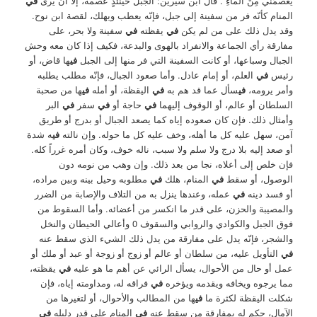
يَعْصمُني مِنَ الماءِ . قال ابن سيرين: الجبل حينئذٍ عصمة، إلا أن يرى
في
المنام كأنّه فر من سفينة إلى جبل، فإنّه يعطب ويهلك، لقصة ابن نوح.
وقد يدل ذلك على من لم يكن
في
يقظته
في
سفينة ولا بحر، على
مفارقة رأي الجماعة والانفراد بالهوى والبدعة، فكيف إذا كان معه وحش
الجبال وسباعها، أو كانت السفينة التي فر منها إلى الجبل
في
ها قاض، أو
رئيس
في
العلم، أو إمام عادل. وأما صعود الجبال، فإنّه مطلب يطلبه
وأمر يرومه،
في
سأل عما قد هم به
في
اليقظة، أو أمله
في
ها من صحبة
السلطان أو عالم، أو الوقوف إليهما
في
حاجة أو
في
سفر
في
البر
وأمثال ذلك. فإن كان صعوده إياه كما يصعد الجبال أو بدرج أو طريق
آمن، سهل عليه كل ما أهله، وخف عليه كل ما حوله. وإن نالته
في
ه شدة
أو صعد إليه بلا درج ولا سلم ولا سبب، ناله خوف، وكان أمره غرراً كله.
فإن خلص إلى أعلاه، نجا من بعد ذلك. وإن وهب من نومه دون
الوصول، أو سقط
في
المنام، هلك
في
مطلوبه وحيل بينه وبين مراده،
أو فسد دينه
في
عمله، وعندها ينزل به من التلاف والإصابة من الضرر
والمصيبة والحزن، على قدر ما انكسر من أعضائه. وأما السقوط من
فوق الجبل والكوادي والروابي والسقوف 0 وأعالي الحيطان والنخل
والشجر، فإنّه يدل على مفارقة من يدل ذلك الشيء الذي سقط عنه
في
التأويل عليه، من سلطان أو عالم أو زوج أو زوجة أو عبد أو ملك أو
عمل أو حال من الأحوال، يسأل الرائي عن أهم ما هو عليه
في
يقظته،
مما يرجوه ويخافه ويقدمه ويؤخره
في
فراقه له، ومداومته إياه، فإن
شكلت اليقظة لكثرة ما
في
ها من المطالب والأحوال، أو لتغيرها من
الآمال، حكم له بمفارقة من سقط عنه
في
المنام على قدر دليله
في