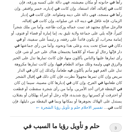
رآها
في
حانوته أو مكان معيشته، فهي دالة على كسبه ورزقه، فإن
كانت
في
إقباله، أفاد استفاد. وإن كانت
في
إدباره، خسر وافتقر. وإن
رآها
في
مسجد، فهي دالة على دينه وصلواته. فإن كانت
في
إدبار
الزمان، فإنه غافل
في
دينه لاه عن صلواته، وإن كانت
في
إقباله،
فالرجل صالح مجتهد قد تمت عماله وزكت طاعته. وأما من ملك شجراً
كثيراً، فإنّه يلي على جماعة ولاية تليق به، إما إمارة أو قضاء أو فتوى، أو
إمامة محراب، أو يكون قائداً على رفقه، و رئيساً على سفينة، أو
في
دكان
في
صناع تحت يده، وعلى هذا ونحوه. وأما من رأى جماعتها
في
دار فإنّها رجال أو نساء أو كلاهما يجتمعان هناك على خير أو شر، فإن
رأى ثمارها عليها والناس يأكلون منها، فإن كانتَ ثمارها تدل على الخير
والرزق فهي وليمة وتلك موائد الطعام
في
ها، وإن كانت ثمارها مكروهة
تدل على الغم فهو مأتم يأكلون
في
ه طعاماً، وكذلك إن كان
في
الدار
مريض وإن كان ثمرها مجهولاً نظرت، فإن كان ذلك
في
إقبال الشجر
كان طعامها
في
الفرح، وإن كان
في
إدبارها كان مصيبة، سيما إن كان
في
اليقظة قرائن أحد الأمرين. وأما من رأى شجرة سقطت أو قطعت
أو احترقت أو كسرتها ريح شديدة، فإنّه رجل أو امرأة يهلكان أو يقتلان،
يستدل على الهلاك بجوهرها أو بمكانها وبما
في
اليقظة من دليلها، فإن
كانت
في
…
تفسير الاحلام حلم و تأويل رؤيا الشجرة
←
حلم و تأويل رؤيا ما السبب في
3