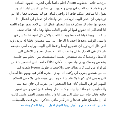
مرتدية خاتم الخطوبة Adam احلم دائما بأني اشرب القهوه الساده
فرح عماد كنت العب
في
بيتي وبعدين اتى شخص لابس لباسا اسود
يقول انا سافجر بيتكم قلت انا واختي لماذا هو لم يستجب فقال اذا لم
تريدوني ان افجر البيت اريدكم انتي واختك ان تعملو لي اعمال اذا
نجحتو بها ساترك بيتكم فذهبنا لنعملها فقال لنا ان لاحد يفوز بهذه اللعبه
انا اتحداكم ان تفوزو
في
ها او تلعبو العاب مثلها وقال ان هناك نصف
ساعه لتنهوها قولنا له حسا وبدانا اللعب ولاكن كل لعبه كنا نخسر
في
ها
وانتهى الوقت وبعدها احضرنا الرجل الى بيتنا مقيدين وقلنا له نريد رؤية
امي قال اتريدون ان تنفجرو ايضا ودفعنا الى البيت ورايت امي مقيضه
باسلاك
في
الجدار وقال ها بدات القنبله وسار يعد من الاعلى الى
الاسفل وعندما كانت ستنفجر القنبله استيقضت من الحلم مم حلمت
بشخص يمسك بيدي واحسيت بالأمان Filali حلمت اني احتضن شخص
لم اراه من قبل كان هناك حب والاحتضان طويل Reem شفت
في
منامي شخص يقرب لي وكنت انا بهذي الفتره افكر
في
ه ويوم حنا اطفال
كان يحبني لكن كبرنا ولا عاد شفته ومابيني وبينه شي ولا حتئ السلام
المهم انو
في
المنام كان هذا الشخص الي يقرب لي جاي عند بيتنا
وللمعلوميه هو ماقد جا بيتنا و كانه دخل وسلم علئ امي وامي تصير
خالته وقال بنام عند بنتك الي هي انا وانا وياه بنفس العمر وامي قالت
له ان مايصلح تنام عندها وانتم كبار ماني متذكره ايش قلت بالضبط…
تفسير الاحلام حلم و تأويل رؤيا النوع الاول: الرؤيا المكروهة
←