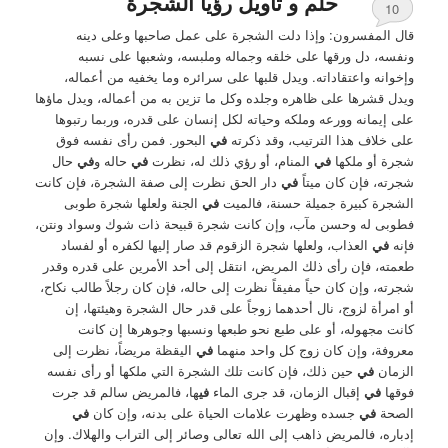
حلم و تأويل رؤيا الشجرة
10
قال المفسرون: وإذا دلت الشجرة على عمل صاحبها وعلى دينه
ونفسه، دل ورقها على خلقه وجماله وملبسه، وشعبها على نسبه
وإخوانه واعتقاداته. ويدل قلبها على سرائره وما يخفيه من أعماله،
ويدل قشرها على ظاهره وجلده وكل ما تزين به من أعماله، ويدل ماؤها
على إيمانه وورعه وملكه وحياته لكل إنسان على قدره، وربما رتبوها
على خلاف هذا الترتيب، وقد ذكرته
في
البحور. فمن رأى نفسه فوق
شجرة أو ملكها
في
المنام، أو رؤي ذلك له، نظرت
في
حاله و
في
حال
شجرته، فإن كان ميتاً
في
دار الحق نظرت إلى صفة الشجرة، فإن كانت
الشجرة كبيرة جميلة حسنة، فالميت
في
الجنة ولعلها شجرة طوبى
فطوبى له وحسن مآب، وإن كانت شجرة قبيحة ذات شوك وسواد ونتن،
فإنه
في
العذاب، ولعلها شجرة الزقوم قد صار إليها لكفره أو لفساد
طعمته، فإن رأى ذلك المريض، انتقل إلى أحد الأمرين على قدره وقدر
شجرته، وإن كان حياً مفيقاً نظرت إلى حاله، فإن كان رجلاً طالب نكاح،
أو امرأة لزوج، نال أحدهما زوجاً على قدر حال الشجرة وهيئتها، إن
كانت مجهوله، أو على طبع نحو طبعها ونسبها وجوهرها إن كانت
معروفة، وإن كان زوج كل واحد منهما
في
اليقظة مريضاً، نظرت إلى
الزمان
في
حين ذلك، فإن كانت تلك الشجرة التي ملكها أو رأى نفسه
فوقها
في
إقبال الزمان، قد جرى الماء
في
ها، فالمريض سالم قد جرت
الصحة
في
جسده وظهرت علامات الحياة على بدنه، وإن كان
في
إدباره، فالمريض ذاهب إلى الله تعالى وصائر إلى التراب والهلاك. وإن