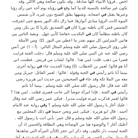
اخص , فرؤيا الأنبياء كلها صادقة , وقد تكون صالحة وهي الآكثر, وقد
تكون غير صالحة بالنسبة للدنيا كما وقع
في
رؤياه يوم أحد حين رأى رؤيا
وعبرها بقتل
في
اصحابه. ‏وشبهها بفلق الصبح دون غيره, لأن شمس
النبوة كانت الرؤيا مبادي أنوارها، فما زال ذلك النور يتسع حتى اشرقت
الشمس فمن كان باطنه نوريا كان
في
التصديق بكريا كا ‏بي بكر, ومن
كان باطنه مظلمأ كان
في
التكذيب خفاشا كأبي جهل , وبقية الناس بين
هاتين المنزلتين كل منهم بقدر ما اعطي من النور. (2) ‏ ومن الأمثلة
على رؤى الرسول صلي الله علية وسلم المثال التالي: ‏ (أ – 1) عن أنس
رضي الله عنه عن النبي صلي الله علية وسلم قال: دخلت الجنة فرايت
قصرا من ذهب. قلت: لمن هذا . قالوا: لشاب من قريش , فظننت اني
أنا هو قالوا: لعمر بن الخطاب. (3) ‏وهذا الحديث جاء
في
رواية آخرى:
بينما أنا نائم رأيتني
في
الجنة وقوله : قالوا : لعمر القائل: جبريل ومن
معه من الملا ئكة وقد جاء
في
الصحيحين من حديث ابي هريرة رضي
الله عنه قال: قال رسول الله صلي الله علية وسلم : بينما أنا نائم
رأيتني
في
الجنة , فإذا امرأة تتوضأ الى جانب قصرى فقلت , لمن هذا ؟
قالوا لعمر فذكرت غيرته فوليت مدبرا . فبكى عمر رضي الله عنه وقال
: عليك أغار يا رسول الله صلي الله علية وسلم ؟ ‏و
في
رواية عند الامام
أحمد : قال ابو هريرة : فبكى عمر ونحن جميعا
في
ذلك المجلس مع
رسول الله صلي الله علية وسلم و قال عمر: بأبي انت يا رسول الله ,
أعليك أغار ؟ والوضوء هنا من الوضاءة وهي النظافة والحسن اذ أن
الجنة ليست دار تكليف, ‏وقد ذكر ابن حجر (4)أن المرأة التي شاهدها
الرسول بجانب القصر هي أم سليم ‏وكانت
في
قيد الحياة حينئذ فرأها