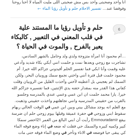
انا واحد وصحبتى واحد بس مش صحبتى اللى مليت المياه لا احنا روحنا
وفوقفنا عند…
تفسير الاحلام حلم و تأويل رؤيا الماء
←
حلم و تأويل رؤيا ما المستند علية
6
في قلب المعني في التعبير , كالبكاء
يعبر بالفرح , والموت في الحياة ؟
…أم محمود أنا امرأة متزوجة ولدي ولد وحامل بالشهر السادس،
تشاجرت مع زوجي وبعدها نمت و حلمت انني أبكي بكاء شديد وأدعي
عليه وقمت وأنا ابكي فما تفسير الحلم أفيدوني جزاكم الله خيرا. أم
محمود حلمت قبل فترة أنني واختي نجمع سمك وروبيان البحر، ولكن
السمك لم يعجبني بل أعطيته لأختي وأخذت القليل من الروبيان وقلت
كفاني هذا القدر منه بمقدار حفنه يدي الإثنتين، فما تفسيره جزاكم الله
خيرا. يارا محمد حلمت ان ابن عمي وعمي عندي بالمدرسه وجلسو
بالقرب من حقيبتي المدرسيه وانني تجاهلتهم واخذت حقيبتي وذهبت.
مع العلم انه يوجد مشاكل بيني وبين ابن عمي
في
الوقت الحالي ريهام
سقوط ابني وزوجي
في
حفرة عميقة وقبلها بيوم زوجي حلم ان ضرسة
بيقع Emmouradamir رأيت أن ابني البالغ من العمر 21احضر سمكا
كبير وكميه كبيره والسمك حي فقلت له ضعه
في
إناء وضع فوقه الماء
كي يبقى حيا فوضعه
في
الاناء وتأخر
في
وضع الماء فوقه حتى مات