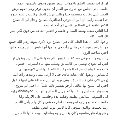
ان قرات تفسير الحلم بالاموات اشعر بضيق وخوف ياسمين احمد
حلمت بانى اجلس مع جدوى مع العلم أن جدوى توفر وهى تقوم برش
العطر على وكانت مبتسمه جدا وظلت ترش العطر وكانت رائحته حلوه
جدا نعيمه رأيت أن أبي المتوفي أعطاني2 مصابيح و قال لي المصباح
الكبير علقيه في الصالون فانني لم أجد له بيعه
أما الثاني ضعيه وسط البيت و علقيه و اجعلي اتجاهه من فوق لكي ينير
لك البيت كله
وأقول لكم أن هذا الحلم كان في الصباح يوم ذكرى موته رحم الله جميع
موتانا رشيد هوشات زميلتي رأت في منامها أنها تلبس لباس
ميت
. فاتن
أختي صاحبة الرؤيا
رأت زوجها المتوفي منذ ١٥ سنة وهو نائم معها على السرير ويقول لها
انتي لم تعودي تهتمي بي كالسابق وطلب منها ماء ليشرب ، فتقول
كنت متعبة ولم احضر له الماء وعاد الكلام عليها انتي لاتهتمين بي
كالسابق ، وتقول كان عتابه هادئ حتى لا أزعل منه . وعندها رأت أمه
(وهي الان على قيد الحياة ) وهي تريد ان تثير مشكلة على ابنها فتقول
اختي لم اسمح لها بذلك . أرجو تفسير ذلك علماً ان اختي لم تتزوج
بعده ولها منه ابن وابنة . ولكم جزيل الشكر والثواب . Abdoayad رؤيه
ابى المتوفى بملابس نظيفه وقبلت يده وجلسته على الاريكه وانا
جلست تحته بجوار رجله ووضعنا طعام محشى واكل ولم يأكل اللحم
رشا تحلمت بوالدي متوفي كأنه لابس ثوب
ابي
ض نظيف
ومتجهزلحظورمناسبه وكان يغسل يديه بمانظيف وبعدالانتها تالم من