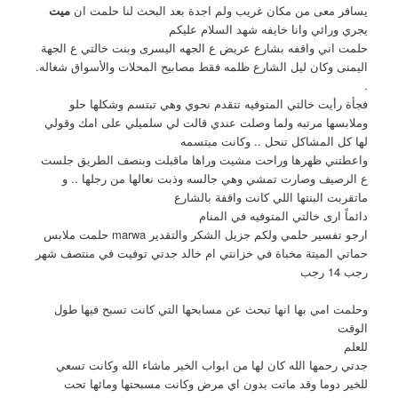
يسافر معى من مكان غريب ولم اجدة بعد البحث لنا حلمت ان
ميت
يجري ورائي وانا خايفه شهد السلام عليكم
حلمت اني واقفه بشارع عريض ع الجهه اليسرى وبنت خالتي ع الجهة
اليمنى وكان ليل الشارع ظلمه فقط مصابيح المحلات والأسواق شغاله.
.
فجأة رأيت خالتي المتوفيه تتقدم نحوي وهي تبتسم وشكلها حلو
وملابسها مرتبه ولما وصلت عندي قالت لي سلميلي على امك وقولي
لها كل المشاكل تنحل .. وكانت مبتسمه
واعطتني ظهرها وراحت مشيت وراها ماقبلت وبنصف الطريق جلست
ع الرصيف وصارت تمشي وهي جالسه وذبت نعالها من رجلها .. و
ماتقربت البنتها اللي كانت واقفة بالشارع
دائماً ارى خالتي المتوفيه في المنام
ارجو تفسير حلمي ولكم جزيل الشكر والتقدير marwa حلمت ملابس
حماتي الميتة مخباة في خزانتي ام خالد جدتي توفيت في منتصف شهر
رجب 14 رجب
وحلمت امي بها انها تبحث عن مسابحها التي كانت تسبح فيها طول
الوقت
للعلم
جدتي رحمها الله كان لها من ابواب الخير ماشاء الله وكانت تسعي
للخير دوما وقد ماتت بدون اي مرض وكانت مسبحتها ومائها تحت