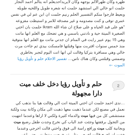
ظهره وكان ظهرالالم بوجهه وكان لايريداحديعلم انه يتالم احمد النجار
حلمت انو خالي الي استشهد حلمت انه شعره طويل واللحيه طويله
وبعيط فارجوا منكم التفسير الحلم رنيم حلمت ان ابن عم لي في نفس
عمري توفى و كنت مصدومه و غير مصدقه للامر و استيظت مفزوعه
*هو على قيد الحياه و على صلاح ان شاء الله ikram حلمت بان اختي
الصغيرة الميتة حية و نادتني باسمي و هي تضحك مع العلم انها ماتت
وهي 15 يوم عبير رايت في المنام ان جدتي ماتت مع العلم انها متوفية
منذ خمس سنوات اقتربت منها وقبلتها فامسكت بيدي ثم جاءت مرت
خالي وهي مسافرة بتركيا وقالت لي انها اتت اليوم لتجبر بخاطري
وضمتني وقبلتني وكان هناك ناس…
تفسير الاحلام حلم و تأويل رؤيا
الموت
←
حلم و تأويل رؤيا دخل خلف ميت
2
دارا مجهولة
…ندى احمد حلمت ان اختي الميتة اتت الي وقالت هيا بنا نذهب كي
نعمل في مصنع لكن عندما ذهبت معها ذهبت الى مكان وكانة بيت ولكنة
مستشفى كل من فيها
ميت
والدماء كثيرة ولكني لا اراها وعندما انتهيت
من التجول برفقتها وجئت عند الباب كي نخرج وجدت طفل رضيع
ميت
وبجانبة كلب
ميت
ورافع راسة الى فوق واختي قالت اخرجي وعندما
خفت ان اخرج قالت اخرجي مثلي ثم خرجت ونتظرتني حتى اعبر