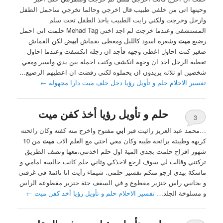
وحينها اتى من خلفي طبيب قال اخرجي وحالما تخرجي ساحمل الطفل
وارحل وخرجت ولكني رايت الطبيب ياخذ الطفل تحت سلم
المستشفى وعندما خرجت لم اجد اختي Mehad Tag حلمت اني احمل
رضيع
ميت
وشعره اسود كالليل ومغطى بقماش
ابي
ض لكن القماش
صغير كنت احاول اغطي وجهه فأجد ان رجله انكشفت وعندما احاول
تغطية الرجل اجد ان وجهه انكشف وكنت احمله بين يدي واسير ومعي
شخصين او ثلاثه يريدون ان يحملوه لكني رفضت ان اعطيهم الرضيع…
تفسير الاحلام حلم و تأويل رؤيا دخل خلف ميت دارا مجهولة
←
حلم و تأويل رؤيا أخذ كفن ميت
3
…محمد عبد العزيز رائيت قبر
ابي
مفتوح واخرج منه كفنه وكان رائحته
كريهه وطيبته برائحة طيبه وكان معي اختي مع العلم الاب
ميت
من 10
شهور افراح حلمت بجدي المية اول حلم اخذتني،معها ونصف الطريق
تركتني وقالت لي سوف ارجع لاخذكي وثاني حلم كانت جالسة امامي و
ماسكة بيدي ارجو منكم تفسير حلمي. شيماء رأيت انا نائمة في غرفتي
و بجانبي راس خنزير مقطوع و في السقف جثة خنزير مقطوعة الراس
و مسلوخة الجلد…
تفسير الاحلام حلم و تأويل رؤيا أخذ كفن ميت
←