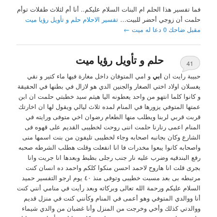
فما تفسير هذا الحلم ام البنات السلام عليكم.. أنا أم لثلاث طفلات توأم
حلمت أن زوجي أحضر للبيت…
تفسير الاحلام حلم و تأويل رؤيا ميت
مقبل ضاحك 0 دعا له ميت
←
حلم و تأويل رؤيا ميت
41
حبيبة رايت ان
ابي
و امي المتوفان داخل مغارة فيها ماء كتير و نقي
يغسلان اولاد اختي الصغار والجنين الدي هو لازال في بطنها في الحقيقة
و كانوا كلما انتهو من واحد يعطونه اليا هيثم سيد خطبتي حلمت ان ابن
عمتها المتوفي يزورها في المنام لمده ثلاث ليالي ويقول لها ان اخارتك
قربت قربي لربنا ويطلب منها الطعام رضوان اخي متوفى ورايته في
المنام اعمى رنارنا حلمت اننى روحت لخطيبى القديم على قهوه فى
الشارع وكان بجانبه اصحابه وجاء لخطيبى تليفون من بنت اسمها منى
واصحابه كانوا يبعوا مخدرات فا انا انفعلت وقلت هطلب الشرطه صحبه
رفع البندقيه وضرب عليه نار جنب رجلى بظبط وبعدها انا جريت وانا
بجرى قلت انا هاروح لاحمد احسن منكوا كلكم واحمد ده انسان كنت
مرتبطه بى بعد مسبت خطيبى وتوفى منذ ٤٠ يوم ارجو التفسير حميد
السلام عليكم ورحمة الله تعالى وبركاته وبعد رأيت في منامي أنني كنت
أنا ووالدي المتوفي وهو أعمى في المنام وكأنني كنت في منزل قديم
ووالدتي كذلك وأخي وخرجت من المنزل وأنا غضبان من والدي شيماء