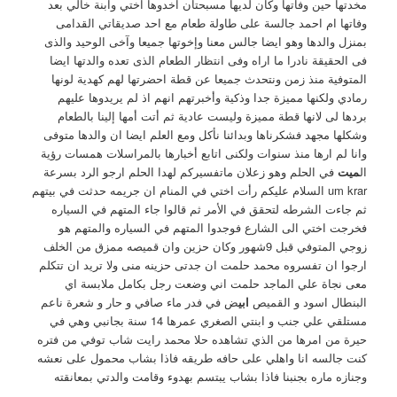
مخدتها حين وفاتها وكان لديها مسبحتان اخدوها اختي وابنة خالي بعد
وفاتها ام احمد جالسة على طاولة طعام مع احد صديقاتي القدامى
بمنزل والدها وهو ايضا جالس معنا وإخوتها جميعا وآخى الوحيد والذى
فى الحقيقة نادرا ما اراه وفى انتظار الطعام الذى تعده والدتها ايضا
المتوفية منذ زمن ونتحدث جميعا عن قطة احضرتها لهم كهدية لونها
رمادي ولكنها مميزة جدا وذكية وأخبرتهم انهم اذ لم يريدوها عليهم
بردها لى لانها قطة مميزة وليست عادية ثم أتت أمها إلينا بالطعام
وشكلها مجهد فشكرناها وبدائنا نأكل ومع العلم ايضا ان والدها متوفى
وانا لم ارها منذ سنوات ولكنى اتابع أخبارها بالمراسلات همسات رؤية
ال
ميت
في الحلم وهو زعلان ماتفسيركم لهدا الحلم ارجو الرد بسرعة
um krar السلام عليكم رأت اختي في المنام ان جريمه حدثت في بيتهم
ثم جاءت الشرطه لتحقق في الأمر ثم قالوا جاء المتهم في السياره
فخرجت اختي الى الشارع فوجدوا المتهم في السياره والمتهم هو
زوجي المتوفي قبل 9شهور وكان حزين وان قميصه ممزق من الخلف
ارجوا ان تفسروه محمد حلمت ان جدتى حزينه منى ولا تريد ان تتكلم
معى نجاة علي الماجد حلمت اني وضعت رجل بكامل ملابسة اي
البنطال اسود و القميص
ابي
ض في فدر ماء صافي و حار و شعرة ناعم
مستلقي علي جنب و ابنتي الصغري عمرها 14 سنة بجانبي وهي في
حيرة من امرها من الذي تشاهده حلا محمد رايت شاب توفي من فتره
كنت جالسه انا واهلي على حافه طريقه فاذا بشاب محمول على نعشه
وجنازه ماره بجنبنا فاذا بشاب يبتسم بهدوء وقامت والدتي بمعانقته