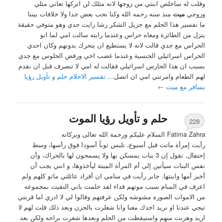
وقلت له ساخلص ابنتي من زوجها لانه مثلك لن اتركها تعاني مثلي
وزوجي
ميت
منذ سنه رحمه الله وكنا نحب بعض جدا ولا خلافات بيننا
ما تفسير هذا الحلم مع جزيل الشكر رشا رايت جدي وهو متوفي حقيقة
ينزل من الطائرة ومعاه حراس وعندما رايته سالت امي لما اتو
الحراس مع جدي قالت لانه لا يستطيع ان يتحرك بدونهم وكان احدي
الحراس اسرائيلي الجنسية وعندما غضب اخي ورفض الجلوس مع جدي
بسبب ان هذا الحارس اسرائيلي فقالت له امي لا تنصرف قبل ان نقدم
لهم الطعام وامرتني امي ان اتصل…
تفسير الاحلام حلم و تأويل رؤيا
يسافر مع ميت
←
حلم و تأويل رؤيا الموت
228
Fatima Zahra السلام عليكم ورحمة الله تعالى وبركاته
رأيت إمرأة ماتت قبل أسبوع، تلبس ثوباً أسودا فوق رأسها، وسط
إحتفال, تقول إن 3 بنات يمسكن بها ولا يسمحون لها بالحراك، وأن
نفس البنات سيأتين إلى أم المرأة الميتة ليأخذوها، و انني يجب أن
أخبر أمها وابنتها. جابر رأيت في منامي ان أفراد عائلتي ماتو كلهم ولم
اعرف في المنام سبب موتهم فداء لقد حلمت باني التقيت بمجموعه
من الاموات الصوره مشوشه ولكن عرفتهم وقالوا لي لا ادري اما قربتي
تيجي عندنا او نريد اخدك معنا وانا شعلرت بالحزن وبعد ذلك قلت لهم لا
اريد وهربت منهم واستيقظت من الحلم وبعدها شعرت براحه ولكن بعد