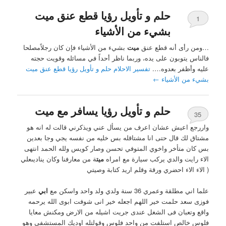
حلم و تأويل رؤيا قطع عنق ميت
1
بشيء من الأشياء
…ومن رأى أنه قطع عنق
ميت
بشيء من الأشياء فإن كان رجلاًمصلحا
فالناس يتوبون على يده، وربما ناظر أحداً في مسائله وقويت حجته
عليه وأظفر بعدوه….
تفسير الاحلام حلم و تأويل رؤيا قطع عنق ميت
بشيء من الأشياء
←
حلم و تأويل رؤيا يسافر مع ميت
35
واررجع اعيش عشان اعرف من يسأل عني ويذكرني قالت له انه هو
مشتاق لك قال حتى انا مشتاقله بس خليه من نفسه يجي وجا بعدين
بس كان متأخر واخوي المتوفي تحسن وصار كويس ولله الحمد انتهى
الاء رايت والدي يركب سيارة مع امراه
ميت
ة من معارفنا وكان يناديىعلي
( الاء الاء احضري ورقة وقلم اريد كتابة وصيتي
علما اني مطلقة وعمري 36 سنة ولدي ولد واحد واسكن مع
ابي
عبير
فوزى سعد حلمت خير اللهم اجعله خير انى شوفت ابوى الله يرحمه
واقع وتعبان فى الشغل عندى جريت اشيله من الارض ومكنش معايا
فلوس خالص استلفت من واحد فلوس وقولتله اوديك المستشفى وهو