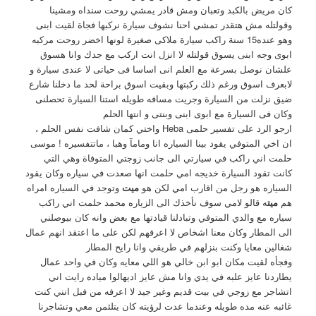
كان مريض بالكبد وتعبان ومش قادر يمشي روحت سنداه ومشينا
وقولتله مش هتقدر تمشي احنا نشوف سيارة نركبها فجاة لقيت ابنى
وهو عنده15 سنة راكب سيارة ملاكى صغيرة لونها اخضر روحت مركبه
ابوى وجه ابنى يسوق قولتله لا انزل انت اركب مع جدك وانا هسوق
علشان نوصل بسرعة مع العلم انى اساسا فى حياتى لا عندى سيارة و
لابعرف اسوق ورغم ذلك ركبتها وبقيت اسوق براحة لحد ما دخلنا شارع
ضيق نزلت من السيارة وجريت مسافه طويله استنا السيارة تحصلنى
وكان فى السيارة مع ابوى ابنى وبنتى و انتها الحلم
ارجو الرد على تفسير حلمى Heba واختي كمان شافت نفس الحلم ،
ان اخي المتوفي يقود بينا السياره انا ومامآ وهبا ، ماتتفسيره ! موسى
حلمت اني راكب في سيارتي الى جانب زوجتي المتوفاة وهي التي
كانت تقود السيارة خديجه امي حلمت انها صعدت في سياره وكان يقود
السياره هو رجل من اقارب امي لكن هو
ميت
وتوجد في السياره امراه
هم
ميت
ه قالو لامي سوف نأخذك الى الزياره محمد حلمت اني راكب
سياره مع والدي المتوفي وتبادلنا قيادتها مع بعض وانه كان بيوصلني
الى المطار وكان معنا اشخاص لا اعرفهم لكن على ما اعتقد انهم عمال
شغالين معايا وكنت بنزلهم في طريقي وانا رايح المطار
وفجأه لقيت مكان ابو ابن خالي هو اللي معايه وكان في واحد عمال
يطاردنا عايز علبه في يدي وانا مش عايز اديهالوا مياده رايت اني
اتشاجر مع زوجي في بيت قديم وغير جيد ﻻ اعرفه من فبل انني كنت
غائبه عنه مده طويله وعندما عدت لرؤيته كان يتلئمن معي وتشاجرنا