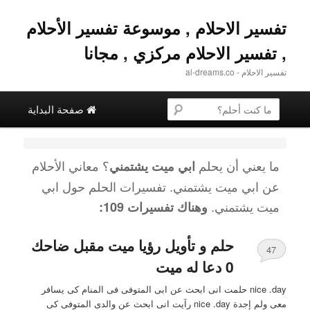
تفسير الاحلام , موسوعة تفسير الأحلام
, تفسير الاحلام مركزي , مجانا
تفسير الاحلام - al-dreams.co
القائمة الرئيسية
البحث عن
تخطي إلى المحتوى الثانوية
التخطي إلى المحتوى الأساسي
صفحة البداية
ما يعني أن يحلم
؟ معاني الأحلام
ابي ميت يشتمني
عن
ابي ميت يشتمني
. تفسيرات الحلم حول
ابي
ميت يشتمني
.
وهناك تفسيرات 109:
حلم و تأويل رؤيا ميت مقبل ضاحك
47
0 دعا له ميت
nice .day حلمت انى ابحث عن ابى المتوفى فى المنام كى يسافر
معى ولم إجدة nice .day رآيت انى ابحث عن والدى المتوفى كى