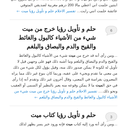
ابنتين حلمت اني اعطي مالا 200 درهم مغربية لصديقي المتوفي
عائشة حلمت انني رايت…
تفسير الاحلام حلم و تأويل رؤيا ميت
←
حلم و تأويل رؤيا خرج من ميت
6
شيء من الأشياء كالبول والغائط
والقيح والدم والبصاق والبلغم
…ومن رأى أنه قد خرج من
ميت
شيء من الأشياء كالبول والغائط
والقيح والدم والبصاق والبلغم وما أشبه ذلك فهو على وجهين قيل لا
تأويل له لكونه لا يمكن صدور ذلك منه، وقيل يؤول لكل شيء من ذلك
من معنى ما تقدم ويجيء على عقبه، وربما كان بنوع غير ذلك مما يراه
المعبرون بفراسة في المعنى، وقال آخرون غير ذلك وتقدم أنه إذا رأى
في حق ال
ميت
ما لا يمكن وقوعه منه يعبر بالنظير أو السمى أو العقيب
ونحو ذلك….
تفسير الاحلام حلم و تأويل رؤيا خرج من ميت شيء من
الأشياء كالبول والغائط والقيح والدم والبصاق والبلغم
←
حلم و تأويل رؤيا كتاب ميت
3
…ومن رأى أنه ورد إليه كتاب
ميت
فإنه ورود خبر يسر يظهر لذلك