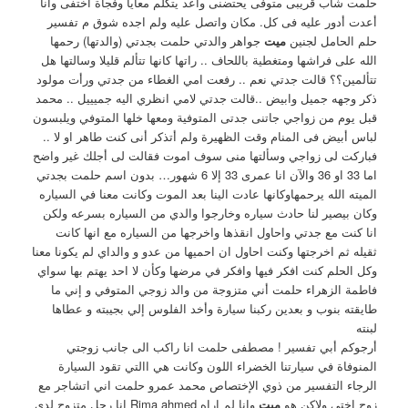
حلمت شاب قريبى متوفى يحتضنى واعد يتكلم معايا وفجأة اختفى وانا
أعدت أدور عليه فى كل. مكان واتصل عليه ولم اجده شوق م تفسير
حلم الحامل لجنين
ميت
جواهر والدتي حلمت بجدتي (والدتها) رحمها
الله على فراشها ومتغطية باللحاف .. راتها كانها تتألم قليلا وسالتها هل
تتألمين؟؟ قالت جدتي نعم .. رفعت امي الغطاء من جدتي ورأت مولود
ذكر وجهه جميل وابيض ..قالت جدتي لامي انظري اليه جميييل .. محمد
قبل يوم من زواجي جاتنى جدتى المتوفية ومعها خلها المتوفي ويلبسون
لباس أبيض فى المنام وقت الظهيرة ولم أتذكر أنى كنت طاهر او لا ..
فباركت لى زواجي وسألتها منى سوف اموت فقالت لى أجلك غير واضح
اما 33 او 36 والآن انا عمرى 33 إلا 6 شهور… بدون اسم حلمت بجدتي
الميته الله يرحمهاوكانها عادت الينا بعد الموت وكانت معنا في السياره
وكان بيصير لنا حادث سياره وخارجوا والدي من السياره بسرعه ولكن
انا كنت مع جدتي واحاول انقذها واخرجها من السياره مع انها كانت
ثقيله ثم اخرجتها وكنت احاول ان احميها من عدو و والداي لم يكونا معنا
وكل الحلم كنت افكر فيها وافكر في مرضها وكأن لا احد يهتم بها سواي
فاطمة الزهراء حلمت أني متزوجة من والد زوجي المتوفي و إني ما
طايقته بنوب و بعدين ركبنا سيارة وأخد الفلوس إلي بجيبته و عطاها
لبنته
أرجوكم أبي تفسير ! مصطفى حلمت انا راكب الى جانب زوجتي
المنوفاة في سيارتنا الخضراء اللون وكانت هي االتي تقود السيارة
الرجاء التفسير من ذوي الإختصاص محمد عمرو حلمت اني اتشاجر مع
زوج اختي ولاكن هو
ميت
وانا لم اراه Rima ahmed انا رجل متزوج لدي